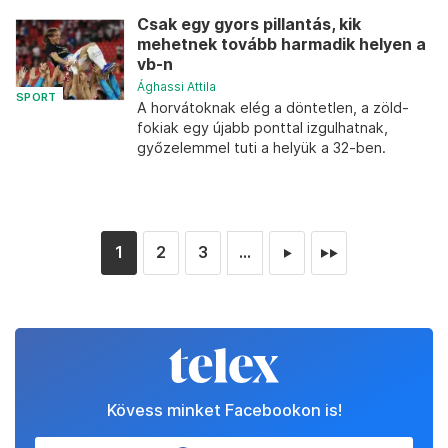
Csak egy gyors pillantás, kik
mehetnek tovább harmadik helyen a
vb-n
Ághassi Attila
SPORT
A horvátoknak elég a döntetlen, a zöld-
fokiak egy újabb ponttal izgulhatnak,
győzelemmel tuti a helyük a 32-ben.
1
2
3
...
►
►►
Kövess minket Facebookon is!