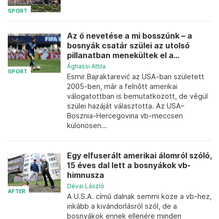
SPORT
Az ő nevetése a mi bosszúnk – a
bosnyák csatár szülei az utolsó
pillanatban menekültek el a...
Ághassi Attila
SPORT
Esmir Bajraktarević az USA-ban született
2005-ben, már a felnőtt amerikai
válogatottban is bemutatkozott, de végül
szülei hazáját választotta. Az USA–
Bosznia-Hercegovina vb-meccsen
különösen...
Egy elfuserált amerikai álomról szóló,
15 éves dal lett a bosnyákok vb-
himnusza
Dévai László
AFTER
A U.S.A. című dalnak semmi köze a vb-hez,
inkább a kivándorlásról szól, de a
bosnyákok ennek ellenére minden