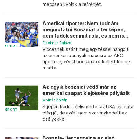
meccsen üvöltik a refrénjét.
Amerikai riporter: Nem tudnám
megmutatni Boszniát a térképen,
nem tudok semmit róla, és nem is...
Flachner Balázs
SPORT
Viccesnek szánt megjegyzéssel hangolt
az amerikai-bosnyák meccsre az ABC
riportere, végül bocsánatot kellett kérnie
miatta.
Az egyik boszniai védő már az
amerikai csapat kiejtésére pályázik
Molnár Zoltán
Stjepan Radeljić elismerte, az USA csapata
SPORT
elég jó, de azért nem szerénykedett az
esélyekkel.
Bosznia-Hercegovina az első