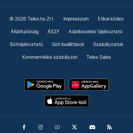
© 2026 Telex.hu Zrt.
Impresszum
Etikai kódex
Átláthatóság
ÁSZF
Adatkezelési tájékoztató
Sütitájékoztató
Süti beállítások
Szabályzatok
Kommentelési szabályzat
Telex Sales