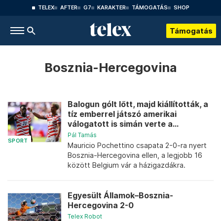
TELEX
AFTER
G7
KARAKTER
TÁMOGATÁS
SHOP
Támogatás
Bosznia-Hercegovina
Balogun gólt lőtt, majd kiállították, a
tíz emberrel játszó amerikai
válogatott is simán verte a...
Pál Tamás
SPORT
Mauricio Pochettino csapata 2-0-ra nyert
Bosznia-Hercegovina ellen, a legjobb 16
között Belgium vár a házigazdákra.
Egyesült Államok–Bosznia-
Hercegovina 2-0
Telex Robot