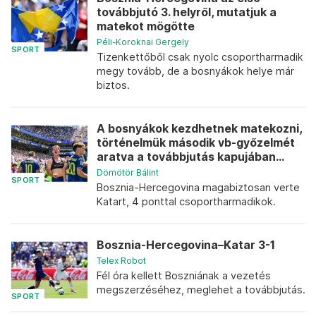
továbbjutó 3. helyről, mutatjuk a
matekot mögötte
Péli-Koroknai Gergely
SPORT
Tizenkettőből csak nyolc csoportharmadik
megy tovább, de a bosnyákok helye már
biztos.
A bosnyákok kezdhetnek matekozni,
történelmük második vb-győzelmét
aratva a továbbjutás kapujában...
Dömötör Bálint
SPORT
Bosznia-Hercegovina magabiztosan verte
Katart, 4 ponttal csoportharmadikok.
Bosznia-Hercegovina–Katar 3-1
Telex Robot
Fél óra kellett Boszniának a vezetés
megszerzéséhez, meglehet a továbbjutás.
SPORT