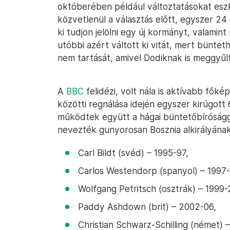
októberében például változtatásokat eszk
közvetlenül a választás előtt, egyszer 24
ki tudjon jelölni egy új kormányt, valami
utóbbi azért váltott ki vitát, mert bünte
nem tartását, amivel Dodiknak is meggyűlt
A
BBC
felidézi, volt nála is aktívabb fő
közötti regnálása idején egyszer kirúgott 
működtek együtt a hágai büntetőbíróságga
nevezték gunyorosan Bosznia alkirályának
Carl Bildt (svéd) – 1995-97,
Carlos Westendorp (spanyol) – 1997-
Wolfgang Petritsch (osztrák) – 1999
Paddy Ashdown (brit) – 2002-06,
Christian Schwarz-Schilling (német) 