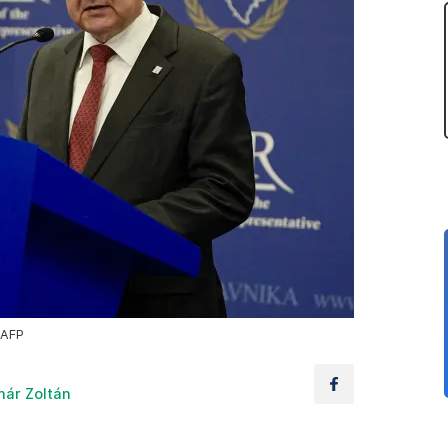
 AFP
nár Zoltán