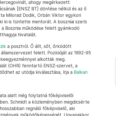
-Hercegovinát, ahogy megérkezett:
nácsának [ENSZ BT] döntése nélkül és az ő
dta Milorad Dodik, Orbán Viktor egykori
aki ki is tüntette mentorát. A boszniai szerb
y a Bosznia működése felett gyámkodó
thagyja hivatalát.
zik
a posztról. Ő állt, sőt, őrködött
államszervezet felett. Pozícióját az 1992-95
 békeegyezménnyel alkották meg.
alát (OHR) fenntartó ENSZ-szervet, a
ődhet az utódja kiválasztása, írja a
Balkan
ata alatt még folytatná főképviselői
yében. Schmidt a közleményben megdicsérte
eghosszabban regnáló főképviselő, aki
ntézmények működőképességét. Ugyanakkor