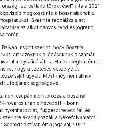
 ország „euroatlanti törekvései”, írta a 2021
őképviselő megköszönte a boszniaiaknak a
ogatásukat. Szerinte regnálása alatt
lgáltatása az alkotmányos rend és jogrend
ása terén.
alkan Insight szerint, hogy Bosznia
tervet, ami azoknak a lépéseknek a számát
i hivatal megszűnéséhez. Ha ez megtörténne,
nne rá, hogy a szétesés veszélye és
tézze saját ügyeit. Most még nem állnak
idt utódjának segítségével.
ta nem csupán monitorozza a boszniai
ZK-főváros után elnevezett – bonni
t nyomhatott át, függeszthetett fel, és
kik szerinte akadályozzák a békefolyamatot.
 Schmidt aktívan élt a jogaival, 2022