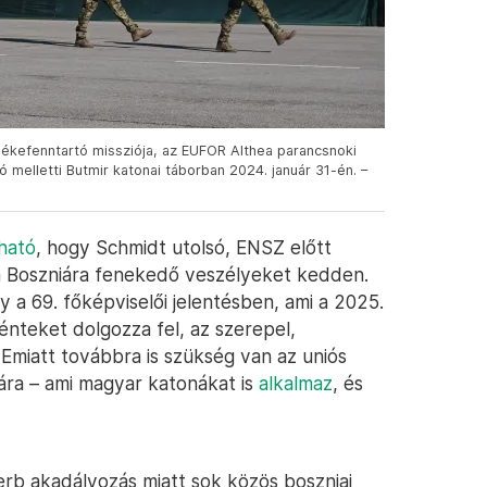
békefenntartó missziója, az EUFOR Althea parancsnoki
melletti Butmir katonai táborban 2024. január 31-én. –
ható
, hogy Schmidt utolsó, ENSZ előtt
 a Boszniára fenekedő veszélyeket kedden.
y a 69. főképviselői jelentésben, ami a 2025.
ténteket dolgozza fel, az szerepel,
 Emiatt továbbra is szükség van az uniós
ára – ami magyar katonákat is
alkalmaz
, és
zerb akadályozás miatt sok közös boszniai