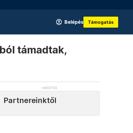
Belépés
Támogatás
ból támadtak,
Partnereinktől