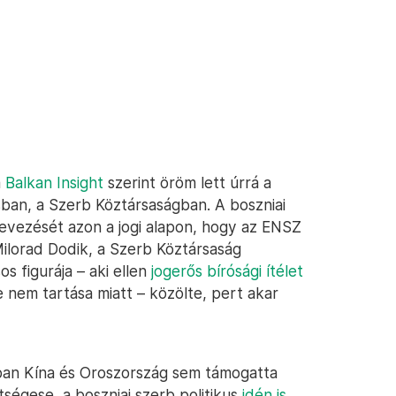
a
Balkan Insight
szerint öröm lett úrrá a
sban, a Szerb Köztársaságban. A boszniai
evezését azon a jogi alapon, hogy az ENSZ
Milorad Dodik, a Szerb Köztársaság
s figurája – aki ellen
jogerős bírósági ítélet
e nem tartása miatt – közölte, pert akar
an Kína és Oroszország sem támogatta
ségese, a boszniai szerb politikus
idén is