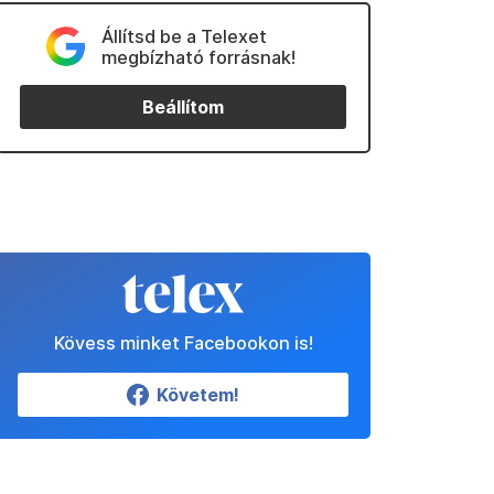
Állítsd be a Telexet
megbízható forrásnak!
Beállítom
Kövess minket Facebookon is!
Követem!