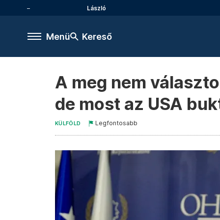
László
Menü
Kereső
A meg nem választot
de most az USA buk
Legfontosabb
KÜLFÖLD