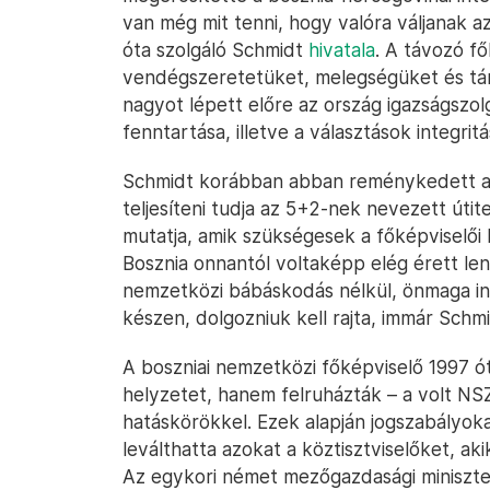
van még mit tenni, hogy valóra váljanak az
óta szolgáló Schmidt
hivatala
. A távozó f
vendégszeretetüket, melegségüket és tám
nagyot lépett előre az ország igazságszo
fenntartása, illetve a választások integrit
Schmidt korábban abban reménykedett a B
teljesíteni tudja az 5+2-nek nevezett úti
mutatja, amik szükségesek a főképviselő
Bosznia onnantól voltaképp elég érett le
nemzetközi bábáskodás nélkül, önmaga in
készen, dolgozniuk kell rajta, immár Schm
A boszniai nemzetközi főképviselő 1997 ó
helyzetet, hanem felruházták – a volt NS
hatáskörökkel. Ezek alapján jogszabályoka
leválthatta azokat a köztisztviselőket, a
Az egykori német mezőgazdasági miniszter