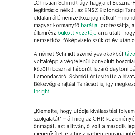
„Christian Schmidt úgy hagyja el Bosznia
legitimáció nélkül, az ENSZ Biztonsági Ta
oldalán álló nemzetközi jog nélkül” – mon
magyar kormányfő
barátja
, protezsáltja, 
államrész
bukott vezetője
arra utalt, hog
nemzetközi főképviselő szűk öt év után ot
A német Schmidt személyes okokból
távo
voltaképp a végtelenül bonyolult boszniai 
közötti boszniai háborút lezáró daytoni
Lemondásáról Schmidt értesítette a hivat
Békevégrehajtási Tanácsot is, így megkezd
Insight
.
„Kiemelte, hogy utódja kiválasztási folyam
szolgálatát” – áll még az OHR közlemén
önmagát, azt állítván, ő volt a második l
megerősítette a bosznia-hercegovinai i