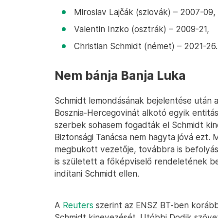
Miroslav Lajčák (szlovák) – 2007-09,
Valentin Inzko (osztrák) – 2009-21,
Christian Schmidt (német) – 2021-26.
Nem bánja Banja Luka
Schmidt lemondásának bejelentése után 
Bosznia-Hercegovinát alkotó egyik entitá
szerbek sohasem fogadták el Schmidt kin
Biztonsági Tanácsa nem hagyta jóvá ezt. 
megbukott vezetője, továbbra is befolyáso
is született a főképviselő rendeletének b
indítani Schmidt ellen.
A
Reuters
szerint az ENSZ BT-ben korább
Schmidt kinevezését. Utóbbi Dodik szövet