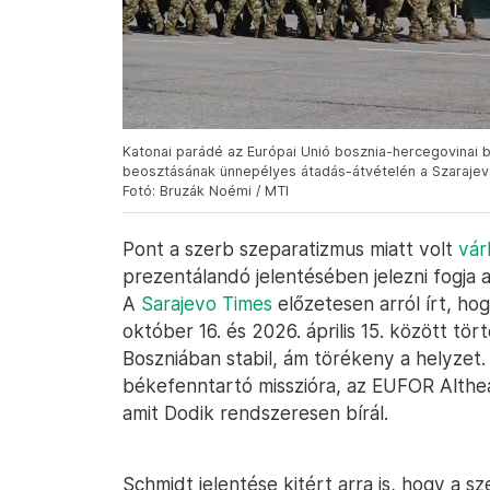
Katonai parádé az Európai Unió bosznia-hercegovinai 
beosztásának ünnepélyes átadás-átvételén a Szarajevó 
Fotó: Bruzák Noémi / MTI
Pont a szerb szeparatizmus miatt volt
vár
prezentálandó jelentésében jelezni fogja
A
Sarajevo Times
előzetesen arról írt, hog
október 16. és 2026. április 15. között tör
Boszniában stabil, ám törékeny a helyzet.
békefenntartó misszióra, az EUFOR Althe
amit Dodik rendszeresen bírál.
Schmidt jelentése kitért arra is, hogy a s