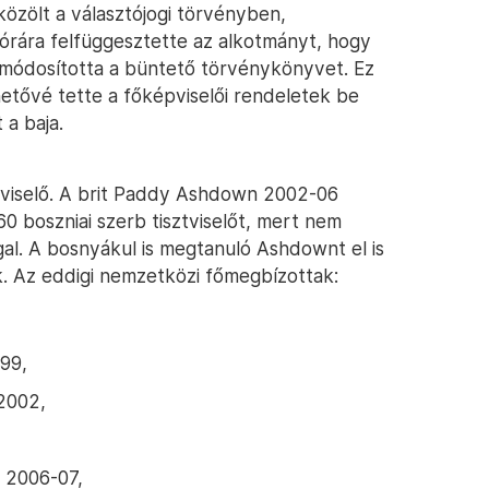
özölt a választójogi törvényben,
 órára felfüggesztette az alkotmányt, hogy
nt módosította a büntető törvénykönyvet. Ez
thetővé tette a főképviselői rendeletek be
 a baja.
képviselő. A brit Paddy Ashdown 2002-06
60 boszniai szerb tisztviselőt, mert nem
l. A bosnyákul is megtanuló Ashdownt el is
. Az eddigi nemzetközi főmegbízottak:
99,
-2002,
– 2006-07,