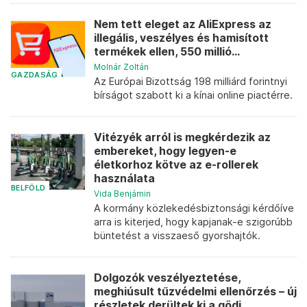
Nem tett eleget az AliExpress az
illegális, veszélyes és hamisított
termékek ellen, 550 millió...
Molnár Zoltán
GAZDASÁG
Az Európai Bizottság 198 milliárd forintnyi
bírságot szabott ki a kínai online piactérre.
Vitézyék arról is megkérdezik az
embereket, hogy legyen-e
életkorhoz kötve az e-rollerek
használata
BELFÖLD
Vida Benjámin
A kormány közlekedésbiztonsági kérdőíve
arra is kiterjed, hogy kapjanak-e szigorúbb
büntetést a visszaeső gyorshajtók.
Dolgozók veszélyeztetése,
meghiúsult tűzvédelmi ellenőrzés – új
részletek derültek ki a gödi...