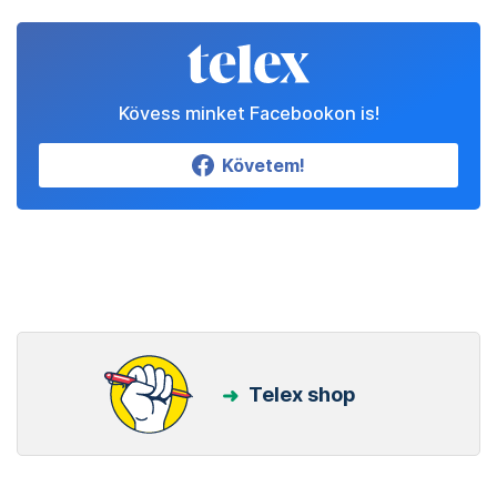
Kövess minket Facebookon is!
Követem!
Telex shop