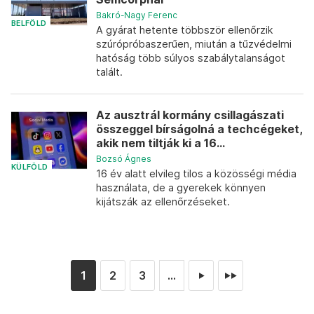
Bakró-Nagy Ferenc
BELFÖLD
A gyárat hetente többször ellenőrzik
szúrópróbaszerűen, miután a tűzvédelmi
hatóság több súlyos szabálytalanságot
talált.
Az ausztrál kormány csillagászati
összeggel bírságolná a techcégeket,
akik nem tiltják ki a 16...
Bozsó Ágnes
KÜLFÖLD
16 év alatt elvileg tilos a közösségi média
használata, de a gyerekek könnyen
kijátszák az ellenőrzéseket.
1
2
3
...
►
►►