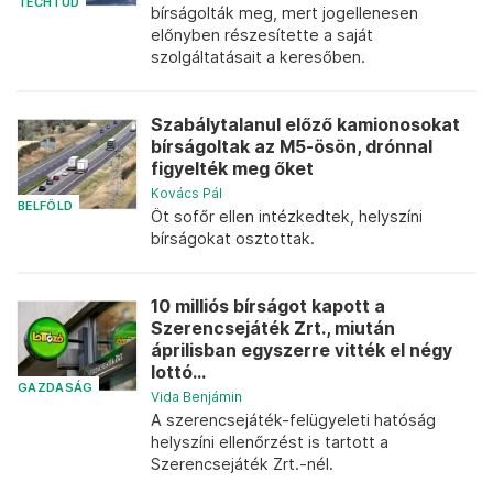
TECHTUD
bírságolták meg, mert jogellenesen
előnyben részesítette a saját
szolgáltatásait a keresőben.
Szabálytalanul előző kamionosokat
bírságoltak az M5-ösön, drónnal
figyelték meg őket
Kovács Pál
BELFÖLD
Öt sofőr ellen intézkedtek, helyszíni
bírságokat osztottak.
10 milliós bírságot kapott a
Szerencsejáték Zrt., miután
áprilisban egyszerre vitték el négy
lottó...
GAZDASÁG
Vida Benjámin
A szerencsejáték-felügyeleti hatóság
helyszíni ellenőrzést is tartott a
Szerencsejáték Zrt.-nél.