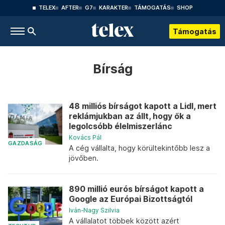
TELEX
AFTER
G7
KARAKTER
TÁMOGATÁS
SHOP
Támogatás
Bírság
48 milliós bírságot kapott a Lidl, mert
reklámjukban az állt, hogy ők a
legolcsóbb élelmiszerlánc
Kovács Pál
GAZDASÁG
A cég vállalta, hogy körültekintőbb lesz a
jövőben.
890 millió eurós bírságot kapott a
Google az Európai Bizottságtól
Iván-Nagy Szilvia
A vállalatot többek között azért