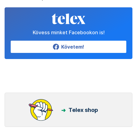
Kövess minket Facebookon is!
Követem!
Telex shop