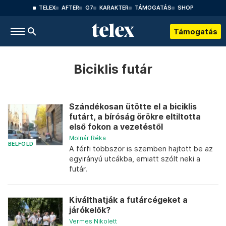
TELEX
AFTER
G7
KARAKTER
TÁMOGATÁS
SHOP
Támogatás
Biciklis futár
Szándékosan ütötte el a biciklis
futárt, a bíróság örökre eltiltotta
első fokon a vezetéstől
Molnár Réka
BELFÖLD
A férfi többször is szemben hajtott be az
egyirányú utcákba, emiatt szólt neki a
futár.
Kiválthatják a futárcégeket a
járókelők?
Vermes Nikolett