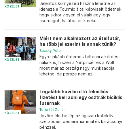
Jelentős környezeti haszna lehetne az
KÖZÉLET
idehaza a Tourmix által képviselt ötletnek,
hogy akkor vigyen el valaki egy-egy
csomagot, ha útba esik neki.
Miért nem alkalmazott az ételfutár,
ha több jel szerint is annak tűnik?
Bucsky Péter
Egyre inkább érdemes feltenni a kérdést
KÖZÉLET
nálunk is, hiszen a Netpincér és a Wolt
most már az ország nagy munkaadója
lehetne, de persze nem az.
Legalább havi bruttó félmilliós
fizetést kell adni egy osztrák biciklis
futárnak
Torontáli Zoltán
KÖZÉLET
Jövőre életbe lép az ágazati kollektív
szerződés, bérminimummal és karácsonyi
pénzzel.