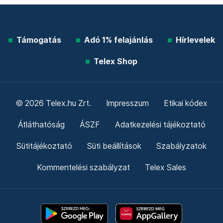
Támogatás
Adó 1% felajánlás
Hírlevelek
Telex Shop
© 2026 Telex.hu Zrt.
Impresszum
Etikai kódex
Átláthatóság
ÁSZF
Adatkezelési tájékoztató
Sütitájékoztató
Süti beállítások
Szabályzatok
Kommentelési szabályzat
Telex Sales