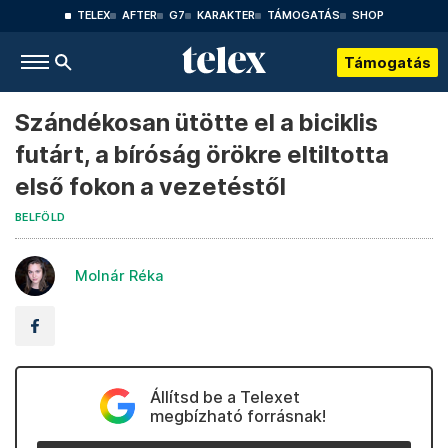
TELEX
AFTER
G7
KARAKTER
TÁMOGATÁS
SHOP
Támogatás
Szándékosan ütötte el a biciklis
futárt, a bíróság örökre eltiltotta
első fokon a vezetéstől
BELFÖLD
Molnár Réka
Állítsd be a Telexet
megbízható forrásnak!