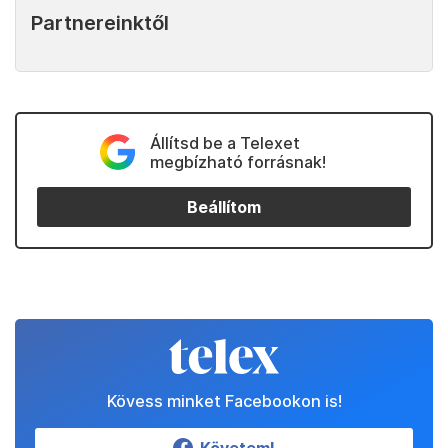
Partnereinktől
Állítsd be a Telexet
megbízható forrásnak!
Beállítom
Kövess minket Facebookon is!