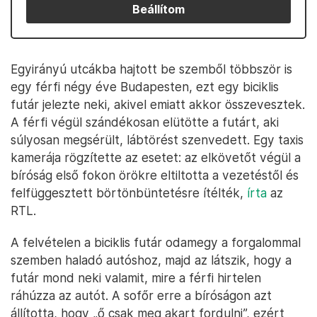
Beállítom
Egyirányú utcákba hajtott be szemből többször is
egy férfi négy éve Budapesten, ezt egy biciklis
futár jelezte neki, akivel emiatt akkor összevesztek.
A férfi végül szándékosan elütötte a futárt, aki
súlyosan megsérült, lábtörést szenvedett. Egy taxis
kamerája rögzítette az esetet: az elkövetőt végül a
bíróság első fokon örökre eltiltotta a vezetéstől és
felfüggesztett börtönbüntetésre ítélték,
írta
az
RTL.
A felvételen a biciklis futár odamegy a forgalommal
szemben haladó autóshoz, majd az látszik, hogy a
futár mond neki valamit, mire a férfi hirtelen
ráhúzza az autót. A sofőr erre a bíróságon azt
állította, hogy „ő csak meg akart fordulni”, ezért