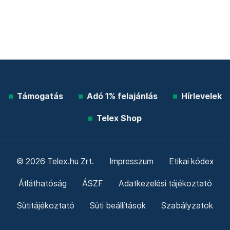
Támogatás
Adó 1% felajánlás
Hírlevelek
Telex Shop
© 2026 Telex.hu Zrt.
Impresszum
Etikai kódex
Átláthatóság
ÁSZF
Adatkezelési tájékoztató
Sütitájékoztató
Süti beállítások
Szabályzatok
Kommentelési szabályzat
Telex Sales