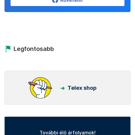
Követem!
Legfontosabb
Telex shop
További élő árfolyamok!