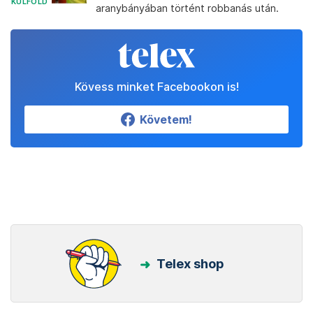
KÜLFÖLD
aranybányában történt robbanás után.
Kövess minket Facebookon is!
Követem!
Telex shop