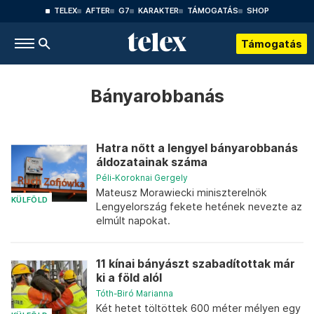
TELEX
AFTER
G7
KARAKTER
TÁMOGATÁS
SHOP
Támogatás
Bányarobbanás
Hatra nőtt a lengyel bányarobbanás
áldozatainak száma
Péli-Koroknai Gergely
Mateusz Morawiecki miniszterelnök
KÜLFÖLD
Lengyelország fekete hetének nevezte az
elmúlt napokat.
11 kínai bányászt szabadítottak már
ki a föld alól
Tóth-Biró Marianna
Két hetet töltöttek 600 méter mélyen egy