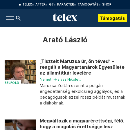
TELEX
AFTER
G7
KARAKTER
TÁMOGATÁS
SHOP
Támogatás
Arató László
„Tisztelt Maruzsa úr, ön téved” –
reagált a Magyartanárok Egyesülete
az államtitkár levelére
Németh-Halász Nikolett
BELFÖLD
Maruzsa Zoltán szerint a polgári
engedetlenség erkölcsileg aggályos, és a
pedagógusok ezzel rossz példát mutatnak
a diákoknak.
Megváltozik a magyarérettségi, félő,
hogy a magolás érettségije lesz