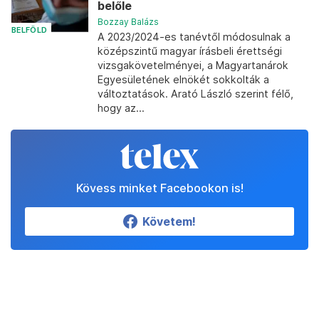
belőle
Bozzay Balázs
BELFÖLD
A 2023/2024-es tanévtől módosulnak a
középszintű magyar írásbeli érettségi
vizsgakövetelményei, a Magyartanárok
Egyesületének elnökét sokkolták a
változtatások. Arató László szerint félő,
hogy az...
Kövess minket Facebookon is!
Követem!