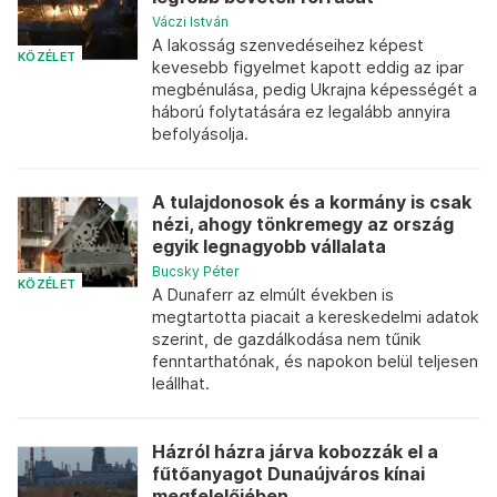
Váczi István
A lakosság szenvedéseihez képest
KÖZÉLET
kevesebb figyelmet kapott eddig az ipar
megbénulása, pedig Ukrajna képességét a
háború folytatására ez legalább annyira
befolyásolja.
A tulajdonosok és a kormány is csak
nézi, ahogy tönkremegy az ország
egyik legnagyobb vállalata
Bucsky Péter
KÖZÉLET
A Dunaferr az elmúlt években is
megtartotta piacait a kereskedelmi adatok
szerint, de gazdálkodása nem tűnik
fenntarthatónak, és napokon belül teljesen
leállhat.
Házról házra járva kobozzák el a
fűtőanyagot Dunaújváros kínai
megfelelőjében