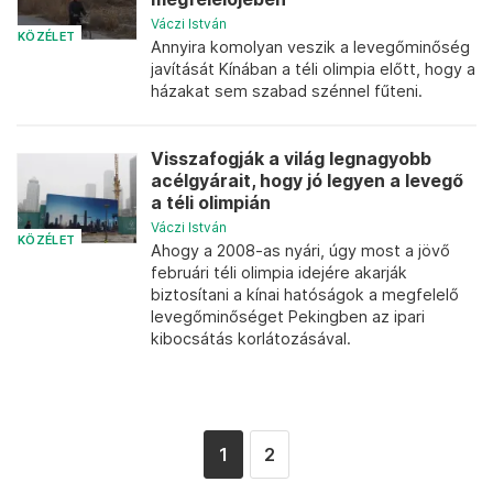
Váczi István
KÖZÉLET
Annyira komolyan veszik a levegőminőség
javítását Kínában a téli olimpia előtt, hogy a
házakat sem szabad szénnel fűteni.
Visszafogják a világ legnagyobb
acélgyárait, hogy jó legyen a levegő
a téli olimpián
Váczi István
KÖZÉLET
Ahogy a 2008-as nyári, úgy most a jövő
februári téli olimpia idejére akarják
biztosítani a kínai hatóságok a megfelelő
levegőminőséget Pekingben az ipari
kibocsátás korlátozásával.
1
2