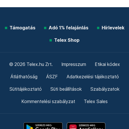
Támogatás
Adó 1% felajánlás
Hírlevelek
Telex Shop
© 2026 Telex.hu Zrt.
Impresszum
Etikai kódex
Átláthatóság
ÁSZF
Adatkezelési tájékoztató
Sütitájékoztató
Süti beállítások
Szabályzatok
Kommentelési szabályzat
Telex Sales