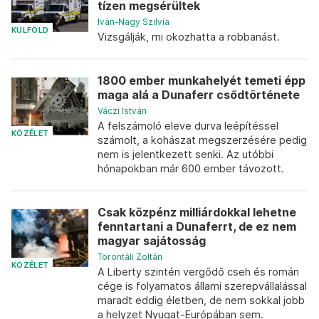
tízen megsérültek
Iván-Nagy Szilvia
KÜLFÖLD
Vizsgálják, mi okozhatta a robbanást.
1800 ember munkahelyét temeti épp
maga alá a Dunaferr csődtörténete
Váczi István
A felszámoló eleve durva leépítéssel
KÖZÉLET
számolt, a kohászat megszerzésére pedig
nem is jelentkezett senki. Az utóbbi
hónapokban már 600 ember távozott.
Csak közpénz milliárdokkal lehetne
fenntartani a Dunaferrt, de ez nem
magyar sajátosság
Torontáli Zoltán
KÖZÉLET
A Liberty szintén vergődő cseh és román
cége is folyamatos állami szerepvállalással
maradt eddig életben, de nem sokkal jobb
a helyzet Nyugat-Európában sem.