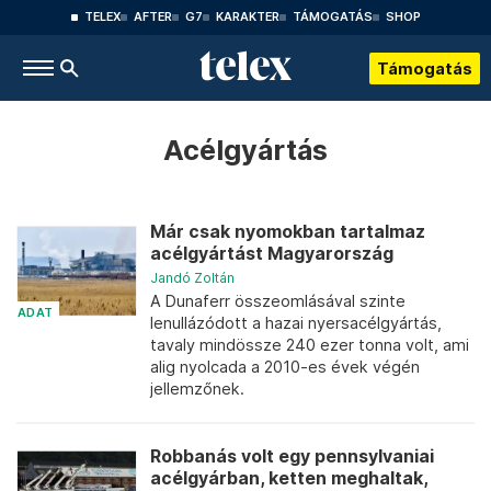
TELEX
AFTER
G7
KARAKTER
TÁMOGATÁS
SHOP
Támogatás
Acélgyártás
Már csak nyomokban tartalmaz
acélgyártást Magyarország
Jandó Zoltán
A Dunaferr összeomlásával szinte
ADAT
lenullázódott a hazai nyersacélgyártás,
tavaly mindössze 240 ezer tonna volt, ami
alig nyolcada a 2010-es évek végén
jellemzőnek.
Robbanás volt egy pennsylvaniai
acélgyárban, ketten meghaltak,