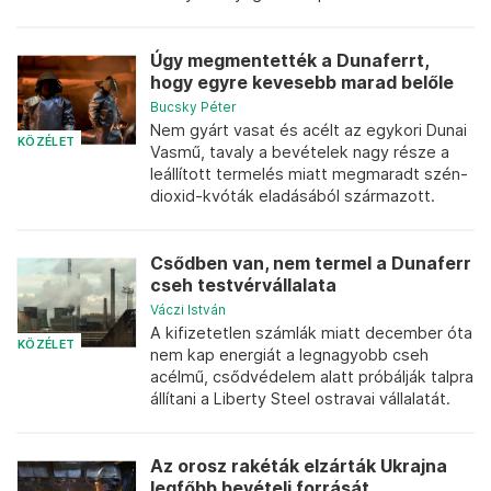
Úgy megmentették a Dunaferrt,
hogy egyre kevesebb marad belőle
Bucsky Péter
Nem gyárt vasat és acélt az egykori Dunai
KÖZÉLET
Vasmű, tavaly a bevételek nagy része a
leállított termelés miatt megmaradt szén-
dioxid-kvóták eladásából származott.
Csődben van, nem termel a Dunaferr
cseh testvérvállalata
Váczi István
A kifizetetlen számlák miatt december óta
KÖZÉLET
nem kap energiát a legnagyobb cseh
acélmű, csődvédelem alatt próbálják talpra
állítani a Liberty Steel ostravai vállalatát.
Az orosz rakéták elzárták Ukrajna
legfőbb bevételi forrását