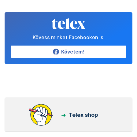
Kövess minket Facebookon is!
Követem!
Telex shop