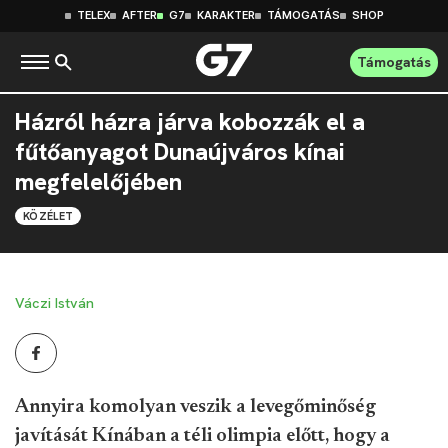
TELEX
AFTER
G7
KARAKTER
TÁMOGATÁS
SHOP
Támogatás
Házról házra járva kobozzák el a
fűtőanyagot Dunaújváros kínai
megfelelőjében
KÖZÉLET
Váczi István
Annyira komolyan veszik a levegőminőség
javítását Kínában a téli olimpia előtt, hogy a