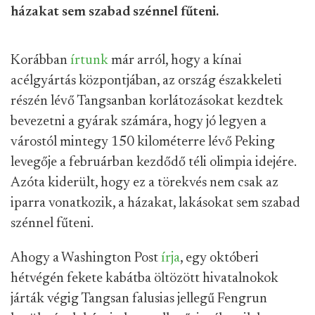
házakat sem szabad szénnel fűteni.
Korábban
írtunk
már arról, hogy a kínai
acélgyártás központjában, az ország északkeleti
részén lévő Tangsanban korlátozásokat kezdtek
bevezetni a gyárak számára, hogy jó legyen a
várostól mintegy 150 kilométerre lévő Peking
levegője a februárban kezdődő téli olimpia idejére.
Azóta kiderült, hogy ez a törekvés nem csak az
iparra vonatkozik, a házakat, lakásokat sem szabad
szénnel fűteni.
Ahogy a Washington Post
írja
, egy októberi
hétvégén fekete kabátba öltözött hivatalnokok
járták végig Tangsan falusias jellegű Fengrun