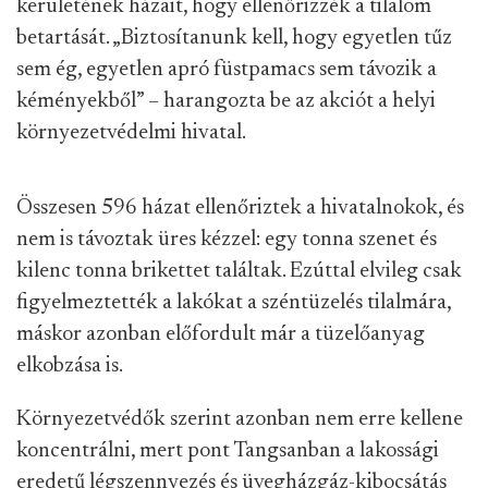
kerületének házait, hogy ellenőrizzék a tilalom
betartását. „Biztosítanunk kell, hogy egyetlen tűz
sem ég, egyetlen apró füstpamacs sem távozik a
kéményekből” – harangozta be az akciót a helyi
környezetvédelmi hivatal.
Összesen 596 házat ellenőriztek a hivatalnokok, és
nem is távoztak üres kézzel: egy tonna szenet és
kilenc tonna brikettet találtak. Ezúttal elvileg csak
figyelmeztették a lakókat a széntüzelés tilalmára,
máskor azonban előfordult már a tüzelőanyag
elkobzása is.
Környezetvédők szerint azonban nem erre kellene
koncentrálni, mert pont Tangsanban a lakossági
eredetű légszennyezés és üvegházgáz-kibocsátás