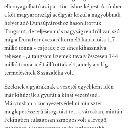
elhanyagolható az ipari forráshoz képest. A címben
a két magyarországi acélgyár közül a nagyobbnak
helyet adó Dunaújvároshoz hasonlítottuk
Tangsant, de teljesen más nagyságrendről van szó:
míg a Dunaferr éves acéltermelő kapacitása 1,7
millió tonna – és jó ideje ez sincs kihasználva
teljesen –, a tangsani üzemek tavaly összesen 144
millió tonna acélt állítottak elő, amely a világ
termelésének 8 százaléka volt.
Ezeknek a gyáraknak a vezetői egyébként idén
már kihúzták a gyufát a kínai vezetésnél.
Márciusban a környezetvédelmi miniszter
meglepetésszerű látogatást tett a városban, miután
Pekingben túlságosan szmogos volt a levegő,