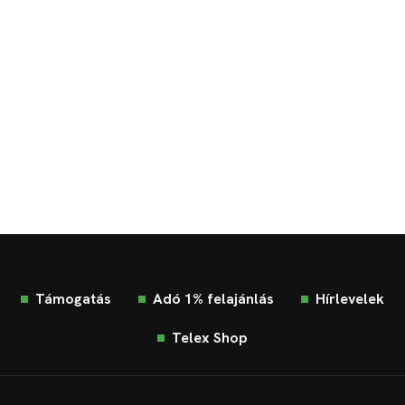
Támogatás
Adó 1% felajánlás
Hírlevelek
Telex Shop