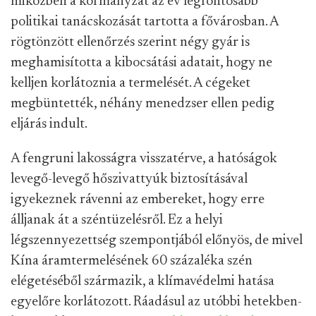
miközben a kormányzat az év legfontosabb
politikai tanácskozását tartotta a fővárosban. A
rögtönzött ellenőrzés szerint négy gyár is
meghamisította a kibocsátási adatait, hogy ne
kelljen korlátoznia a termelését. A cégeket
megbüntették, néhány menedzser ellen pedig
eljárás indult.
A fengruni lakosságra visszatérve, a hatóságok
levegő-levegő hőszivattyúk biztosításával
igyekeznek rávenni az embereket, hogy erre
álljanak át a széntüzelésről. Ez a helyi
légszennyezettség szempontjából előnyös, de mivel
Kína áramtermelésének 60 százaléka szén
elégetéséből származik, a klímavédelmi hatása
egyelőre korlátozott. Ráadásul az utóbbi hetekben-