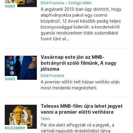
Előd Fruzsina
–
Szilágyi Máté
VIDEÓ
A jegybank 2013-ban úgy döntött, hogy
alapítványokba pakol egy csomó
közpénzt. 12 évvel később pedig teljes
bizonyossággal kiderült: a kezdetektől
gyanús rendszerben több százmilliárd
forint tűnt el...
Vasárnap este jön az MNB-
botrányról szóló filmünk, A nagy
játszma
Előd Fruzsina
VIDEÓ
A premier előtti telt házas vetítés után
most mindenki megnézheti.
Telexes MNB-film: újra lehet jegyet
venni a premier előtti vetítésre
Telex
Pár óra alatt elfogytak rá a jegyek, a
KÖZLEMÉNY
vártnál nagyobb érdeklődést látva