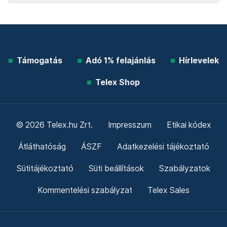
Támogatás
Adó 1% felajánlás
Hírlevelek
Telex Shop
© 2026 Telex.hu Zrt.
Impresszum
Etikai kódex
Átláthatóság
ÁSZF
Adatkezelési tájékoztató
Sütitájékoztató
Süti beállítások
Szabályzatok
Kommentelési szabályzat
Telex Sales