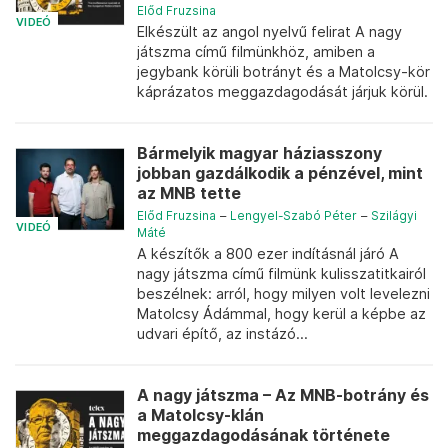
Előd Fruzsina
VIDEÓ
Elkészült az angol nyelvű felirat A nagy
játszma című filmünkhöz, amiben a
jegybank körüli botrányt és a Matolcsy-kör
káprázatos meggazdagodását járjuk körül.
Bármelyik magyar háziasszony
jobban gazdálkodik a pénzével, mint
az MNB tette
Előd Fruzsina
–
Lengyel-Szabó Péter
–
Szilágyi
VIDEÓ
Máté
A készítők a 800 ezer indításnál járó A
nagy játszma című filmünk kulisszatitkairól
beszélnek: arról, hogy milyen volt levelezni
Matolcsy Ádámmal, hogy kerül a képbe az
udvari építő, az instázó...
A nagy játszma – Az MNB-botrány és
a Matolcsy-klán
meggazdagodásának története