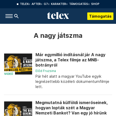
TELEX
AFTER
G7
KARAKTER
TÁMOGATÁS
SHOP
Támogatás
A nagy játszma
Már egymillió indításnál jár A nagy
játszma, a Telex filmje az MNB-
botrányról
Előd Fruzsina
VIDEÓ
Pár hét alatt a magyar YouTube egyik
legnézettebb közéleti dokumentumfilmje
lett.
Megmutatná külföldi ismerőseinek,
hogyan lopták szét a Magyar
Nemzeti Bankot? Van egy jó hírünk