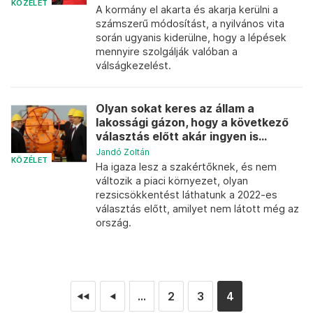
KÖZÉLET
A kormány el akarta és akarja kerülni a
számszerű módosítást, a nyilvános vita
során ugyanis kiderülne, hogy a lépések
mennyire szolgálják valóban a
válságkezelést.
Olyan sokat keres az állam a
lakossági gázon, hogy a következő
választás előtt akár ingyen is...
Jandó Zoltán
KÖZÉLET
Ha igaza lesz a szakértőknek, és nem
változik a piaci környezet, olyan
rezsicsökkentést láthatunk a 2022-es
választás előtt, amilyet nem látott még az
ország.
...
2
3
4
◄◄
◄