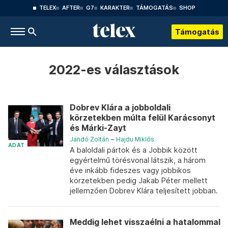
TELEX
AFTER
G7
KARAKTER
TÁMOGATÁS
SHOP
Támogatás
2022-es választások
Dobrev Klára a jobboldali
körzetekben múlta felül Karácsonyt
és Márki-Zayt
Jandó Zoltán
–
Hajdu Miklós
ADAT
A baloldali pártok és a Jobbik között
egyértelmű törésvonal látszik, a három
éve inkább fideszes vagy jobbikos
körzetekben pedig Jakab Péter mellett
jellemzően Dobrev Klára teljesített jobban.
Meddig lehet visszaélni a hatalommal