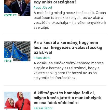
egy uniós országban?
Papp József
A mohóság mindig rossz tanácsadó. Orbán
KÖZÉLET
esetében is annak bizonyult, és ez akár a
vesztét is okozhatja – írja véleménycikkünk
szerzője.
Arra készül a kormány, hogy nem
lesz már kiegyezés a választásokig
az EU-val
Pálos Máté
PÉNZ
A dollár- és eurókötvény-csomag mérete
alapján a kormány azzal számol, hogy a
választásokig nem fér hozzá az uniós
helyreállítási forrásokhoz.
A költségvetés homálya fedi el,
milyen kevés jutott a munkahelyek
és családok védelmére
Karsai Gábor