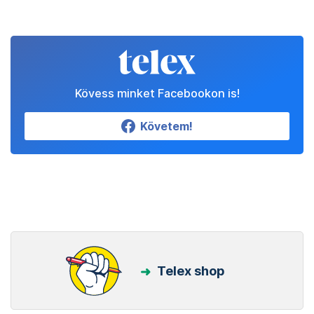
Kövess minket Facebookon is!
Követem!
Telex shop