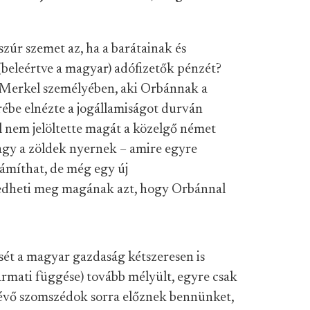
zúr szemet az, ha a barátainak és
 (beleértve a magyar) adófizetők pénzét?
Merkel személyében, aki Orbánnak a
rébe elnézte a jogállamiságot durván
l nem jelöltette magát a közelgő német
agy a zöldek nyernek – amire egyre
ámíthat, de még egy új
edheti meg magának azt, hogy Orbánnal
ét a magyar gazdaság kétszeresen is
armati függése) tovább mélyült, egyre csak
évő szomszédok sorra előznek bennünket,