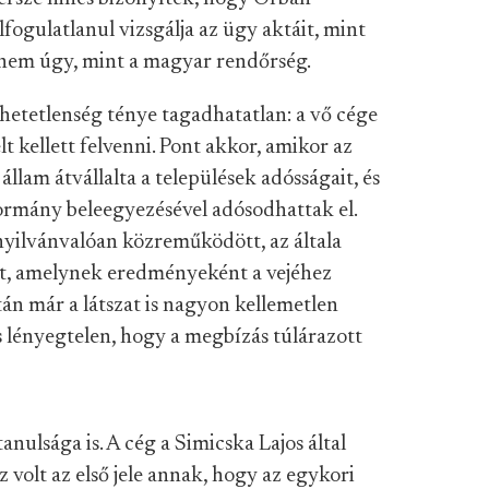
lfogulatlanul vizsgálja az ügy aktáit, mint
 nem úgy, mint a magyar rendőrség.
hetetlenség ténye tagadhatatlan: a vő cége
t kellett felvenni. Pont akkor, amikor az
 állam átvállalta a települések adósságait, és
ormány beleegyezésével adósodhattak el.
yilvánvalóan közreműködött, az általa
st, amelynek eredményeként a vejéhez
án már a látszat is nagyon kellemetlen
 lényegtelen, hogy a megbízás túlárazott
nulsága is. A cég a Simicska Lajos által
 volt az első jele annak, hogy az egykori