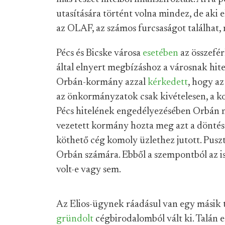
utasítására történt volna mindez, de aki e
az OLAF, az számos furcsaságot találhat,
Pécs és Bicske városa
esetében
az összefér
által elnyert megbízáshoz a városnak hitel
Orbán-kormány azzal
kérkedett
, hogy az
az önkormányzatok csak kivételesen, a k
Pécs hitelének engedélyezésében Orbán n
vezetett kormány hozta meg azt a dönté
köthető cég komoly üzlethez jutott. Puszt
Orbán számára. Ebből a szempontból az is
volt-e vagy sem.
Az Elios-ügynek ráadásul van egy másik ta
gründolt
cégbirodalomból vált ki. Talán ez