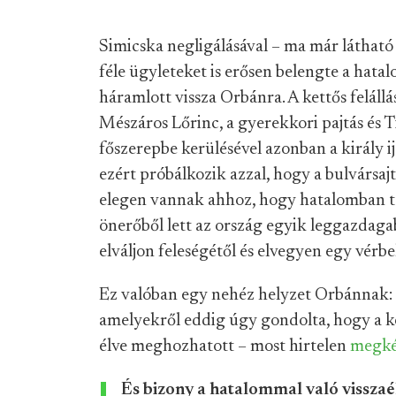
Simicska negligálásával – ma már látható 
féle ügyleteket is erősen belengte a hata
háramlott vissza Orbánra. A kettős felállá
Mészáros Lőrinc, a gyerekkori pajtás és Ti
főszerepbe kerülésével azonban a király ij
ezért próbálkozik azzal, hogy a bulvárs
elegen vannak ahhoz, hogy hatalomban tar
önerőből lett az ország egyik leggazdaga
elváljon feleségétől és elvegyen egy vérbe
Ez valóban egy nehéz helyzet Orbánnak: 
amelyekről eddig úgy gondolta, hogy a 
élve meghozhatott – most hirtelen
megké
És bizony a hatalommal való visszaé