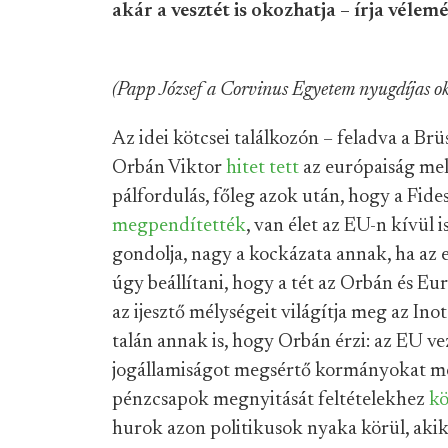
akár a vesztét is okozhatja – írja véle
(Papp József a Corvinus Egyetem nyugdíjas o
Az idei kötcsei találkozón – feladva a Brü
Orbán Viktor
hitet tett
az európaiság mel
pálfordulás, főleg azok után, hogy a Fide
megpendítették
, van élet az EU-n kívül 
gondolja, nagy a kockázata annak, ha az e
úgy beállítani, hogy a tét az Orbán és E
az ijesztő mélységeit világítja meg az Ino
talán annak is, hogy Orbán érzi: az EU v
jogállamiságot megsértő kormányokat me
pénzcsapok megnyitását feltételekhez
kö
hurok azon politikusok nyaka körül, akik