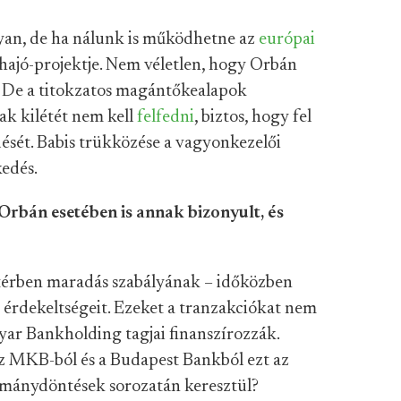
yan, de ha nálunk is működhetne az
európai
óshajó-projektje. Nem véletlen, hogy Orbán
 De a titokzatos magántőkealapok
sak kilétét nem kell
felfedni
, biztos, hogy fel
dését. Babis trükközése a vagyonkezelői
edés.
rbán esetében is annak bizonyult, és
ttérben maradás szabályának – időközben
érdekeltségeit. Ezeket a tranzakciókat nem
ar Bankholding tagjai finanszírozzák.
az MKB-ból és a Budapest Bankból ezt az
rmánydöntések sorozatán keresztül?