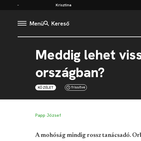
Krisztina
Menü
Kereső
Meddig lehet vis
országban?
frissítve
KÖZÉLET
Papp József
A mohóság mindig rossz tanácsadó. Orbá