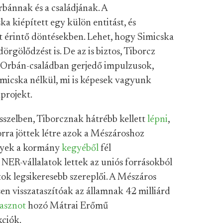
bánnak és a családjának. A
a kiépített egy külön entitást, és
t érintő döntésekben. Lehet, hogy Simicska
rgölődzést is. De az is biztos, Tiborcz
 Orbán-családban gerjedő impulzusok,
micska nélkül, mi is képesek vagyunk
aprojekt.
üsszelben, Tiborcznak hátrébb kellett
lépni
,
orra jöttek létre azok a Mészároshoz
lyek a kormány
kegyéből
fél
NER-vállalatok lettek az uniós forrásokból
tok legsikeresebb szereplői. A Mészáros
en visszataszítóak az államnak 42 milliárd
asznot
hozó Mátrai Erőmű
kciók.