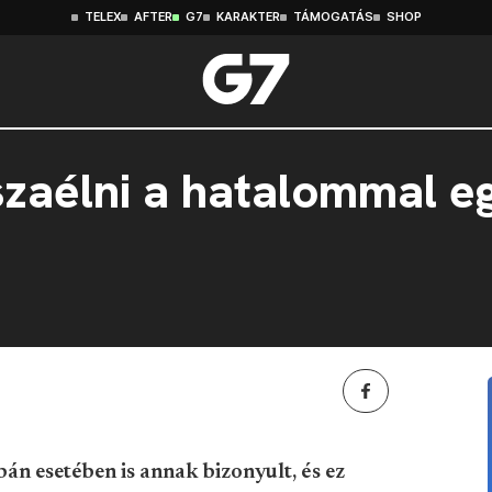
TELEX
AFTER
G7
KARAKTER
TÁMOGATÁS
SHOP
szaélni a hatalommal e
n esetében is annak bizonyult, és ez