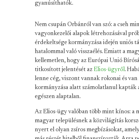
gyanúsíthatók.
Nem csupán Orbánról van szó: a cseh min
vagyonkezelői alapok létrehozásával próbá
érdekeltsége kormányzása idején uniós t
hatalommal való visszaélés. Emiatt a ma
kellemetlen, hogy az Európai Unió Bíró
titkosított jelentését az
Elios-ügyről
. Hab
lenne cég, viszont vannak rokonai és van
kormányzása alatt számolatlanul kapták 
egészen alaptalan.
Az Elios-ügy valóban több mint kínos: a 
magyar településnek a közvilágítás korsze
nyert el olyan zsíros megbízásokat, amel
más részét hitelből finanszírozták. Arra 