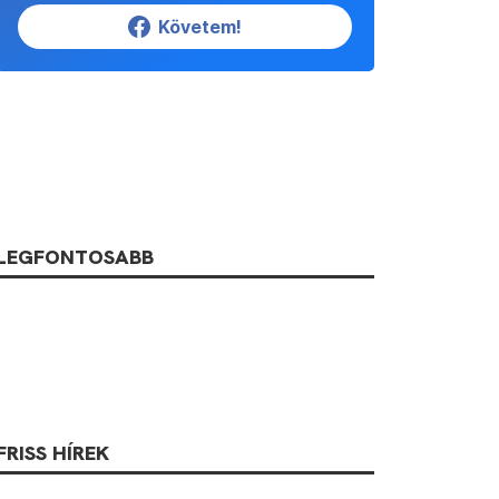
Követem!
LEGFONTOSABB
FRISS HÍREK