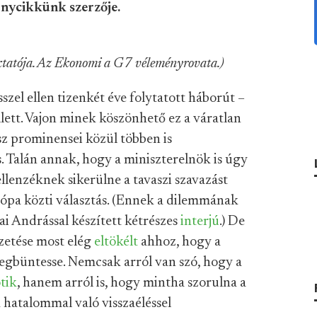
ménycikkünk szerzője.
ktatója. Az Ekonomi a G7 véleményrovata.)
sszel ellen tizenkét éve folytatott háborút –
lett. Vajon minek köszönhető ez a váratlan
sz prominensei közül többen is
is. Talán annak, hogy a miniszterelnök is úgy
llenzéknek sikerülne a tavaszi szavazást
urópa közti választás. (Ennek a dilemmának
tai Andrással készített kétrészes
interjú
.) De
ezetése most elég
eltökélt
ahhoz, hogy a
gbüntesse. Nemcsak arról van szó, hogy a
tik
, hanem arról is, hogy mintha szorulna a
 hatalommal való visszaéléssel