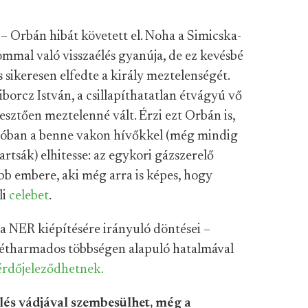
– Orbán hibát követett el. Noha a Simicska-
lommal való visszaélés gyanúja, de ez kevésbé
s sikeresen elfedte a király meztelenségét.
borcz István, a csillapíthatatlan étvágyú vő
esztően meztelenné vált. Érzi ezt Orbán is,
ajtóban a benne vakon hívőkkel (még mindig
tsák) elhitesse: az egykori gázszerelő
bb embere, aki még arra is képes, hogy
li
celebet
.
a NER kiépítésére irányuló döntései –
kétharmados többségen alapuló hatalmával
rdőjeleződhetnek.
lés vádjával szembesülhet, még a