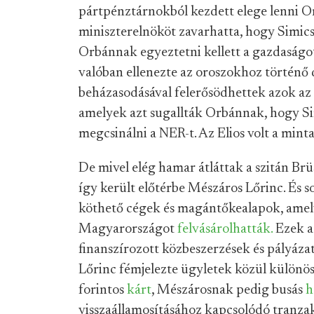
pártpénztárnokból kezdett elege lenni Or
miniszterelnököt zavarhatta, hogy Simicsk
Orbánnak egyeztetni kellett a gazdaságo
valóban ellenezte az oroszokhoz történő dö
beházasodásával felerősödhettek azok az
amelyek azt sugallták Orbánnak, hogy Si
megcsinálni a NER-t. Az Elios volt a mint
De mivel elég hamar átláttak a szitán Br
így került előtérbe Mészáros Lőrinc. És s
köthető cégek és magántőkealapok, ame
Magyarországot
felvásárolhatták.
Ezek a 
finanszírozott közbeszerzések és pályáza
Lőrinc fémjelezte ügyletek közül különös
forintos
kárt
, Mészárosnak pedig busás
h
visszaállamosításához kapcsolódó tranza