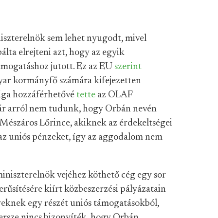
iszterelnök sem lehet nyugodt, mivel
lta elrejteni azt, hogy az egyik
ámogatáshoz jutott. Ez az EU
szerint
gyar kormányfő számára kifejezetten
sága hozzáférhetővé
tette
az OLAF
ár arról nem tudunk, hogy Orbán nevén
 Mészáros Lőrince, akiknek az érdekeltségei
az uniós pénzeket, így az aggodalom nem
miniszterelnök vejéhez köthető cég egy sor
rűsítésére kiírt közbeszerzési pályázatain
yeknek egy részét uniós támogatásokból,
persze nincs bizonyíték, hogy Orbán