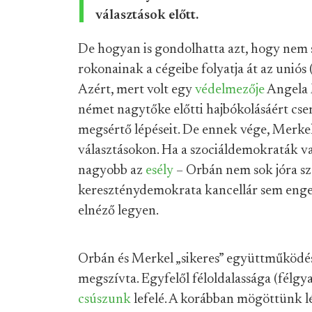
választások előtt.
De hogyan is gondolhatta azt, hogy nem s
rokonainak a cégeibe folyatja át az uniós
Azért, mert volt egy
védelmezője
Angela 
német nagytőke előtti hajbókolásáért cse
megsértő lépéseit. De ennek vége, Merke
választásokon. Ha a szociáldemokraták v
nagyobb az
esély
– Orbán nem sok jóra sz
kereszténydemokrata kancellár sem eng
elnéző legyen.
Orbán és Merkel „sikeres” együttműködés
megszívta. Egyfelől féloldalassága (félgy
csúszunk
lefelé. A korábban mögöttünk l