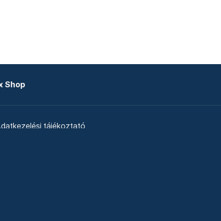
x Shop
datkezelési tájékoztató
zat
Telex Sales