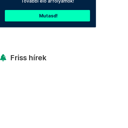
További élő árfolyamok!
Mutasd!
Friss hírek