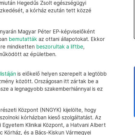
 miután Hegedűs Zsolt egészségügyi
ézkedését, a kórház ezután tett közzé
. nyarán Magyar Péter EP-képviselőként
óban
bemutatták
az ottani állapotokat. Ekkor
dőre mindketten
beszorultak a liftbe
,
 működött az épületben.
listáján
is előkelő helyen szerepelt a legtöbb
mény között. Országosan itt zártak be a
ssze a legnagyobb szakemberhiánnyal is ez
észeti Központ (NNGYK) kijelölte, hogy
szolnoki kórházban kieső szolgáltatást. Az
 Egyetem Klinikai Központ, a Hatvani Albert
nc Kórház, és a Bács-Kiskun Vármegyei