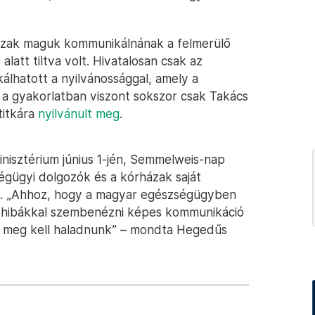
házak maguk kommunikálnának a felmerülő
att tiltva volt. Hivatalosan csak az
lhatott a nyilvánossággal, amely a
 – a gyakorlatban viszont sokszor csak Takács
titkára
nyilvánult meg
.
nisztérium június 1-jén, Semmelweis-nap
égügyi dolgozók és a kórházak saját
k. „Ahhoz, hogy a magyar egészségügyben
a hibákkal szembenézni képes kommunikáció
jét meg kell haladnunk” – mondta Hegedűs