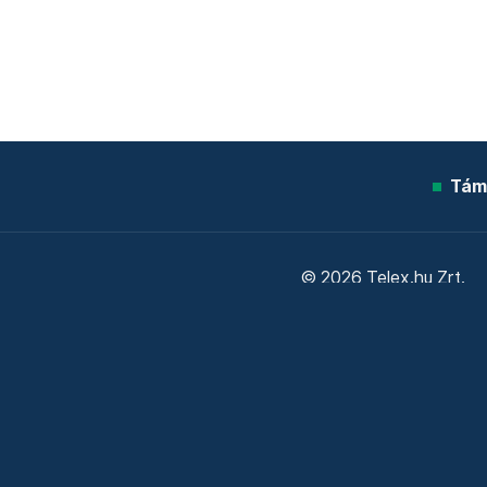
Tám
© 2026 Telex.hu Zrt.
Sütitájékoztató