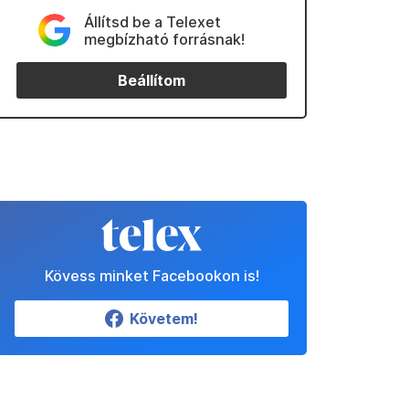
Állítsd be a Telexet
megbízható forrásnak!
Beállítom
Kövess minket Facebookon is!
Követem!