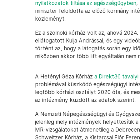
nyilatkozatok tiltása az egészségügyben
,
miniszter feloldotta az előző kormány int
közleményt.
Ez a szolnoki kórház volt az, ahová 2024
ellátogatott Kulja Andrással, és egy vide
történt az, hogy a látogatás során egy i
miközben akkor több lift egyáltalán nem
A Hetényi Géza Kórház
a Direkt36 tavalyi 
problémával küszködő egészségügyi intéz
legtöbb kórházi osztályt 2020 óta, és me
az intézmény küzdött az adatok szerint.
A Nemzeti Népegészségügyi és Gyógyszer
jelenleg mely intézmények helyettesítik a 
MR-vizsgálatokat átmenetileg a Debreceni
Schweitzer Kórház, a Kistarcsai Flór Fere