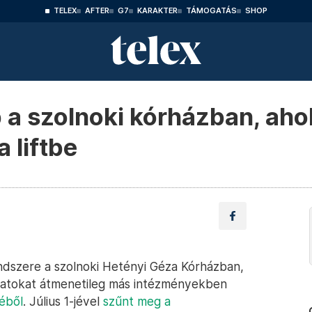
TELEX
AFTER
G7
KARAKTER
TÁMOGATÁS
SHOP
 a szolnoki kórházban, aho
 liftbe
dszere a szolnoki Hetényi Géza Kórházban,
gálatokat átmenetileg más intézményekben
éből
. Július 1-jével
szűnt meg a