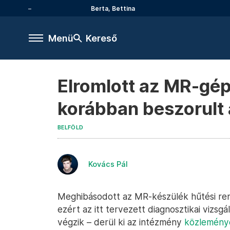
Berta, Bettina
Menü
Kereső
Elromlott az MR-gép
korábban beszorult a
BELFÖLD
Kovács Pál
Meghibásodott az MR-készülék hűtési ren
ezért az itt tervezett diagnosztikai vizs
végzik – derül ki az intézmény
közlemény