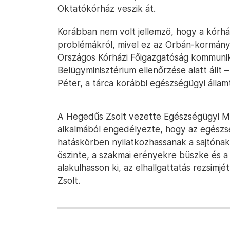
Oktatókórház veszik át.
Korábban nem volt jellemző, hogy a kór
problémákról, mivel ez az Orbán-kormány al
Országos Kórházi Főigazgatóság kommuniká
Belügyminisztérium ellenőrzése alatt állt
Péter, a tárca korábbi egészségügyi állam
A Hegedűs Zsolt vezette Egészségügyi Mi
alkalmából engedélyezte, hogy az egészs
hatáskörben nyilatkozhassanak a sajtóna
őszinte, a szakmai erényekre büszke és 
alakulhasson ki, az elhallgattatás rezsim
Zsolt.