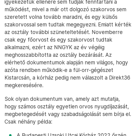
igyekezetük ellenére sem tudják fenntartani a
működést, mivel a már ott dolgozó szakorvos sem
szeretett volna tovább maradni, és egy külsős
szakorvossal sem tudtak megegyezni. Emiatt kérték
az osztály további szüneteltetését. Novemberre
csak egy főorvost és egy szakorvost tudtak
alkalmazni, ezért az NNGYK az év végéig
meghosszabbította az osztály bezárását. Az
elérhető dokumentumok alapján nem világos, hogy
azóta rendben működik-e a fül-orr-gégészet
Kistarcsán, a kórház pedig nem válaszolt a Direkt36
megkeresésére.
Sok olyan dokumentum van, amely azt mutatja,
hogy számos osztály egyetlen orvos nyugdíjazását,
megbetegedését vagy szabadságolását sem bírja el.
Csak néhány példa:
A Budapesti Uzsoki Utcai Kórház 2022 őszén