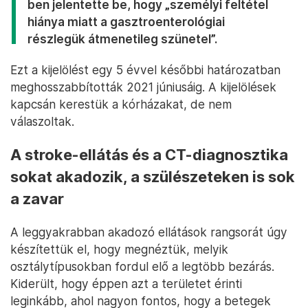
ben jelentette be, hogy „személyi feltétel
hiánya miatt a gasztroenterológiai
részlegük átmenetileg szünetel”.
Ezt a kijelölést egy 5 évvel későbbi határozatban
meghosszabbították 2021 júniusáig. A kijelölések
kapcsán kerestük a kórházakat, de nem
válaszoltak.
A stroke-ellátás és a CT-diagnosztika
sokat akadozik, a szülészeteken is sok
a zavar
A leggyakrabban akadozó ellátások rangsorát úgy
készítettük el, hogy megnéztük, melyik
osztálytípusokban fordul elő a legtöbb bezárás.
Kiderült, hogy éppen azt a területet érinti
leginkább, ahol nagyon fontos, hogy a betegek