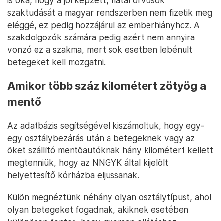
is oka, hogy a jól képzett, fiatal orvosok
szaktudását a magyar rendszerben nem fizetik meg
eléggé, ez pedig hozzájárul az emberhiányhoz. A
szakdolgozók számára pedig azért nem annyira
vonzó ez a szakma, mert sok esetben lebénult
betegeket kell mozgatni.
Amikor több száz kilométert zötyög a
mentő
Az adatbázis segítségével kiszámoltuk, hogy egy-
egy osztálybezárás után a betegeknek vagy az
őket szállító mentőautóknak hány kilométert kellett
megtenniük, hogy az NNGYK által kijelölt
helyettesítő kórházba eljussanak.
Külön megnéztünk néhány olyan osztálytípust, ahol
olyan betegeket fogadnak, akiknek esetében