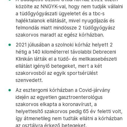
közölte az NNGYK-val, hogy nem tudják vállalni
a tüdőgyógyászati ügyeletet és a tbc-s
hajléktalanok ellátását, mivel nyugdíjazás és
felmondás miatt mindössze 2 tüdőgyógyász
szakorvos maradt az egész kórházban.
2021 júliusában a szolnoki kórház helyett 2
hétig a 140 kilométerrel távolabbi Debreceni
Klinikán látták el a tüdő- és mellkassebészeti
ellátást igénylő betegeket, mert a két
szakorvosból az egyik sportsérülést
szenvedett.
Az esztergomi kórházban a Covid-járvány
idején az egyetlen gasztroenterológus
szakorvos elkapta a koronavírust, a
helyettesítő szakorvos pedig 65 év feletti volt,
így átmenetileg nem tudták ellátni a kórházban
az osztályra érkező betegeket.