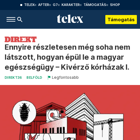
TELEX
AFTER
G7
KARAKTER
TÁMOGATÁS
SHOP
Támogatás
Ennyire részletesen még soha nem
látszott, hogyan épül le a magyar
egészségügy – Kivérző kórházak I.
Legfontosabb
DIREKT36
BELFÖLD