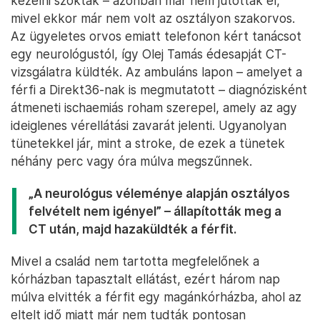
kezelni szokták – azonban már nem jutottak el,
mivel ekkor már nem volt az osztályon szakorvos.
Az ügyeletes orvos emiatt telefonon kért tanácsot
egy neurológustól, így Olej Tamás édesapját CT-
vizsgálatra küldték. Az ambuláns lapon – amelyet a
férfi a Direkt36-nak is megmutatott – diagnózisként
átmeneti ischaemiás roham szerepel, amely az agy
ideiglenes vérellátási zavarát jelenti. Ugyanolyan
tünetekkel jár, mint a stroke, de ezek a tünetek
néhány perc vagy óra múlva megszűnnek.
„A neurológus véleménye alapján osztályos
felvételt nem igényel” – állapították meg a
CT után, majd hazaküldték a férfit.
Mivel a család nem tartotta megfelelőnek a
kórházban tapasztalt ellátást, ezért három nap
múlva elvitték a férfit egy magánkórházba, ahol az
eltelt idő miatt már nem tudták pontosan