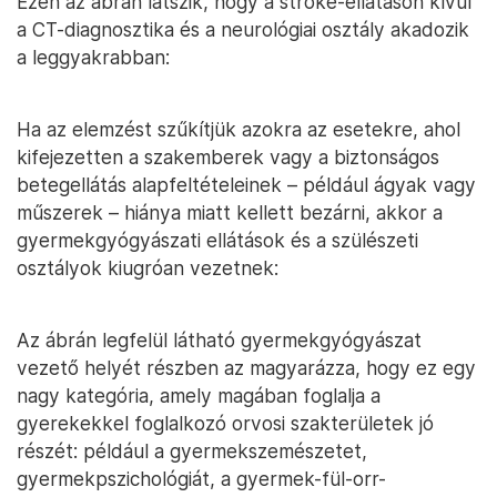
Ezen az ábrán látszik, hogy a stroke-ellátáson kívül
a CT-diagnosztika és a neurológiai osztály akadozik
a leggyakrabban:
Ha az elemzést szűkítjük azokra az esetekre, ahol
kifejezetten a szakemberek vagy a biztonságos
betegellátás alapfeltételeinek – például ágyak vagy
műszerek – hiánya miatt kellett bezárni, akkor a
gyermekgyógyászati ellátások és a szülészeti
osztályok kiugróan vezetnek:
Az ábrán legfelül látható gyermekgyógyászat
vezető helyét részben az magyarázza, hogy ez egy
nagy kategória, amely magában foglalja a
gyerekekkel foglalkozó orvosi szakterületek jó
részét: például a gyermekszemészetet,
gyermekpszichológiát, a gyermek-fül-orr-