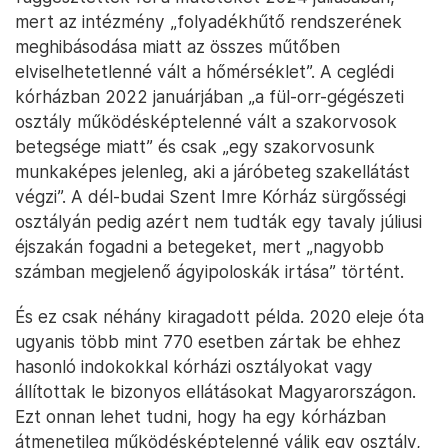
mert az intézmény „folyadékhűtő rendszerének
meghibásodása miatt az összes műtőben
elviselhetetlenné vált a hőmérséklet”. A ceglédi
kórházban 2022 januárjában „a fül-orr-gégészeti
osztály működésképtelenné vált a szakorvosok
betegsége miatt” és csak „egy szakorvosunk
munkaképes jelenleg, aki a járóbeteg szakellátást
végzi”. A dél-budai Szent Imre Kórház sürgősségi
osztályán pedig azért nem tudták egy tavaly júliusi
éjszakán fogadni a betegeket, mert „nagyobb
számban megjelenő ágyipoloskák irtása” történt.
És ez csak néhány kiragadott példa. 2020 eleje óta
ugyanis több mint 770 esetben zártak be ehhez
hasonló indokokkal kórházi osztályokat vagy
állítottak le bizonyos ellátásokat Magyarországon.
Ezt onnan lehet tudni, hogy ha egy kórházban
átmenetileg működésképtelenné válik egy osztály,