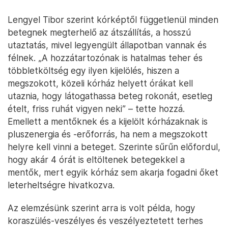
Lengyel Tibor szerint kórképtől függetlenül minden
betegnek megterhelő az átszállítás, a hosszú
utaztatás, mivel legyengült állapotban vannak és
félnek. „A hozzátartozónak is hatalmas teher és
többletköltség egy ilyen kijelölés, hiszen a
megszokott, közeli kórház helyett órákat kell
utaznia, hogy látogathassa beteg rokonát, esetleg
ételt, friss ruhát vigyen neki” – tette hozzá.
Emellett a mentőknek és a kijelölt kórházaknak is
pluszenergia és -erőforrás, ha nem a megszokott
helyre kell vinni a beteget. Szerinte sűrűn előfordul,
hogy akár 4 órát is eltöltenek betegekkel a
mentők, mert egyik kórház sem akarja fogadni őket
leterheltségre hivatkozva.
Az elemzésünk szerint arra is volt példa, hogy
koraszülés-veszélyes és veszélyeztetett terhes