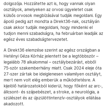
dolgozója. Hozzátette azt is, hogy vannak olyan
osztályok, amelyeken az orvosi ügyeletet csak
külsős orvosok megbízásával tudják megoldani. Egy
ápoló pedig azt mondta a Direkt36-nak, osztályán
csak akkor tudják megoldani, hogy mindenki el
tudjon menni szabadságra, ha februárban leadják az
egész éves szabadságtervezetet.
A Direkt36 elemzése szerint az egész országban a
Hetényi Géza Kórház jelentett be a legtöbbször –
legalább 78 alkalommal – osztálybezárást, ebből
75-ször szakemberhiány miatt. Csak 2024 eleje óta
27-szer zártak be ideiglenesen valamilyen osztályt,
mert nem volt elég emberük a működtetésre. A
kijelölő határozatokból kiderül, hogy főként az arc-,
állcsont- és szájsebészet, a stroke, a neurológia, a
szülészet és az újszülöttintenzív-osztályok ellátása
akadozott.