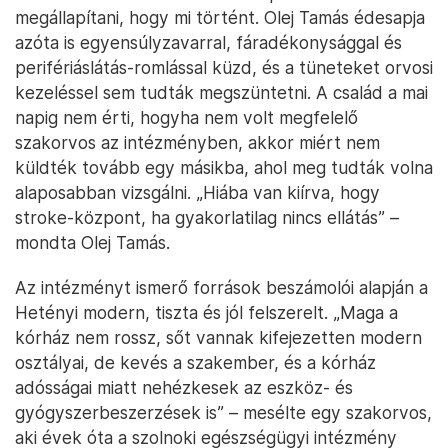
megállapítani, hogy mi történt. Olej Tamás édesapja
azóta is egyensúlyzavarral, fáradékonysággal és
perifériáslátás-romlással küzd, és a tüneteket orvosi
kezeléssel sem tudták megszüntetni. A család a mai
napig nem érti, hogyha nem volt megfelelő
szakorvos az intézményben, akkor miért nem
küldték tovább egy másikba, ahol meg tudták volna
alaposabban vizsgálni. „Hiába van kiírva, hogy
stroke-központ, ha gyakorlatilag nincs ellátás” –
mondta Olej Tamás.
Az intézményt ismerő források beszámolói alapján a
Hetényi modern, tiszta és jól felszerelt. „Maga a
kórház nem rossz, sőt vannak kifejezetten modern
osztályai, de kevés a szakember, és a kórház
adósságai miatt nehézkesek az eszköz- és
gyógyszerbeszerzések is” – mesélte egy szakorvos,
aki évek óta a szolnoki egészségügyi intézmény