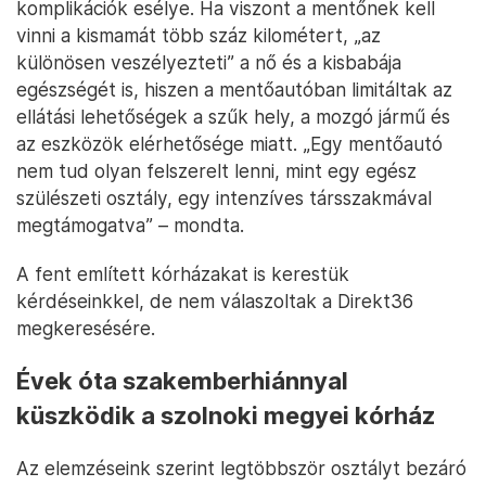
komplikációk esélye. Ha viszont a mentőnek kell
vinni a kismamát több száz kilométert, „az
különösen veszélyezteti” a nő és a kisbabája
egészségét is, hiszen a mentőautóban limitáltak az
ellátási lehetőségek a szűk hely, a mozgó jármű és
az eszközök elérhetősége miatt. „Egy mentőautó
nem tud olyan felszerelt lenni, mint egy egész
szülészeti osztály, egy intenzíves társszakmával
megtámogatva” – mondta.
A fent említett kórházakat is kerestük
kérdéseinkkel, de nem válaszoltak a Direkt36
megkeresésére.
Évek óta szakemberhiánnyal
küszködik a szolnoki megyei kórház
Az elemzéseink szerint legtöbbször osztályt bezáró