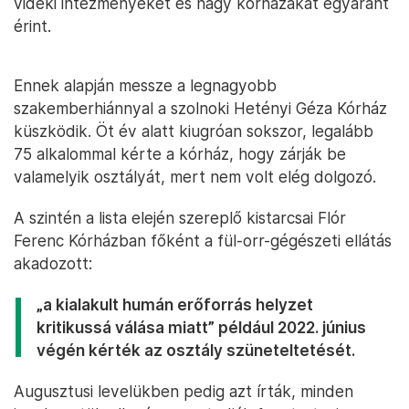
vidéki intézményeket és nagy kórházakat egyaránt
érint.
Ennek alapján messze a legnagyobb
szakemberhiánnyal a szolnoki Hetényi Géza Kórház
küszködik. Öt év alatt kiugróan sokszor, legalább
75 alkalommal kérte a kórház, hogy zárják be
valamelyik osztályát, mert nem volt elég dolgozó.
A szintén a lista elején szereplő kistarcsai Flór
Ferenc Kórházban főként a fül-orr-gégészeti ellátás
akadozott:
„a kialakult humán erőforrás helyzet
kritikussá válása miatt” például 2022. június
végén kérték az osztály szüneteltetését.
Augusztusi levelükben pedig azt írták, minden