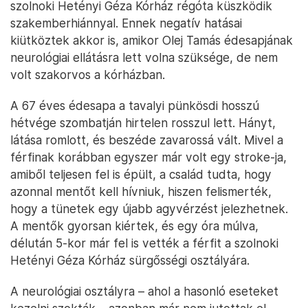
szolnoki Hetényi Géza Kórház régóta küszködik
szakemberhiánnyal. Ennek negatív hatásai
kiütköztek akkor is, amikor Olej Tamás édesapjának
neurológiai ellátásra lett volna szüksége, de nem
volt szakorvos a kórházban.
A 67 éves édesapa a tavalyi pünkösdi hosszú
hétvége szombatján hirtelen rosszul lett. Hányt,
látása romlott, és beszéde zavarossá vált. Mivel a
férfinak korábban egyszer már volt egy stroke-ja,
amiből teljesen fel is épült, a család tudta, hogy
azonnal mentőt kell hívniuk, hiszen felismerték,
hogy a tünetek egy újabb agyvérzést jelezhetnek.
A mentők gyorsan kiértek, és egy óra múlva,
délután 5-kor már fel is vették a férfit a szolnoki
Hetényi Géza Kórház sürgősségi osztályára.
A neurológiai osztályra – ahol a hasonló eseteket