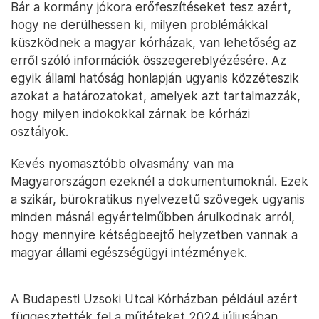
Bár a kormány jókora erőfeszítéseket tesz azért,
hogy ne derülhessen ki, milyen problémákkal
küszködnek a magyar kórházak, van lehetőség az
erről szóló információk összegereblyézésére. Az
egyik állami hatóság honlapján ugyanis közzéteszik
azokat a határozatokat, amelyek azt tartalmazzák,
hogy milyen indokokkal zárnak be kórházi
osztályok.
Kevés nyomasztóbb olvasmány van ma
Magyarországon ezeknél a dokumentumoknál. Ezek
a szikár, bürokratikus nyelvezetű szövegek ugyanis
minden másnál egyértelműbben árulkodnak arról,
hogy mennyire kétségbeejtő helyzetben vannak a
magyar állami egészségügyi intézmények.
A Budapesti Uzsoki Utcai Kórházban például azért
függesztették fel a műtéteket 2024 júliusában,