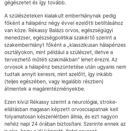
gégészetet és így tovább.
A szülészeteken kialakult emberhiánynak pedig
főként a hálapénz négy évvel ezelőtti betiltásához
van köze. Rékassy Balázs orvos, egészségügyi
menedzser, egészségpolitikai szakértő szerint a
szakemberhiányt főként a „klasszikusan hálapénzes
osztályokon, mint például a szülészet, illetve a
tervezhető műtéti szakmákban” lehet érezni. Az
orvosok a hálapénz beszüntetése után ugyanis nem
tudtak annyit keresni, mint azelőtt, így inkább
(teljes egészében, vagy legalább részben)
átmentek a magánintézményekbe.
Ezen kívül Rékassy szerint a neurológiai, stroke-
ellátásban magasan képzett orvoscsapatnak kell
folyamatosan készenlétben állnia, és ezt nagyon
nehéz napi 24 órában biztosítani. Szerinte ennek az