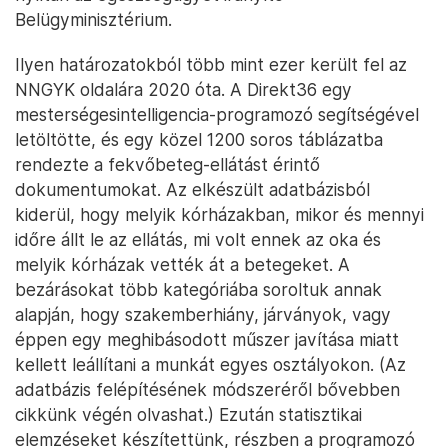
Belügyminisztérium.
Ilyen határozatokból több mint ezer került fel az
NNGYK oldalára 2020 óta. A Direkt36 egy
mesterségesintelligencia-programozó segítségével
letöltötte, és egy közel 1200 soros táblázatba
rendezte a fekvőbeteg-ellátást érintő
dokumentumokat. Az elkészült adatbázisból
kiderül, hogy melyik kórházakban, mikor és mennyi
időre állt le az ellátás, mi volt ennek az oka és
melyik kórházak vették át a betegeket. A
bezárásokat több kategóriába soroltuk annak
alapján, hogy szakemberhiány, járványok, vagy
éppen egy meghibásodott műszer javítása miatt
kellett leállítani a munkát egyes osztályokon. (Az
adatbázis felépítésének módszeréről bővebben
cikkünk végén olvashat.) Ezután statisztikai
elemzéseket készítettünk, részben a programozó