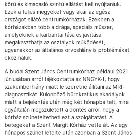
körű és kimagasló szintű ellátást kell nyújtaniuk.
Ezek a teljes megyéket vagy akár az egész
országot ellátó centrumkórházak. Ezekben a
kórházakban több a drága, speciális műszer,
amelyeknek a karbantartása és javítása
megakaszthatja az osztályok működését,
ugyanakkor az általános orvoshiány is problémákat
okoz náluk.
A budai Szent János Centrumkórház például 2021
júniusában arról tájékoztatta az NNGYK-t, hogy
szakemberhiány miatt le szeretné állítani az MRI-
diagnosztikát. Különböző bürokratikus akadályok
miatt a bejelentés után még két hónapba telt, mire
egyáltalán megszületett a döntés arról, hogy a
kórház szüneteltetheti ezt a szolgáltatást. A
betegeket a Szent Margit Kórház vette át. Az egy
hónapos szünet letelte után azonban a Szent János