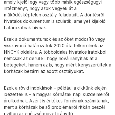
amely kijelöl egy vagy több másik egészségügyi
intézményt, hogy azok vegyék át a
működésképtelen osztály feladatait. A döntésről
hivatalos dokumentum is születik, amelyet kijelölő
határozatnak hívnak.
Ezek a dokumentumok és az őket módosító vagy
visszavonó határozatok 2020 óta felkerülnek az
NNGYK oldalára. A többoldalas hivatalos iratokból
nemcsak az derül ki, hogy hová irányítják át a
betegeket, hanem az is, hogy miért kényszerültek a
kórházak bezárni az adott osztályukat.
Ezek a rövid indoklások – például a cikkünk elején
idézettek is – a magyar kórházak napi küzdelmeiről
árulkodnak. Azért is értékes forrásnak számítanak,
mert a kórházak belső problémáiról ritkán beszél
nyíltan az egészségügyet irányító