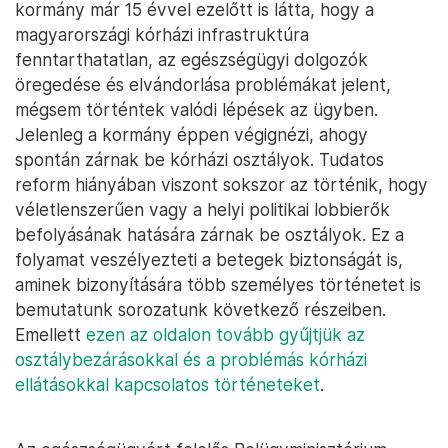
kormány már 15 évvel ezelőtt is látta, hogy a
magyarországi kórházi infrastruktúra
fenntarthatatlan, az egészségügyi dolgozók
öregedése és elvándorlása problémákat jelent,
mégsem történtek valódi lépések az ügyben.
Jelenleg a kormány éppen végignézi, ahogy
spontán zárnak be kórházi osztályok. Tudatos
reform hiányában viszont sokszor az történik, hogy
véletlenszerűen vagy a helyi politikai lobbierők
befolyásának hatására zárnak be osztályok. Ez a
folyamat veszélyezteti a betegek biztonságát is,
aminek bizonyítására több személyes történetet is
bemutatunk sorozatunk következő részeiben.
Emellett
ezen az oldalon tovább gyűjtjük az
osztálybezárásokkal és a problémás kórházi
ellátásokkal kapcsolatos történeteket
.