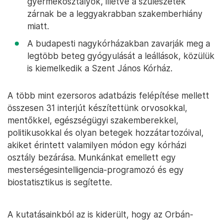
gyermekosztályok, illetve a szülészetek
zárnak be a leggyakrabban szakemberhiány
miatt.
A budapesti nagykórházakban zavarják meg a
legtöbb beteg gyógyulását a leállások, közülük
is kiemelkedik a Szent János Kórház.
A több mint ezersoros adatbázis felépítése mellett
összesen 31 interjút készítettünk orvosokkal,
mentőkkel, egészségügyi szakemberekkel,
politikusokkal és olyan betegek hozzátartozóival,
akiket érintett valamilyen módon egy kórházi
osztály bezárása. Munkánkat emellett egy
mesterségesintelligencia-programozó és egy
biostatisztikus is segítette.
A kutatásainkból az is kiderült, hogy az Orbán-