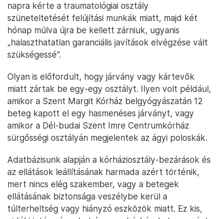
napra kérte a traumatológiai osztály
szüneteltetését felújítási munkák miatt, majd két
hónap múlva újra be kellett zárniuk, ugyanis
„halaszthatatlan garanciális javítások elvégzése vált
szükségessé”.
Olyan is előfordult, hogy járvány vagy kártevők
miatt zártak be egy-egy osztályt. Ilyen volt például,
amikor a Szent Margit Kórház belgyógyászatán 12
beteg kapott el egy hasmenéses járványt, vagy
amikor a Dél-budai Szent Imre Centrumkórház
sürgősségi osztályán megjelentek az ágyi poloskák.
Adatbázisunk alapján a kórháziosztály-bezárások és
az ellátások leállításának harmada azért történik,
mert nincs elég szakember, vagy a betegek
ellátásának biztonsága veszélybe kerül a
túlterheltség vagy hiányzó eszközök miatt. Ez kis,