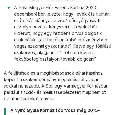
A Pest Megyei Flór Ferenc Kórház 2020
decemberében jelezte, hogy „évek óta humán
erőforrás hiánnyal küzdő” bőrgyógyászati
osztálya bezárni kényszerül. Levelükből
kiderült, hogy egy rezidens orvos dolgozik
csak náluk, „aki tartósan külső intézményben
végez szakmai gyakorlatot”, illetve egy főállású
szakorvos, aki „január 1-től nem kíván a
fekvőbeteg osztályon tovább dolgozni”.
A felújítások és a meghibásodások elhárításához
képest a szakemberhiány megoldása általában
sokkal nehezebb. A Somogy Vármegyei Kórházban
például a tüdő- és mellkassebészetet majdnem öt
év után tudták újranyitni.
A Nyírő Gyula Kórház főorvosa még 2015-