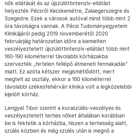
nők ellátását és az újszülöttintenzív-ellátást
helyezték Pécsről Kecskemétre, Zalaegerszegre és
Szegedre. Ezek a városok autóval mind több mint 2
óra távolságra vannak. A Pécsi Tudományegyetem
Klinikájáról pedig 2019 novemberétől 2020
februárjáig határozatlan időre a kiemelten
veszélyeztetett újszülöttintenzív-ellátást több mint
160-190 kilométerrel távolabbi kórházakba
szervezték „hirtelen fellépő átmeneti fennakadás”
miatt. Ez azóta kétszer megismétlődött, mert
megtelt az osztály, ekkor a 160 kilométerrel
távolabbi székesfehérvári klinika volt a legközelebbi
kijelölt kórház.
Lengyel Tibor szerint a koraszülés-veszélyes és
veszélyeztetett terhes nőket általában korábban
be is fektetik a kórházba, hiszen a terhesség alatt,
szülés közben és még szülés után is megnő a