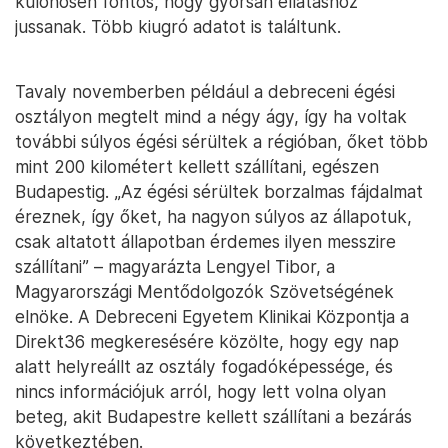
különösen fontos, hogy gyorsan ellátáshoz
jussanak. Több kiugró adatot is találtunk.
Tavaly novemberben például a debreceni égési
osztályon megtelt mind a négy ágy, így ha voltak
további súlyos égési sérültek a régióban, őket több
mint 200 kilométert kellett szállítani, egészen
Budapestig. „Az égési sérültek borzalmas fájdalmat
éreznek, így őket, ha nagyon súlyos az állapotuk,
csak altatott állapotban érdemes ilyen messzire
szállítani” – magyarázta Lengyel Tibor, a
Magyarországi Mentődolgozók Szövetségének
elnöke. A Debreceni Egyetem Klinikai Központja a
Direkt36 megkeresésére közölte, hogy egy nap
alatt helyreállt az osztály fogadóképessége, és
nincs információjuk arról, hogy lett volna olyan
beteg, akit Budapestre kellett szállítani a bezárás
következtében.