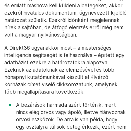
és emiatt máshova kell küldeni a betegeket, akkor
ezekről hivatalos dokumentum, úgynevezett kijelölő
határozat születik. Ezekről időnként megjelennek
hírek a sajtóban, de átfogó elemzés erről még nem
volt a magyar nyilvánosságban.
A Direkt36 ugyanakkor most – a mesterséges
intelligencia segítségét is felhasználva – épített egy
adatbázist ezekre a határozatokra alapozva.
Ezeknek az adatoknak az elemzésével és több
hónapnyi kutatómunkával készült el Kivérző
kórházak címet viselő cikksorozatunk, amelynek
főbb megállapításai a következők:
A bezárások harmada azért történik, mert
nincs elég orvos vagy ápoló, illetve hiányoznak
orvosi eszközök. De arra is van példa, hogy
egy osztályra túl sok beteg érkezik, ezért nem