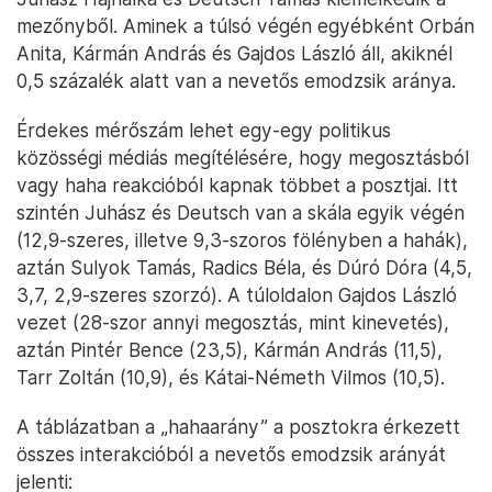
mezőnyből. Aminek a túlsó végén egyébként Orbán
Anita, Kármán András és Gajdos László áll, akiknél
0,5 százalék alatt van a nevetős emodzsik aránya.
Érdekes mérőszám lehet egy-egy politikus
közösségi médiás megítélésére, hogy megosztásból
vagy haha reakcióból kapnak többet a posztjai. Itt
szintén Juhász és Deutsch van a skála egyik végén
(12,9-szeres, illetve 9,3-szoros fölényben a hahák),
aztán Sulyok Tamás, Radics Béla, és Dúró Dóra (4,5,
3,7, 2,9-szeres szorzó). A túloldalon Gajdos László
vezet (28-szor annyi megosztás, mint kinevetés),
aztán Pintér Bence (23,5), Kármán András (11,5),
Tarr Zoltán (10,9), és Kátai-Németh Vilmos (10,5).
A táblázatban a „hahaarány” a posztokra érkezett
összes interakcióból a nevetős emodzsik arányát
jelenti: