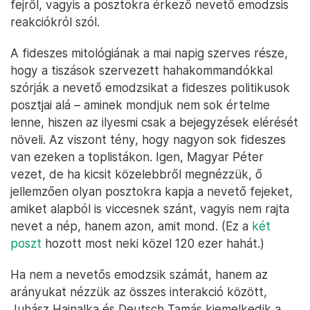
fejről, vagyis a posztokra érkező nevető emodzsis
reakciókról szól.
A fideszes mitológiának a mai napig szerves része,
hogy a tiszások szervezett hahakommandókkal
szórják a nevető emodzsikat a fideszes politikusok
posztjai alá – aminek mondjuk nem sok értelme
lenne, hiszen az ilyesmi csak a bejegyzések elérését
növeli. Az viszont tény, hogy nagyon sok fideszes
van ezeken a toplistákon. Igen, Magyar Péter
vezet, de ha kicsit közelebbről megnézzük, ő
jellemzően olyan posztokra kapja a nevető fejeket,
amiket alapból is viccesnek szánt, vagyis nem rajta
nevet a nép, hanem azon, amit mond. (Ez a
két
poszt
hozott most neki közel 120 ezer hahát.)
Ha nem a nevetős emodzsik számát, hanem az
arányukat nézzük az összes interakció között,
Juhász Hajnalka és Deutsch Tamás kiemelkedik a