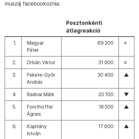
muszáj facebookoznia.
Posztonkénti
átlagreakció
1.
Magyar
69 200
≡
Péter
2.
Orbán Viktor
31 900
≡
3.
Fekete-Győr
30 400
▲
András
4.
Radnai Márk
20 100
▼
5.
Forsthoffer
18 500
▲
Ágnes
6.
Kapitány
17 600
▲
István