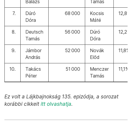
Balázs
Tamás
7.
Dúró
68 000
Kocsis
12,8%
Dóra
Máté
8.
Deutsch
56 000
Dúró
12,2%
Tamás
Dóra
9.
Jámbor
52 000
Novák
11,8%
András
Előd
10.
Takács
51 000
Menczer
11,1%
Péter
Tamás
Ez volt a Lájkbajnokság 135. epizódja, a sorozat
korábbi cikkeit
itt olvashatja
.