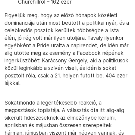
Churchillről – 162 ezer
Figyeljük meg, hogy az előző hónapok közéleti
dominanciája után most beütött a politikai nyár, és a
celebkedős posztok kerültek többségbe a lista
élén, jó rég volt már ilyen utoljára. Tavaly ilyenkor
egyébként a Pride uralta a napirendet, de idén már
alig ütötte meg az esemény a Facebook népének
ingerküszöbét: Karácsony Gergely, aki a politikusok
közül leginkább a szívén viseli, és idén is sokat
posztolt róla, csak a 21. helyen futott be, 404 ezer
lájkkal.
Sokatmondó a legértékesebb reakció, a
megosztások toplistája. A választás óta itt alig-alig
sikerült fideszeseknek az élmezőnybe kerülni,
áprilisban és májusban összesen szerepeltek
hárman, júniusban viszont már négyen vannak, és