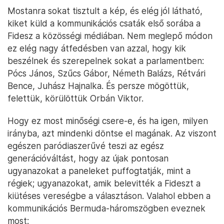
Mostanra sokat tisztult a kép, és elég jól látható,
kiket küld a kommunikációs csaták első sorába a
Fidesz a közösségi médiában. Nem meglepő módon
ez elég nagy átfedésben van azzal, hogy kik
beszélnek és szerepelnek sokat a parlamentben:
Pócs János, Szűcs Gábor, Németh Balázs, Rétvári
Bence, Juhász Hajnalka. És persze mögöttük,
felettük, körülöttük Orbán Viktor.
Hogy ez most minőségi csere-e, és ha igen, milyen
irányba, azt mindenki döntse el magának. Az viszont
egészen paródiaszerűvé teszi az egész
generációváltást, hogy az újak pontosan
ugyanazokat a paneleket puffogtatják, mint a
régiek; ugyanazokat, amik belevitték a Fideszt a
kiütéses vereségbe a választáson. Valahol ebben a
kommunikációs Bermuda-háromszögben eveznek
most: