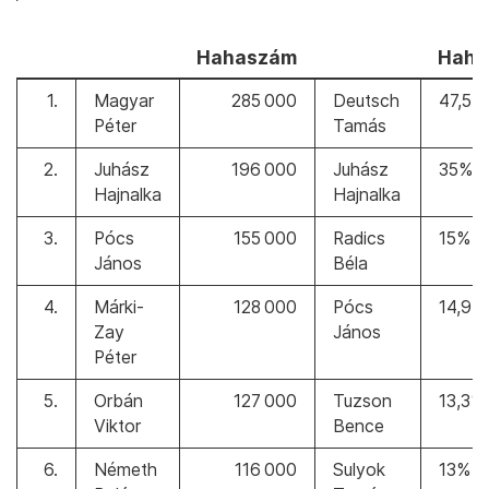
hahaszám
hah
1.
Magyar
285 000
Deutsch
47,5%
Péter
Tamás
2.
Juhász
196 000
Juhász
35%
Hajnalka
Hajnalka
3.
Pócs
155 000
Radics
15%
János
Béla
4.
Márki-
128 000
Pócs
14,9%
Zay
János
Péter
5.
Orbán
127 000
Tuzson
13,3%
Viktor
Bence
6.
Németh
116 000
Sulyok
13%