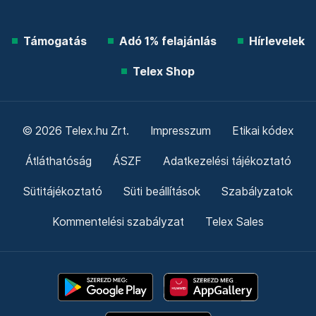
Támogatás
Adó 1% felajánlás
Hírlevelek
Telex Shop
© 2026 Telex.hu Zrt.
Impresszum
Etikai kódex
Átláthatóság
ÁSZF
Adatkezelési tájékoztató
Sütitájékoztató
Süti beállítások
Szabályzatok
Kommentelési szabályzat
Telex Sales