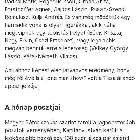
Radnai Márk, Hegedűs Zsolt, Orbán Anita,
Forsthoffer Ágnes, Gajdos László, Ruszin-Szendi
Romulusz, Kulja András. És van még mögöttük egy
harmadik vonal is olyan figurákkal, akik néha
megcsípnek egy toplistás helyet (Bódis Kriszta,
Nagy Ervin, Csézi Erzsébet), vagy legalábbis
megvan bennük erre a lehetőség (Velkey György
László, Kátai-Németh Vilmos).
Ami ahhoz képest elég látványos eredmény, hogy
még fél éve is a „one man show” volt a Tisza állandó
eposzi jelzője.
A hónap posztjai
Magyar Péter szokás szerint tarolt a legnépszerűbb
posztok versenyében, Kapitány István került a
legközelebb hozzá egy 138 ezer lájkos parlamenti