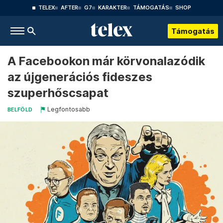
TELEX
AFTER
G7
KARAKTER
TÁMOGATÁS
SHOP
Támogatás
A Facebookon már körvonalazódik
az újgenerációs fideszes
szuperhőscsapat
Legfontosabb
BELFÖLD