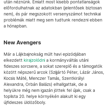
után néznünk. Emiatt most kisebb pontatlanságok
előfordulhatnak az adatokban (jelentősek biztosan
nem), és pár megszokott versenyszámot technikai
problémák miatt meg sem tudtunk rendezni ebben
a hónapban.
New Avengers
Már a Lájkbajnokság múlt havi epizódjában
elkezdett
kirajzolódni
a kormányváltás utáni
fideszes sorcsere, a sokat szereplő és a támogatók
között népszerű arcok (Szijjártó Péter, Lázár János,
Kocsis Máté, Menczer Tamás, Szentkirályi
Alexandra, Orbán Balázs) elhallgattak, de a
helyükre még nem igazán jöttek fel újak, csak a
toplista 20. helye környékén alakult ki egy
újfideszes üldözőboly.