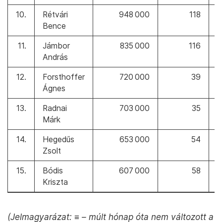
10.
Rétvári
948 000
118
Bence
11.
Jámbor
835 000
116
András
12.
Forsthoffer
720 000
39
Ágnes
13.
Radnai
703 000
35
Márk
14.
Hegedűs
653 000
54
Zsolt
15.
Bódis
607 000
58
Kriszta
(Jelmagyarázat:
≡
– múlt hónap óta nem változott a