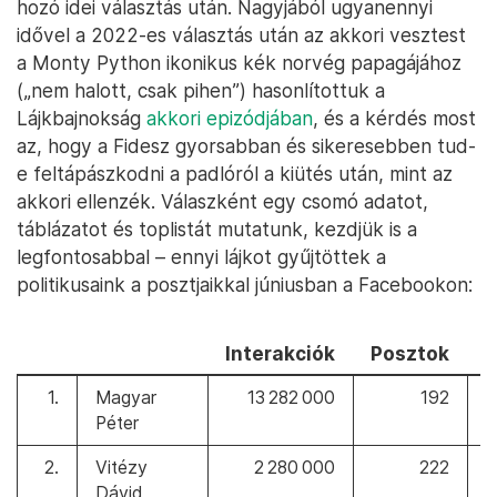
hozó idei választás után. Nagyjából ugyanennyi
idővel a 2022-es választás után az akkori vesztest
a Monty Python ikonikus kék norvég papagájához
(„nem halott, csak pihen”) hasonlítottuk a
Lájkbajnokság
akkori epizódjában
, és a kérdés most
az, hogy a Fidesz gyorsabban és sikeresebben tud-
e feltápászkodni a padlóról a kiütés után, mint az
akkori ellenzék. Válaszként egy csomó adatot,
táblázatot és toplistát mutatunk, kezdjük is a
legfontosabbal – ennyi lájkot gyűjtöttek a
politikusaink a posztjaikkal júniusban a Facebookon:
Interakciók
Posztok
1.
Magyar
13 282 000
192
≡
Péter
2.
Vitézy
2 280 000
222
≡
Dávid