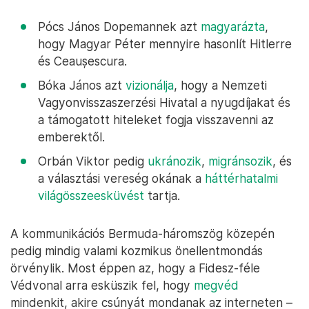
Pócs János Dopemannek azt
magyarázta
,
hogy Magyar Péter mennyire hasonlít Hitlerre
és Ceaușescura.
Bóka János azt
vizionálja
, hogy a Nemzeti
Vagyonvisszaszerzési Hivatal a nyugdíjakat és
a támogatott hiteleket fogja visszavenni az
emberektől.
Orbán Viktor pedig
ukránozik
,
migránsozik
, és
a választási vereség okának a
háttérhatalmi
világösszeesküvést
tartja.
A kommunikációs Bermuda-háromszög közepén
pedig mindig valami kozmikus önellentmondás
örvénylik. Most éppen az, hogy a Fidesz-féle
Védvonal arra esküszik fel, hogy
megvéd
mindenkit, akire csúnyát mondanak az interneten –