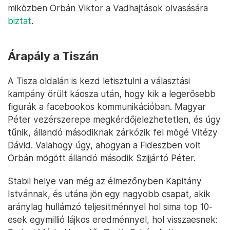
miközben Orbán Viktor a Vadhajtások olvasására
biztat
.
Árapály a Tiszán
A Tisza oldalán is kezd letisztulni a választási
kampány őrült káosza után, hogy kik a legerősebb
figurák a facebookos kommunikációban. Magyar
Péter vezérszerepe megkérdőjelezhetetlen, és úgy
tűnik, állandó másodiknak zárkózik fel mögé Vitézy
Dávid. Valahogy úgy, ahogyan a Fideszben volt
Orbán mögött állandó második Szijjártó Péter.
Stabil helye van még az élmezőnyben Kapitány
Istvánnak, és utána jön egy nagyobb csapat, akik
aránylag hullámzó teljesítménnyel hol sima top 10-
esek egymillió lájkos eredménnyel, hol visszaesnek: