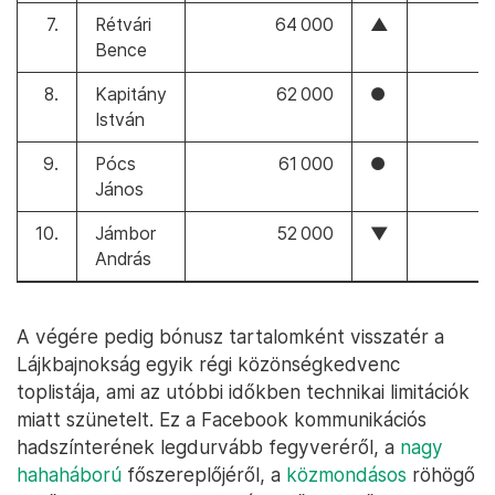
7.
Rétvári
64 000
▲
Bence
8.
Kapitány
62 000
●
István
9.
Pócs
61 000
●
János
10.
Jámbor
52 000
▼
András
A végére pedig bónusz tartalomként visszatér a
Lájkbajnokság egyik régi közönségkedvenc
toplistája, ami az utóbbi időkben technikai limitációk
miatt szünetelt. Ez a Facebook kommunikációs
hadszínterének legdurvább fegyveréről, a
nagy
hahaháború
főszereplőjéről, a
közmondásos
röhögő