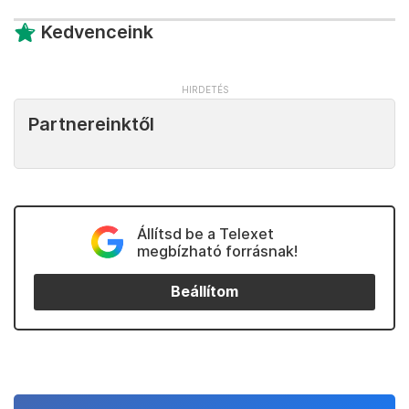
Kedvenceink
Partnereinktől
Állítsd be a Telexet
megbízható forrásnak!
Beállítom