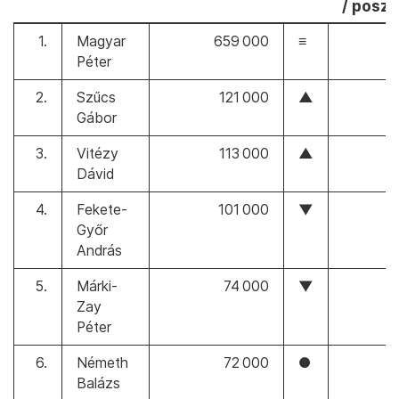
/ poszt
1.
Magyar
659 000
≡
Péter
2.
Szűcs
121 000
▲
Gábor
3.
Vitézy
113 000
▲
Dávid
4.
Fekete-
101 000
▼
Győr
András
5.
Márki-
74 000
▼
Zay
Péter
6.
Németh
72 000
●
Balázs