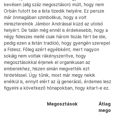
kevésen (alig száz megosztáson) múlt, hogy nem
Orbán futott be a lista tizedik helyére. Ez persze
már önmagában szimbolikus, hogy a volt
miniszterelnök Jámbor Andrással küzd az utolsó
helyért. De talán még ennél is érdekesebb, hogy a
négy fideszes mellé csak három tiszás fért be ide,
pedig ezen a listán tradíció, hogy gyengén szerepel
a Fidesz. Főleg azért egyébként, mert nagyon
sokáig nem voltak rákényszerítve, hogy
megosztásokkal érjenek el organikusan az
emberekhez, hiszen simán megvették ezt
hirdetéssel. Úgy tűnik, most már megy nekik
enélkül is, ennyit elért az új generáció, érdemes lesz
figyelni a következő hónapokban, hogy kitart-e ez.
megosztások
átlag
megos