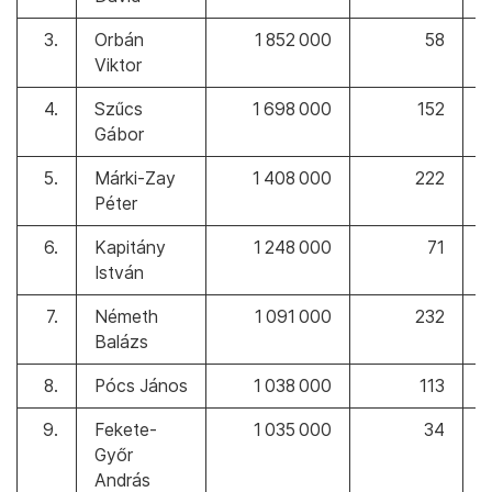
3.
Orbán
1 852 000
58
Viktor
4.
Szűcs
1 698 000
152
Gábor
5.
Márki-Zay
1 408 000
222
Péter
6.
Kapitány
1 248 000
71
István
7.
Németh
1 091 000
232
Balázs
8.
Pócs János
1 038 000
113
9.
Fekete-
1 035 000
34
Győr
András