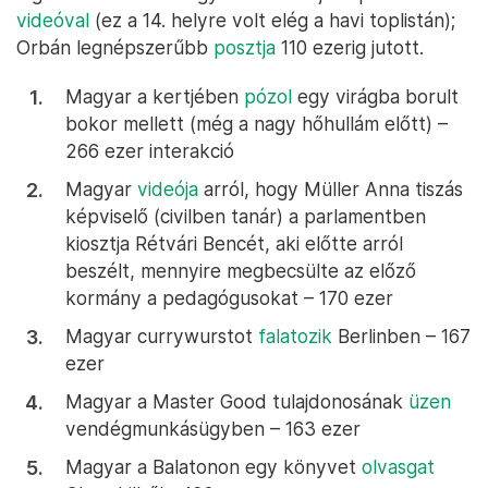
videóval
(ez a 14. helyre volt elég a havi toplistán);
Orbán legnépszerűbb
posztja
110 ezerig jutott.
Magyar a kertjében
pózol
egy virágba borult
bokor mellett (még a nagy hőhullám előtt) –
266 ezer interakció
Magyar
videója
arról, hogy Müller Anna tiszás
képviselő (civilben tanár) a parlamentben
kiosztja Rétvári Bencét, aki előtte arról
beszélt, mennyire megbecsülte az előző
kormány a pedagógusokat – 170 ezer
Magyar currywurstot
falatozik
Berlinben – 167
ezer
Magyar a Master Good tulajdonosának
üzen
vendégmunkásügyben – 163 ezer
Magyar a Balatonon egy könyvet
olvasgat