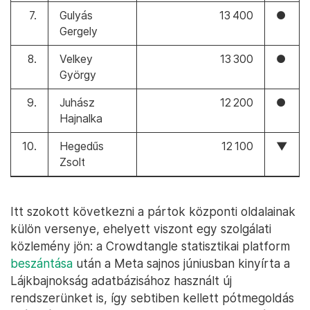
7.
Gulyás
13 400
●
Gergely
8.
Velkey
13 300
●
György
9.
Juhász
12 200
●
Hajnalka
10.
Hegedűs
12 100
▼
Zsolt
Itt szokott következni a pártok központi oldalainak
külön versenye, ehelyett viszont egy szolgálati
közlemény jön: a Crowdtangle statisztikai platform
beszántása
után a Meta sajnos júniusban kinyírta a
Lájkbajnokság adatbázisához használt új
rendszerünket is, így sebtiben kellett pótmegoldás