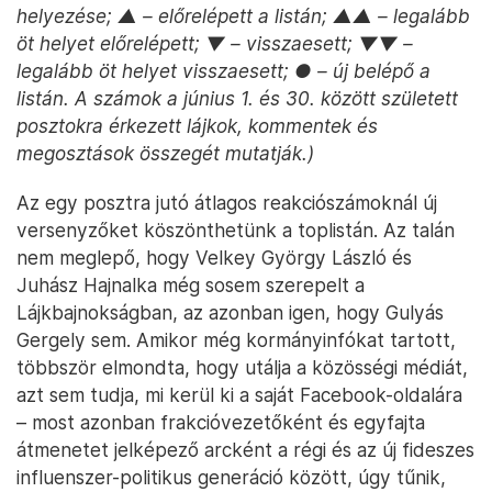
helyezése;
▲
– előrelépett a listán;
▲▲
– legalább
öt helyet előrelépett;
▼
– visszaesett;
▼▼
–
legalább öt helyet visszaesett;
●
– új belépő a
listán. A számok a június 1. és 30. között született
posztokra érkezett lájkok, kommentek és
megosztások összegét mutatják.)
Az egy posztra jutó átlagos reakciószámoknál új
versenyzőket köszönthetünk a toplistán. Az talán
nem meglepő, hogy Velkey György László és
Juhász Hajnalka még sosem szerepelt a
Lájkbajnokságban, az azonban igen, hogy Gulyás
Gergely sem. Amikor még kormányinfókat tartott,
többször elmondta, hogy utálja a közösségi médiát,
azt sem tudja, mi kerül ki a saját Facebook-oldalára
– most azonban frakcióvezetőként és egyfajta
átmenetet jelképező arcként a régi és az új fideszes
influenszer-politikus generáció között, úgy tűnik,