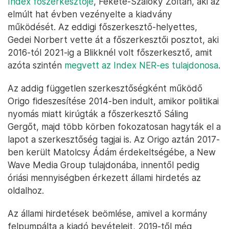
Index főszerkesztője
, Fekete-Szalóky Zoltán, aki az
elmúlt hat évben vezényelte a kiadvány
működését. Az eddigi főszerkesztő-helyettes,
Gedei Norbert vette át a főszerkesztői posztot, aki
2016-tól 2021-ig a Blikknél volt főszerkesztő, amit
azóta szintén
megvett az Index NER-es tulajdonosa
.
Az addig független szerkesztőségként működő
Origo fideszesítése 2014-ben indult, amikor politikai
nyomás miatt kirúgták a főszerkesztő Sáling
Gergőt, majd több körben fokozatosan hagyták el a
lapot a szerkesztőség tagjai is. Az Origo aztán 2017-
ben került Matolcsy Ádám érdekeltségébe, a New
Wave Media Group tulajdonába, innentől pedig
óriási mennyiségben érkezett állami hirdetés az
oldalhoz.
Az állami hirdetések beömlése, amivel a kormány
felpumpálta a kiadó bevételeit, 2019-től még