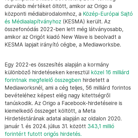
durvább mértéket öltött, amikor az Origo a
központi médiabirodalomhoz, a
Közép-Európai Sajtó
és Médiaalapítványhoz
(KESMA) került. Az
összefonódás 2022-ben lett még látványosabb,
amikor az Origót kiadó New Wave is beolvadt a
KESMA lapjait irányító cégbe, a Mediaworksbe.
Egy 2022-es összesítés alapján a kormány
különböző hirdetéseken keresztül
közel 16 milliárd
forintnak megfelelő összegben
hirdetett a
Mediaworksnél, ami a cég teljes, 56 milliárd forintos
bevételéhez képest elég nagy kitettségről
tanúskodik. Az Origo a Facebook-hirdetéseire is
kiemelkedő összeget költött, a Meta
Hirdetéstárának adatai alapján az oldalon 2020.
január 1. és 2024. július 31. között
343,1 millió
forintért futott origós hirdetés.