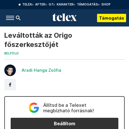
TELEX
AFTER
G7
KARAKTER
TÁMOGATÁS
SHOP
Támogatás
Leváltották az Origo
főszerkesztőjét
BELFÖLD
Aradi Hanga Zsófia
Állítsd be a Telexet
megbízható forrásnak!
Beállítom