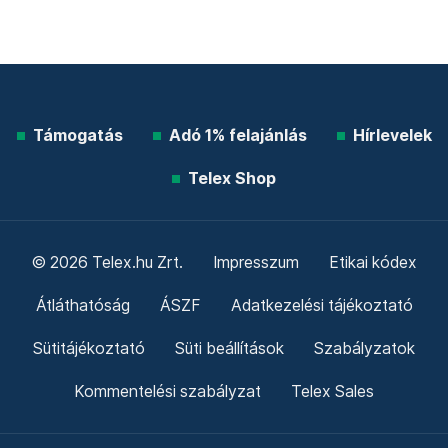
Támogatás
Adó 1% felajánlás
Hírlevelek
Telex Shop
© 2026 Telex.hu Zrt.
Impresszum
Etikai kódex
Átláthatóság
ÁSZF
Adatkezelési tájékoztató
Sütitájékoztató
Süti beállítások
Szabályzatok
Kommentelési szabályzat
Telex Sales