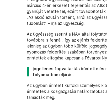
március 4-én érkezett feljelentés az Alk
gyanúját vetette fel, ezért továbbították
„Az akció ezután történt, arról az ügyész
tudomást” – írja az ügyészség.
Az ügyészség szerint a NAV által folyta
továbbra is fennáll, így az eljárás felderí
jelenleg az ügyben több külföldi jogsegély
nyomozás felderítési szakában törvényessé
érintettek elfogása kapcsán a Fővárosi
jogellenes fogva tartás bűntette é
folyamatban eljárás.
Az ügyben érintett külföldi személyek kito
érintettek a közigazgatási határozatokat a 
támadták meg.