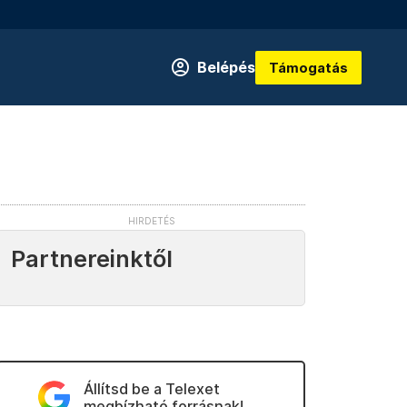
Belépés
Támogatás
Partnereinktől
Állítsd be a Telexet
megbízható forrásnak!