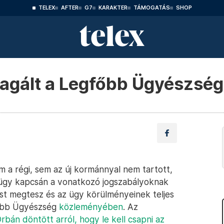
TELEX
AFTER
G7
KARAKTER
TÁMOGATÁS
SHOP
eagált a Legfőbb Ügyészség
 a régi, sem az új kormánnyal nem tartott,
z ügy kapcsán a vonatkozó jogszabályoknak
t megtesz és az ügy körülményeinek teljes
gfőbb Ügyészség
közleményében
. Az
rbán döntött arról, hogy le kell csapni az