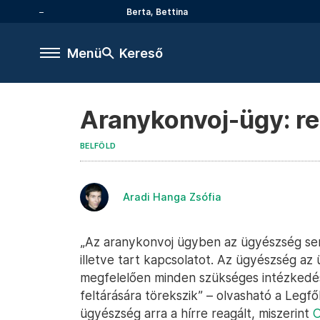
Berta, Bettina
Menü
Kereső
Aranykonvoj-ügy: r
BELFÖLD
Aradi Hanga Zsófia
„Az aranykonvoj ügyben az ügyészség sem
illetve tart kapcsolatot. Az ügyészség a
megfelelően minden szükséges intézkedés
feltárására törekszik” – olvasható a Le
ügyészség arra a hírre reagált, miszerint
O