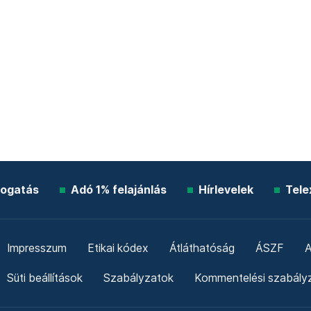
ogatás
Adó 1% felajánlás
Hírlevelek
Tele
Impresszum
Etikai kódex
Átláthatóság
ÁSZF
A
Süti beállítások
Szabályzatok
Kommentelési szabály