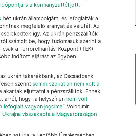
időpontja is a kormányzattól jött.
k
hét ukrán állampolgárt, és lefoglalták a
forintnak megfelelő aranyat és valutát. Az
cselekedtek így. Az ukrán pénzszállítók
ról számolt be, hogy tudomásuk szerint a
 csak a Terrorelhárítási Központ (TEK)
bb indított eljárást az ügyben.
 az ukrán takarékbank, az Oscsadbank
feisen szerint
semmi szokatlan nem volt a
a akartak eljuttatni a pénzszállítók. Ennek
tt arról, hogy „a helyszínen
nem volt
n lefoglalt vagyon jogcíme
”. Volodimir
y
Ukrajna visszakapta a Magyarországon
ben azt írja, a Legfőbb Ügyészséghez