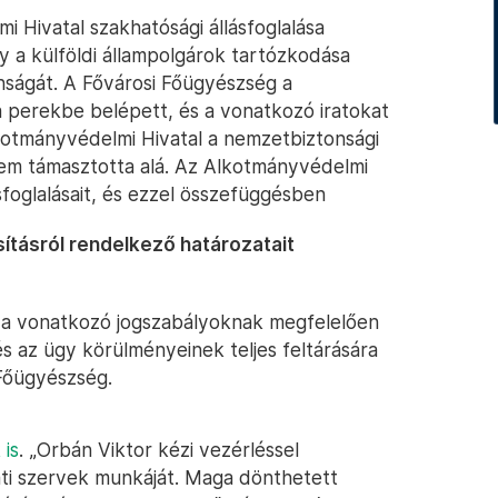
i Hivatal szakhatósági állásfoglalása
gy a külföldi állampolgárok tartózkodása
ságát. A Fővárosi Főügyészség a
 perekbe belépett, és a vonatkozó iratokat
kotmányvédelmi Hivatal a nemzetbiztonsági
nem támasztotta alá. Az Alkotmányvédelmi
foglalásait, és ezzel összefüggésben
ításról rendelkező határozatait
a vonatkozó jogszabályoknak megfelelően
 az ügy körülményeinek teljes feltárására
 Főügyészség.
 is
. „Orbán Viktor kézi vezérléssel
lati szervek munkáját. Maga dönthetett