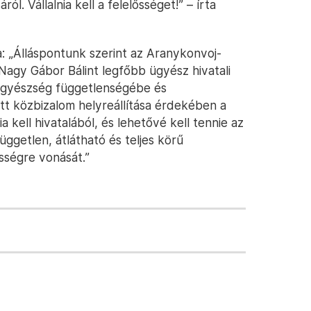
ól. Vállalnia kell a felelősséget!” – írta
a: „Álláspontunk szerint az Aranykonvoj-
Nagy Gábor Bálint legfőbb ügyész hivatali
 Ügyészség függetlenségébe és
tt közbizalom helyreállítása érdekében a
kell hivatalából, és lehetővé kell tennie az
ggetlen, átlátható és teljes körű
ősségre vonását.”