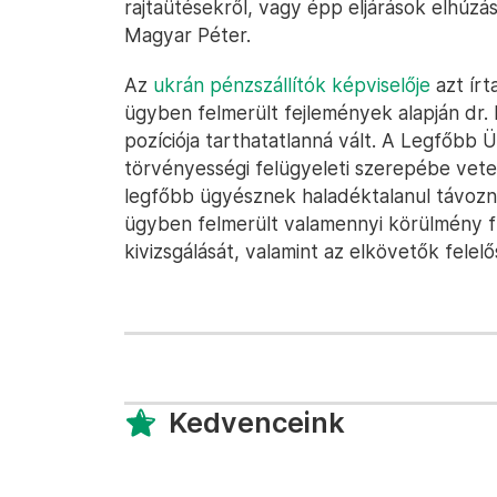
rajtaütésekről, vagy épp eljárások elhúzásár
Magyar Péter.
Az
ukrán pénzszállítók képviselője
azt írt
ügyben felmerült fejlemények alapján dr. 
pozíciója tarthatatlanná vált. A Legfőbb
törvényességi felügyeleti szerepébe vete
legfőbb ügyésznek haladéktalanul távoznia 
ügyben felmerült valamennyi körülmény fü
kivizsgálását, valamint az elkövetők felel
Kedvenceink