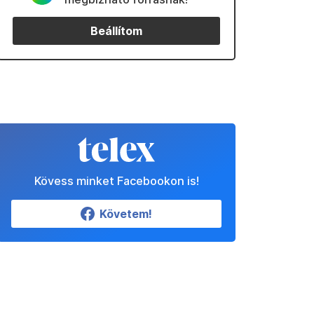
Beállítom
Kövess minket Facebookon is!
Követem!