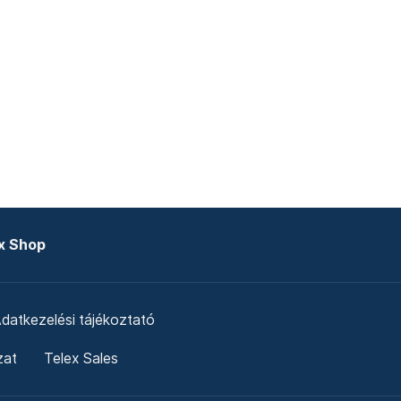
x Shop
datkezelési tájékoztató
zat
Telex Sales