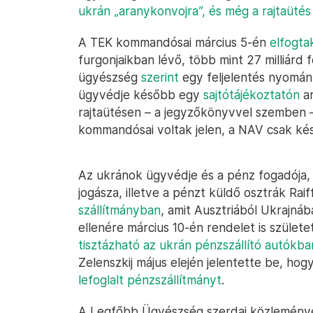
ukrán „aranykonvojra”, és még a rajtaütés 
A TEK kommandósai március 5-én
elfogta
furgonjaikban lévő, több mint 27 milliárd 
ügyészség
szerint
egy feljelentés nyomán 
ügyvédje később egy
sajtótájékoztatón
ar
rajtaütésen – a jegyzőkönyvvel szemben –
kommandósai voltak jelen, a NAV csak késő
Az ukránok ügyvédje és a pénz fogadója,
jogásza, illetve a pénzt küldő osztrák Raif
szállítmányban
, amit Ausztriából Ukrajnáb
ellenére március 10-én rendelet is születe
tisztázható az ukrán pénzszállító autókba
Zelenszkij május elején jelentette be, hog
lefoglalt pénzszállítmányt
.
A Legfőbb Ügyészség szerdai közleményé