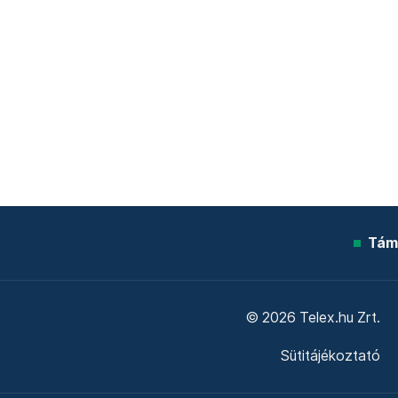
Tám
© 2026 Telex.hu Zrt.
Sütitájékoztató