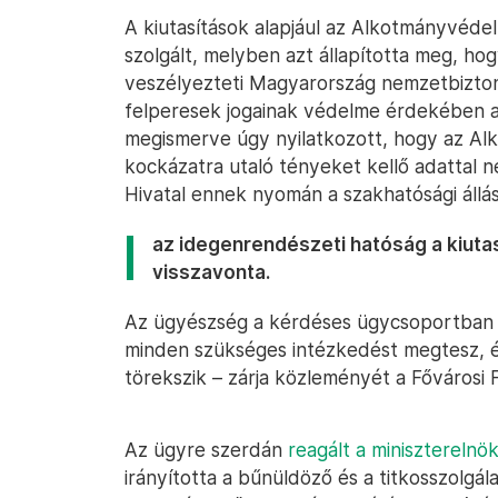
A kiutasítások alapjául az Alkotmányvédelm
szolgált, melyben azt állapította meg, ho
veszélyezteti Magyarország nemzetbizton
felperesek jogainak védelme érdekében a
megismerve úgy nyilatkozott, hogy az Al
kockázatra utaló tényeket kellő adattal 
Hivatal ennek nyomán a szakhatósági állás
az idegenrendészeti hatóság a kiutas
visszavonta.
Az ügyészség a kérdéses ügycsoportban 
minden szükséges intézkedést megtesz, és
törekszik – zárja közleményét a Fővárosi
Az ügyre szerdán
reagált a miniszterelnök
irányította a bűnüldöző és a titkosszolgá