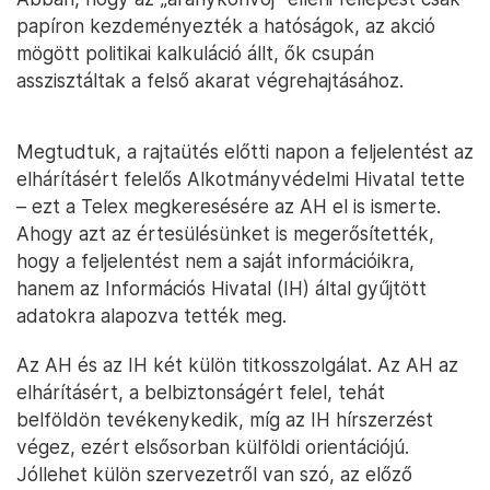
papíron kezdeményezték a hatóságok, az akció
mögött politikai kalkuláció állt, ők csupán
asszisztáltak a felső akarat végrehajtásához.
Megtudtuk, a rajtaütés előtti napon a feljelentést az
elhárításért felelős Alkotmányvédelmi Hivatal tette
– ezt a Telex megkeresésére az AH el is ismerte.
Ahogy azt az értesülésünket is megerősítették,
hogy a feljelentést nem a saját információikra,
hanem az Információs Hivatal (IH) által gyűjtött
adatokra alapozva tették meg.
Az AH és az IH két külön titkosszolgálat. Az AH az
elhárításért, a belbiztonságért felel, tehát
belföldön tevékenykedik, míg az IH hírszerzést
végez, ezért elsősorban külföldi orientációjú.
Jóllehet külön szervezetről van szó, az előző