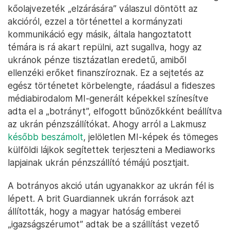
kőolajvezeték „elzárására” válaszul döntött az
akcióról, ezzel a történettel a kormányzati
kommunikáció egy másik, általa hangoztatott
témára is rá akart repülni, azt sugallva, hogy az
ukránok pénze tisztázatlan eredetű, amiből
ellenzéki erőket finanszíroznak. Ez a sejtetés az
egész történetet körbelengte, ráadásul a fideszes
médiabirodalom MI-generált képekkel színesítve
adta el a „botrányt”, elfogott bűnözőkként beállítva
az ukrán pénzszállítókat. Ahogy arról a Lakmusz
később beszámolt
, jelöletlen MI-képek és tömeges
külföldi lájkok segítettek terjeszteni a Mediaworks
lapjainak ukrán pénzszállító témájú posztjait.
A botrányos akció után ugyanakkor az ukrán fél is
lépett. A brit Guardiannek ukrán források azt
állították, hogy a magyar hatóság emberei
„igazságszérumot” adtak be a szállítást vezető