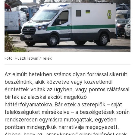
Fotó: Huszti István / Telex
Az elmúlt hetekben számos olyan forrással sikerült
beszélnünk, akik közvetve vagy közvetlenül
érintettek voltak az ügyben, vagy pontos rálátással
bírtak az alacskai akciót megelőző
háttérfolyamatokra. Bár ezek a szereplők – saját
felelősségüket mérsékelve – a beszélgetések során
rendszeresen egymásra mutogattak, egyetlen
pontban mindegyikük narratívája megegyezett.
Abban, hogy az „aranykonvoj” elleni fellépést csak