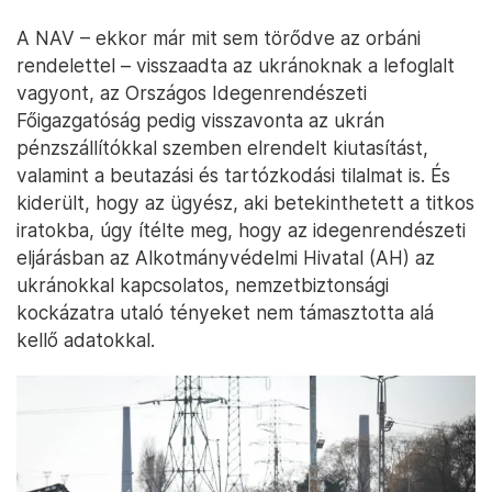
A NAV – ekkor már mit sem törődve az orbáni
rendelettel – visszaadta az ukránoknak a lefoglalt
vagyont, az Országos Idegenrendészeti
Főigazgatóság pedig visszavonta az ukrán
pénzszállítókkal szemben elrendelt kiutasítást,
valamint a beutazási és tartózkodási tilalmat is. És
kiderült, hogy az ügyész, aki betekinthetett a titkos
iratokba, úgy ítélte meg, hogy az idegenrendészeti
eljárásban az Alkotmányvédelmi Hivatal (AH) az
ukránokkal kapcsolatos, nemzetbiztonsági
kockázatra utaló tényeket nem támasztotta alá
kellő adatokkal.