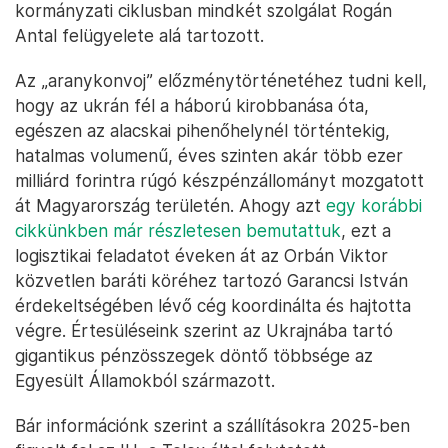
kormányzati ciklusban mindkét szolgálat Rogán
Antal felügyelete alá tartozott.
Az „aranykonvoj” előzménytörténetéhez tudni kell,
hogy az ukrán fél a háború kirobbanása óta,
egészen az alacskai pihenőhelynél történtekig,
hatalmas volumenű, éves szinten akár több ezer
milliárd forintra rúgó készpénzállományt mozgatott
át Magyarország területén. Ahogy azt
egy korábbi
cikkünkben már részletesen bemutattuk
, ezt a
logisztikai feladatot éveken át az Orbán Viktor
közvetlen baráti köréhez tartozó Garancsi István
érdekeltségében lévő cég koordinálta és hajtotta
végre. Értesüléseink szerint az Ukrajnába tartó
gigantikus pénzösszegek döntő többsége az
Egyesült Államokból származott.
Bár információnk szerint a szállításokra 2025-ben