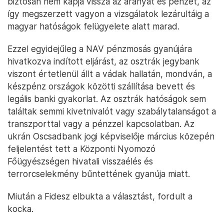
biztosan nem kapja vissza az aranyát és pénzét, az
így megszerzett vagyon a vizsgálatok lezárultáig a
magyar hatóságok felügyelete alatt marad.
Ezzel egyidejűleg a NAV pénzmosás gyanújára
hivatkozva indított eljárást, az osztrák jegybank
viszont értetlenül állt a vádak hallatán, mondván, a
készpénz országok közötti szállítása bevett és
legális banki gyakorlat. Az osztrák hatóságok sem
találtak semmi kivetnivalót vagy szabálytalanságot a
transzporttal vagy a pénzzel kapcsolatban. Az
ukrán Oscsadbank jogi képviselője március közepén
feljelentést tett a Központi Nyomozó
Főügyészségen hivatali visszaélés és
terrorcselekmény bűntettének gyanúja miatt.
Miután a Fidesz elbukta a választást, fordult a
kocka.