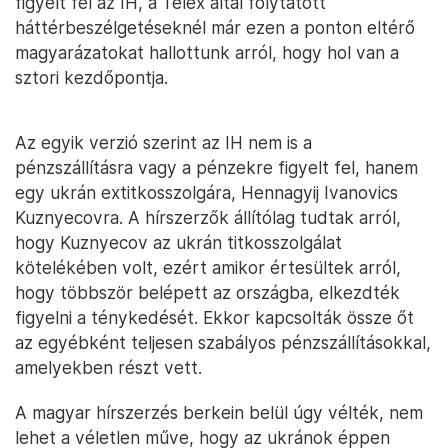
figyelt fel az IH, a Telex által folytatott
háttérbeszélgetéseknél már ezen a ponton eltérő
magyarázatokat hallottunk arról, hogy hol van a
sztori kezdőpontja.
Az egyik verzió szerint az IH nem is a
pénzszállításra vagy a pénzekre figyelt fel, hanem
egy ukrán extitkosszolgára, Hennagyij Ivanovics
Kuznyecovra. A hírszerzők állítólag tudtak arról,
hogy Kuznyecov az ukrán titkosszolgálat
kötelékében volt, ezért amikor értesültek arról,
hogy többször belépett az országba, elkezdték
figyelni a ténykedését. Ekkor kapcsolták össze őt
az egyébként teljesen szabályos pénzszállításokkal,
amelyekben részt vett.
A magyar hírszerzés berkein belül úgy vélték, nem
lehet a véletlen műve, hogy az ukránok éppen