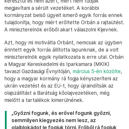
keresztül és nem azért, mert nem tudják
megjavítani a sérült vezetéket. A korábbi
kormányzat belső ügyeit ismerő egyik forrás ennek
tulajdonítja, hogy miért erőltette Orbán a rajtaütést.
A miniszterelnök erőből akart válaszolni Kijevnek.
Azt, hogy mi motiválta Orbánt, nemcsak az ügyben
érintett egyik forrás állította lapunknak, de a volt
miniszterelnök egyik nyilatkozata is erre utal. Orbán
a Magyar Kereskedelmi és Iparkamara (MKIK)
tavaszi Gazdasági Évnyitóján,
március 5-én közölte
,
hogy a magyar kormány rá fogja kényszeríteni az
ukrán vezetést és az EU-t, hogy újraindítsák az
olajszállítást a Barátság kőolajvezetéken, még
mielőtt a tartalékok kimerülnének.
„Győzni fogunk, és erővel fogunk győzni,
semmilyen kiegyezés nem lesz, az
olajblokádot le fogjuk törni. Erőből rá fogjuk