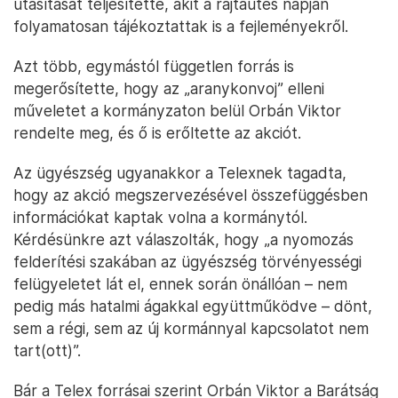
utasítását teljesítette, akit a rajtaütés napján
folyamatosan tájékoztattak is a fejleményekről.
Azt több, egymástól független forrás is
megerősítette, hogy az „aranykonvoj” elleni
műveletet a kormányzaton belül Orbán Viktor
rendelte meg, és ő is erőltette az akciót.
Az ügyészség ugyanakkor a Telexnek tagadta,
hogy az akció megszervezésével összefüggésben
információkat kaptak volna a kormánytól.
Kérdésünkre azt válaszolták, hogy „a nyomozás
felderítési szakában az ügyészség törvényességi
felügyeletet lát el, ennek során önállóan – nem
pedig más hatalmi ágakkal együttműködve – dönt,
sem a régi, sem az új kormánnyal kapcsolatot nem
tart(ott)”.
Bár a Telex forrásai szerint Orbán Viktor a Barátság