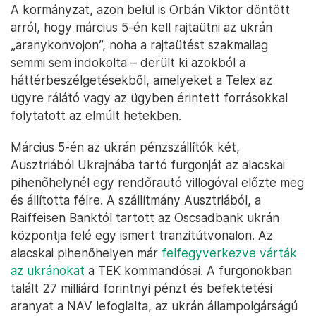
A kormányzat, azon belül is Orbán Viktor döntött
arról, hogy március 5-én kell rajtaütni az ukrán
„aranykonvojon”, noha a rajtaütést szakmailag
semmi sem indokolta – derült ki azokból a
háttérbeszélgetésekből, amelyeket a Telex az
ügyre rálátó vagy az ügyben érintett forrásokkal
folytatott az elmúlt hetekben.
Március 5-én az ukrán pénzszállítók két,
Ausztriából Ukrajnába tartó furgonját az alacskai
pihenőhelynél egy rendőrautó villogóval előzte meg
és állította félre. A szállítmány Ausztriából, a
Raiffeisen Banktól tartott az Oscsadbank ukrán
központja felé egy ismert tranzitútvonalon. Az
alacskai pihenőhelyen már
felfegyverkezve várták
az ukránokat
a TEK kommandósai. A furgonokban
talált 27 milliárd forintnyi pénzt és befektetési
aranyat a NAV lefoglalta, az ukrán állampolgárságú