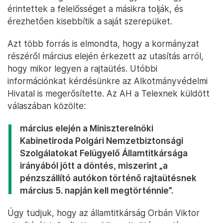
érintettek a felelősséget a másikra tolják, és
érezhetően kisebbítik a saját szerepüket.
Azt több forrás is elmondta, hogy a kormányzat
részéről március elején érkezett az utasítás arról,
hogy mikor legyen a rajtaütés. Utóbbi
információnkat kérdésünkre az Alkotmányvédelmi
Hivatal is megerősítette. Az AH a Telexnek küldött
válaszában közölte:
március elején a Miniszterelnöki
Kabinetiroda Polgári Nemzetbiztonsági
Szolgálatokat Felügyelő Államtitkársága
irányából jött a döntés, miszerint „a
pénzszállító autókon történő rajtaütésnek
március 5. napján kell megtörténnie”.
Úgy tudjuk, hogy az államtitkárság Orbán Viktor