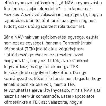
eljáró nyomozó hatóságként. „A NAV a nyomozást a
feljelentés alapján elrendelte” – írta lapunknak
Fazekas. A szóvivő válaszában megjegyezte, hogy a
rajtaütés ezután történt, arról az ügyészség nem
tudott, csak utólag szerzett róla tudomást.
Bár a NAV-nak van saját bevetési egysége, ezúttal
nem ezt az egységet, hanem a Terrorelhárítási
Központot (TEK) jelölték ki a végrehajtásra.
Háttérbeszélgetéseken ezt részben azzal
magyarázták, hogy azt hitték, az ukránoknál
fegyver lesz, és úgy ítélték meg, a TEK
felkészültebb egy ilyen helyzetben. De egy
kormányzathoz közel álló forrás nem tagadta, hogy
ennek is politikai oka volt, mert a TEK
felvonultatása eleve látványosabb, mint a NAV által
használt Merkúr kommandóé. Ezzel kapcsolatos
kérdésünkre a TEK azt válaszolta, hogy a