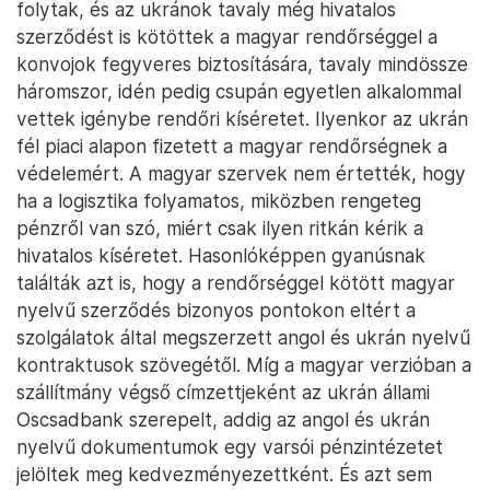
folytak, és az ukránok tavaly még hivatalos
szerződést is kötöttek a magyar rendőrséggel a
konvojok fegyveres biztosítására, tavaly mindössze
háromszor, idén pedig csupán egyetlen alkalommal
vettek igénybe rendőri kíséretet. Ilyenkor az ukrán
fél piaci alapon fizetett a magyar rendőrségnek a
védelemért. A magyar szervek nem értették, hogy
ha a logisztika folyamatos, miközben rengeteg
pénzről van szó, miért csak ilyen ritkán kérik a
hivatalos kíséretet. Hasonlóképpen gyanúsnak
találták azt is, hogy a rendőrséggel kötött magyar
nyelvű szerződés bizonyos pontokon eltért a
szolgálatok által megszerzett angol és ukrán nyelvű
kontraktusok szövegétől. Míg a magyar verzióban a
szállítmány végső címzettjeként az ukrán állami
Oscsadbank szerepelt, addig az angol és ukrán
nyelvű dokumentumok egy varsói pénzintézetet
jelöltek meg kedvezményezettként. És azt sem