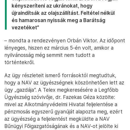
kényszeríteni az ukránokat, hogy
újraindítsák az olajszállítást. Feltétel nélkül
és hamarosan nyissák meg a Barátság
vezetéket”
– mondta a rendezvényen Orbán Viktor. Az időpont
lényeges, hiszen ez március 5-én volt, amikor a
nyilvánosság még semmit nem tudott a
történtekről.
Az ügy részleteit ismerő forrásoktól megtudtuk,
hogy a NAV az ügyészségnek köszönhetően lett az
ügy „gazdája”. A Telex megkeresésére a Legfőbb
Ügyészség szóvivője, dr. Fazekas Géza közölte:
mivel az Alkotmányvédelmi Hivatal feljelentése a
pénzmosás egyszerű gyanúját alapozta meg, ezért
az ügyészség a feljelentést megküldte a NAV
Bűnügyi Főigazgatóságának és a NAV-ot jelölte ki