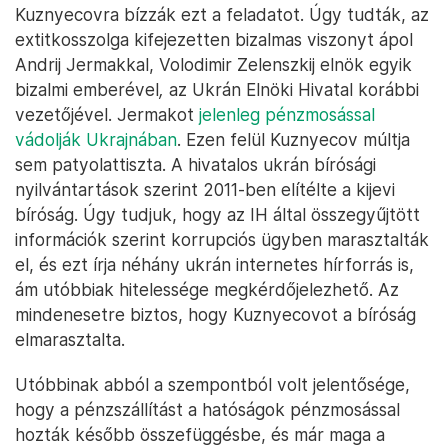
Kuznyecovra bízzák ezt a feladatot. Úgy tudták, az
extitkosszolga kifejezetten bizalmas viszonyt ápol
Andrij Jermakkal, Volodimir Zelenszkij elnök egyik
bizalmi emberével
,
az Ukrán Elnöki Hivatal korábbi
vezetőjével. Jermakot
jelenleg pénzmosással
vádolják Ukrajnában
. Ezen felül Kuznyecov múltja
sem patyolattiszta. A hivatalos ukrán bírósági
nyilvántartások szerint 2011-ben elítélte a kijevi
bíróság. Úgy tudjuk, hogy az IH által összegyűjtött
információk szerint korrupciós ügyben marasztalták
el, és ezt írja néhány ukrán internetes hírforrás is,
ám utóbbiak hitelessége megkérdőjelezhető. Az
mindenesetre biztos, hogy Kuznyecovot a bíróság
elmarasztalta.
Utóbbinak abból a szempontból volt jelentősége,
hogy a pénzszállítást a hatóságok pénzmosással
hozták később összefüggésbe, és már maga a