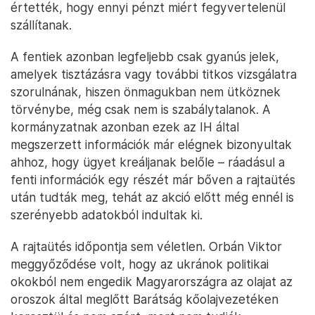
értették, hogy ennyi pénzt miért fegyvertelenül
szállítanak.
A fentiek azonban legfeljebb csak gyanús jelek,
amelyek tisztázásra vagy további titkos vizsgálatra
szorulnának, hiszen önmagukban nem ütköznek
törvénybe, még csak nem is szabálytalanok. A
kormányzatnak azonban ezek az IH által
megszerzett információk már elégnek bizonyultak
ahhoz, hogy ügyet kreáljanak belőle – ráadásul a
fenti információk egy részét már bőven a rajtaütés
után tudták meg, tehát az akció előtt még ennél is
szerényebb adatokból indultak ki.
A rajtaütés időpontja sem véletlen. Orbán Viktor
meggyőződése volt, hogy az ukránok politikai
okokból nem engedik Magyarországra az olajat az
oroszok által meglőtt Barátság kőolajvezetéken