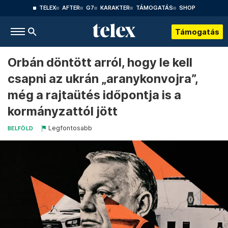
TELEX
AFTER
G7
KARAKTER
TÁMOGATÁS
SHOP
Támogatás
Orbán döntött arról, hogy le kell
csapni az ukrán „aranykonvojra”,
még a rajtaütés időpontja is a
kormányzattól jött
Legfontosabb
BELFÖLD