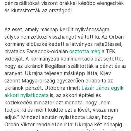
pénzszállítókat viszont órákkal később elengedték
és kiutasították az országból.
Az eset, amely másnap került nyilvánosságra,
súlyos nemzetközi visszhangot váltott ki. Az Orbán-
kormány elbüszkélkedett a látványos rajtaütéssel,
hivatalos Facebook-oldalán
osztotta meg
a TEK
videóját. A kormányzati kommunikáció azt sejtette,
hogy az ukránok illegálisan szállították a pénzt és az
aranyat. Ukrajna teljesen másképp látta, Kijev
szerint Magyarország egyszerűen elrabolta az
ukránok pénzét. Utóbbira rímelt
Lázár János egyik
akkori nyilatkozata
is, az akkori építési és
közlekedési miniszter azt mondta, hogy „nem
tudjuk, ki és miért küldte ezt a lóvét, vissza nem
adjuk”. Mindezt azután nyilatkozta Lázár, hogy
Orbán Viktor rendeletbe írta: Ukrajna két hónapig