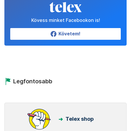
Kövess minket Facebookon is!
Követem!
Legfontosabb
Telex shop