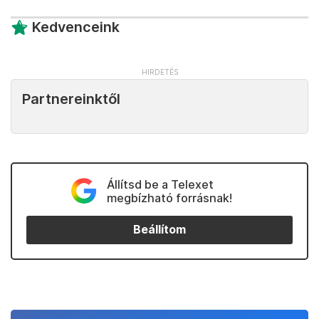
Kedvenceink
Partnereinktől
Állítsd be a Telexet
megbízható forrásnak!
Beállítom