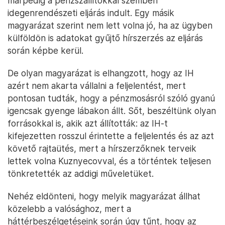
márpedig a pénzszállítókkal szemben
idegenrendészeti eljárás indult. Egy másik
magyarázat szerint nem lett volna jó, ha az ügyben
külföldön is adatokat gyűjtő hírszerzés az eljárás
során képbe kerül.
De olyan magyarázat is elhangzott, hogy az IH
azért nem akarta vállalni a feljelentést, mert
pontosan tudták, hogy a pénzmosásról szóló gyanú
igencsak gyenge lábakon állt. Sőt, beszéltünk olyan
forrásokkal is, akik azt állították: az IH-t
kifejezetten rosszul érintette a feljelentés és az azt
követő rajtaütés, mert a hírszerzőknek terveik
lettek volna Kuznyecovval, és a történtek teljesen
tönkretették az addigi műveletüket.
Nehéz eldönteni, hogy melyik magyarázat állhat
közelebb a valósághoz, mert a
háttérbeszélgetéseink során úgy tűnt, hogy az