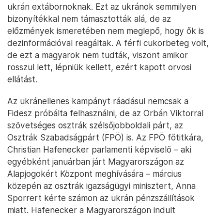
ukrán extábornoknak. Ezt az ukránok semmilyen
bizonyítékkal nem támasztották alá, de az
előzmények ismeretében nem meglepő, hogy ők is
dezinformációval reagáltak. A férfi cukorbeteg volt,
de ezt a magyarok nem tudták, viszont amikor
rosszul lett, lépniük kellett, ezért kapott orvosi
ellátást.
Az ukránellenes kampányt ráadásul nemcsak a
Fidesz próbálta felhasználni, de az Orbán Viktorral
szövetséges osztrák szélsőjobboldali párt, az
Osztrák Szabadságpárt (FPÖ) is. Az FPÖ főtitkára,
Christian Hafenecker parlamenti képviselő – aki
egyébként januárban járt Magyarországon az
Alapjogokért Központ meghívására – március
közepén az osztrák igazságügyi minisztert, Anna
Sporrert kérte számon az ukrán pénzszállítások
miatt. Hafenecker a Magyarországon indult