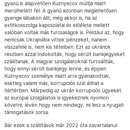
gyanú is alapvetően Kuznyecov múltja miatt
merülhetett fel. A gyanú azonban meglehetősen
gyenge lábakon állt, még akkor is, ha az
extitkosszolga kapcsolatai és előélete mellett
valóban voltak más furcsaságok is. Például az, hogy
nemcsak Ukrajnába vittek pénzeket, hanem
visszafelé is, nem kis tételben. Ezt az ukránok
részben azzal indokolták, hogy sérült bankjegyeket
szállítanak. A magyar szolgálatoknál furcsállták,
hogy ennyi sérült bankjegy lenne, és éppen
Kuznyecov személye miatt arra gyanakodtak,
esetleg valami más, korrupciós szál állhat a
háttérben. Márpedig az ukrán korrupciós ügyeket
az európai szolgálatok is igyekeznek nyomon
követni, lévén hogy nem mindegy, mi lesz a nyugati
támogatások sorsa.
Bár ezek a szállítások már 2022 óta zavartalanul