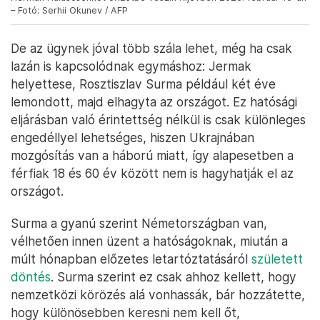
– Fotó: Serhii Okunev / AFP
De az ügynek jóval több szála lehet, még ha csak
lazán is kapcsolódnak egymáshoz: Jermak
helyettese, Rosztiszlav Surma például két éve
lemondott, majd elhagyta az országot. Ez hatósági
eljárásban való érintettség nélkül is csak különleges
engedéllyel lehetséges, hiszen Ukrajnában
mozgósítás van a háború miatt, így alapesetben a
férfiak 18 és 60 év között nem is hagyhatják el az
országot.
Surma a gyanú szerint Németországban van,
vélhetően innen üzent a hatóságoknak, miután a
múlt hónapban előzetes letartóztatásáról
született
döntés
. Surma szerint ez csak ahhoz kellett, hogy
nemzetközi körözés alá vonhassák, bár hozzátette,
hogy különösebben keresni nem kell őt,