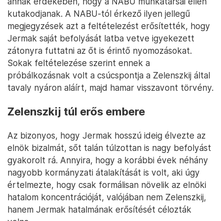
annak érdekében, hogy a NABU munkatársai ellen
kutakodjanak. A NABU-tól érkező ilyen jellegű
megjegyzések azt a feltételezést erősítették, hogy
Jermak saját befolyását latba vetve igyekezett
zátonyra futtatni az őt is érintő nyomozásokat.
Sokak feltételezése szerint ennek a
próbálkozásnak volt a csúcspontja a Zelenszkij által
tavaly nyáron aláírt, majd hamar visszavont törvény.
Zelenszkij túl erős embere
Az bizonyos, hogy Jermak hosszú ideig élvezte az
elnök bizalmát, sőt talán túlzottan is nagy befolyást
gyakorolt rá. Annyira, hogy a korábbi évek néhány
nagyobb kormányzati átalakítását is volt, aki úgy
értelmezte, hogy csak formálisan növelik az elnöki
hatalom koncentrációját, valójában nem Zelenszkij,
hanem Jermak hatalmának erősítését célozták