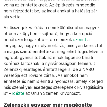
volna az érintetteknek. Az építkezés mindeddig
nem fejeződött be, az ingatlanokat a hatóság zár
alá vette.
Az összegek valójában nem különösebben nagyok
ebben az ügyben – sejthető, hogy a korrupció
ennél szerteágazóbb –, de elemzők
szerint
a
lényeg az, hogy ez olyan eljárás, amelyen keresztül
a magas szintű érintetteket meg lehet fogni. Mivel a
legfőbb gyanúsítottak az elnök legbelső baráti
köréhez tartoznak, a nyilvánosságban felmerült
Zelenszkij esetleges érintettsége is, de a NABU
vezetője ezt rövidre zárta. „Az elnököt nem
érintette és nem is érinti a nyomozás, amely kiterjed
más személyek esetleges szerepének kivizsgálására
is” –
idézte
az Unian Szemen Krivonoszt.
Zelenszkij egyszer már megégette