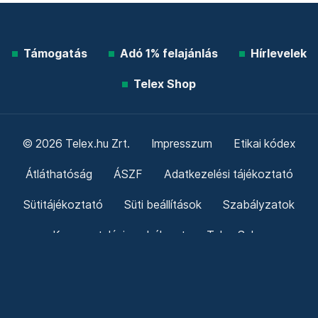
Támogatás
Adó 1% felajánlás
Hírlevelek
Telex Shop
© 2026 Telex.hu Zrt.
Impresszum
Etikai kódex
Átláthatóság
ÁSZF
Adatkezelési tájékoztató
Sütitájékoztató
Süti beállítások
Szabályzatok
Kommentelési szabályzat
Telex Sales