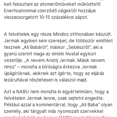
kell felosztani az atomerőműveket működtető
Enerhoatommal szerződő cégektől hozzájuk
visszacsorgatott 10-15 százalékos sápot.
A felvételek egy része Mindics otthonában készült.
Jermak egyiken sem szerepel, de többször említést
tesznek „Ali Babáról”, máskor „Sebészről”, aki a
gyanú szerint maga az elnöki hivatal egykori
vezetője. „A nevem Andrij Jermak. Másik nevem
nincs” – mondta a bíróságra érkezve Jermak
újságíróknak, akiknek azt ígérte, hogy az eljárás
lezárultával részletesen is válaszol majd.
Azt a NABU nem mondta ki egyértelműen, hogy a
felvételen Jermak lenne, csak sejtetni engedte.
Például azzal a kommentárral, hogy „Ali Baba” olyan
személy, aki tárgyalt más nyomozati szervekkel