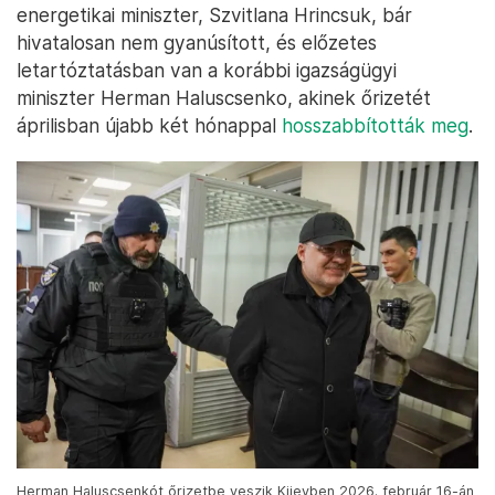
energetikai miniszter, Szvitlana Hrincsuk, bár
hivatalosan nem gyanúsított, és előzetes
letartóztatásban van a korábbi igazságügyi
miniszter Herman Haluscsenko, akinek őrizetét
áprilisban újabb két hónappal
hosszabbították meg
.
Herman Haluscsenkót őrizetbe veszik Kijevben 2026. február 16-án