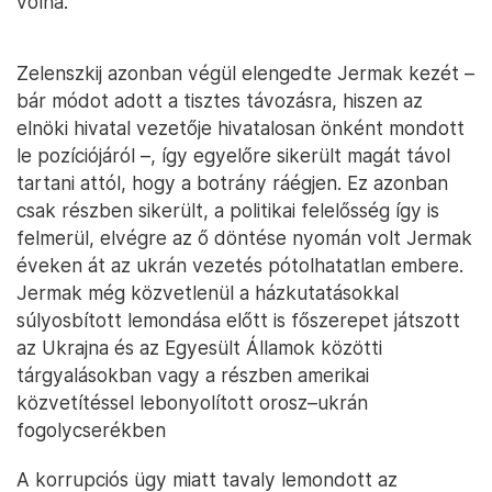
volna.
Zelenszkij azonban végül elengedte Jermak kezét –
bár módot adott a tisztes távozásra, hiszen az
elnöki hivatal vezetője hivatalosan önként mondott
le pozíciójáról –, így egyelőre sikerült magát távol
tartani attól, hogy a botrány ráégjen. Ez azonban
csak részben sikerült, a politikai felelősség így is
felmerül, elvégre az ő döntése nyomán volt Jermak
éveken át az ukrán vezetés pótolhatatlan embere.
Jermak még közvetlenül a házkutatásokkal
súlyosbított lemondása előtt is főszerepet játszott
az Ukrajna és az Egyesült Államok közötti
tárgyalásokban vagy a részben amerikai
közvetítéssel lebonyolított orosz–ukrán
fogolycserékben
A korrupciós ügy miatt tavaly lemondott az