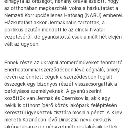
elhagyta az országot, néhány órával azelőtt, hogy
az otthonában megkezdték volna a házkutatást a
Nemzeti Korrupcióellenes Hatóság (NABU) emberei.
Házkutatást akkor Jermaknál is tartottak, a
politikus ezután mondott le az elnöki hivatal
vezetéséről, de gyanúsítottá csak a múlt hét elején
vált az ügyben.
Ennek része az ukrajnai atomerőműveket fenntartó
Enerhoatommal szerződésben lévő cégháló, amely
révén az érintett cégek a szerződésben foglalt
összegek egy bizonyos részét visszacsorgatták a
befolyásos személyeknek. A gyanú szerint
közöttük van Jermak és Csernisov is, akik egy
nekik is otthont ígérő közös lakópark felépítésén
keresztül igyekeztek tisztára mosni a pénzt. A Kijev
melletti Kozinóban lévő Dinasztia nevű exkluzív
lakóparkban ezer négyzetméteres lakásaik lettek