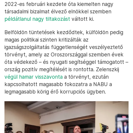
2022-es februári kezdete óta kiemelten nagy
társadalmi bizalmat élvező elnökkel szemben
példátlanul nagy tiltakozást
váltott ki.
Belföldön tüntetések kezdődtek, külföldön pedig
magas politikai szinten kritizálták az
igazságszolgáltatás függetlenségét veszélyeztető
törvényt, amely az Oroszországgal szemben évek
óta védekező – és nyugati segítséggel támogatott –
ország pozitív megítélését is rontotta. Zelenszkij
végül hamar visszavonta
a törvényt, ezután
kapcsolhatott magasabb fokozatra a NABU a
legmagasabb körig érő korrupciós ügyben.