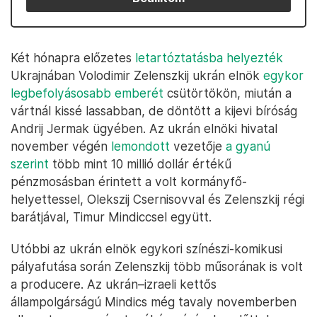
Két hónapra előzetes
letartóztatásba helyezték
Ukrajnában Volodimir Zelenszkij ukrán elnök
egykor
legbefolyásosabb emberét
csütörtökön, miután a
vártnál kissé lassabban, de döntött a kijevi bíróság
Andrij Jermak ügyében. Az ukrán elnöki hivatal
november végén
lemondott
vezetője
a gyanú
szerint
több mint 10 millió dollár értékű
pénzmosásban érintett a volt kormányfő-
helyettessel, Olekszij Csernisovval és Zelenszkij régi
barátjával, Timur Mindiccsel együtt.
Utóbbi az ukrán elnök egykori színészi-komikusi
pályafutása során Zelenszkij több műsorának is volt
a produсere. Az ukrán–izraeli kettős
állampolgárságú Mindics még tavaly novemberben