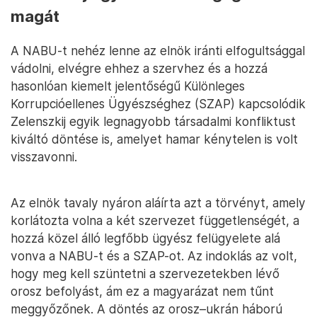
magát
A NABU-t nehéz lenne az elnök iránti elfogultsággal
vádolni, elvégre ehhez a szervhez és a hozzá
hasonlóan kiemelt jelentőségű Különleges
Korrupcióellenes Ügyészséghez (SZAP) kapcsolódik
Zelenszkij egyik legnagyobb társadalmi konfliktust
kiváltó döntése is, amelyet hamar kénytelen is volt
visszavonni.
Az elnök tavaly nyáron aláírta azt a törvényt, amely
korlátozta volna a két szervezet függetlenségét, a
hozzá közel álló legfőbb ügyész felügyelete alá
vonva a NABU-t és a SZAP-ot. Az indoklás az volt,
hogy meg kell szüntetni a szervezetekben lévő
orosz befolyást, ám ez a magyarázat nem tűnt
meggyőzőnek. A döntés az orosz–ukrán háború