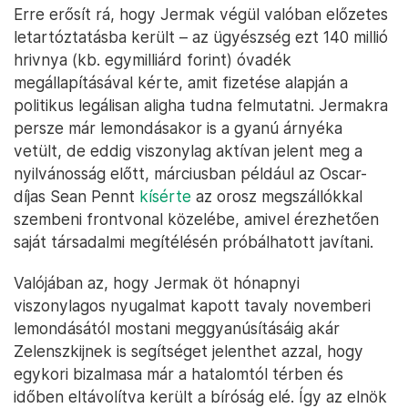
Erre erősít rá, hogy Jermak végül valóban előzetes
letartóztatásba került – az ügyészség ezt 140 millió
hrivnya (kb. egymilliárd forint) óvadék
megállapításával kérte, amit fizetése alapján a
politikus legálisan aligha tudna felmutatni. Jermakra
persze már lemondásakor is a gyanú árnyéka
vetült, de eddig viszonylag aktívan jelent meg a
nyilvánosság előtt, márciusban például az Oscar-
díjas Sean Pennt
kísérte
az orosz megszállókkal
szembeni frontvonal közelébe, amivel érezhetően
saját társadalmi megítélésén próbálhatott javítani.
Valójában az, hogy Jermak öt hónapnyi
viszonylagos nyugalmat kapott tavaly novemberi
lemondásától mostani meggyanúsításáig akár
Zelenszkijnek is segítséget jelenthet azzal, hogy
egykori bizalmasa már a hatalomtól térben és
időben eltávolítva került a bíróság elé. Így az elnök