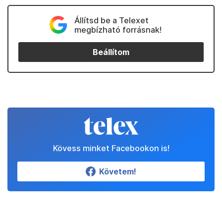
Állítsd be a Telexet
megbízható forrásnak!
Beállítom
Kövess minket Facebookon is!
Követem!