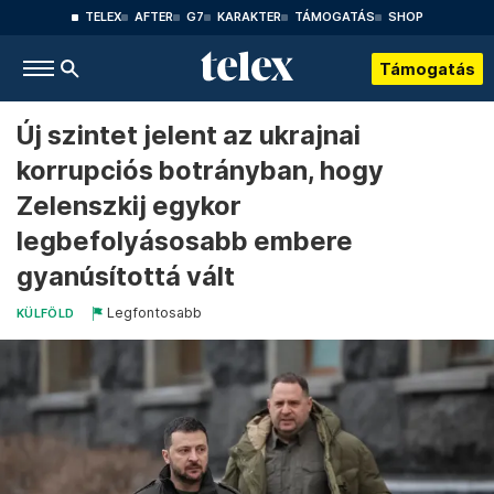
TELEX
AFTER
G7
KARAKTER
TÁMOGATÁS
SHOP
Támogatás
Új szintet jelent az ukrajnai
korrupciós botrányban, hogy
Zelenszkij egykor
legbefolyásosabb embere
gyanúsítottá vált
Legfontosabb
KÜLFÖLD