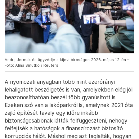
Andrij Jermak és ügyvédje a kijevi bíróságon 2026. május 12-én –
Fotó: Alina Smutko / Reuters
A nyomozati anyagban több mint ezerórányi
lehallgatott beszélgetés is van, amelyekben elég jól
beazonosíthatóan beszél több gyanúsított is.
Ezeken szó van a lakóparkról is, amelynek 2021 óta
zajló építését tavaly egy időre inkább
biztonságosabbnak látták felfüggeszteni, nehogy
felfejtsék a hatóságok a finanszírozást biztosító
korrupciós hálót. Máshol meg azt taglalták, hogyan