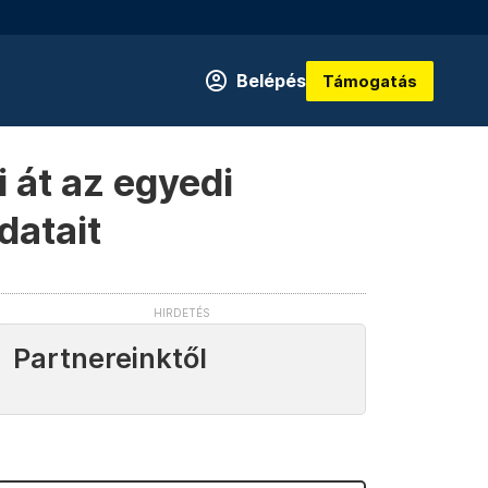
Belépés
Támogatás
 át az egyedi
datait
Partnereinktől