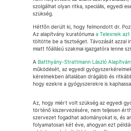
szolgálhat olyan ritka, speciális, egyedi 
szükség.
Hétfőn derült ki, hogy felmondott dr. Pozs
Az alapítvány kuratóriuma
a Telexnek azt 
töltötte be a tisztséget. Távozását azzal
miatt főállású szakmai igazgatóra lenne sz
A
Batthyány-Strattmann László Alapítván
működését, az egyedi gyógyszerkérelmek 
kérelmekben általában drágább és ritkáb
hogy ezekre a gyógyszerekre is kaphassa
Az, hogy miért volt szükség az egyedi gy
történő kiszervezésére, nem teljesen ért
szervezet fogadhat adományokat is, és a
folyamatosan két éve, ahogyan ezt például 