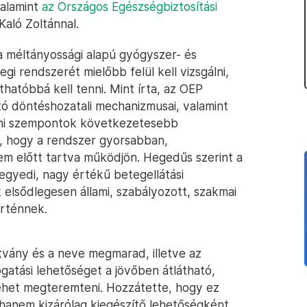
valamint
az Országos Egészségbiztosítási
Kaló Zoltánnal.
 méltányossági alapú gyógyszer- és
i rendszerét mielőbb felül kell vizsgálni,
hatóbbá kell tenni. Mint írta, az OEP
tó döntéshozatali mechanizmusai, valamint
ani szempontok következetesebb
a, hogy a rendszer gyorsabban,
em előtt tartva működjön. Hegedűs szerint a
egyedi, nagy értékű betegellátási
elsődlegesen állami, szabályozott, szakmai
örténnek.
tvány és a neve megmarad, illetve az
gatási lehetőséget a jövőben átlátható,
lehet megteremteni. Hozzátette, hogy ez
, hanem kizárólag kiegészítő lehetőségként