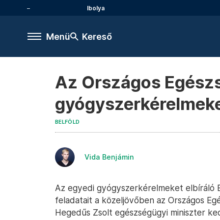
Ibolya
Menü
Kereső
Az Országos Egészsé
gyógyszerkérelmeket 
BELFÖLD
Vida Benjámin
Az egyedi gyógyszerkérelmeket elbíráló 
feladatait a közeljövőben az Országos Egé
Hegedűs Zsolt egészségügyi miniszter k