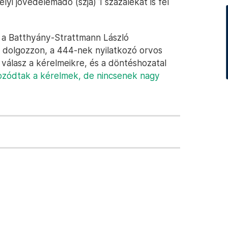
i jövedelemadó (szja) 1 százalékát is fel
a Batthyány-Strattmann László
s dolgozzon, a 444-nek nyilatkozó orvos
 válasz a kérelmeikre, és a döntéshozatal
ozódtak a kérelmek, de nincsenek nagy