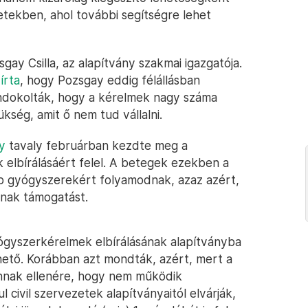
esetekben, ahol további segítségre lehet
gay Csilla, az alapítvány szakmai igazgatója.
írta
, hogy Pozsgay eddig félállásban
 indokolták, hogy a kérelmek nagy száma
ükség, amit ő nem tud vállalni.
y
tavaly februárban kezdte meg a
elbírálásáért felel. A betegek ezekben a
b gyógyszerekért folyamodnak, azaz azért,
nak támogatást.
ógyszerkérelmek elbírálásának alapítványba
hető. Korábban azt mondták, azért, mert a
nnak ellenére, hogy nem működik
civil szervezetek alapítványaitól elvárják,