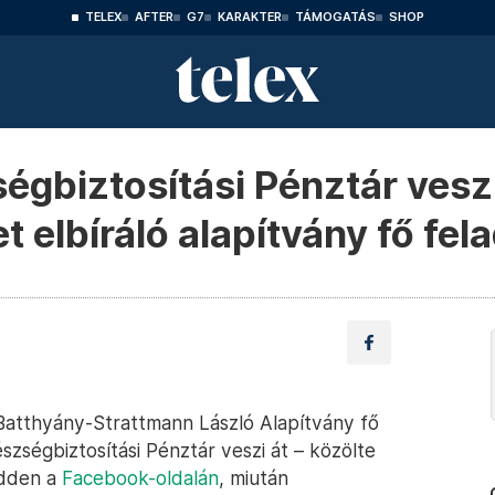
TELEX
AFTER
G7
KARAKTER
TÁMOGATÁS
SHOP
gbiztosítási Pénztár veszi
elbíráló alapítvány fő fela
Batthyány-Strattmann László Alapítvány fő
szségbiztosítási Pénztár veszi át – közölte
edden a
Facebook-oldalán
, miután