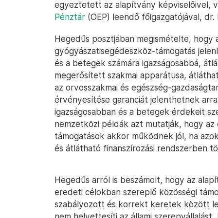
egyeztetett az alapítvány képviselőivel, 
Pénztár
(OEP) leendő főigazgatójával, dr. 
Hegedűs posztjában megismételte, hogy a
gyógyászatisegédeszköz-támogatás jelenleg
és a betegek számára igazságosabbá, átlát
megerősített szakmai apparátusa, átlátha
az orvosszakmai és egészség-gazdaságt
érvényesítése garanciát jelenthetnek arr
igazságosabban és a betegek érdekeit sz
nemzetközi példák azt mutatják, hogy az 
támogatások akkor működnek jól, ha azok 
és átlátható finanszírozási rendszerben t
Hegedűs arról is beszámolt, hogy az alapí
eredeti célokban szereplő közösségi támo
szabályozott és korrekt keretek között 
nem helyettesíti az állami szerepvállalást