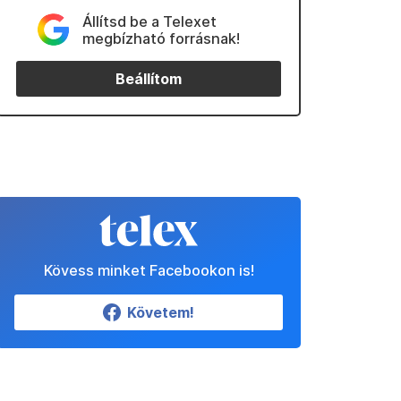
Állítsd be a Telexet
megbízható forrásnak!
Beállítom
Kövess minket Facebookon is!
Követem!