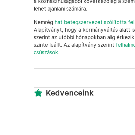
a közhasznúságából következőleg a személy
lehet ajánlani számára.
Nemrég
hat betegszervezet szólította fel
Alapítványt, hogy a kormányváltás alatt i
szerint az utóbbi hónapokban alig érkezik
szinte leállt. Az alapítvány szerint
felhalm
csúszások.
Kedvenceink