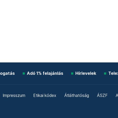
ogatás
Adó 1% felajánlás
Hírlevelek
Tele
Impresszum
Etikai kódex
Átláthatóság
ÁSZF
A
Süti beállítások
Szabályzatok
Kommentelési szabály