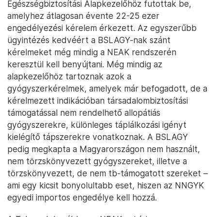
Egészségbiztosítási Alapkezelőhöz futottak be,
amelyhez átlagosan évente 22-25 ezer
engedélyezési kérelem érkezett. Az egyszerűbb
ügyintézés kedvéért a BSLAGY-nak szánt
kérelmeket még mindig a NEAK rendszerén
keresztül kell benyújtani. Még mindig az
alapkezelőhöz tartoznak azok a
gyógyszerkérelmek, amelyek már befogadott, de a
kérelmezett indikációban társadalombiztosítási
támogatással nem rendelhető allopátiás
gyógyszerekre, különleges táplálkozási igényt
kielégítő tápszerekre vonatkoznak. A BSLAGY
pedig megkapta a Magyarországon nem használt,
nem törzskönyvezett gyógyszereket, illetve a
törzskönyvezett, de nem tb-támogatott szereket –
ami egy kicsit bonyolultabb eset, hiszen az NNGYK
egyedi importos engedélye kell hozzá.