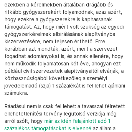
ezekben a kérelmekben általában drágább és
ritkább gyógyszerekért folyamodnak, azaz azért,
hogy ezekre a gyógyszerekre is kaphassanak
támogatást. Az, hogy miért volt szükség az egyedi
gyógyszerkérelmek elbírálásának alapítványba
kiszervezésére, nem teljesen érthető. Erre
korábban azt mondták, azért, mert a szervezet
fogadhat adományokat is, és annak ellenére, hogy
nem működik folyamatosan két éve, ahogyan ezt
például civil szervezetek alapítványaitól elvárják, a
közhasznúságából következőleg a személyi
jövedelemadó (szja) 1 százalékát is fel lehet ajánlani
számukra.
Ráadásul nem is csak fel lehet: a tavasszal félretett
ellehetetlenítési törvény legutolsó verziója még
arról szólt, hogy
már az idén felajánlott adó 1
százalékos támogatásokat is elvenné
az állam a