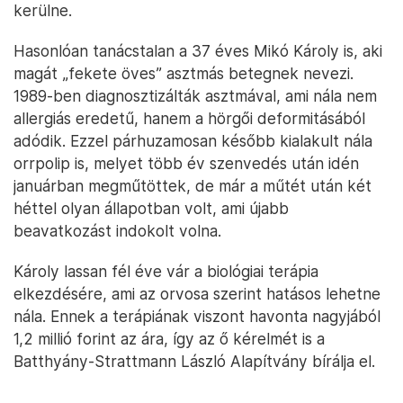
kerülne.
Hasonlóan tanácstalan a 37 éves Mikó Károly is, aki
magát „fekete öves” asztmás betegnek nevezi.
1989-ben diagnosztizálták asztmával, ami nála nem
allergiás eredetű, hanem a hörgői deformitásából
adódik. Ezzel párhuzamosan később kialakult nála
orrpolip is, melyet több év szenvedés után idén
januárban megműtöttek, de már a műtét után két
héttel olyan állapotban volt, ami újabb
beavatkozást indokolt volna.
Károly lassan fél éve vár a biológiai terápia
elkezdésére, ami az orvosa szerint hatásos lehetne
nála. Ennek a terápiának viszont havonta nagyjából
1,2 millió forint az ára, így az ő kérelmét is a
Batthyány-Strattmann László Alapítvány bírálja el.