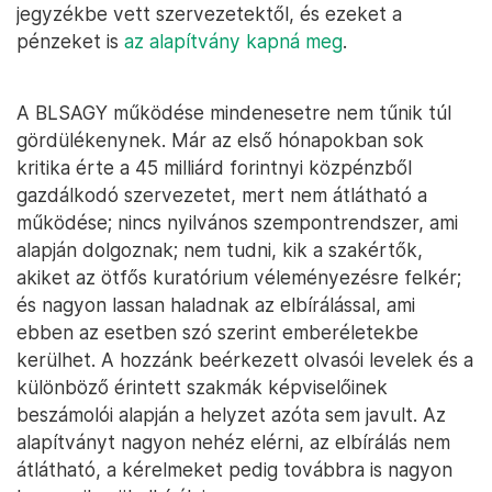
jegyzékbe vett szervezetektől, és ezeket a
pénzeket is
az alapítvány kapná meg
.
A BLSAGY működése mindenesetre nem tűnik túl
gördülékenynek. Már az első hónapokban sok
kritika érte a 45 milliárd forintnyi közpénzből
gazdálkodó szervezetet, mert nem átlátható a
működése; nincs nyilvános szempontrendszer, ami
alapján dolgoznak; nem tudni, kik a szakértők,
akiket az ötfős kuratórium véleményezésre felkér;
és nagyon lassan haladnak az elbírálással, ami
ebben az esetben szó szerint emberéletekbe
kerülhet. A hozzánk beérkezett olvasói levelek és a
különböző érintett szakmák képviselőinek
beszámolói alapján a helyzet azóta sem javult. Az
alapítványt nagyon nehéz elérni, az elbírálás nem
átlátható, a kérelmeket pedig továbbra is nagyon