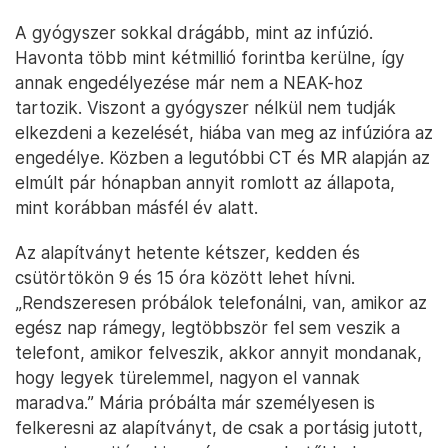
A gyógyszer sokkal drágább, mint az infúzió.
Havonta több mint kétmillió forintba kerülne, így
annak engedélyezése már nem a NEAK-hoz
tartozik. Viszont a gyógyszer nélkül nem tudják
elkezdeni a kezelését, hiába van meg az infúzióra az
engedélye. Közben a legutóbbi CT és MR alapján az
elmúlt pár hónapban annyit romlott az állapota,
mint korábban másfél év alatt.
Az alapítványt hetente kétszer, kedden és
csütörtökön 9 és 15 óra között lehet hívni.
„Rendszeresen próbálok telefonálni, van, amikor az
egész nap rámegy, legtöbbször fel sem veszik a
telefont, amikor felveszik, akkor annyit mondanak,
hogy legyek türelemmel, nagyon el vannak
maradva.” Mária próbálta már személyesen is
felkeresni az alapítványt, de csak a portásig jutott,