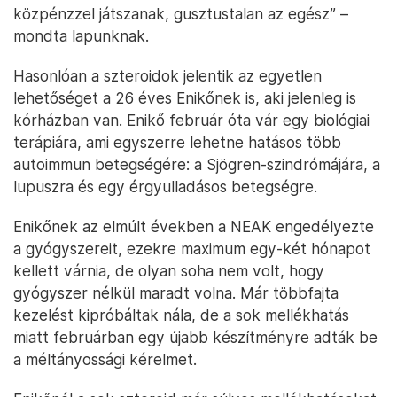
közpénzzel játszanak, gusztustalan az egész” –
mondta lapunknak.
Hasonlóan a szteroidok jelentik az egyetlen
lehetőséget a 26 éves Enikőnek is, aki jelenleg is
kórházban van. Enikő február óta vár egy biológiai
terápiára, ami egyszerre lehetne hatásos több
autoimmun betegségére: a Sjögren-szindrómájára, a
lupuszra és egy érgyulladásos betegségre.
Enikőnek az elmúlt években a NEAK engedélyezte
a gyógyszereit, ezekre maximum egy-két hónapot
kellett várnia, de olyan soha nem volt, hogy
gyógyszer nélkül maradt volna. Már többfajta
kezelést kipróbáltak nála, de a sok mellékhatás
miatt februárban egy újabb készítményre adták be
a méltányossági kérelmet.