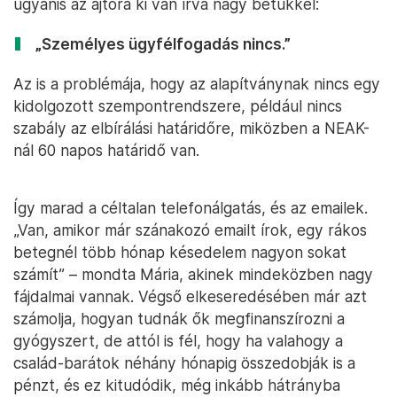
ugyanis az ajtóra ki van írva nagy betűkkel:
„Személyes ügyfélfogadás nincs.”
Az is a problémája, hogy az alapítványnak nincs egy
kidolgozott szempontrendszere, például nincs
szabály az elbírálási határidőre, miközben a NEAK-
nál 60 napos határidő van.
Így marad a céltalan telefonálgatás, és az emailek.
„Van, amikor már szánakozó emailt írok, egy rákos
betegnél több hónap késedelem nagyon sokat
számít” – mondta Mária, akinek mindeközben nagy
fájdalmai vannak. Végső elkeseredésében már azt
számolja, hogyan tudnák ők megfinanszírozni a
gyógyszert, de attól is fél, hogy ha valahogy a
család-barátok néhány hónapig összedobják is a
pénzt, és ez kitudódik, még inkább hátrányba