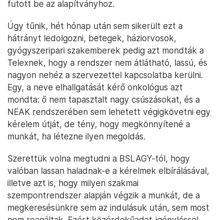
futott be az alapítványhoz.
Úgy tűnik, hét hónap után sem sikerült ezt a
hátrányt ledolgozni, betegek, háziorvosok,
gyógyszeripari szakemberek pedig azt mondták a
Telexnek, hogy a rendszer nem átlátható, lassú, és
nagyon nehéz a szervezettel kapcsolatba kerülni.
Egy, a neve elhallgatását kérő onkológus azt
mondta: ő nem tapasztalt nagy csúszásokat, és a
NEAK rendszerében sem lehetett végigkövetni egy
kérelem útját, de tény, hogy megkönnyítené a
munkát, ha létezne ilyen megoldás.
Szerettük volna megtudni a BSLAGY-tól, hogy
valóban lassan haladnak-e a kérelmek elbírálásával,
illetve azt is, hogy milyen szakmai
szempontrendszer alapján végzik a munkát, de a
megkeresésünkre sem az indulásuk után, sem most
nem reagáltak. Ezért közérdekűadat-igényléssel