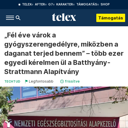
TELEX
AFTER
G7
KARAKTER
TÁMOGATÁS
SHOP
Támogatás
„Fél éve várok a
gyógyszerengedélyre, miközben a
daganat terjed bennem” – több ezer
egyedi kérelmen ül a Batthyány-
Strattmann Alapítvány
Legfontosabb
frissítve
TECHTUD