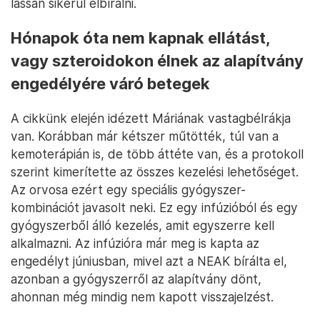
lassan sikerül elbírálni.
Hónapok óta nem kapnak ellátást,
vagy szteroidokon élnek az alapítvány
engedélyére váró betegek
A cikkünk elején idézett Máriának vastagbélrákja
van. Korábban már kétszer műtötték, túl van a
kemoterápián is, de több áttéte van, és a protokoll
szerint kimerítette az összes kezelési lehetőséget.
Az orvosa ezért egy speciális gyógyszer-
kombinációt javasolt neki. Ez egy infúzióból és egy
gyógyszerből álló kezelés, amit egyszerre kell
alkalmazni. Az infúzióra már meg is kapta az
engedélyt júniusban, mivel azt a NEAK bírálta el,
azonban a gyógyszerről az alapítvány dönt,
ahonnan még mindig nem kapott visszajelzést.