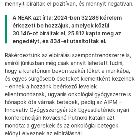
mennyit bíráltak el pozitívan, és mennyit negatívan.
A NEAK azt írta: 2024-ben 32 286 kérelem
érkezett be hozzájuk, amelyek közül
30 146-ot bíráltak el, 25 812 kapta meg az
engedélyt, és 834-et utasítottak el.
Rákérdeztünk az elbírálási szempontrendszerre is,
amiről júniusban még csak annyit lehetett tudni,
hogy a kuratórium bevon szakértőket a munkába,
és egyes sürgősebb eseteket kiemeltként kezelnek
– ennek a hozzánk beérkező levelek
ellentmondanak, ugyanis onkológiai gyógyszerre is
hónapok óta várnak betegek, pedig az AIPM –
Innovatív Gyógyszergyártók Egyesületének nyári
konferenciáján Kovácsné Putnoki Katalin azt
mondta: a gyerekek és az onkológiai betegek
előnyt élveznek az elbírálásnál.