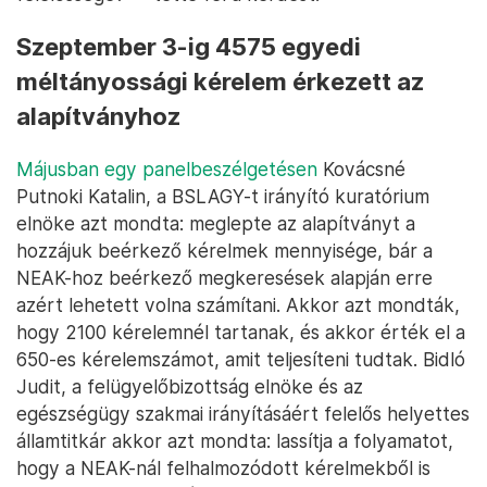
Szeptember 3-ig 4575 egyedi
méltányossági kérelem érkezett az
alapítványhoz
Májusban egy panelbeszélgetésen
Kovácsné
Putnoki Katalin, a BSLAGY-t irányító kuratórium
elnöke azt mondta: meglepte az alapítványt a
hozzájuk beérkező kérelmek mennyisége, bár a
NEAK-hoz beérkező megkeresések alapján erre
azért lehetett volna számítani. Akkor azt mondták,
hogy 2100 kérelemnél tartanak, és akkor érték el a
650-es kérelemszámot, amit teljesíteni tudtak. Bidló
Judit, a felügyelőbizottság elnöke és az
egészségügy szakmai irányításáért felelős helyettes
államtitkár akkor azt mondta: lassítja a folyamatot,
hogy a NEAK-nál felhalmozódott kérelmekből is