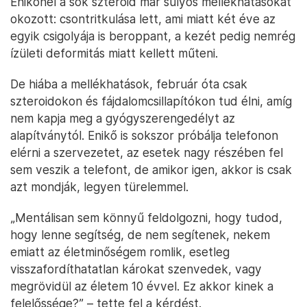
Enikőnél a sok szteroid már súlyos mellékhatásokat
okozott: csontritkulása lett, ami miatt két éve az
egyik csigolyája is beroppant, a kezét pedig nemrég
ízületi deformitás miatt kellett műteni.
De hiába a mellékhatások, február óta csak
szteroidokon és fájdalomcsillapítókon tud élni, amíg
nem kapja meg a gyógyszerengedélyt az
alapítványtól. Enikő is sokszor próbálja telefonon
elérni a szervezetet, az esetek nagy részében fel
sem veszik a telefont, de amikor igen, akkor is csak
azt mondják, legyen türelemmel.
„Mentálisan sem könnyű feldolgozni, hogy tudod,
hogy lenne segítség, de nem segítenek, nekem
emiatt az életminőségem romlik, esetleg
visszafordíthatatlan károkat szenvedek, vagy
megrövidül az életem 10 évvel. Ez akkor kinek a
felelőssége?” – tette fel a kérdést.