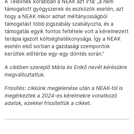
A Telexnek korábban a NEAK azt írta: „a nem
támogatott gyógyszerek és eszközök esetén, azt
hogy a NEAK mikor adhat méltányosságból
támogatást több jogszabály szabályozta, és a
támogatás egyik fontos feltétele volt a kérelmezett
terápia igazolt költséghatékonysága. Így a NEAK
esetén első sorban a gazdasági szempontok
kerültek előtérbe egy-egy döntés során.”
A cikkben szereplő Mária és Enikő nevét kérésükre
megváltoztattuk.
Frissítés: cikkünk megjelenése után a NEAK-tól is
megérkeztek a 2024-es kérelmekre vonatkozó
adatok, ezekkel frissítettük a cikket.