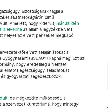
azságügyi Bizottságának tagjai a
zélet átláthatóságáról”
című
vült. Amellett, hogy kiderült,
már az idén
t is elvenné
az állam a jegyzékbe vett
ott helyet az elvett pénzeket megkapó
ervezetektől elvett felajánlásokat a
a Gyógyításért (BSLAGY) kapná meg. Ezt az
 kormány, hogy eredetileg a Nemzeti
al ellátott egészségügyi feladatokat
k és gyógyászati segédeszközök
dult
, de megkezdte működését, a
e a szervezet kuratóriuma, hogy mintegy