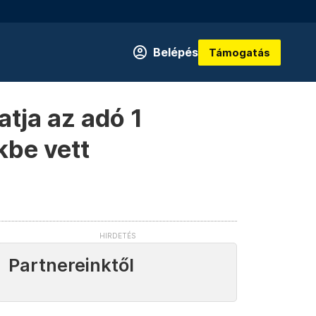
Belépés
Támogatás
atja az adó 1
kbe vett
Partnereinktől