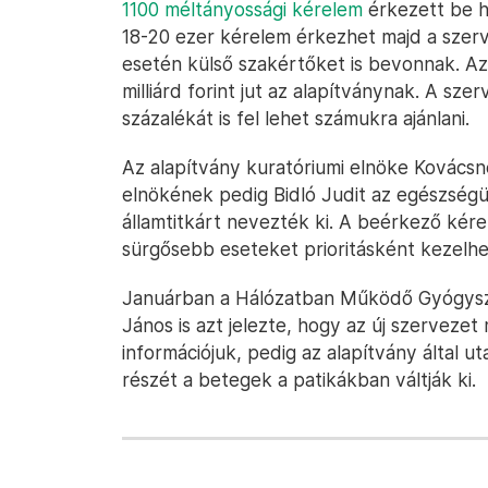
1100 méltányossági kérelem
érkezett be h
18-20 ezer kérelem érkezhet majd a szer
esetén külső szakértőket is bevonnak. Az 
milliárd forint jut az alapítványnak. A sz
százalékát is fel lehet számukra ajánlani.
Az alapítvány kuratóriumi elnöke Kovácsné
elnökének pedig Bidló Judit az egészségüg
államtitkárt nevezték ki. A beérkező kére
sürgősebb eseteket prioritásként kezelhe
Januárban a Hálózatban Működő Gyógysz
János is azt jelezte, hogy az új szervezet
információjuk, pedig az alapítvány által
részét a betegek a patikákban váltják ki.