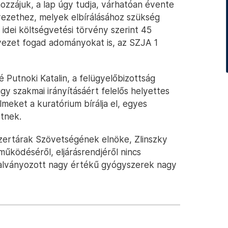
ozzájuk, a lap úgy tudja, várhatóan évente
vezethez, melyek elbírálásához szükség
idei költségvetési törvény szerint 45
ervezet fogad adományokat is, az SZJA 1
 Putnoki Katalin, a felügyelőbizottság
y szakmai irányításáért felelős helyettes
lmeket a kuratórium bírálja el, egyes
tnek.
ertárak Szövetségének elnöke, Zlinszky
 működéséről, eljárásrendjéről nincs
 utalványozott nagy értékű gyógyszerek nagy