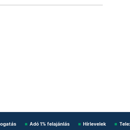
ogatás
Adó 1% felajánlás
Hírlevelek
Tele