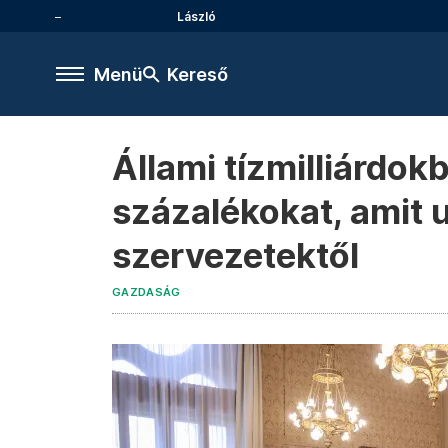
László
Menü
Kereső
Állami tízmilliárdok
százalékokat, amit 
szervezetektől
GAZDASÁG