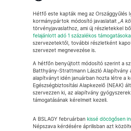
Hétfő este kapták meg az Országgyűlés Ig
kormánypártok módosító javaslatait
„A kö
törvényjavaslathoz, ami új részletekkel bő
felajánlott adó 1 százalékos támogatásoka
szervezetektől, további részletként kap
szervezet megnevezése is.
A hétfőn benyújtott módosító szerint a sz
Batthyány-Strattmann László Alapítvány 
alapítványt idén januárban hozta létre a
Egészségbiztosítási Alapkezelő (NEAK) ált
szervezzen ki, az alapítvány gyógyszere
támogatásának kérelmeit kezeli.
A BSLAGY februárban
kissé döcögősen in
Népszava kérdésére áprilisban azt közölt