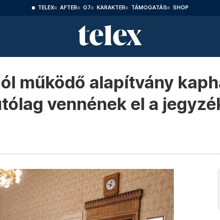
TELEX
AFTER
G7
KARAKTER
TÁMOGATÁS
SHOP
ból működő alapítvány kaph
utólag vennének el a jegyzé