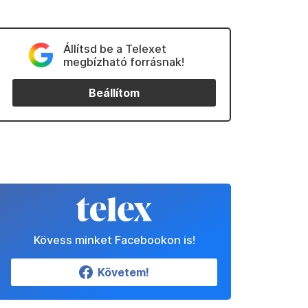
Állítsd be a Telexet
megbízható forrásnak!
Beállítom
Kövess minket Facebookon is!
Követem!