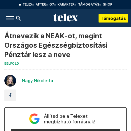
TELEX
AFTER
G7
KARAKTER
TÁMOGATÁS
SHOP
Támogatás
Átnevezik a NEAK-ot, megint
Országos Egészségbiztosítási
Pénztár lesz a neve
BELFÖLD
Nagy Nikoletta
Állítsd be a Telexet
megbízható forrásnak!