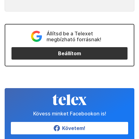
Állítsd be a Telexet
megbízható forrásnak!
Beállítom
Kövess minket Facebookon is!
Követem!