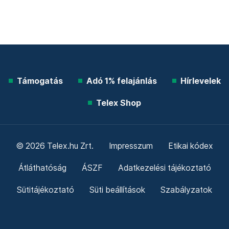
Támogatás
Adó 1% felajánlás
Hírlevelek
Telex Shop
© 2026 Telex.hu Zrt.
Impresszum
Etikai kódex
Átláthatóság
ÁSZF
Adatkezelési tájékoztató
Sütitájékoztató
Süti beállítások
Szabályzatok
Kommentelési szabályzat
Telex Sales