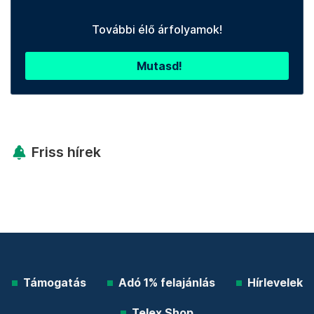
További élő árfolyamok!
Mutasd!
Friss hírek
Támogatás
Adó 1% felajánlás
Hírlevelek
Telex Shop