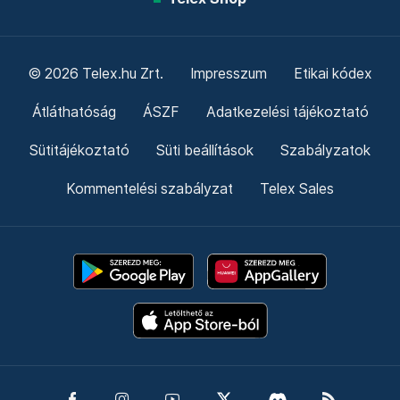
© 2026 Telex.hu Zrt.
Impresszum
Etikai kódex
Átláthatóság
ÁSZF
Adatkezelési tájékoztató
Sütitájékoztató
Süti beállítások
Szabályzatok
Kommentelési szabályzat
Telex Sales