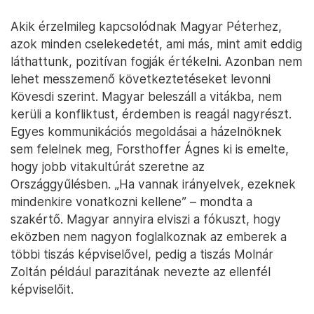
Akik érzelmileg kapcsolódnak Magyar Péterhez,
azok minden cselekedetét, ami más, mint amit eddig
láthattunk, pozitívan fogják értékelni. Azonban nem
lehet messzemenő következtetéseket levonni
Kövesdi szerint. Magyar beleszáll a vitákba, nem
kerüli a konfliktust, érdemben is reagál nagyrészt.
Egyes kommunikációs megoldásai a házelnöknek
sem felelnek meg, Forsthoffer Ágnes ki is emelte,
hogy jobb vitakultúrát szeretne az
Országgyűlésben. „Ha vannak irányelvek, ezeknek
mindenkire vonatkozni kellene” – mondta a
szakértő. Magyar annyira elviszi a fókuszt, hogy
eközben nem nagyon foglalkoznak az emberek a
többi tiszás képviselővel, pedig a tiszás Molnár
Zoltán például parazitának nevezte az ellenfél
képviselőit.