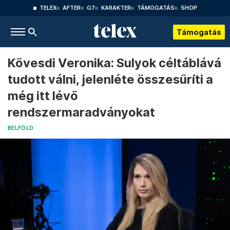
TELEX
AFTER
G7
KARAKTER
TÁMOGATÁS
SHOP
Támogatás
Kövesdi Veronika: Sulyok céltáblává
tudott válni, jelenléte összesűríti a
még itt lévő
rendszermaradványokat
BELFÖLD