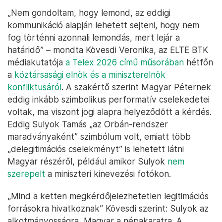
„Nem gondoltam, hogy lemond, az eddigi
kommunikáció alapján lehetett sejteni, hogy nem
fog történni azonnali lemondás, mert lejár a
határidő” – mondta Kövesdi Veronika, az ELTE BTK
médiakutatója
a Telex 2026 című műsorában
hétfőn
a
köztársasági elnök és a miniszterelnök
konfliktusáról
. A szakértő szerint Magyar Péternek
eddig inkább szimbolikus performatív cselekedetei
voltak, ma viszont jogi alapra helyeződött a kérdés.
Eddig Sulyok Tamás „az Orbán-rendszer
maradványaként” szimbólum volt, emiatt több
„delegitimációs cselekményt” is lehetett látni
Magyar részéről, például amikor Sulyok
nem
szerepelt
a miniszteri kinevezési fotókon.
„Mind a ketten megkérdőjelezhetetlen legitimációs
forrásokra hivatkoznak” Kövesdi szerint: Sulyok az
alkotmányosságra, Magyar a népakaratra. A