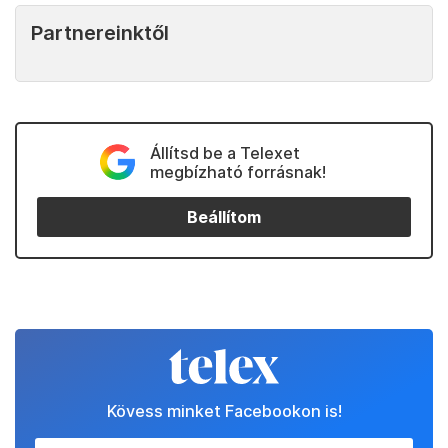
Partnereinktől
Állítsd be a Telexet
megbízható forrásnak!
Beállítom
Kövess minket Facebookon is!