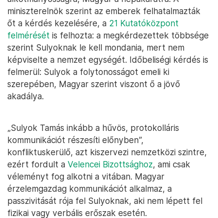
miniszterelnök szerint az emberek felhatalmazták
őt a kérdés kezelésére, a
21 Kutatóközpont
felmérését
is felhozta: a megkérdezettek többsége
szerint Sulyoknak le kell mondania, mert nem
képviselte a nemzet egységét. Időbeliségi kérdés is
felmerül: Sulyok a folytonosságot emeli ki
szerepében, Magyar szerint viszont ő a jövő
akadálya.
„Sulyok Tamás inkább a hűvös, protokolláris
kommunikációt részesíti előnyben”,
konfliktuskerülő, azt kiszervezi nemzetközi szintre,
ezért fordult a
Velencei Bizottsághoz
, ami csak
véleményt fog alkotni a vitában. Magyar
érzelemgazdag kommunikációt alkalmaz, a
passzivitását rója fel Sulyoknak, aki nem lépett fel
fizikai vagy verbális erőszak esetén.