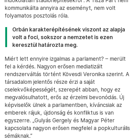
indokolatlan stadionépítésekről”. A Tisza Párt nem
kommunikálta annyira az eseményt, nem volt
folyamatos posztolás róla.
Orbán karakterépítésének viszont az alapja
volt a foci, sokszor a nemzetet is ezen
keresztül határozta meg.
Miért lett ennyire izgalmas a parlament? – merült
fel a kérdés. Nagyon erősen mediatizált
rendszerváltás történt Kövesdi Veronika szerint. A
társadalom jelentős része érzi a saját
cselekvőképességét, szerepét abban, hogy ez
megvalósulhatott, erős az érzelmi bevonódás. Új
képviselők ülnek a parlamentben, kíváncsiak az
emberek rájuk, újdonság és konfliktus is van
egyszerre. „Gulyás Gergely és Magyar Péter
kapcsolata nagyon erősen megfelel a popkulturális
sémáknak.”