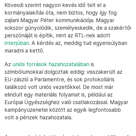
Kövesdi szerint nagyon kevés idő telt el a
kormányalakítás óta, nem biztos, hogy így fog
zajlani Magyar Péter kommunikációja. Magyar
sokszor gúnyolódik, személyeskedik, de a szakértői
perszónáját is építik, mint az RTL-nek adott
interjúban
. A kérdés az, meddig tud egyensúlyban
maradni a kettő.
Az
uniós források hazahozatalában
is
szimbólumokkal dolgoztak eddig: visszakerült az
EU-zászló a Parlamentre, és sok protokolláris
találkozó volt uniós vezetőkkel. De most már
elindult egy materiális folyamat is, például az
Európai Ügyészséghez való csatlakozással. Magyar
kampányüzenetei között az egyik legfontosabb
volt a pénzek hazahozatala.