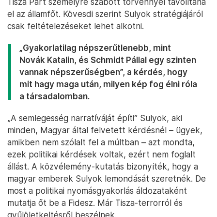
Tisza Párt személyre szabott törvénnyel távolítaná
el az államfőt. Kövesdi szerint Sulyok stratégiájáról
csak feltételezéseket lehet alkotni.
„Gyakorlatilag népszerűtlenebb, mint
Novák Katalin, és Schmidt Pállal egy szinten
vannak népszerűségben”, a kérdés, hogy
mit hagy maga után, milyen kép fog élni róla
a társadalomban.
„A semlegesség narratíváját építi” Sulyok, aki
minden, Magyar által felvetett kérdésnél – ügyek,
amikben nem szólalt fel a múltban – azt mondta,
ezek politikai kérdések voltak, ezért nem foglalt
állást. A közvélemény-kutatás bizonyíték, hogy a
magyar emberek Sulyok lemondását szeretnék. De
most a politikai nyomásgyakorlás áldozataként
mutatja őt be a Fidesz. Már Tisza-terrorról és
gyűlöletkeltésről beszélnek.