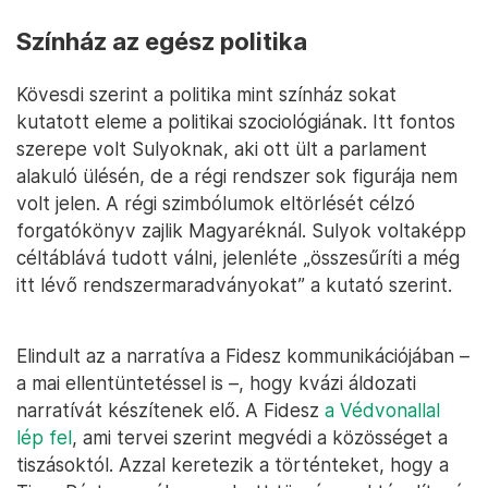
Színház az egész politika
Kövesdi szerint a politika mint színház sokat
kutatott eleme a politikai szociológiának. Itt fontos
szerepe volt Sulyoknak, aki ott ült a parlament
alakuló ülésén, de a régi rendszer sok figurája nem
volt jelen. A régi szimbólumok eltörlését célzó
forgatókönyv zajlik Magyaréknál. Sulyok voltaképp
céltáblává tudott válni, jelenléte „összesűríti a még
itt lévő rendszermaradványokat” a kutató szerint.
Elindult az a narratíva a Fidesz kommunikációjában –
a mai ellentüntetéssel is –, hogy kvázi áldozati
narratívát készítenek elő. A Fidesz
a Védvonallal
lép fel
, ami tervei szerint megvédi a közösséget a
tiszásoktól. Azzal keretezik a történteket, hogy a