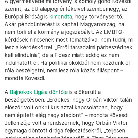
A gyermekvédelmi törvény is komoly gond Kövesdi
szerint, az EU alapjogi értékeivel szembemegy, az
Európai Bíróság is
kimondta
, hogy törvénysértő.
Akár pénzbüntetést is kaphat Magyarország, ha
nem törli el a kormány a jogszabályt. Az LMBTQ-
kérdések nincsenek most tematizálva, nem tudni, mi
lesz a kérdéskörrel. „Erről társadalmi párbeszédnek
kell elindulnia”, de a Fidesz miatt eddig ez nem
indulhatott el. Ha politikai okokból nem kezdünk el
róla beszélgetni, nem lesz róla közös álláspont –
mondta Kövesdi.
A
Bajnokok Ligája döntője
is előkerült a
beszélgetésben. „Érdekes, hogy Orbán Viktor talán
először volt önkritikus azzal kapcsolatban, hogy
nem épített elég nagy stadiont” – mondta Kövesdi.
Jellemzője volt a rendszernek, hogy Orbán Viktor
egymaga döntött drága fejlesztésekről, „teljesen