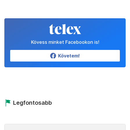
Kövess minket Facebookon is!
Követem!
Legfontosabb