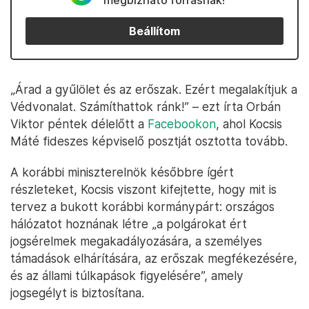
megbízható forrásnak!
Beállítom
„Árad a gyűlölet és az erőszak. Ezért megalakítjuk a
Védvonalat. Számíthattok ránk!” – ezt írta Orbán
Viktor péntek délelőtt a
Facebookon
, ahol Kocsis
Máté fideszes képviselő posztját osztotta tovább.
A korábbi miniszterelnök későbbre ígért
részleteket, Kocsis viszont kifejtette, hogy mit is
tervez a bukott korábbi kormánypárt: országos
hálózatot hoznának létre „a polgárokat ért
jogsérelmek megakadályozására, a személyes
támadások elhárítására, az erőszak megfékezésére,
és az állami túlkapások figyelésére”, amely
jogsegélyt is biztosítana.