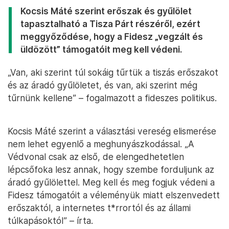
Kocsis Máté szerint erőszak és gyűlölet
tapasztalható a Tisza Párt részéről, ezért
meggyőződése, hogy a Fidesz „vegzált és
üldözött” támogatóit meg kell védeni.
„Van, aki szerint túl sokáig tűrtük a tiszás erőszakot
és az áradó gyűlöletet, és van, aki szerint még
tűrnünk kellene” – fogalmazott a fideszes politikus.
Kocsis Máté szerint a választási vereség elismerése
nem lehet egyenlő a meghunyászkodással. „A
Védvonal csak az első, de elengedhetetlen
lépcsőfoka lesz annak, hogy szembe forduljunk az
áradó gyűlölettel. Meg kell és meg fogjuk védeni a
Fidesz támogatóit a véleményük miatt elszenvedett
erőszaktól, a internetes t*rrortól és az állami
túlkapásoktól” – írta.