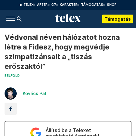
TELEX
AFTER
G7
KARAKTER
TÁMOGATÁS
SHOP
Támogatás
Védvonal néven hálózatot hozna
létre a Fidesz, hogy megvédje
szimpatizánsait a „tiszás
erőszaktól”
BELFÖLD
Kovács Pál
Állítsd be a Telexet