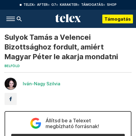
TELEX
AFTER
G7
KARAKTER
TÁMOGATÁS
SHOP
Támogatás
Sulyok Tamás a Velencei
Bizottsághoz fordult, amiért
Magyar Péter le akarja mondatni
BELFÖLD
Iván-Nagy Szilvia
Állítsd be a Telexet
megbízható forrásnak!