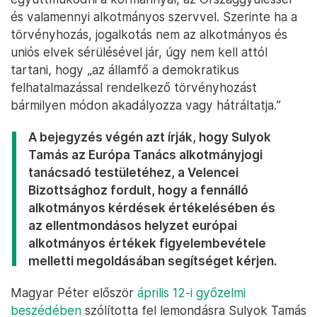
és valamennyi alkotmányos szervvel. Szerinte ha a
törvényhozás, jogalkotás nem az alkotmányos és
uniós elvek sérülésével jár, úgy nem kell attól
tartani, hogy „az államfő a demokratikus
felhatalmazással rendelkező törvényhozást
bármilyen módon akadályozza vagy hátráltatja.”
A bejegyzés végén azt írják, hogy Sulyok
Tamás az Európa Tanács alkotmányjogi
tanácsadó testületéhez, a Velencei
Bizottsághoz fordult, hogy a fennálló
alkotmányos kérdések értékelésében és
az ellentmondásos helyzet európai
alkotmányos értékek figyelembevétele
melletti megoldásában segítséget kérjen.
Magyar Péter először
április 12-i győzelmi
beszédében
szólította fel lemondásra Sulyok Tamás