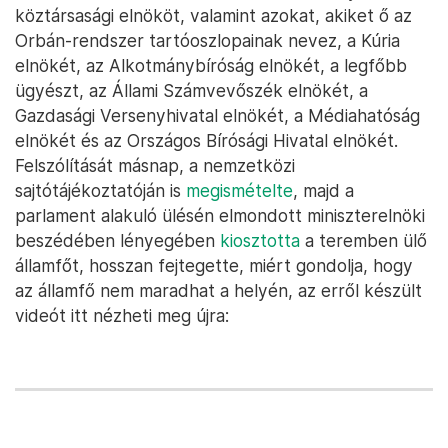
köztársasági elnököt, valamint azokat, akiket ő az
Orbán-rendszer tartóoszlopainak nevez, a Kúria
elnökét, az Alkotmánybíróság elnökét, a legfőbb
ügyészt, az Állami Számvevőszék elnökét, a
Gazdasági Versenyhivatal elnökét, a Médiahatóság
elnökét és az Országos Bírósági Hivatal elnökét.
Felszólítását másnap, a nemzetközi
sajtótájékoztatóján is
megismételte
, majd a
parlament alakuló ülésén elmondott miniszterelnöki
beszédében lényegében
kiosztotta
a teremben ülő
államfőt, hosszan fejtegette, miért gondolja, hogy
az államfő nem maradhat a helyén, az erről készült
videót itt nézheti meg újra: