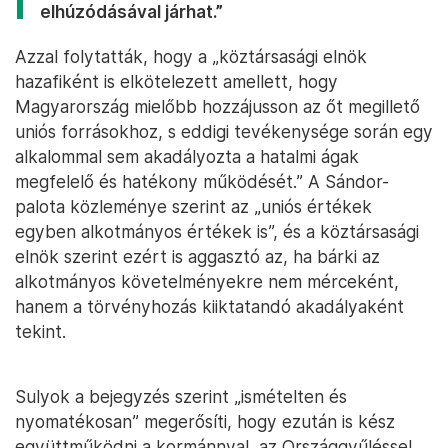
elhúzódásával járhat.”
Azzal folytatták, hogy a „köztársasági elnök
hazafiként is elkötelezett amellett, hogy
Magyarország mielőbb hozzájusson az őt megillető
uniós forrásokhoz, s eddigi tevékenysége során egy
alkalommal sem akadályozta a hatalmi ágak
megfelelő és hatékony működését.” A Sándor-
palota közleménye szerint az „uniós értékek
egyben alkotmányos értékek is”, és a köztársasági
elnök szerint ezért is aggasztó az, ha bárki az
alkotmányos követelményekre nem mérceként,
hanem a törvényhozás kiiktatandó akadályaként
tekint.
Sulyok a bejegyzés szerint „ismételten és
nyomatékosan” megerősíti, hogy ezután is kész
együttműködni a kormánnyal, az Országgyűléssel