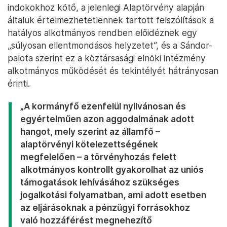
indokokhoz kötő, a jelenlegi Alaptörvény alapján
általuk értelmezhetetlennek tartott felszólítások a
hatályos alkotmányos rendben előidéznek egy
„súlyosan ellentmondásos helyzetet”, és a Sándor-
palota szerint ez a köztársasági elnöki intézmény
alkotmányos működését és tekintélyét hátrányosan
érinti.
„A kormányfő ezenfelül nyilvánosan és
egyértelműen azon aggodalmának adott
hangot, mely szerint az államfő –
alaptörvényi kötelezettségének
megfelelően – a törvényhozás felett
alkotmányos kontrollt gyakorolhat az uniós
támogatások lehívásához szükséges
jogalkotási folyamatban, ami adott esetben
az eljárásoknak a pénzügyi forrásokhoz
való hozzáférést megnehezítő