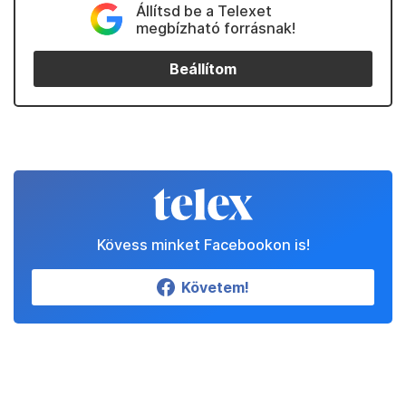
Állítsd be a Telexet
megbízható forrásnak!
Beállítom
Kövess minket Facebookon is!
Követem!