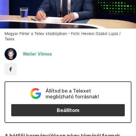
Magyar Péter a Telex stúdiójában – Fotó: Hevesi-Szabó Lujza /
Telex
Weiler Vilmos
Állítsd be a Telexet
megbízható forrásnak!
Beállítom
A hétfői kormányülésen négy témáról fognak