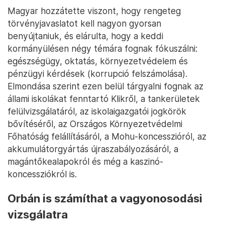
Magyar hozzátette viszont, hogy rengeteg
törvényjavaslatot kell nagyon gyorsan
benyújtaniuk, és elárulta, hogy a keddi
kormányülésen négy témára fognak fókuszálni:
egészségügy, oktatás, környezetvédelem és
pénzügyi kérdések (korrupció felszámolása).
Elmondása szerint ezen belül tárgyalni fognak az
állami iskolákat fenntartó Klikről, a tankerületek
felülvizsgálatáról, az iskolaigazgatói jogkörök
bővítéséről, az Országos Környezetvédelmi
Főhatóság felállításáról, a Mohu-koncesszióról, az
akkumulátorgyártás újraszabályozásáról, a
magántőkealapokról és még a kaszinó-
koncessziókról is.
Orbán is számíthat a vagyonosodási
vizsgálatra