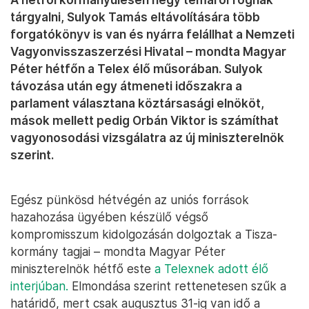
tárgyalni, Sulyok Tamás eltávolítására több
forgatókönyv is van és nyárra felállhat a Nemzeti
Vagyonvisszaszerzési Hivatal – mondta Magyar
Péter hétfőn a Telex élő műsorában. Sulyok
távozása után egy átmeneti időszakra a
parlament választana köztársasági elnököt,
mások mellett pedig Orbán Viktor is számíthat
vagyonosodási vizsgálatra az új miniszterelnök
szerint.
Egész pünkösd hétvégén az uniós források
hazahozása ügyében készülő végső
kompromisszum kidolgozásán dolgoztak a Tisza-
kormány tagjai – mondta Magyar Péter
miniszterelnök hétfő este
a Telexnek adott élő
interjúban.
Elmondása szerint rettenetesen szűk a
határidő, mert csak augusztus 31-ig van idő a