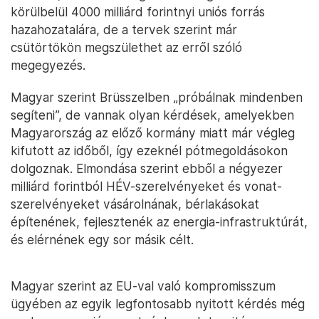
körülbelül 4000 milliárd forintnyi uniós forrás
hazahozatalára, de a tervek szerint már
csütörtökön megszülethet az erről szóló
megegyezés.
Magyar szerint Brüsszelben „próbálnak mindenben
segíteni”, de vannak olyan kérdések, amelyekben
Magyarország az előző kormány miatt már végleg
kifutott az időből, így ezeknél pótmegoldásokon
dolgoznak. Elmondása szerint ebből a négyezer
milliárd forintból HÉV-szerelvényeket és vonat-
szerelvényeket vásárolnának, bérlakásokat
építenének, fejlesztenék az energia-infrastruktúrát,
és elérnének egy sor másik célt.
Magyar szerint az EU-val való kompromisszum
ügyében az egyik legfontosabb nyitott kérdés még