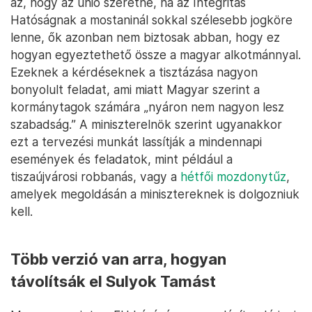
az, hogy az unió szeretné, ha az Integritás
Hatóságnak a mostaninál sokkal szélesebb jogköre
lenne, ők azonban nem biztosak abban, hogy ez
hogyan egyeztethető össze a magyar alkotmánnyal.
Ezeknek a kérdéseknek a tisztázása nagyon
bonyolult feladat, ami miatt Magyar szerint a
kormánytagok számára „nyáron nem nagyon lesz
szabadság.” A miniszterelnök szerint ugyanakkor
ezt a tervezési munkát lassítják a mindennapi
események és feladatok, mint például a
tiszaújvárosi robbanás, vagy a
hétfői mozdonytűz
,
amelyek megoldásán a minisztereknek is dolgozniuk
kell.
Több verzió van arra, hogyan
távolítsák el Sulyok Tamást