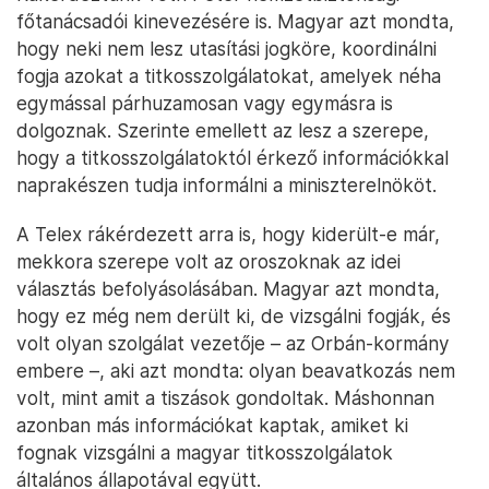
főtanácsadói kinevezésére is. Magyar azt mondta,
hogy neki nem lesz utasítási jogköre, koordinálni
fogja azokat a titkosszolgálatokat, amelyek néha
egymással párhuzamosan vagy egymásra is
dolgoznak. Szerinte emellett az lesz a szerepe,
hogy a titkosszolgálatoktól érkező információkkal
naprakészen tudja informálni a miniszterelnököt.
A Telex rákérdezett arra is, hogy kiderült-e már,
mekkora szerepe volt az oroszoknak az idei
választás befolyásolásában. Magyar azt mondta,
hogy ez még nem derült ki, de vizsgálni fogják, és
volt olyan szolgálat vezetője – az Orbán-kormány
embere –, aki azt mondta: olyan beavatkozás nem
volt, mint amit a tiszások gondoltak. Máshonnan
azonban más információkat kaptak, amiket ki
fognak vizsgálni a magyar titkosszolgálatok
általános állapotával együtt.