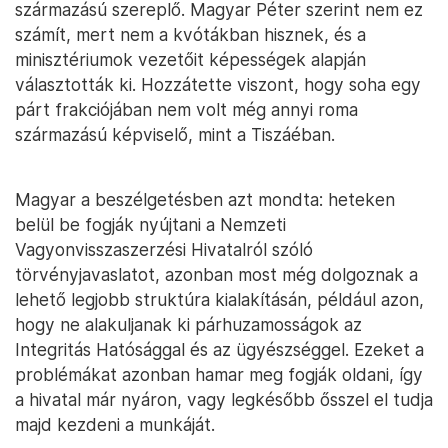
származású szereplő. Magyar Péter szerint nem ez
számít, mert nem a kvótákban hisznek, és a
minisztériumok vezetőit képességek alapján
választották ki. Hozzátette viszont, hogy soha egy
párt frakciójában nem volt még annyi roma
származású képviselő, mint a Tiszáéban.
Magyar a beszélgetésben azt mondta: heteken
belül be fogják nyújtani a Nemzeti
Vagyonvisszaszerzési Hivatalról szóló
törvényjavaslatot, azonban most még dolgoznak a
lehető legjobb struktúra kialakításán, például azon,
hogy ne alakuljanak ki párhuzamosságok az
Integritás Hatósággal és az ügyészséggel. Ezeket a
problémákat azonban hamar meg fogják oldani, így
a hivatal már nyáron, vagy legkésőbb ősszel el tudja
majd kezdeni a munkáját.