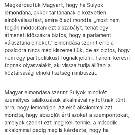
Megkérdeztük Magyart, hogy ha Sulyok
lemondana, akkor tartanának-e közvetlen
elnökválasztást, amire ő azt mondta: „most nem
fogják módosítani ezt a szabályt, tehát egy
átmeneti időszakra biztos, hogy a parlament
választana elnököt.” Elmondása szerint erre a
pozícióra nincs még kiszemeltjük, de az biztos, hogy
nem egy pártpolitikust fognak jelölni, hanem keresni
fognak olyasvalakit, aki vissza tudja állítani a
köztársasági elnöki tisztség nimbuszát.
Magyar elmondása szerint Sulyok mindkét
személyes találkozásuk alkalmával nyitottnak tűnt
arra, hogy lemondjon. Az első alkalommal azt
mondta, hogy abszolút érti azokat a szempontokat,
amelyek szerint ezt meg kell tennie, a második
alkalommal pedig meg is kérdezte, hogy ha