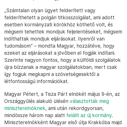
„Számtalan olyan ügyet felderített vagy
felderíthetett a polgári titkosszolgálat, ami adott
esetben kormányzati körökhöz köthető volt, és
mégsem tehettek mondjuk feljelentéseket, mégsem
indíthattak mondjuk eljárásokat. Ilyenről van
tudomásom” – mondta Magyar, hozzátéve, hogy
ezeket az eljárásokat a jövőben el fogják indítani.
Szerinte nagyon fontos, hogy a külföldi szolgálatok
újra bízzanak a magyar szolgálatokban, mert csak
így fogjuk megkapni a szövetségesektől a
létfontosságú információkat.
Magyar Pétert, a Tisza Párt elnökét május 9-én, az
Országgyűlés alakuló ülésén
választották meg
miniszterelnöknek
, ami után rekordgyorsan,
mindössze három nap alatt
felállt az új kormány
.
Miniszterelnökként Magyar első útja Krakkóba majd