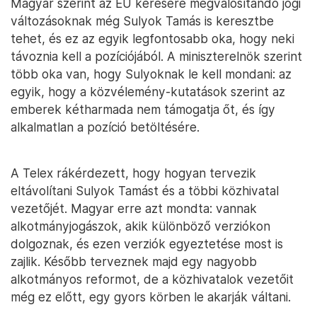
Magyar szerint az EU kérésére megvalósítandó jogi
változásoknak még Sulyok Tamás is keresztbe
tehet, és ez az egyik legfontosabb oka, hogy neki
távoznia kell a pozíciójából. A miniszterelnök szerint
több oka van, hogy Sulyoknak le kell mondani: az
egyik, hogy a közvélemény-kutatások szerint az
emberek kétharmada nem támogatja őt, és így
alkalmatlan a pozíció betöltésére.
A Telex rákérdezett, hogy hogyan tervezik
eltávolítani Sulyok Tamást és a többi közhivatal
vezetőjét. Magyar erre azt mondta: vannak
alkotmányjogászok, akik különböző verziókon
dolgoznak, és ezen verziók egyeztetése most is
zajlik. Később terveznek majd egy nagyobb
alkotmányos reformot, de a közhivatalok vezetőit
még ez előtt, egy gyors körben le akarják váltani.