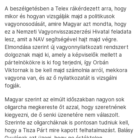
A beszélgetésben a Telex rákérdezett arra, hogy
mikor és hogyan vizsgálják majd a politikusok
vagyonosodását, amire Magyar azt mondta, hogy
ez a Nemzeti Vagyonvisszaszerzési Hivatal feladata
lesz, amit a NAV segítségével hajt majd végre.
Elmondása szerint új vagyonnyilatkozati rendszert
dolgoznak majd ki, amely a képviselők mellett a
pártelnökökre is ki fog terjedni, így Orbán
Viktornak is be kell majd számolnia arról, mekkora
vagyona van, és az ő nyilatkozatát is vizsgálni
fogják.
Magyar szerint az elmúlt időszakban nagyon sok
oligarcha megkereste őt azzal, hogy szeretnének
kiegyezni, de ő senki üzenetére nem válaszolt.
Szerinte az oligarcháknak is pontosan tudniuk kell,
hogy a Tisza Párt mire kapott felhatalmazást. Balásy
Gyulának azt üzeni, hogy ne értéktelen