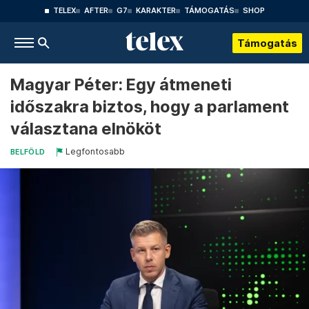
TELEX
AFTER
G7
KARAKTER
TÁMOGATÁS
SHOP
Támogatás
Magyar Péter: Egy átmeneti
időszakra biztos, hogy a parlament
választana elnököt
Legfontosabb
BELFÖLD