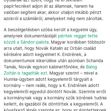
papírfecniket adjon át az államnak, hanem ha
valóban segíteni akar, akkor utaljon inkább pénzt
azokról a számláiról, amelyeket még nem zároltak.
A beszélgetésben szóba került a kegyelmi ügy,
amelynek dokumentációját
péntek reggel tette
közzé a Sándor-palota
. Magyar korábban többször
arra utalt, hogy Novák Katalin az Orbán család
kérésére adott kegyelmet K. Endrének, a
dokumentumok kikerülése után azonban Schanda
Tamás, Novák egykori kabinetfőnöke, és
Balog
Zoltán is tagadták ezt
. Magyar szerint – mivel a
Hunnia-ügyben adott kegyelemről tárgyalt a
kormány – nem reális, hogy a K. Endrének adott
kegyelemről egyedül döntött Novák. Szerinte erről
a kormánynak vagy a kormány szűk körének tudnia
kellett, és igazából ők döntöttek a kegyelemről. A
következő lépés szerinte az, hogy az érintetteknek