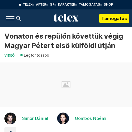
TELEX
AFTER
G7
KARAKTER
TÁMOGATÁS
SHOP
Támogatás
Vonaton és repülőn követtük végig
Magyar Pétert első külföldi útján
Legfontosabb
VIDEÓ
Simor Dániel
Gombos Noémi