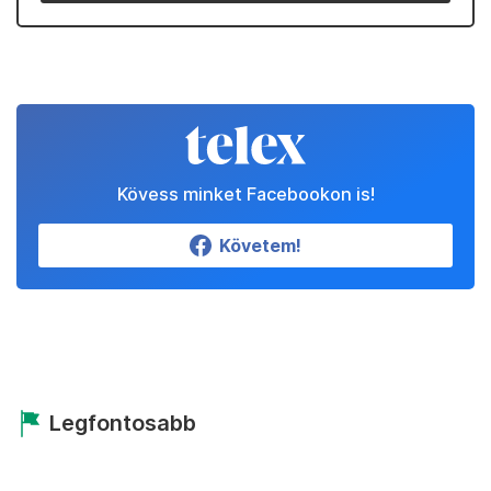
Kövess minket Facebookon is!
Követem!
Legfontosabb