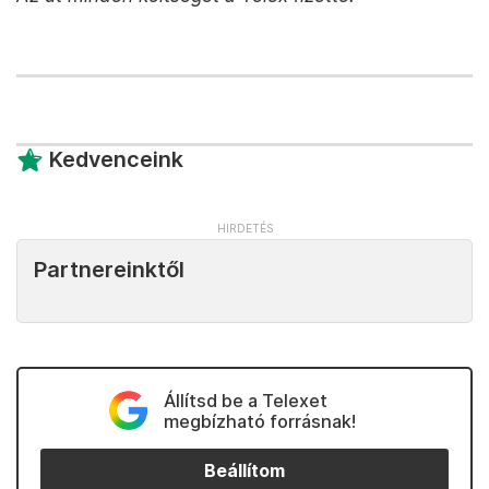
Kedvenceink
Partnereinktől
Állítsd be a Telexet
megbízható forrásnak!
Beállítom