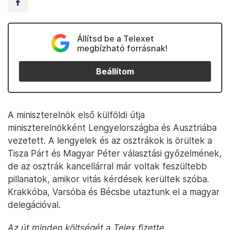
Állítsd be a Telexet
megbízható forrásnak!
Beállítom
A miniszterelnök első külföldi útja
miniszterelnökként Lengyelországba és Ausztriába
vezetett. A lengyelek és az osztrákok is örültek a
Tisza Párt és Magyar Péter választási győzelmének,
de az osztrák kancellárral már voltak feszültebb
pillanatok, amikor vitás kérdések kerültek szóba.
Krakkóba, Varsóba és Bécsbe utaztunk el a magyar
delegációval.
Az út minden költségét a Telex fizette.