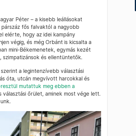
agyar Péter – a kisebb leállásokat
 a párszáz fős falvaktól a nagyobb
el elérte, hogy az idei kampány
jen végig, és még Orbánt is kicsalta a
ágban mini-Békemenetek, egymás kezét
 szimpatizánsok és ellentüntetők.
zerint a legintenzívebb választási
s óta, utcán megvívott harcokkal és
resztül mutattuk meg ebben a
 választási őrület, aminek most vége lett.
tunk.