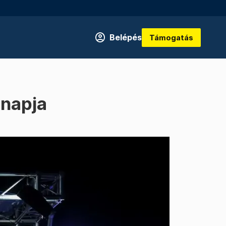
Belépés
Támogatás
 napja