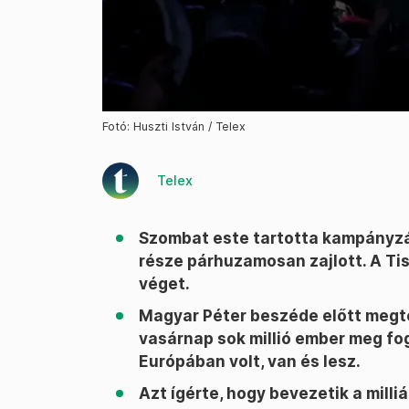
Fotó: Huszti István / Telex
Telex
Szombat este tartotta kampányzáró
része párhuzamosan zajlott. A Tis
véget.
Magyar Péter beszéde előtt megte
vasárnap sok millió ember meg fog
Európában volt, van és lesz.
Azt ígérte, hogy bevezetik a mill