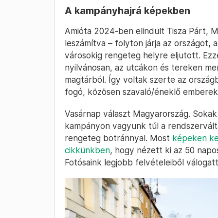
A kampányhajrá képekben
Amióta 2024-ben elindult Tisza Párt, M
leszámítva – folyton járja az országot,
városokig rengeteg helyre eljutott. Ezz
nyilvánosan, az utcákon és tereken men
magtárból. Így voltak szerte az orsz
fogó, közösen szavaló/éneklő emberek,
Vasárnap választ Magyarország. Sokak s
kampányon vagyunk túl a rendszerváltá
rengeteg botránnyal. Most
képeken ke
cikkünkben
, hogy nézett ki az 50 napos
Fotósaink legjobb felvételeiből válogat