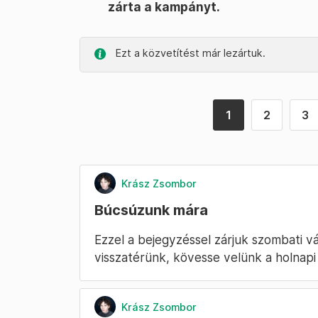
zárta a kampányt.
Ezt a közvetítést már lezártuk.
1
2
3
Krász Zsombor
Búcsúzunk mára
Ezzel a bejegyzéssel zárjuk szombati v
visszatérünk, kövesse velünk a holnapi 
Krász Zsombor