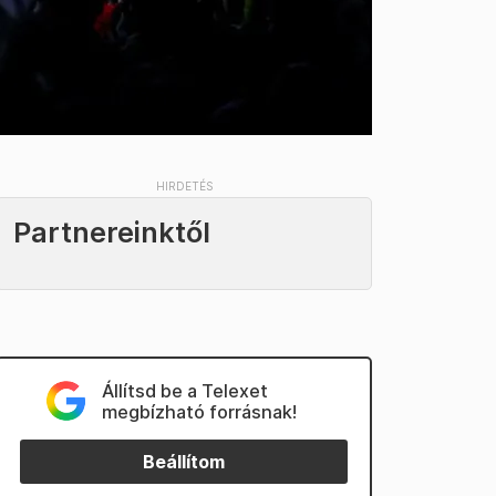
Partnereinktől
Állítsd be a Telexet
megbízható forrásnak!
Beállítom