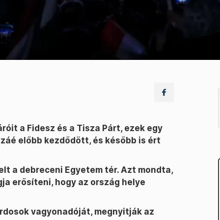
it a Fidesz és a Tisza Párt, ezek egy
záé előbb kezdődött, és később is ért
lt a debreceni Egyetem tér. Azt mondta,
ja erősíteni, hogy az ország helye
iárdosok vagyonadóját, megnyitják az