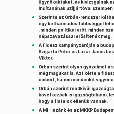
ügynökaktákat, és kivizsgálnák az
indítanának Szijjártóval szemben 
Szerinte az Orbán-rendszer kétha
egy kétharmados többséggel lehe
„minden politikai erőt, minden s
népszavazással erősítenék meg.
A Fidesz kampányzáróján a budap
Szijjártó Péter és Lázár János be
Viktor.
Orbán szerint olyan győzelmet ar
még magukat is. Azt kérte a fides
embert, hanem mindenkit vigyenek
Orbán szerint rendkívül igazságt
következőek is igazságtalanok l
hogy a fiatalok ellenük vannak.
A Mi Hazánk és az MKKP Budapest