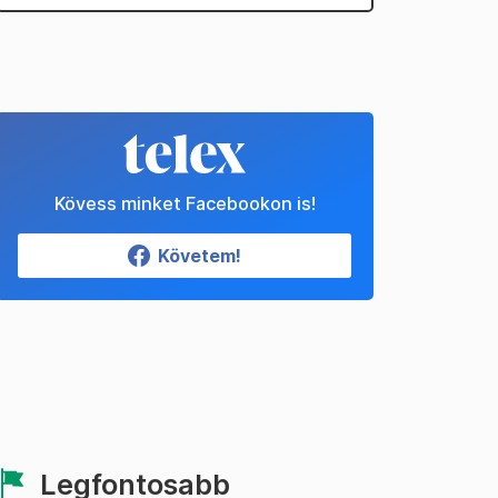
Kövess minket Facebookon is!
Követem!
Legfontosabb