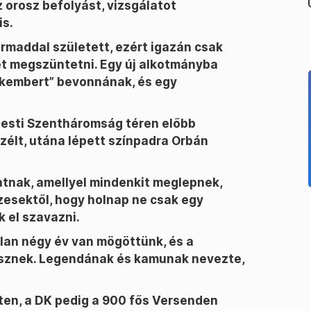
 orosz befolyást, vizsgálatot
is.
rmaddal született, ezért igazán csak
t megszüntetni. Egy új alkotmányba
zakembert” bevonnának, és egy
esti Szentháromság téren előbb
szélt, utána lépett színpadra Orbán
atnak, amellyel mindenkit meglepnek,
zesektől, hogy holnap ne csak egy
 el szavazni.
alan négy év van mögöttünk, és a
esznek. Legendának és kamunak nevezte,
en, a DK pedig a 900 fős Versenden