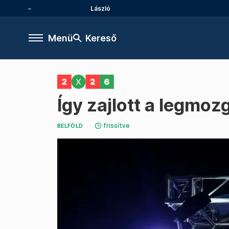
László
Menü
Kereső
Így zajlott a legmo
frissítve
BELFÖLD