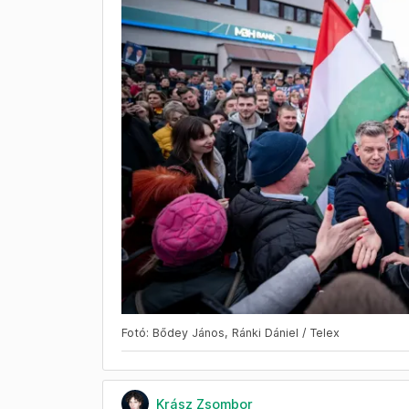
Fotó: Bődey János, Ránki Dániel / Telex
Krász Zsombor