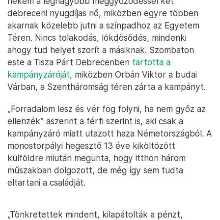
nekem a legnagyobb meggyőződéssel két
debreceni nyugdíjas nő, miközben egyre többen
akarnak közelebb jutni a színpadhoz az Egyetem
Téren. Nincs tolakodás, lökdösődés, mindenki
ahogy tud helyet szorít a másiknak. Szombaton
este a Tisza Párt Debrecenben
tartotta a
kampányzáróját
, miközben Orbán Viktor a budai
Várban, a Szentháromság téren zárta a kampányt.
„Forradalom lesz és vér fog folyni, ha nem győz az
ellenzék” aszerint a férfi szerint is, aki csak a
kampányzáró miatt utazott haza Németországból. A
monostorpályi hegesztő 13 éve kiköltözött
külföldre miután megunta, hogy itthon három
műszakban dolgozott, de még így sem tudta
eltartani a családját.
„Tönkretettek mindent, kilapátolták a pénzt,