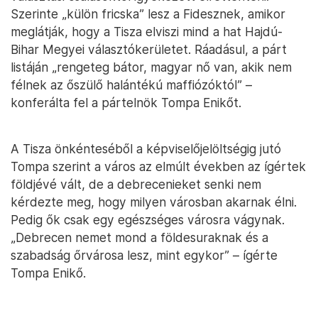
Szerinte „külön fricska” lesz a Fidesznek, amikor
meglátják, hogy a Tisza elviszi mind a hat Hajdú-
Bihar Megyei választókerületet. Ráadásul, a párt
listáján „rengeteg bátor, magyar nő van, akik nem
félnek az őszülő halántékú maffiózóktól” –
konferálta fel a pártelnök Tompa Enikőt.
A Tisza önkénteséből a képviselőjelöltségig jutó
Tompa szerint a város az elmúlt években az ígértek
földjévé vált, de a debrecenieket senki nem
kérdezte meg, hogy milyen városban akarnak élni.
Pedig ők csak egy egészséges városra vágynak.
„Debrecen nemet mond a földesuraknak és a
szabadság őrvárosa lesz, mint egykor” – ígérte
Tompa Enikő.