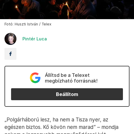
Fotó: Huszti István / Telex
Pintér Luca
Állítsd be a Telexet
megbízható forrásnak!
Beállítom
„Polgárháború lesz, ha nem a Tisza nyer, az
egészen biztos. Kő kövön nem marad” – mondja