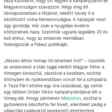
haza külföldről, hogy ott legyen a kampányzárón és
Magyarországon szavazzon. Négy évig élt
távkapcsolatban a férjével, mielőtt tavaly ő is
kiköltözött volna Németországba. A házaspár most
úgy gondolja, már csak a nyugdíjas éveikre
költöznének haza. Szerintük ugyanis legalább 20 év
kell ahhoz, hogy az emberek mentálisan
feldolgozzák a Fidesz politikáját.
„Készen álltok holnap történelmet írni?” – tüzelték
az embereket a stáb tagjai mielőtt Magyar Péter a
tömegen keresztül, zászlóval a kezében, ezúttal
öltönyben és nyakkendőben vonult fel a színpadra.
A Tisza Párt elnöke egy óra csúszással, így szinte
egy időben Orbán Viktor kampányzárójával állt a
tömeg elé. Ahogy pénteken
Miskolcon
, ezúttal is
győzelemre készítette fel híveit, ellenfeleit pedig a
választási csalásoktól igyekezett elrettenteni.