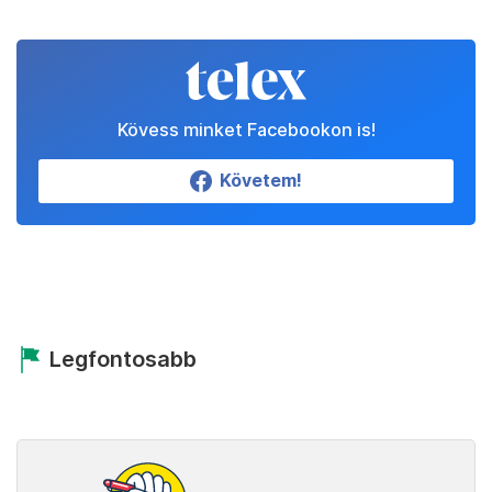
Kövess minket Facebookon is!
Követem!
Legfontosabb