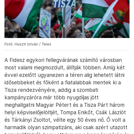
Fotó: Huszti István / Telex
A Fidesz egykori fellegvárának számító városban
most valami megmozdult, állítják többen. Amíg két
évvel ezelőtt ugyanezen a téren alig lehetett látni
idősebbeket és főként a fiatalabbak mentek ki a
Tisza rendezvényére, addig a szombati
kampányzáróra már több nyugdíjas jött
meghallgatni Magyar Pétert és a Tisza Párt három
helyi képviselőjelöltjét, Tompa Enikőt, Csák Lászlót
és Tárkányi Zsoltot, vélte egy 50 éves nő. Ő volt a
harmadik olyan szimpatizáns, aki csak azért utazott