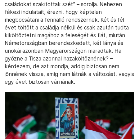
családokat szakítottak szét” – sorolja. Nehezen
fékezi indulatait, érezni, hogy képtelen
megbocsátani a fennálló rendszernek. Két és fél
évet töltött a családja nélkül és csak azután tudta
kiköltöztetni magához a feleségét és fiát, miután
Németországban berendezkedett, két lánya és
unokái azonban Magyarországon maradtak. Ha
győzne a Tisza azonnal hazaköltöznének? –
kérdezem, de azt mondja, addig biztosan nem
jönnének vissza, amíg nem látnák a változást, vagyis
egy évet biztosan várnának.