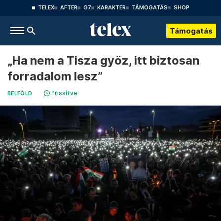
TELEX
AFTER
G7
KARAKTER
TÁMOGATÁS
SHOP
Támogatás
„Ha nem a Tisza győz, itt biztosan
forradalom lesz”
frissítve
BELFÖLD