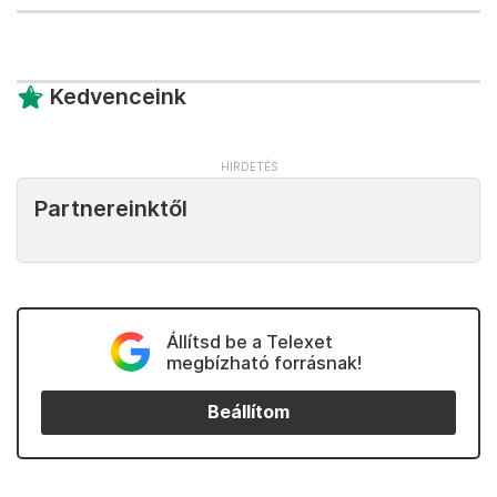
Kedvenceink
Partnereinktől
Állítsd be a Telexet
megbízható forrásnak!
Beállítom