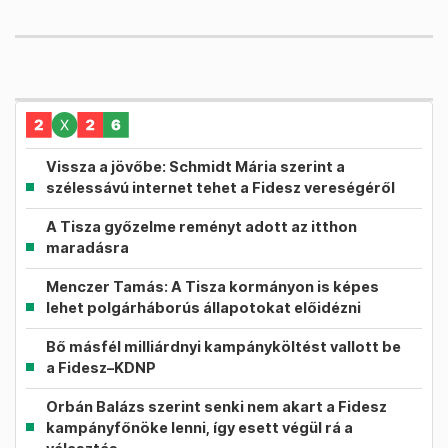
Vissza a jövőbe: Schmidt Mária szerint a
szélessávú internet tehet a Fidesz vereségéről
A Tisza győzelme reményt adott az itthon
maradásra
Menczer Tamás: A Tisza kormányon is képes
lehet polgárháborús állapotokat előidézni
Bő másfél milliárdnyi kampányköltést vallott be
a Fidesz–KDNP
Orbán Balázs szerint senki nem akart a Fidesz
kampányfőnöke lenni, így esett végül rá a