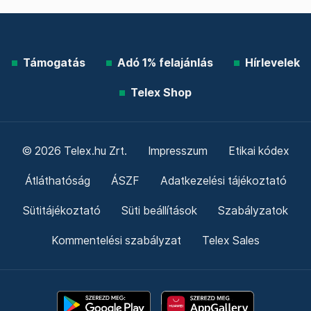
Támogatás
Adó 1% felajánlás
Hírlevelek
Telex Shop
© 2026 Telex.hu Zrt.
Impresszum
Etikai kódex
Átláthatóság
ÁSZF
Adatkezelési tájékoztató
Sütitájékoztató
Süti beállítások
Szabályzatok
Kommentelési szabályzat
Telex Sales