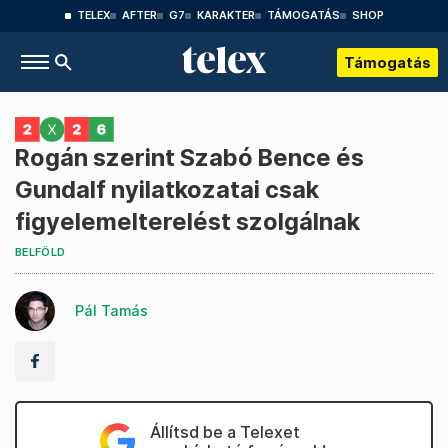
TELEX
AFTER
G7
KARAKTER
TÁMOGATÁS
SHOP
Támogatás
Rogán szerint Szabó Bence és
Gundalf nyilatkozatai csak
figyelemelterelést szolgálnak
BELFÖLD
Pál Tamás
Állítsd be a Telexet