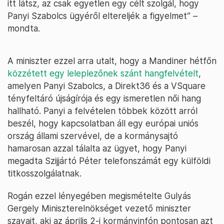
itt látsz, az csak egyetlen egy célt szolgál, hogy
Panyi Szabolcs ügyéről eltereljék a figyelmet” –
mondta.
A miniszter ezzel arra utalt, hogy a Mandiner hétfőn
közzétett egy leleplezőnek szánt hangfelvételt
,
amelyen Panyi Szabolcs, a Direkt36 és a VSquare
tényfeltáró újságírója és egy ismeretlen női hang
hallható. Panyi a felvételen többek között arról
beszél, hogy kapcsolatban áll egy európai uniós
ország állami szervével, de a kormánysajtó
hamarosan azzal tálalta az ügyet, hogy Panyi
megadta Szijjártó Péter telefonszámát egy külföldi
titkosszolgálatnak.
Rogán ezzel lényegében megismételte Gulyás
Gergely Miniszterelnökséget vezető miniszter
szavait, aki az április 2-i kormányinfón pontosan azt