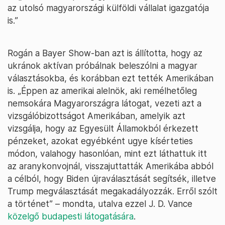
az utolsó magyarországi külföldi vállalat igazgatója
is.”
Rogán a Bayer Show-ban azt is állította, hogy az
ukránok aktívan próbálnak beleszólni a magyar
választásokba, és korábban ezt tették Amerikában
is. „Éppen az amerikai alelnök, aki remélhetőleg
nemsokára Magyarországra látogat, vezeti azt a
vizsgálóbizottságot Amerikában, amelyik azt
vizsgálja, hogy az Egyesült Államokból érkezett
pénzeket, azokat egyébként ugye kísérteties
módon, valahogy hasonlóan, mint ezt láthattuk itt
az aranykonvojnál, visszajuttatták Amerikába abból
a célból, hogy Biden újraválasztását segítsék, illetve
Trump megválasztását megakadályozzák. Erről szólt
a történet” – mondta, utalva ezzel J. D. Vance
közelgő budapesti látogatására
.