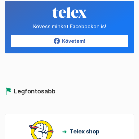
Kövess minket Facebookon is!
Követem!
Legfontosabb
Telex shop