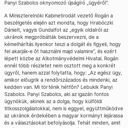
Panyi Szabolcs oknyomozó újságíró „ügyéről”.
A Miniszterelnöki Kabinetirodát vezető Rogán a
beszélgetés elején azt mondta, hogy Hrabóczki
Dánielt, vagyis Gundalfot az „egyik oldalról az
ukránok megpróbálták beszervezni, de a
kémelhárítás ilyenkor teszi a dolgát és figyeli, hogy
fel akarják-e őt használni majd valamire”, és ezért
lépett közbe az Alkotmányvédelmi Hivatal. Rogán
ennél több részletet nem osztott meg a konkrét
ügyről, hanem azzal folytatta, hogy: „Az egész ügy,
amikor előugrik a rendőrszázados és mindenki, az
kedden van. Mi történik hétfőn? Lebukik Panyi
Szabolcs. Panyi Szabolcs, aki az igazán fontos
ügynökük, akinek az a dolga, hogy külföldi
titkosszolgálatokkal, nem is eggyel, együttműködve
az ukránok érdekében a magyar kormányt lejárassa
és a választásokat befolyásolja. Tehát minden, amit