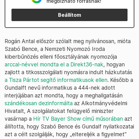
megbízható forrásnak!
Beállítom
Rogán Antal először szólalt meg nyilvánosan, mióta
Szabó Bence, a Nemzeti Nyomozó Iroda
kiberbűnözés elleni főosztályának nyomozója
arccal-névvel mondta el a Direkt36-nak
, hogyan
zajlott a titkosszolgálati nyomásra indult házkutatás
a Tisza Pártot segítő informatikusok ellen
. Később a
Gundalft nevű informatikus a 444-nek adott
interjújában azt mondta, hogy a meghallgatásán
szándékosan dezinformálta
az Alkotmányvédelmi
Hivatalt, A szolgálatokat felügyelő miniszter
vasárnap a
Hír TV Bayer Show című műsorában
azt
állította, hogy Szabó Bence és Gundalf nyilatkozatai
azt a célt szolgálják, hogy „eltereljék a figyelmet”