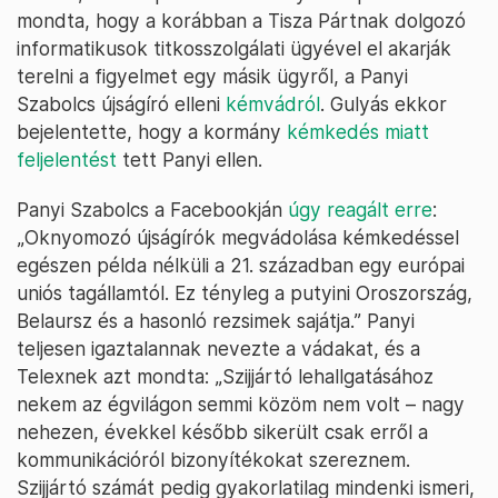
mondta, hogy a korábban a Tisza Pártnak dolgozó
informatikusok titkosszolgálati ügyével el akarják
terelni a figyelmet egy másik ügyről, a Panyi
Szabolcs újságíró elleni
kémvádról
. Gulyás ekkor
bejelentette, hogy a kormány
kémkedés miatt
feljelentést
tett Panyi ellen.
Panyi Szabolcs a Facebookján
úgy reagált erre
:
„Oknyomozó újságírók megvádolása kémkedéssel
egészen példa nélküli a 21. században egy európai
uniós tagállamtól. Ez tényleg a putyini Oroszország,
Belaursz és a hasonló rezsimek sajátja.” Panyi
teljesen igaztalannak nevezte a vádakat, és a
Telexnek azt mondta: „Szijjártó lehallgatásához
nekem az égvilágon semmi közöm nem volt – nagy
nehezen, évekkel később sikerült csak erről a
kommunikációról bizonyítékokat szereznem.
Szijjártó számát pedig gyakorlatilag mindenki ismeri,