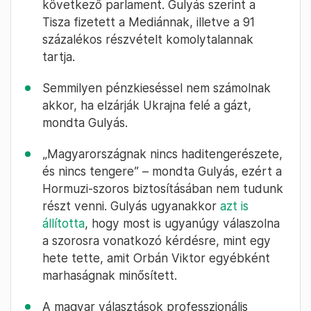
következő parlament. Gulyás szerint a
Tisza fizetett a Mediánnak, illetve a 91
százalékos részvételt komolytalannak
tartja.
Semmilyen pénzkieséssel nem számolnak
akkor, ha elzárják Ukrajna felé a gázt,
mondta Gulyás.
„Magyarországnak nincs haditengerészete,
és nincs tengere” – mondta Gulyás, ezért a
Hormuzi-szoros biztosításában nem tudunk
részt venni. Gulyás ugyanakkor
azt is
állította
, hogy most is ugyanúgy válaszolna
a szorosra vonatkozó kérdésre, mint egy
hete tette, amit Orbán Viktor egyébként
marhaságnak minősített.
A magyar választások professzionális