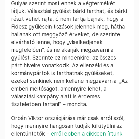
Gulyás szerint most ennek a végtermékét
látjuk. Választási gyűlést bárki tarthat, és bárki
részt vehet rajta, ő nem tartja bajnak, hogy a
Fidesz gyűlésein tiszások jelennek meg, hátha
hallanak ott meggyőző érveket, de szerinte
elvárható lenne, hogy „viselkedjenek
megfelelően”, és ne akarják megzavarni a
gyűlést. Szerinte ez mindenkire, az összes
párt híveire vonatkozik. Az ellenzéki és a
kormánypártok is tarthatnak gyűléseket,
ezeket senkinek nem kellene megzavarnia. „Az
emberi méltóságot, amennyire lehet, a
választási kampány alatt is érdemes
tiszteletben tartani” – mondta.
Orbán Viktor országjárása már csak arról szól,
hogy mennyire hangosan tudják kifütyülni az
ellentüntetők –
erről ebben a cikkben írtunk