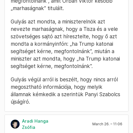
megfontolnánk”, amit Orbán Viktor később
„marhaságnak” titulált.
Gulyás azt mondta, a miniszterelnök azt
nevezte marhaságnak, hogy a Tisza és a vele
szövetséges sajtó azt híresztelte, hogy ő azt
mondta a kormányinfón: „ha Trump katonai
segítséget kérne, megfontolnánk”, miután a
miniszter azt mondta, hogy „ha Trump katonai
segítséget kérne, megfontolnánk”.
Gulyás végül arról is beszélt, hogy nincs arról
megosztható információja, hogy melyik
államnak kémkedik a szerintük Panyi Szabolcs
újságíró.
Aradi Hanga
March 26. – 11:06
Zsófia