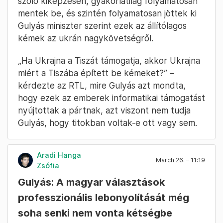
szóló kiképzésen, gyakorlatilag folyamatosan
mentek be, és szintén folyamatosan jöttek ki
Gulyás miniszter szerint ezek az állítólagos
kémek az ukrán nagykövetségről.
„Ha Ukrajna a Tiszát támogatja, akkor Ukrajna
miért a Tiszába épített be kémeket?” –
kérdezte az RTL, mire Gulyás azt mondta,
hogy ezek az emberek informatikai támogatást
nyújtottak a pártnak, azt viszont nem tudja
Gulyás, hogy titokban voltak-e ott vagy sem.
Aradi Hanga
March 26. – 11:19
Zsófia
Gulyás: A magyar választások
professzionális lebonyolítását még
soha senki nem vonta kétségbe