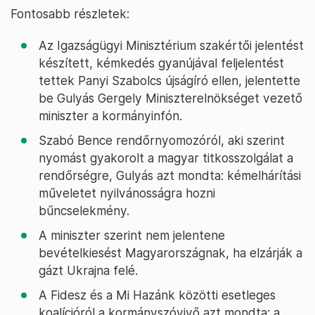
Fontosabb részletek:
Az Igazságügyi Minisztérium szakértői jelentést
készített, kémkedés gyanújával feljelentést
tettek Panyi Szabolcs újságíró ellen, jelentette
be Gulyás Gergely Miniszterelnökséget vezető
miniszter a kormányinfón.
Szabó Bence rendőrnyomozóról, aki szerint
nyomást gyakorolt a magyar titkosszolgálat a
rendőrségre, Gulyás azt mondta: kémelhárítási
műveletet nyilvánosságra hozni
bűncselekmény.
A miniszter szerint nem jelentene
bevételkiesést Magyarországnak, ha elzárják a
gázt Ukrajna felé.
A Fidesz és a Mi Hazánk közötti esetleges
koalícióról a kormányszóvivő azt mondta: a