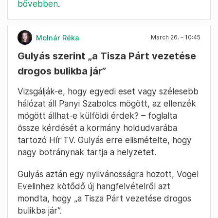
bővebben
.
Molnár Réka
March 26. – 10:45
Gulyás szerint „a Tisza Párt vezetése
drogos bulikba jár”
Vizsgálják-e, hogy egyedi eset vagy szélesebb
hálózat áll Panyi Szabolcs mögött, az ellenzék
mögött állhat-e külföldi érdek? – foglalta
össze kérdését a kormány holdudvarába
tartozó Hír TV. Gulyás erre elismételte, hogy
nagy botránynak tartja a helyzetet.
Gulyás aztán egy nyilvánosságra hozott, Vogel
Evelinhez kötődő új hangfelvételről azt
mondta, hogy „a Tisza Párt vezetése drogos
bulikba jár”.