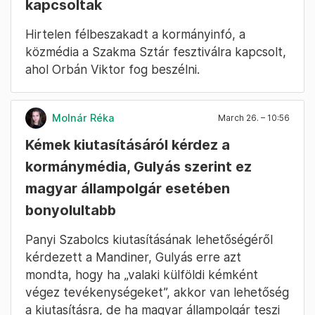
kapcsoltak
Hirtelen félbeszakadt a kormányinfó, a
közmédia a Szakma Sztár fesztiválra kapcsolt,
ahol Orbán Viktor fog beszélni.
Molnár Réka
March 26. – 10:56
Kémek kiutasításáról kérdez a
kormánymédia, Gulyás szerint ez
magyar állampolgár esetében
bonyolultabb
Panyi Szabolcs kiutasításának lehetőségéről
kérdezett a Mandiner, Gulyás erre azt
mondta, hogy ha „valaki külföldi kémként
végez tevékenységeket”, akkor van lehetőség
a kiutasításra, de ha magyar állampolgár teszi