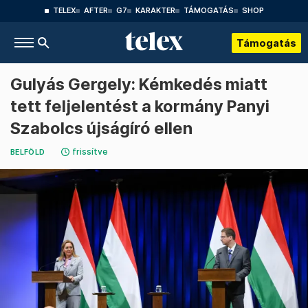
TELEX
AFTER
G7
KARAKTER
TÁMOGATÁS
SHOP
Támogatás
Gulyás Gergely: Kémkedés miatt
tett feljelentést a kormány Panyi
Szabolcs újságíró ellen
frissítve
BELFÖLD