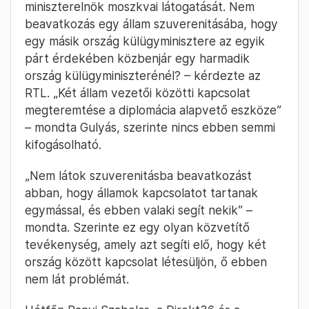
miniszterelnök moszkvai látogatását. Nem
beavatkozás egy állam szuverenitásába, hogy
egy másik ország külügyminisztere az egyik
párt érdekében közbenjár egy harmadik
ország külügyminiszterénél? – kérdezte az
RTL. „Két állam vezetői közötti kapcsolat
megteremtése a diplomácia alapvető eszköze”
– mondta Gulyás, szerinte nincs ebben semmi
kifogásolható.
„Nem látok szuverenitásba beavatkozást
abban, hogy államok kapcsolatot tartanak
egymással, és ebben valaki segít nekik” –
mondta. Szerinte ez egy olyan közvetítő
tevékenység, amely azt segíti elő, hogy két
ország között kapcsolat létesüljön, ő ebben
nem lát problémát.