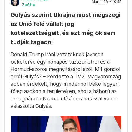
March 26. – 10:55
Zsófia
Gulyás szerint Ukrajna most megszegi
az Unió felé vállalt jogi
kötelezettségeit, és ezt még ők sem
tudják tagadni
Donald Trump iráni vezetőknek javasolt
béketerve egy hónapos tűzszünetről és a
Hormuzi-szoros megnyitásáról szól. Mit gondol
erről Gulyás? – kérdezte a TV2. Magyarország
abban érdekelt, hogy mindenhol béke legyen,
főleg azokon a területeken, ahol a háború az
energiaárak elszabadulására is hatással van –
válaszolta Gulyás.