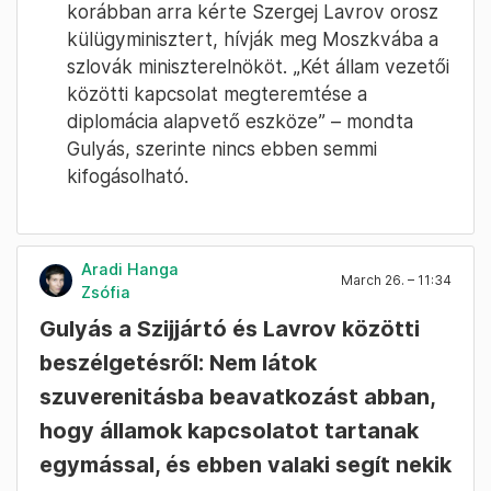
korábban arra kérte Szergej Lavrov orosz
külügyminisztert, hívják meg Moszkvába a
szlovák miniszterelnököt. „Két állam vezetői
közötti kapcsolat megteremtése a
diplomácia alapvető eszköze” – mondta
Gulyás, szerinte nincs ebben semmi
kifogásolható.
Aradi Hanga
March 26. – 11:34
Zsófia
Gulyás a Szijjártó és Lavrov közötti
beszélgetésről: Nem látok
szuverenitásba beavatkozást abban,
hogy államok kapcsolatot tartanak
egymással, és ebben valaki segít nekik