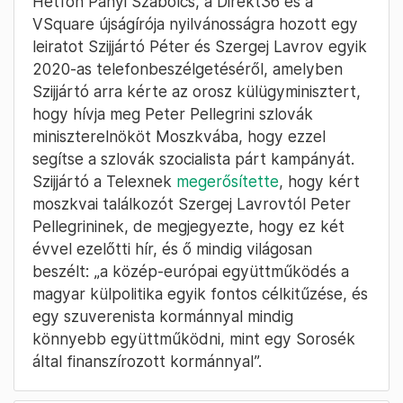
Hétfőn Panyi Szabolcs, a Direkt36 és a
VSquare újságírója nyilvánosságra hozott egy
leiratot Szijjártó Péter és Szergej Lavrov egyik
2020-as telefonbeszélgetéséről, amelyben
Szijjártó arra kérte az orosz külügyminisztert,
hogy hívja meg Peter Pellegrini szlovák
miniszterelnököt Moszkvába, hogy ezzel
segítse a szlovák szocialista párt kampányát.
Szijjártó a Telexnek
megerősítette
, hogy kért
moszkvai találkozót Szergej Lavrovtól Peter
Pellegrininek, de megjegyezte, hogy ez két
évvel ezelőtti hír, és ő mindig világosan
beszélt: „a közép-európai együttműködés a
magyar külpolitika egyik fontos célkitűzése, és
egy szuverenista kormánnyal mindig
könnyebb együttműködni, mint egy Sorosék
által finanszírozott kormánnyal”.