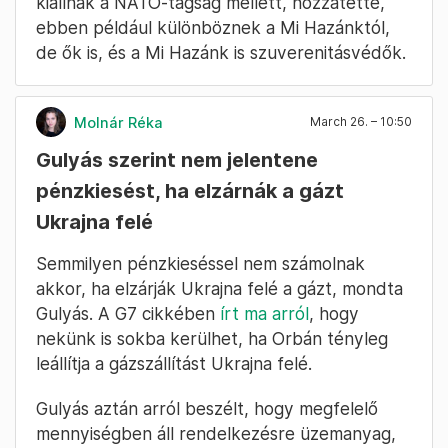
kiállnak a NATO-tagság mellett, hozzátette,
ebben például különböznek a Mi Hazánktól,
de ők is, és a Mi Hazánk is szuverenitásvédők.
Molnár Réka
March 26. – 10:50
Gulyás szerint nem jelentene
pénzkiesést, ha elzárnák a gázt
Ukrajna felé
Semmilyen pénzkieséssel nem számolnak
akkor, ha elzárják Ukrajna felé a gázt, mondta
Gulyás. A G7 cikkében
írt ma arról
, hogy
nekünk is sokba kerülhet, ha Orbán tényleg
leállítja a gázszállítást Ukrajna felé.
Gulyás aztán arról beszélt, hogy megfelelő
mennyiségben áll rendelkezésre üzemanyag,