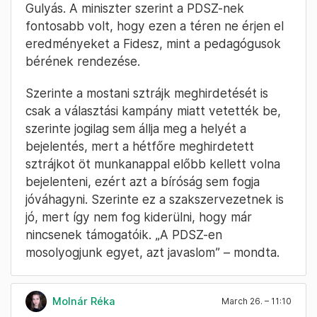
Gulyás. A miniszter szerint a PDSZ-nek
fontosabb volt, hogy ezen a téren ne érjen el
eredményeket a Fidesz, mint a pedagógusok
bérének rendezése.
Szerinte a mostani sztrájk meghirdetését is
csak a választási kampány miatt vetették be,
szerinte jogilag sem állja meg a helyét a
bejelentés, mert a hétfőre meghirdetett
sztrájkot öt munkanappal előbb kellett volna
bejelenteni, ezért azt a bíróság sem fogja
jóváhagyni. Szerinte ez a szakszervezetnek is
jó, mert így nem fog kiderülni, hogy már
nincsenek támogatóik. „A PDSZ-en
mosolyogjunk egyet, azt javaslom” – mondta.
Molnár Réka
March 26. – 11:10