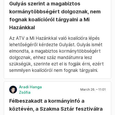
Gulyás szerint a magabiztos
kormánytöbbségért dolgoznak, nem
fognak koalícióról tárgyalni a Mi
Hazánkkal
Az ATV a Mi Hazánkkal való koalícióra lépés
lehetőségéről kérdezte Gulyást. Gulyás ismét
elmondta, a magabiztos kormánytöbbségért
dolgoznak, ehhez száz mandátumra lesz
szükségük, szerinte ezt el is fogják érni, ezért
semmilyen koalícióról nem fognak tárgyalni.
Aradi Hanga
March 26. – 11:01
Zsófia
Félbeszakadt a kormányinfó a
köztévén, a Szakma Sztár fesztiválra