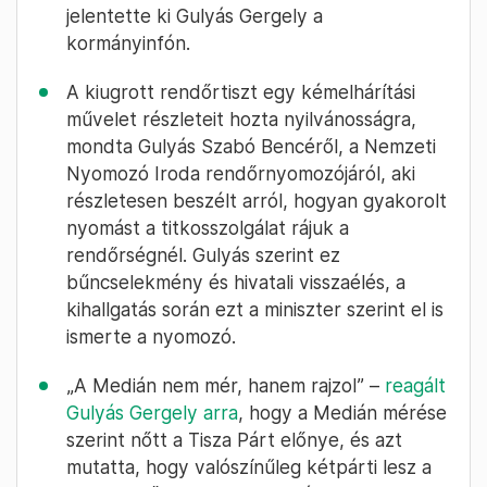
jelentette ki Gulyás Gergely a
kormányinfón.
A kiugrott rendőrtiszt egy kémelhárítási
művelet részleteit hozta nyilvánosságra,
mondta Gulyás Szabó Bencéről, a Nemzeti
Nyomozó Iroda rendőrnyomozójáról, aki
részletesen beszélt arról, hogyan gyakorolt
nyomást a titkosszolgálat rájuk a
rendőrségnél. Gulyás szerint ez
bűncselekmény és hivatali visszaélés, a
kihallgatás során ezt a miniszter szerint el is
ismerte a nyomozó.
„A Medián nem mér, hanem rajzol” –
reagált
Gulyás Gergely arra
, hogy a Medián mérése
szerint nőtt a Tisza Párt előnye, és azt
mutatta, hogy valószínűleg kétpárti lesz a