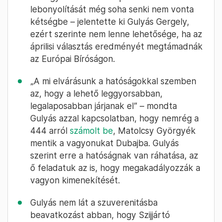
lebonyolítását még soha senki nem vonta
kétségbe – jelentette ki Gulyás Gergely,
ezért szerinte nem lenne lehetősége, ha az
áprilisi választás eredményét megtámadnák
az Európai Bíróságon.
„A mi elvárásunk a hatóságokkal szemben
az, hogy a lehető leggyorsabban,
legalaposabban járjanak el” – mondta
Gulyás azzal kapcsolatban, hogy nemrég a
444 arról
számolt be
, Matolcsy Györgyék
mentik a vagyonukat Dubajba. Gulyás
szerint erre a hatóságnak van ráhatása, az
ő feladatuk az is, hogy megakadályozzák a
vagyon kimenekítését.
Gulyás nem lát a szuverenitásba
beavatkozást abban, hogy Szijjártó