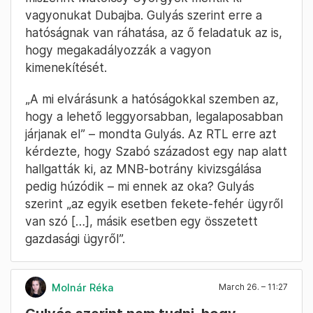
vagyonukat Dubajba. Gulyás szerint erre a
hatóságnak van ráhatása, az ő feladatuk az is,
hogy megakadályozzák a vagyon
kimenekítését.
„A mi elvárásunk a hatóságokkal szemben az,
hogy a lehető leggyorsabban, legalaposabban
járjanak el” – mondta Gulyás. Az RTL erre azt
kérdezte, hogy Szabó századost egy nap alatt
hallgatták ki, az MNB-botrány kivizsgálása
pedig húzódik – mi ennek az oka? Gulyás
szerint „az egyik esetben fekete-fehér ügyről
van szó […], másik esetben egy összetett
gazdasági ügyről”.
Molnár Réka
March 26. – 11:27