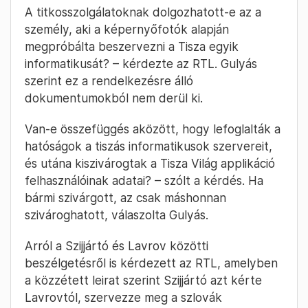
A titkosszolgálatoknak dolgozhatott-e az a
személy, aki a képernyőfotók alapján
megpróbálta beszervezni a Tisza egyik
informatikusát? – kérdezte az RTL. Gulyás
szerint ez a rendelkezésre álló
dokumentumokból nem derül ki.
Van-e összefüggés aközött, hogy lefoglalták a
hatóságok a tiszás informatikusok szervereit,
és utána kiszivárogtak a Tisza Világ applikáció
felhasználóinak adatai? – szólt a kérdés. Ha
bármi szivárgott, az csak máshonnan
szivároghatott, válaszolta Gulyás.
Arról a Szijjártó és Lavrov közötti
beszélgetésről is kérdezett az RTL, amelyben
a közzétett leirat szerint Szijjártó azt kérte
Lavrovtól, szervezze meg a szlovák