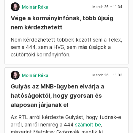
Molnár Réka
March 26. – 11:34
Vége a kormányinfónak, több újság
nem kérdezhetett
Nem kérdezhetett többek között sem a Telex,
sem a 444, sem a HVG, sem más újságok a
csütörtöki kormányinfón.
Molnár Réka
March 26. – 11:33
Gulyás az MNB-ügyben elvárja a
hatóságoktól, hogy gyorsan és
alaposan járjanak el
Az RTL arról kérdezte Gulyást, hogy tudnak-e
arról, amiről nemrég a 444
számolt be
,
miszerint Matolcsy Györgyék mentik ki