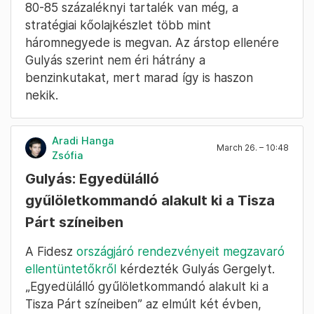
80-85 százaléknyi tartalék van még, a
stratégiai kőolajkészlet több mint
háromnegyede is megvan. Az árstop ellenére
Gulyás szerint nem éri hátrány a
benzinkutakat, mert marad így is haszon
nekik.
Aradi Hanga
March 26. – 10:48
Zsófia
Gulyás: Egyedülálló
gyűlöletkommandó alakult ki a Tisza
Párt színeiben
A Fidesz
országjáró rendezvényeit megzavaró
ellentüntetőkről
kérdezték Gulyás Gergelyt.
„Egyedülálló gyűlöletkommandó alakult ki a
Tisza Párt színeiben” az elmúlt két évben,