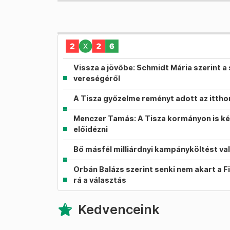
Vissza a jövőbe: Schmidt Mária szerint a 
vereségéről
A Tisza győzelme reményt adott az itth
Menczer Tamás: A Tisza kormányon is ké
előidézni
Bő másfél milliárdnyi kampányköltést va
Orbán Balázs szerint senki nem akart a F
rá a választás
Kedvenceink