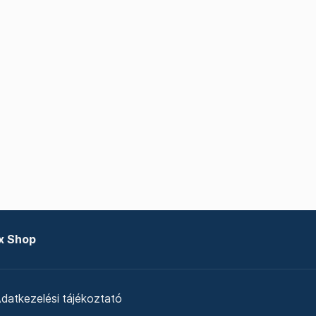
x Shop
datkezelési tájékoztató