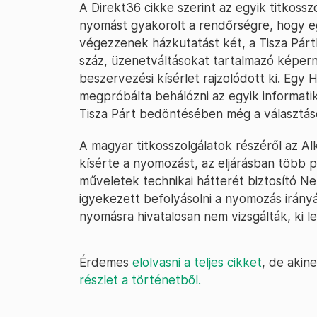
A Direkt36 cikke szerint az egyik titkossz
nyomást gyakorolt a rendőrségre, hogy e
végezzenek házkutatást két, a Tisza Párt
száz, üzenetváltásokat tartalmazó képer
beszervezési kísérlet rajzolódott ki. Egy
megpróbálta behálózni az egyik informati
Tisza Párt bedöntésében még a választáso
A magyar titkosszolgálatok részéről az A
kísérte a nyomozást, az eljárásban több po
műveletek technikai hátterét biztosító Ne
igyekezett befolyásolni a nyomozás irányát
nyomásra hivatalosan nem vizsgálták, ki l
Érdemes
elolvasni a teljes cikket
, de akine
részlet a történetből.