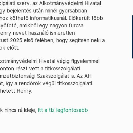
olgálati szerv, az Alkotmányvédelmi Hivatal
gy bejelentés után minél gyorsabban
hoz köthető informatikusnál. Előkerült több
nyőfotó, amikből egy nagyon furcsa
 Henry nevet használó ismeretlen
kust 2025 első felében, hogy segítsen neki a
k előtt.
lkotmányvédelmi Hivatal végig figyelemmel
nton részt vett a titkosszolgálati
mzetbiztonsági Szakszolgálat is. Az AH
, így a rendőrök végül titkosszolgálati
ehetett Henry.
k nincs rá ideje,
itt a tíz legfontosabb