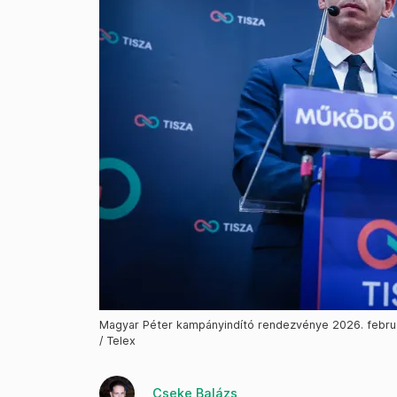
Magyar Péter kampányindító rendezvénye 2026. február
/ Telex
Cseke Balázs