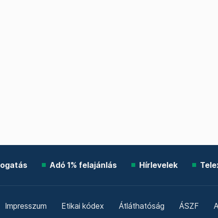
ogatás
Adó 1% felajánlás
Hírlevelek
Tele
Impresszum
Etikai kódex
Átláthatóság
ÁSZF
A