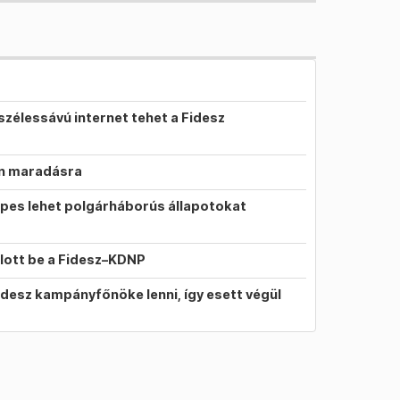
szélessávú internet tehet a Fidesz
on maradásra
pes lehet polgárháborús állapotokat
llott be a Fidesz–KDNP
idesz kampányfőnöke lenni, így esett végül