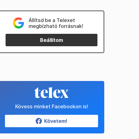
Állítsd be a Telexet
megbízható forrásnak!
Beállítom
Kövess minket Facebookon is!
Követem!