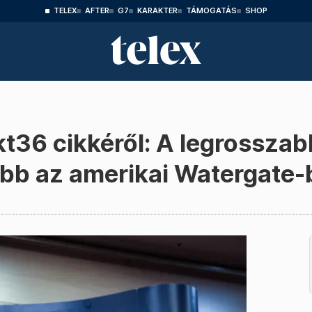
TELEX
AFTER
G7
KARAKTER
TÁMOGATÁS
SHOP
kt36 cikkéről: A legrossz
sabb az amerikai Watergate-