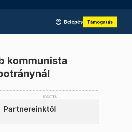
Belépés
Támogatás
abb kommunista
botránynál
Partnereinktől