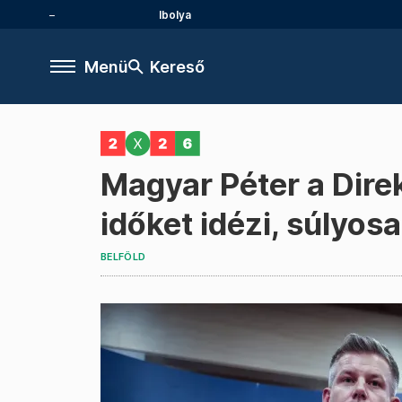
Ibolya
Menü
Kereső
Magyar Péter a Dire
időket idézi, súlyo
BELFÖLD