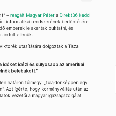
rt” –
reagált Magyar Péter
a
Direkt36 kedd
 Párt informatikai rendszerének bedöntésére
tődő emberek le akartak buktatni, és
s indult ellenük.
Viktorék utasítására dolgoztak a Tisza
 időket idézi és súlyosabb az amerikai
lnök belebukott.”
nden határon túlmegy, „tulajdonképpen egy
n”. Azt ígérte, hogy kormányváltás után az
álatok vezetői a magyar igazságszolgálat