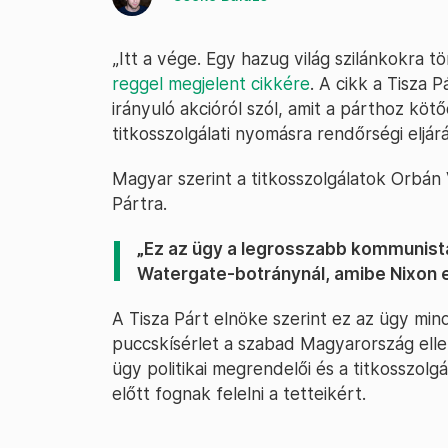
„Itt a vége. Egy hazug világ szilánkokra tö
reggel megjelent cikkére
. A cikk a Tisza
irányuló akcióról szól, amit a párthoz kö
titkosszolgálati nyomásra rendőrségi eljárá
Magyar szerint a titkosszolgálatok Orbán 
Pártra.
„Ez az ügy a legrosszabb kommunista
Watergate-botránynál, amibe Nixon e
A Tisza Párt elnöke szerint ez az ügy mi
puccskísérlet a szabad Magyarország elle
ügy politikai megrendelői és a titkosszolg
előtt fognak felelni a tetteikért.