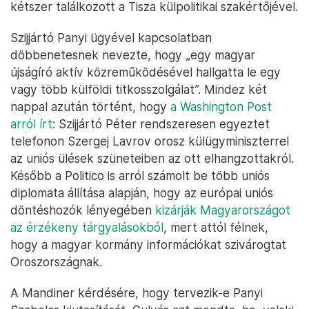
kétszer találkozott a Tisza külpolitikai szakértőjével.
Szijjártó Panyi ügyével kapcsolatban
döbbenetesnek nevezte, hogy „egy magyar
újságíró aktív közreműködésével hallgatta le egy
vagy több külföldi titkosszolgálat”. Mindez két
nappal azután történt, hogy
a Washington Post
arról írt
: Szijjártó Péter rendszeresen egyeztet
telefonon Szergej Lavrov orosz külügyminiszterrel
az uniós ülések szüneteiben az ott elhangzottakról.
Később a Politico is arról számolt be több uniós
diplomata állítása alapján, hogy az európai uniós
döntéshozók lényegében
kizárják Magyarországot
az érzékeny tárgyalásokból
, mert attól félnek,
hogy a magyar kormány információkat szivárogtat
Oroszországnak.
A Mandiner kérdésére, hogy tervezik-e Panyi