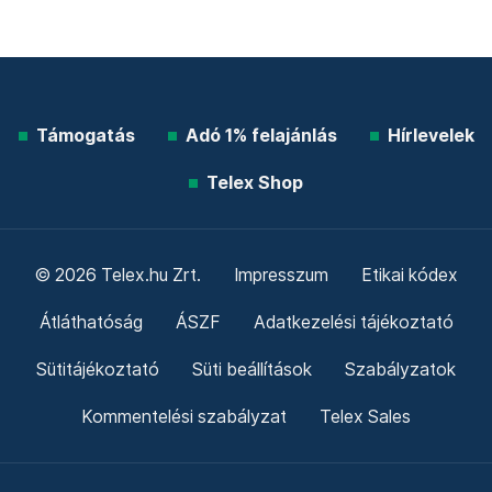
Támogatás
Adó 1% felajánlás
Hírlevelek
Telex Shop
© 2026 Telex.hu Zrt.
Impresszum
Etikai kódex
Átláthatóság
ÁSZF
Adatkezelési tájékoztató
Sütitájékoztató
Süti beállítások
Szabályzatok
Kommentelési szabályzat
Telex Sales