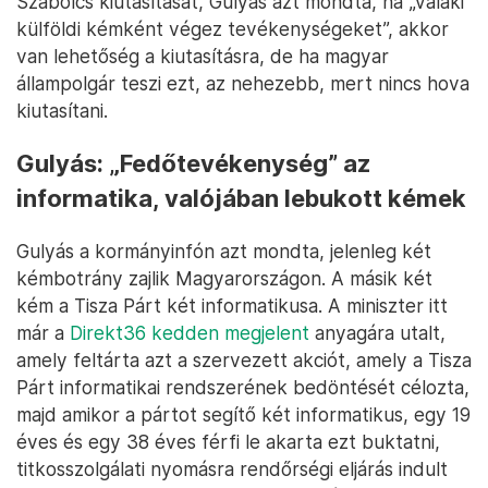
Szabolcs kiutasítását, Gulyás azt mondta, ha „valaki
külföldi kémként végez tevékenységeket”, akkor
van lehetőség a kiutasításra, de ha magyar
állampolgár teszi ezt, az nehezebb, mert nincs hova
kiutasítani.
Gulyás: „Fedőtevékenység” az
informatika, valójában lebukott kémek
Gulyás a kormányinfón azt mondta, jelenleg két
kémbotrány zajlik Magyarországon. A másik két
kém a Tisza Párt két informatikusa. A miniszter itt
már a
Direkt36 kedden megjelent
anyagára utalt,
amely feltárta azt a szervezett akciót, amely a Tisza
Párt informatikai rendszerének bedöntését célozta,
majd amikor a pártot segítő két informatikus, egy 19
éves és egy 38 éves férfi le akarta ezt buktatni,
titkosszolgálati nyomásra rendőrségi eljárás indult