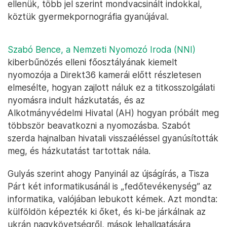
ellenük, több jel szerint mondvacsinált indokkal,
köztük gyermekpornográfia gyanújával.
Szabó Bence, a Nemzeti Nyomozó Iroda (NNI)
kiberbűnözés elleni főosztályának kiemelt
nyomozója a Direkt36 kamerái előtt részletesen
elmesélte, hogyan zajlott náluk ez a titkosszolgálati
nyomásra indult házkutatás, és az
Alkotmányvédelmi Hivatal (AH) hogyan próbált meg
többször beavatkozni a nyomozásba. Szabót
szerda hajnalban hivatali visszaéléssel gyanúsították
meg, és házkutatást tartottak nála.
Gulyás szerint ahogy Panyinál az újságírás, a Tisza
Párt két informatikusánál is „fedőtevékenység” az
informatika, valójában lebukott kémek. Azt mondta:
külföldön képezték ki őket, és ki-be járkálnak az
ukrán nagykövetségről, mások lehallgatására