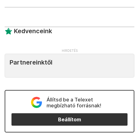
Kedvenceink
Partnereinktől
Állítsd be a Telexet
megbízható forrásnak!
Beállítom