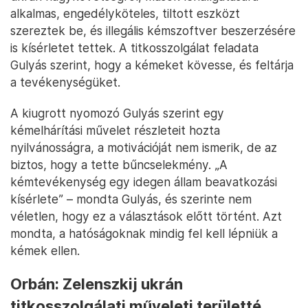
alkalmas, engedélyköteles, tiltott eszközt
szereztek be, és illegális kémszoftver beszerzésére
is kísérletet tettek. A titkosszolgálat feladata
Gulyás szerint, hogy a kémeket kövesse, és feltárja
a tevékenységüket.
A kiugrott nyomozó Gulyás szerint egy
kémelhárítási művelet részleteit hozta
nyilvánosságra, a motivációját nem ismerik, de az
biztos, hogy a tette bűncselekmény. „A
kémtevékenység egy idegen állam beavatkozási
kísérlete” – mondta Gulyás, és szerinte nem
véletlen, hogy ez a választások előtt történt. Azt
mondta, a hatóságoknak mindig fel kell lépniük a
kémek ellen.
Orbán: Zelenszkij ukrán
titkosszolgálati műveleti területté