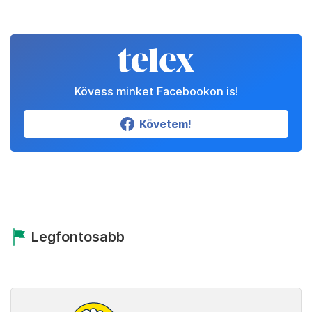
Kövess minket Facebookon is!
Követem!
Legfontosabb