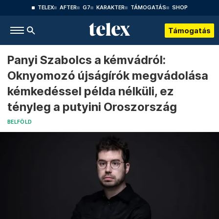
TELEX
AFTER
G7
KARAKTER
TÁMOGATÁS
SHOP
Támogatás
Panyi Szabolcs a kémvádról:
Oknyomozó újságírók megvádolása
kémkedéssel példa nélküli, ez
tényleg a putyini Oroszország
BELFÖLD