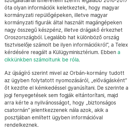
szolgálatainál ismereteim szerint legalább 2016-2017
óta olyan információk keletkeztek, hogy magyar
kormányzati repülőgépeken, illetve magyar
kormányzati figurák által használt magángépeken
nagy összegű készpénz, illetve drágakő érkezhet
Oroszországból. Legalább hat különböző ország
tisztviselője számolt be ilyen információkról”, a Telex
kérdésére reagált a Külügyminisztérium. Ebben
a
cikkünkben számoltunk be róla
.
Az újságíró szerint mivel az Orbán-kormány tudott
az ügyben folytatott nyomozásáról, „elővágásként”
őt kezdte el kémkedéssel gyanúsítani. De szerinte a
jogi fenyegetések sem fogják eltántorítani, majd
arra kérte a nyilvánosságot, hogy „biztonságos
csatornán” jelentkezzenek nála azok, akik a
posztjában említett ügyben információval
rendelkeznek.