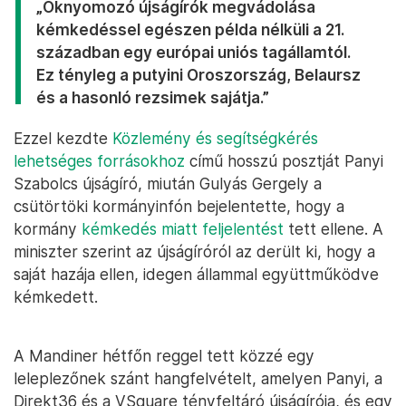
„Oknyomozó újságírók megvádolása
kémkedéssel egészen példa nélküli a 21.
században egy európai uniós tagállamtól.
Ez tényleg a putyini Oroszország, Belaursz
és a hasonló rezsimek sajátja.”
Ezzel kezdte
Közlemény és segítségkérés
lehetséges forrásokhoz
című hosszú posztját Panyi
Szabolcs újságíró, miután Gulyás Gergely a
csütörtöki kormányinfón bejelentette, hogy a
kormány
kémkedés miatt feljelentést
tett ellene. A
miniszter szerint az újságíróról az derült ki, hogy a
saját hazája ellen, idegen állammal együttműködve
kémkedett.
A Mandiner hétfőn reggel tett közzé egy
leleplezőnek szánt hangfelvételt, amelyen Panyi, a
Direkt36 és a VSquare tényfeltáró újságírója, és egy