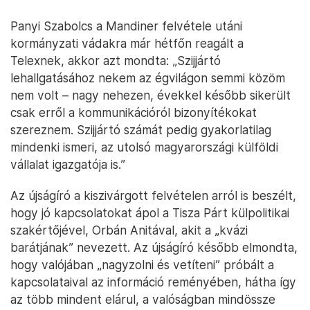
Panyi Szabolcs a Mandiner felvétele utáni
kormányzati vádakra már hétfőn reagált a
Telexnek, akkor azt mondta: „Szijjártó
lehallgatásához nekem az égvilágon semmi közöm
nem volt – nagy nehezen, évekkel később sikerült
csak erről a kommunikációról bizonyítékokat
szereznem. Szijjártó számát pedig gyakorlatilag
mindenki ismeri, az utolsó magyarországi külföldi
vállalat igazgatója is.”
Az újságíró a kiszivárgott felvételen arról is beszélt,
hogy jó kapcsolatokat ápol a Tisza Párt külpolitikai
szakértőjével, Orbán Anitával, akit a „kvázi
barátjának” nevezett. Az újságíró később elmondta,
hogy valójában „nagyzolni és vetíteni” próbált a
kapcsolataival az információ reményében, hátha így
az több mindent elárul, a valóságban mindössze