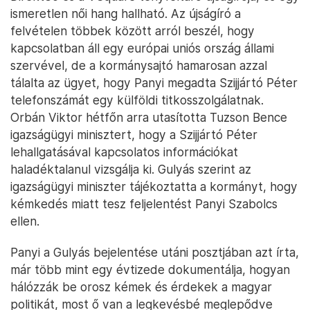
ismeretlen női hang hallható. Az újságíró a
felvételen többek között arról beszél, hogy
kapcsolatban áll egy európai uniós ország állami
szervével, de a kormánysajtó hamarosan azzal
tálalta az ügyet, hogy Panyi megadta Szijjártó Péter
telefonszámát egy külföldi titkosszolgálatnak.
Orbán Viktor hétfőn arra utasította Tuzson Bence
igazságügyi minisztert, hogy a Szijjártó Péter
lehallgatásával kapcsolatos információkat
haladéktalanul vizsgálja ki. Gulyás szerint az
igazságügyi miniszter tájékoztatta a kormányt, hogy
kémkedés miatt tesz feljelentést Panyi Szabolcs
ellen.
Panyi a Gulyás bejelentése utáni posztjában azt írta,
már több mint egy évtizede dokumentálja, hogyan
hálózzák be orosz kémek és érdekek a magyar
politikát, most ő van a legkevésbé meglepődve