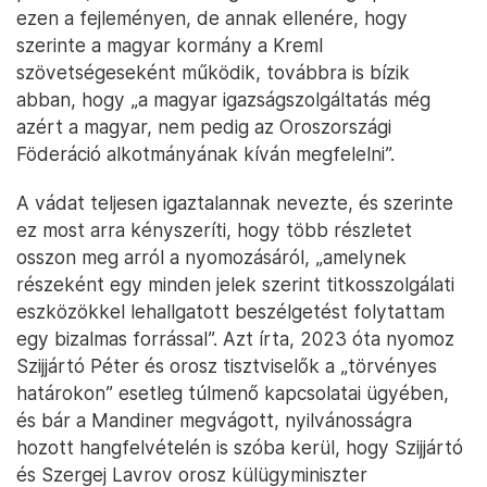
ezen a fejleményen, de annak ellenére, hogy
szerinte a magyar kormány a Kreml
szövetségeseként működik, továbbra is bízik
abban, hogy „a magyar igazságszolgáltatás még
azért a magyar, nem pedig az Oroszországi
Föderáció alkotmányának kíván megfelelni”.
A vádat teljesen igaztalannak nevezte, és szerinte
ez most arra kényszeríti, hogy több részletet
osszon meg arról a nyomozásáról, „amelynek
részeként egy minden jelek szerint titkosszolgálati
eszközökkel lehallgatott beszélgetést folytattam
egy bizalmas forrással”. Azt írta, 2023 óta nyomoz
Szijjártó Péter és orosz tisztviselők a „törvényes
határokon” esetleg túlmenő kapcsolatai ügyében,
és bár a Mandiner megvágott, nyilvánosságra
hozott hangfelvételén is szóba kerül, hogy Szijjártó
és Szergej Lavrov orosz külügyminiszter