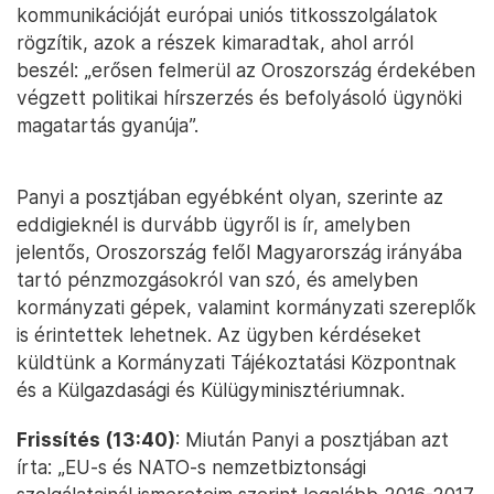
kommunikációját európai uniós titkosszolgálatok
rögzítik, azok a részek kimaradtak, ahol arról
beszél: „erősen felmerül az Oroszország érdekében
végzett politikai hírszerzés és befolyásoló ügynöki
magatartás gyanúja”.
Panyi a posztjában egyébként olyan, szerinte az
eddigieknél is durvább ügyről is ír, amelyben
jelentős, Oroszország felől Magyarország irányába
tartó pénzmozgásokról van szó, és amelyben
kormányzati gépek, valamint kormányzati szereplők
is érintettek lehetnek. Az ügyben kérdéseket
küldtünk a Kormányzati Tájékoztatási Központnak
és a Külgazdasági és Külügyminisztériumnak.
Frissítés (13:40)
: Miután Panyi a posztjában azt
írta: „EU-s és NATO-s nemzetbiztonsági