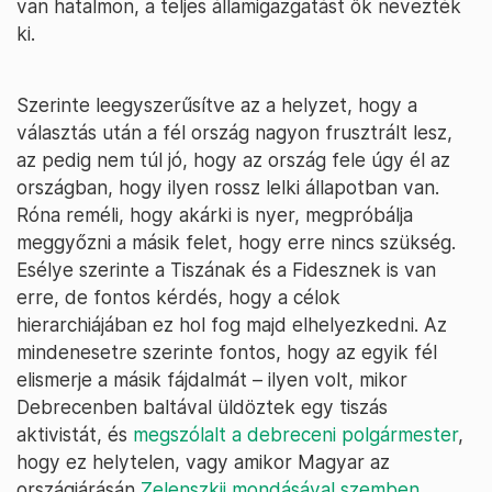
van hatalmon, a teljes államigazgatást ők nevezték
ki.
Szerinte leegyszerűsítve az a helyzet, hogy a
választás után a fél ország nagyon frusztrált lesz,
az pedig nem túl jó, hogy az ország fele úgy él az
országban, hogy ilyen rossz lelki állapotban van.
Róna reméli, hogy akárki is nyer, megpróbálja
meggyőzni a másik felet, hogy erre nincs szükség.
Esélye szerinte a Tiszának és a Fidesznek is van
erre, de fontos kérdés, hogy a célok
hierarchiájában ez hol fog majd elhelyezkedni. Az
mindenesetre szerinte fontos, hogy az egyik fél
elismerje a másik fájdalmát – ilyen volt, mikor
Debrecenben baltával üldöztek egy tiszás
aktivistát, és
megszólalt a debreceni polgármester
,
hogy ez helytelen, vagy amikor Magyar az
országjárásán
Zelenszkij mondásával szemben