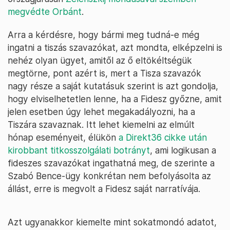
megvédte Orbánt
.
Arra a kérdésre, hogy bármi meg tudná-e még
ingatni a tiszás szavazókat, azt mondta, elképzelni is
nehéz olyan ügyet, amitől az ő eltökéltségük
megtörne, pont azért is, mert a Tisza szavazók
nagy része a saját kutatásuk szerint is azt gondolja,
hogy elviselhetetlen lenne, ha a Fidesz győzne, amit
jelen esetben úgy lehet megakadályozni, ha a
Tiszára szavaznak. Itt lehet kiemelni az elmúlt
hónap eseményeit, élükön
a Direkt36 cikke után
kirobbant titkosszolgálati botrányt
, ami logikusan a
fideszes szavazókat ingathatná meg, de szerinte a
Szabó Bence-ügy konkrétan nem befolyásolta az
állást, erre is megvolt a Fidesz saját narratívája.
Azt ugyanakkor kiemelte mint sokatmondó adatot,