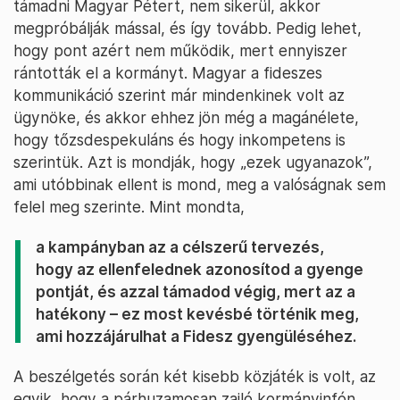
támadni Magyar Pétert, nem sikerül, akkor
megpróbálják mással, és így tovább. Pedig lehet,
hogy pont azért nem működik, mert ennyiszer
rántották el a kormányt. Magyar a fideszes
kommunikáció szerint már mindenkinek volt az
ügynöke, és akkor ehhez jön még a magánélete,
hogy tőzsdespekuláns és hogy inkompetens is
szerintük. Azt is mondják, hogy „ezek ugyanazok”,
ami utóbbinak ellent is mond, meg a valóságnak sem
felel meg szerinte. Mint mondta,
a kampányban az a célszerű tervezés,
hogy az ellenfelednek azonosítod a gyenge
pontját, és azzal támadod végig, mert az a
hatékony – ez most kevésbé történik meg,
ami hozzájárulhat a Fidesz gyengüléséhez.
A beszélgetés során két kisebb közjáték is volt, az
egyik, hogy a párhuzamosan zajló kormányinfón