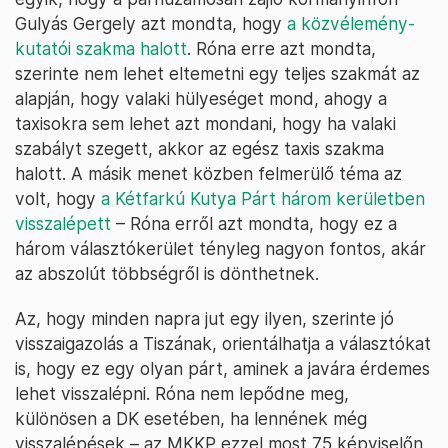
Gulyás Gergely azt mondta, hogy
a közvélemény-
kutatói szakma halott
. Róna erre azt mondta,
szerinte nem lehet eltemetni egy teljes szakmát az
alapján, hogy valaki hülyeséget mond, ahogy a
taxisokra sem lehet azt mondani, hogy ha valaki
szabályt szegett, akkor az egész taxis szakma
halott. A másik menet közben felmerülő téma az
volt, hogy
a Kétfarkú Kutya Párt három kerületben
visszalépett
– Róna erről azt mondta, hogy ez a
három választókerület tényleg nagyon fontos, akár
az abszolút többségről is dönthetnek.
Az, hogy minden napra jut egy ilyen, szerinte jó
visszaigazolás a Tiszának, orientálhatja a választókat
is, hogy ez egy olyan párt, aminek a javára érdemes
lehet visszalépni. Róna nem lepődne meg,
különösen a DK esetében, ha lennének még
visszalépések – az MKKP ezzel most 75 képviselőn