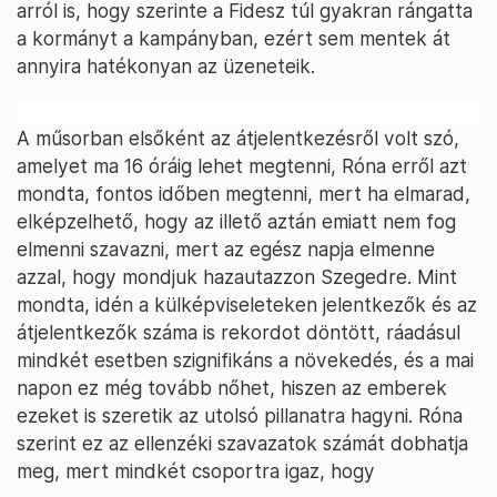
arról is, hogy szerinte a Fidesz túl gyakran rángatta
a kormányt a kampányban, ezért sem mentek át
annyira hatékonyan az üzeneteik.
A műsorban elsőként az átjelentkezésről volt szó,
amelyet ma 16 óráig lehet megtenni, Róna erről azt
mondta, fontos időben megtenni, mert ha elmarad,
elképzelhető, hogy az illető aztán emiatt nem fog
elmenni szavazni, mert az egész napja elmenne
azzal, hogy mondjuk hazautazzon Szegedre. Mint
mondta, idén a külképviseleteken jelentkezők és az
átjelentkezők száma is rekordot döntött, ráadásul
mindkét esetben szignifikáns a növekedés, és a mai
napon ez még tovább nőhet, hiszen az emberek
ezeket is szeretik az utolsó pillanatra hagyni. Róna
szerint ez az ellenzéki szavazatok számát dobhatja
meg, mert mindkét csoportra igaz, hogy