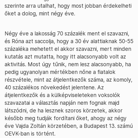
szerinte arra utalhat, hogy most jobban érdekelheti
őket a dolog, mint négy éve.
Négy éve a lakosság 70 százalék ment el szavazni,
és Róna azt saccolja, hogy a 30 év alattiaknak 50-55
százaléka mehetett el akkor szavazni, mert minden
kutatás azt mutatta, hogy itt alacsonyabb volt az
aktivitás. Most úgy tűnik, nem lesz alacsonyabb, ha
pedig ugyanolyan mértékben nőne a fiatalok
részvétele, mint az átjelentkezők száma, az komoly,
40 százalékos növekedést jelentene. Az
átjelentkezők és a külképviseleteken voksolók
szavazatai a választás napján nem fognak majd
látszódni, de ha lesznek szoros körzetek, akkor
később meg tudják fordítani őket, ahogy az négy
éve Vajda Zoltán körzetében, a Budapest 13. számú
OEVK-ban is történt.