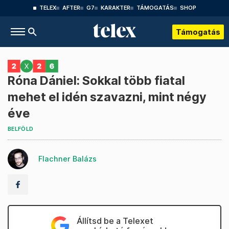
TELEX
AFTER
G7
KARAKTER
TÁMOGATÁS
SHOP
Támogatás
Róna Dániel: Sokkal több fiatal
mehet el idén szavazni, mint négy
éve
BELFÖLD
Flachner Balázs
Állítsd be a Telexet