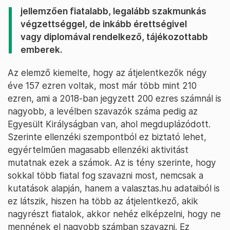
jellemzően fiatalabb, legalább szakmunkás
végzettséggel, de inkább érettségivel
vagy diplomával rendelkező, tájékozottabb
emberek.
Az elemző kiemelte, hogy az átjelentkezők négy
éve 157 ezren voltak, most már több mint 210
ezren, ami a 2018-ban jegyzett 200 ezres számnál is
nagyobb, a levélben szavazók száma pedig az
Egyesült Királyságban van, ahol megduplázódott.
Szerinte ellenzéki szempontból ez biztató lehet,
egyértelműen magasabb ellenzéki aktivitást
mutatnak ezek a számok. Az is tény szerinte, hogy
sokkal több fiatal fog szavazni most, nemcsak a
kutatások alapján, hanem a valasztas.hu adataiból is
ez látszik, hiszen ha több az átjelentkező, akik
nagyrészt fiatalok, akkor nehéz elképzelni, hogy ne
mennének el nagyobb számban szavazni. Ez