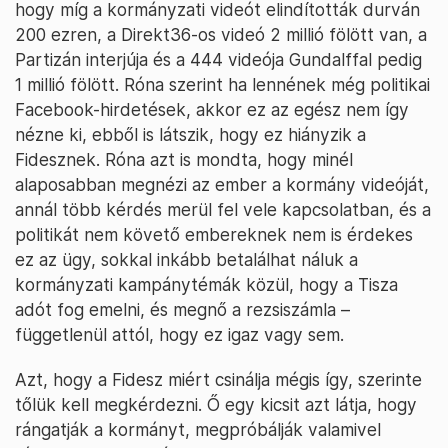
hogy míg a kormányzati videót elindították durván
200 ezren, a Direkt36-os videó 2 millió fölött van, a
Partizán interjúja és a 444 videója Gundalffal pedig
1 millió fölött. Róna szerint ha lennének még politikai
Facebook-hirdetések, akkor ez az egész nem így
nézne ki, ebből is látszik, hogy ez hiányzik a
Fidesznek. Róna azt is mondta, hogy minél
alaposabban megnézi az ember a kormány videóját,
annál több kérdés merül fel vele kapcsolatban, és a
politikát nem követő embereknek nem is érdekes
ez az ügy, sokkal inkább betalálhat náluk a
kormányzati kampánytémák közül, hogy a Tisza
adót fog emelni, és megnő a rezsiszámla –
függetlenül attól, hogy ez igaz vagy sem.
Azt, hogy a Fidesz miért csinálja mégis így, szerinte
tőlük kell megkérdezni. Ő egy kicsit azt látja, hogy
rángatják a kormányt, megpróbálják valamivel