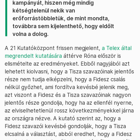
kampányát, hiszen még mindig
kétségtelenül nekik van
erőforrástöbbletük, de mint mondta,
továbbra sem kijelenthető, hogy eldőlt
volna a dolog.
A 21 Kutatóközpont frissen megjelent,
a Telex által
megrendelt kutatására
áttérve Róna először is
elismételte az eredményeket. Ebből nagyjából azt
lehetett kiolvasni, hogy a Tisza szavazóinak jelentős
része nem tudja elképzelni, hogy a Fidesz csalás
nélkül győzhet, ami fordítva kevésbé jelenik meg,
azt viszont a Fidesz és a Tisza szavazóinak nagyon
jelentős része gondolja, hogy ha az ellenfél nyerne,
az elviselhetetlenül rossz következményekkel járna
az országra nézve. A kutató szerint az, hogy a
Fidesz szavazói kevésbé gondolják, hogy a Tisza
elcsalná a választást, abból eredhet, hogy a Fidesz