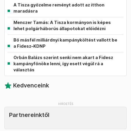
A Tisza győzelme reményt adott az itthon
maradásra
Menczer Tamás: A Tisza kormányon is képes
lehet polgárháborús állapotokat előidézni
Bő másfél milliárdnyi kampányköltést vallott be
a Fidesz–KDNP
Orbán Balázs szerint senki nem akart a Fidesz
kampányfőnöke lenni, így esett végül rá a
választás
Kedvenceink
Partnereinktől