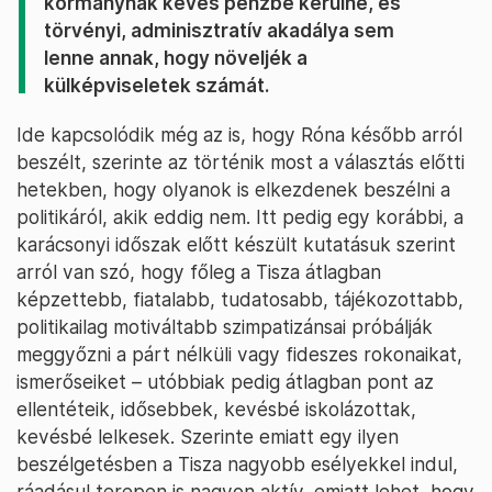
kormánynak kevés pénzbe kerülne, és
törvényi, adminisztratív akadálya sem
lenne annak, hogy növeljék a
külképviseletek számát.
Ide kapcsolódik még az is, hogy Róna később arról
beszélt, szerinte az történik most a választás előtti
hetekben, hogy olyanok is elkezdenek beszélni a
politikáról, akik eddig nem. Itt pedig egy korábbi, a
karácsonyi időszak előtt készült kutatásuk szerint
arról van szó, hogy főleg a Tisza átlagban
képzettebb, fiatalabb, tudatosabb, tájékozottabb,
politikailag motiváltabb szimpatizánsai próbálják
meggyőzni a párt nélküli vagy fideszes rokonaikat,
ismerőseiket – utóbbiak pedig átlagban pont az
ellentéteik, idősebbek, kevésbé iskolázottak,
kevésbé lelkesek. Szerinte emiatt egy ilyen
beszélgetésben a Tisza nagyobb esélyekkel indul,
ráadásul terepen is nagyon aktív, emiatt lehet, hogy