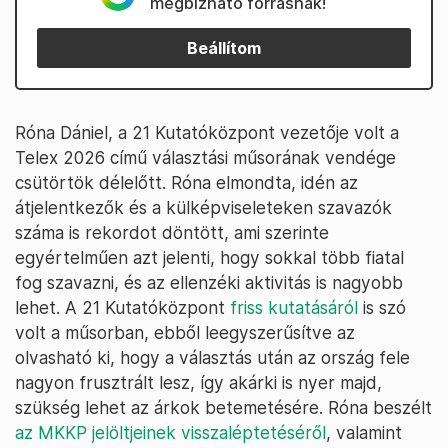
megbízható forrásnak!
Beállítom
Róna Dániel, a 21 Kutatóközpont vezetője volt a
Telex 2026 című választási műsorának vendége
csütörtök délelőtt. Róna elmondta, idén az
átjelentkezők és a külképviseleteken szavazók
száma is rekordot döntött, ami szerinte
egyértelműen azt jelenti, hogy sokkal több fiatal
fog szavazni, és az ellenzéki aktivitás is nagyobb
lehet. A 21 Kutatóközpont
friss kutatásáról
is szó
volt a műsorban, ebből leegyszerűsítve az
olvasható ki, hogy a választás után az ország fele
nagyon frusztrált lesz, így akárki is nyer majd,
szükség lehet az árkok betemetésére. Róna beszélt
az MKKP jelöltjeinek visszaléptetéséről
, valamint