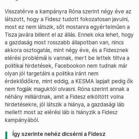
Visszatérve a kampányra Róna szerint négy éve az
látszott, hogy a Fidesz tudott fokozatosan javulni,
most ez nem látszik, sőt mostanra egyértelműen a
Tisza javára billent el az állás. Ennek oka lehet, hogy
a gazdaság most rosszabb állapotban van, nincs
akkora osztogatás, mint négy éve, és a Fidesznek
elérési problémái is vannak, mert be lettek tiltva a
politikai hirdetések, Facebookon nem tudnak már
olyan jól targetálni a politika iránt nem
érdeklődőkre, mint eddig, a KESMA lapjait pedig ők
nem fogják maguktól olvasni. Róna szerint annak a
néhány milliárdnak, amit a Fidesz elköltött volna
hirdetésekre, jól látszik a hiánya, a gazdasági láb
mellett most az elérési láb is hiányzik a Fidesz
kampányából.
Így szerinte nehéz dicsérni a Fidesz