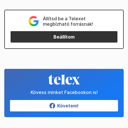
Állítsd be a Telexet
megbízható forrásnak!
Beállítom
Kövess minket Facebookon is!
Követem!