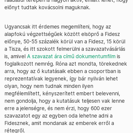
előnyt tudtak kovácsolni maguknak.
Ugyancsak itt érdemes megemlíteni, hogy az
alapfokú végzettségűek között elsöprő a Fidesz
előnye, 50-55 százalék körül van a Fidesz, 15 körül
a Tisza, és itt szokott felmerülni a szavazatvásárlás
is, amivel
A szavazat ára című dokumentumfilm
is
foglalkozott nemrég. Róna azt mondta, törekednek
arra, hogy az ő kutatásaik ebben a csoportban is
reprezentatívak legyenek, így bár nyilván lehet
olyan, hogy nem tudnak minden ilyen
megfélemlített, kényszerített embert belevenni,
nem gondolja, hogy a kutatásuk teljesen vak lenne
erre a jelenségre, és nem érzi, hogy 600 ezer
szavazatot egy az egyben oda lehetne adni a
Fidesznek, amit mondanak az emberek erről a
rétegről.