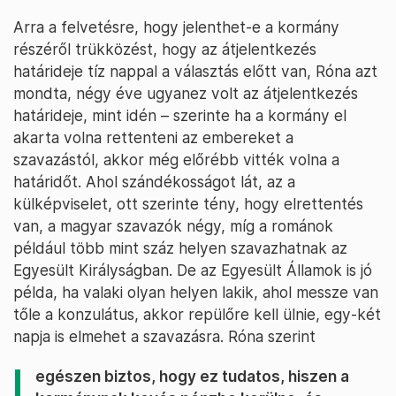
Arra a felvetésre, hogy jelenthet-e a kormány
részéről trükközést, hogy az átjelentkezés
határideje tíz nappal a választás előtt van, Róna azt
mondta, négy éve ugyanez volt az átjelentkezés
határideje, mint idén – szerinte ha a kormány el
akarta volna rettenteni az embereket a
szavazástól, akkor még előrébb vitték volna a
határidőt. Ahol szándékosságot lát, az a
külképviselet, ott szerinte tény, hogy elrettentés
van, a magyar szavazók négy, míg a románok
például több mint száz helyen szavazhatnak az
Egyesült Királyságban. De az Egyesült Államok is jó
példa, ha valaki olyan helyen lakik, ahol messze van
tőle a konzulátus, akkor repülőre kell ülnie, egy-két
napja is elmehet a szavazásra. Róna szerint
egészen biztos, hogy ez tudatos, hiszen a