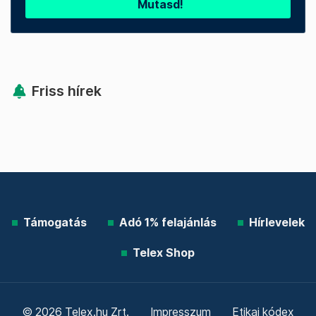
Mutasd!
Friss hírek
Támogatás
Adó 1% felajánlás
Hírlevelek
Telex Shop
© 2026 Telex.hu Zrt.
Impresszum
Etikai kódex