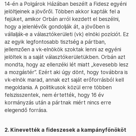
14-én a Polgárok Házában beszélt a Fidesz egyéni
jelöltjeinek a jövőről. Többen akkor kapták fel a
fejüket, amikor Orbán arról kezdett el beszélni,
hogy a jelenlévők gondolják át, a jövőben is
vállalják-e a választókerületi (vk) elnöki pozíciót. Ez
az egyik legfontosabb tisztség a pártban,
jellemzően a vk-elnökök szoktak lenni az egyéni
jelöltek is a saját választókerületükben. Orbán azt
mondta, hogy az ellenzéki lét miatt „kevesebb lesz
a mozgástér”. Ezért aki úgy dönt, hogy továbbra is
vk-elnök marad, annak ezt saját erőforrásból kell
megoldania. A politikusok közül erre többen
felszisszentek, nem értették, hogy 16 év
kormányzás után a pártnak miért nincs erre
elegendő forrása.
2. Kinevették a fideszesek a kampányfőnököt