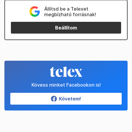
Állítsd be a Telexet
megbízható forrásnak!
Beállítom
Kövess minket Facebookon is!
Követem!