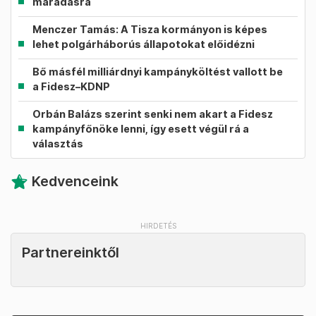
maradásra
Menczer Tamás: A Tisza kormányon is képes
lehet polgárháborús állapotokat előidézni
Bő másfél milliárdnyi kampányköltést vallott be
a Fidesz–KDNP
Orbán Balázs szerint senki nem akart a Fidesz
kampányfőnöke lenni, így esett végül rá a
választás
Kedvenceink
Partnereinktől