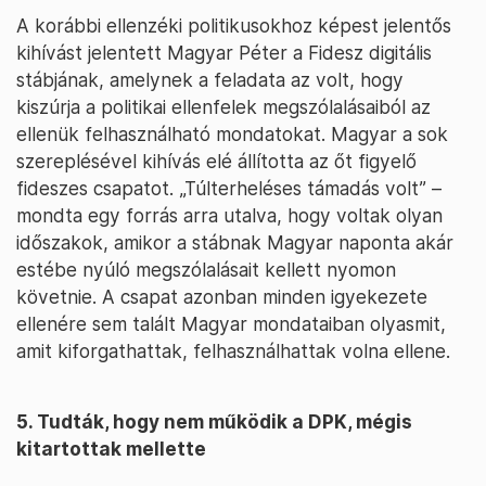
A korábbi ellenzéki politikusokhoz képest jelentős
kihívást jelentett Magyar Péter a Fidesz digitális
stábjának, amelynek a feladata az volt, hogy
kiszúrja a politikai ellenfelek megszólalásaiból az
ellenük felhasználható mondatokat. Magyar a sok
szereplésével kihívás elé állította az őt figyelő
fideszes csapatot. „Túlterheléses támadás volt” –
mondta egy forrás arra utalva, hogy voltak olyan
időszakok, amikor a stábnak Magyar naponta akár
estébe nyúló megszólalásait kellett nyomon
követnie. A csapat azonban minden igyekezete
ellenére sem talált Magyar mondataiban olyasmit,
amit kiforgathattak, felhasználhattak volna ellene.
5. Tudták, hogy nem működik a DPK, mégis
kitartottak mellette