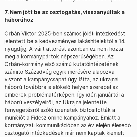
7. Nem jött be az osztogatás, visszanyúltak a
háborúhoz
Orbán Viktor 2025-ben számos jóléti intézkedést
jelentett be a kedvezményes lakáshitelektől a 14.
nyugdíjig. A várt áttörést azonban ez nem hozta
meg a kormánypártok népszerűségében. Az
Orbán-kormány első számú kutatóintézetének
számító Századvég egyik mérésére alapozva
viszont a kampánycsapat úgy látta, az ukrajnai
háború továbbra is előkelő helyen szerepel az
emberek problématérképén. Így idén januártól a
háború veszélyeiről, az Ukrajna jelentette
fenyegetésről szóló üzenetek biztosították a
muníciót a Fidesz online kampányához. Emiatt a
kormányzati kommunikációban az év elején élesedő
osztogató intézkedések már nem kaptak kiemelt