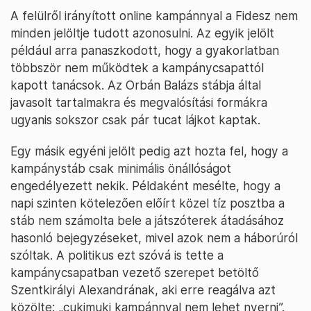
A felülről irányított online kampánnyal a Fidesz nem
minden jelöltje tudott azonosulni. Az egyik jelölt
például arra panaszkodott, hogy a gyakorlatban
többször nem működtek a kampánycsapattól
kapott tanácsok. Az Orbán Balázs stábja által
javasolt tartalmakra és megvalósítási formákra
ugyanis sokszor csak pár tucat lájkot kaptak.
Egy másik egyéni jelölt pedig azt hozta fel, hogy a
kampánystáb csak minimális önállóságot
engedélyezett nekik. Példaként mesélte, hogy a
napi szinten kötelezően előírt közel tíz posztba a
stáb nem számolta bele a játszóterek átadásához
hasonló bejegyzéseket, mivel azok nem a háborúról
szóltak. A politikus ezt szóvá is tette a
kampánycsapatban vezető szerepet betöltő
Szentkirályi Alexandrának, aki erre reagálva azt
közölte: „cukimuki kampánnyal nem lehet nyerni”.