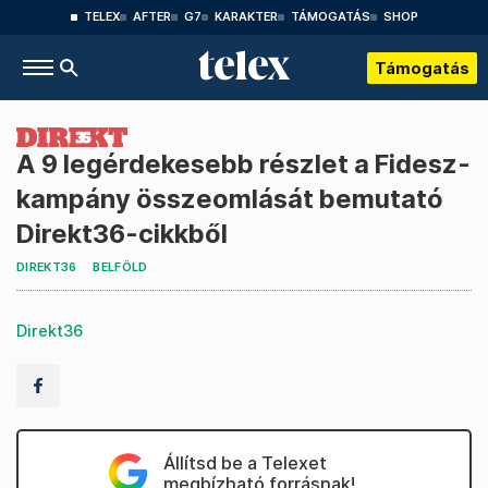
TELEX
AFTER
G7
KARAKTER
TÁMOGATÁS
SHOP
Támogatás
A 9 legérdekesebb részlet a Fidesz-
kampány összeomlását bemutató
Direkt36-cikkből
DIREKT36
BELFÖLD
Direkt36
Állítsd be a Telexet
megbízható forrásnak!