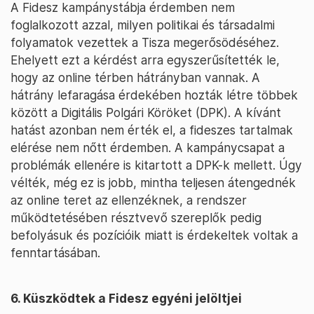
A Fidesz kampánystábja érdemben nem
foglalkozott azzal, milyen politikai és társadalmi
folyamatok vezettek a Tisza megerősödéséhez.
Ehelyett ezt a kérdést arra egyszerűsítették le,
hogy az online térben hátrányban vannak. A
hátrány lefaragása érdekében hozták létre többek
között a Digitális Polgári Köröket (DPK). A kívánt
hatást azonban nem érték el, a fideszes tartalmak
elérése nem nőtt érdemben. A kampánycsapat a
problémák ellenére is kitartott a DPK-k mellett. Úgy
vélték, még ez is jobb, mintha teljesen átengednék
az online teret az ellenzéknek, a rendszer
működtetésében résztvevő szereplők pedig
befolyásuk és pozícióik miatt is érdekeltek voltak a
fenntartásában.
6. Küszködtek a Fidesz egyéni jelöltjei