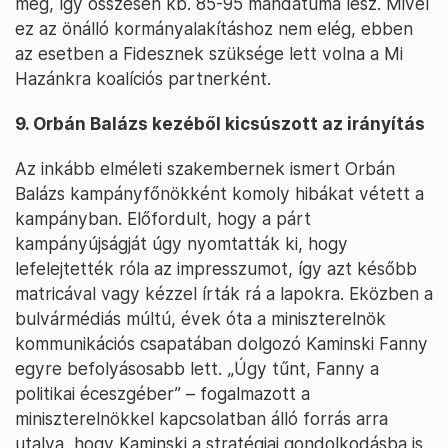
meg, így összesen kb. 85-95 mandátuma lesz. Mivel
ez az önálló kormányalakításhoz nem elég, ebben
az esetben a Fidesznek szüksége lett volna a Mi
Hazánkra koalíciós partnerként.
9. Orbán Balázs kezéből kicsúszott az irányítás
Az inkább elméleti szakembernek ismert Orbán
Balázs kampányfőnökként komoly hibákat vétett a
kampányban. Előfordult, hogy a párt
kampányújságját úgy nyomtatták ki, hogy
lefelejtették róla az impresszumot, így azt később
matricával vagy kézzel írták rá a lapokra. Eközben a
bulvármédiás múltú, évek óta a miniszterelnök
kommunikációs csapatában dolgozó Kaminski Fanny
egyre befolyásosabb lett. „Úgy tűnt, Fanny a
politikai éceszgéber” – fogalmazott a
miniszterelnökkel kapcsolatban álló forrás arra
utalva, hogy Kaminski a stratégiai gondolkodásba is