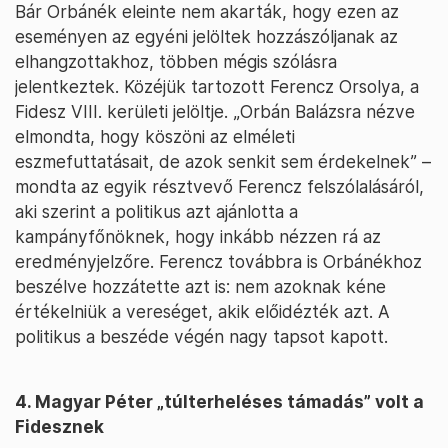
Bár Orbánék eleinte nem akarták, hogy ezen az
eseményen az egyéni jelöltek hozzászóljanak az
elhangzottakhoz, többen mégis szólásra
jelentkeztek. Közéjük tartozott Ferencz Orsolya, a
Fidesz VIII. kerületi jelöltje. „Orbán Balázsra nézve
elmondta, hogy köszöni az elméleti
eszmefuttatásait, de azok senkit sem érdekelnek” –
mondta az egyik résztvevő Ferencz felszólalásáról,
aki szerint a politikus azt ajánlotta a
kampányfőnöknek, hogy inkább nézzen rá az
eredményjelzőre. Ferencz továbbra is Orbánékhoz
beszélve hozzátette azt is: nem azoknak kéne
értékelniük a vereséget, akik előidézték azt. A
politikus a beszéde végén nagy tapsot kapott.
4. Magyar Péter „túlterheléses támadás” volt a
Fidesznek