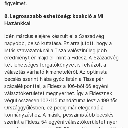
figyelmet.
8. Legrosszabb eshetőség: koalíció a Mi
Hazánkkal
Idén március elejére készült el a Századvég
nagyobb, belső kutatása. Ez arra jutott, hogy a
listás szavazatoknál a Tisza valószínűleg jobb
eredményt ér majd el, mint a Fidesz. A Századvég
két lehetséges forgatókönyvet is felvázolt a
választás várható kimeneteléről. Az optimista
becslés szerint hiába győz listán a Tisza pár
százalékponttal, a Fidesz a 106-ból 66 egyéni
választókerületet megnyerhet. Így a Fidesznek
végül összesen 103-115 mandátuma lesz a 199 fős
Országgyűlésben, ez pedig már elegendő a
kormányzáshoz. A másik, pesszimistább becslés
szerint a Fidesz 54 egyéni választókerületet nyer