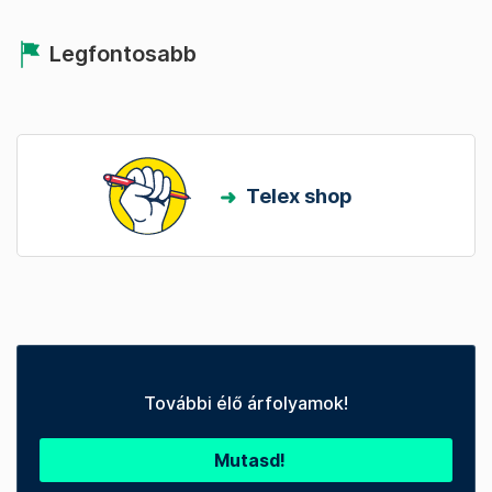
Legfontosabb
Telex shop
További élő árfolyamok!
Mutasd!