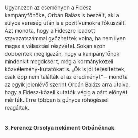
Ugyanezen az eseményen a Fidesz
kampányfőnöke, Orbán Balázs is beszélt, aki a
súlyos vereség után is a pozitívumokra fókuszált.
Azt mondta, hogy a Fideszre leadott
szavazatszámmal győzhettek volna, ha nem ilyen
magas a választási részvétel. Sokan azon
döbbentek meg igazán, hogy a kampányfőnök
mindenkit megdicsért, még a kormányközeli
közvélemény-kutatókat is. „Ők is jól teljesítettek,
csak épp nem találták el az eredményt” – mondta
az egyik jelenlévő szerint Orbán Balázs arra utalva,
hogy a Fidesz-közeli kutatók végig a párt előnyét
mérték. Erre többen is gúnyos röhögéssel
reagáltak.
3. Ferencz Orsolya nekiment Orbánéknak