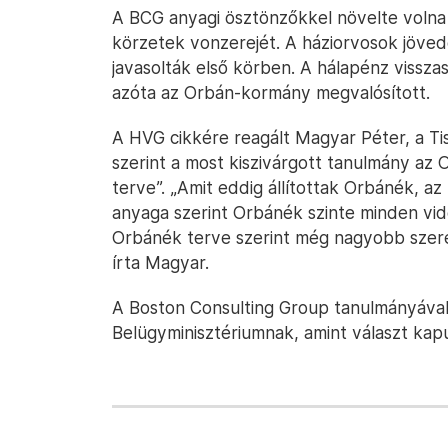
A BCG anyagi ösztönzőkkel növelte volna 
körzetek vonzerejét. A háziorvosok jöve
javasolták első körben. A hálapénz visszas
azóta az Orbán-kormány megvalósított.
A HVG cikkére reagált Magyar Péter, a Ti
szerint a most kiszivárgott tanulmány az
terve”. „Amit eddig állítottak Orbánék, a
anyaga szerint Orbánék szinte minden vi
Orbánék terve szerint még nagyobb szer
írta Magyar.
A Boston Consulting Group tanulmányáva
Belügyminisztériumnak, amint választ kap