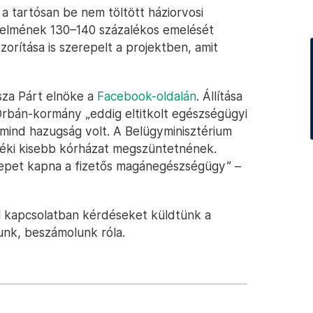
a tartósan be nem töltött háziorvosi
delmének 130–140 százalékos emelését
zorítása is szerepelt a projektben, amit
sza Párt elnöke a
Facebook-oldalán
. Állítása
 Orbán-kormány „eddig eltitkolt egészségügyi
z mind hazugság volt. A Belügyminisztérium
déki kisebb kórházat megszüntetnének.
epet kapna a fizetős magánegészségügy” –
l kapcsolatban kérdéseket küldtünk a
unk, beszámolunk róla.