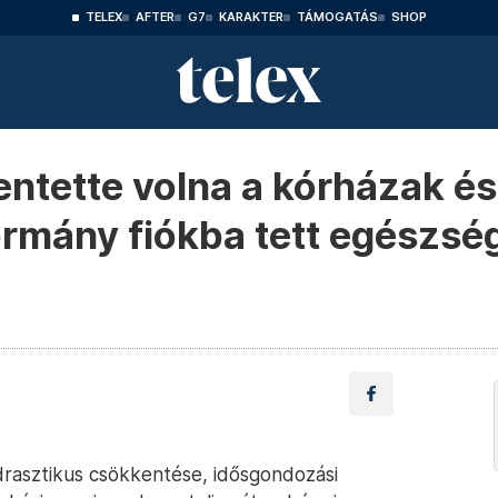
TELEX
AFTER
G7
KARAKTER
TÁMOGATÁS
SHOP
ntette volna a kórházak és
rmány fiókba tett egészsé
rasztikus csökkentése, idősgondozási