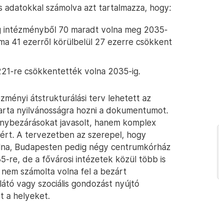
s adatokkal számolva azt tartalmazza, hogy:
 intézményből 70 maradt volna meg 2035-
áma 41 ezerről körülbelül 27 ezerre csökkent
21-re csökkentették volna 2035-ig.
ézményi átstrukturálási terv lehetett az
rta nyilvánosságra hozni a dokumentumot.
nybezárásokat javasolt, hanem komplex
sáért. A tervezetben az szerepel, hogy
olna, Budapesten pedig négy centrumkórház
-re, de a fővárosi intézetek közül több is
t nem számolta volna fel a bezárt
átó vagy szociális gondozást nyújtó
t a helyeket.