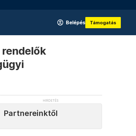
Belépés
Támogatás
 rendelők
gügyi
Partnereinktől