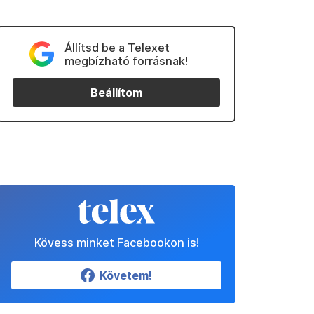
Állítsd be a Telexet
megbízható forrásnak!
Beállítom
Kövess minket Facebookon is!
Követem!