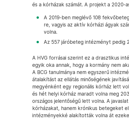
és a kórházak számát. A projekt a 2020-a
A 2019-ben meglévő 108 fekvőbeteg
re, vagyis az aktív kórházi ágyak sz
volna.
Az 557 járóbeteg intézményt pedig 2
A HVG forrásai szerint ez a drasztikus int
egyik oka annak, hogy a kormány nem aka
A BCG tanulmánya nem egyszerű intézmé
átalakítást az ellátás minőségének javítá
megyénként egy regionális kórház lett v
és hét helyi kórház maradt volna meg 2035
országos jelentőségű lett volna. A javasla
kórházakat, hanem krónikus betegeket ell
intézményekké alakították volna át ezeke