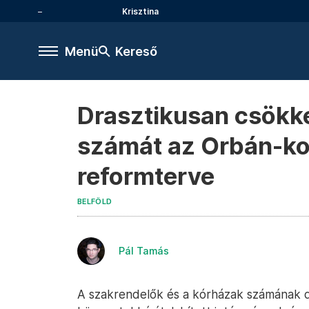
Krisztina
Menü
Kereső
Drasztikusan csökke
számát az Orbán-ko
reformterve
BELFÖLD
Pál Tamás
A szakrendelők és a kórházak számának d