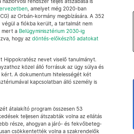
háziorvosi rendszer teljes átszabása is
tervezetben
, amelyet még 2020-ban
(BCG) az Orbán-kormány megbízására. A 352
 végül a fiókba került, a tartalmát nem
, mert a
Belügyminisztérium 2030-ig
kozva, hogy az
döntés-előkészítő adatokat
t Hippokratész nevet viselő tanulmányt.
yzathoz közel álló forrásuk az ügy súlya és
et kért. A dokumentum hitelességét két
ztériumával kapcsolatban álló személy is
zét átalakító program összesen 53
kedések teljesen átszabták volna az ellátás
yebb része, ahogyan a járó- és fekvőbeteg-
tikusan csökkentették volna a szakrendelők