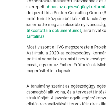
központokká átalakított intézmények és a 
szerepelt
abban az egészségügyi reform
dolgozott ki a Boston Consulting Group 
millió forint közpénzből készült tanulmány
ismerhette meg a szélesebb nyilvánosság
titkosította a dokumentumot
, arra hivat
tartalmaz
.
Most viszont a HVG megszerezte a Projek
Azt írták, a 2020-as egészségügyi kormán
politikai vonatkozásai miatt névtelenség
másik, egykor az Emberi Erőforrások Minis
megerősítette a lapnak.
A tanulmány szerint az egészségügy egés
csomagból állt volna, és a tervezett intéz
struktúráját. A javaslat egyik legérzéken
ellátás racionalizálását tervezték: drasz