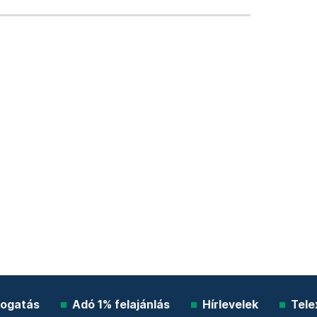
ogatás
Adó 1% felajánlás
Hírlevelek
Tele