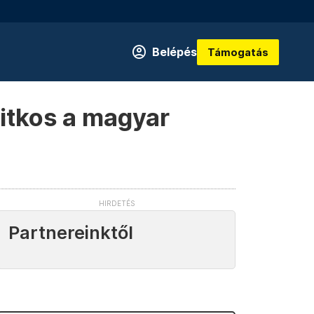
Belépés
Támogatás
titkos a magyar
Partnereinktől