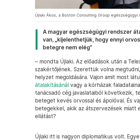
Újlaki Ákos, a Boston Consulting Group egészségügyi s
A magyar egészségügyi rendszer átal
van, „kijelenthetjük, hogy ennyi orv
betegre nem elég”
– mondta Újlaki. Az előadások után a Tele
szakértőjének. Szerettük volna megtudni,
helyzet megoldására. Vajon amit most lát
átalakításánál
vagy a kórházak faladataina
tanácsadó cég javaslataiból következik, 
beteget kevés orvossal és ápolóval. És va
betegekkel, akik az átszervezések miatt 
ellátást?
Újlaki itt is nagyon diplomatikus volt. Eg