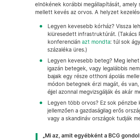
elnökének korábbi megállapítását, amely 
mellett kevés az orvos. A helyzet kezelés
Legyen kevesebb kórház? Vissza leh
kiüresedett infrastruktúrát. (Takács
konferencián
azt mondta
: túl sok á
százaléka üres.)
Legyen kevesebb beteg? Meg lehet 
igazán betegek, vagy legalábbis nem 
bajaik egy része otthoni ápolás mell
módon betegnek érzi magát, és van, a
éjjel azonnal megvizsgálják és akár me
Legyen több orvos? Ez sok pénzbe ker
jellemzően a gazdaságilag erős orsz
vagy a skandináv országok tudják me
„Mi az, amit egyébként a BCG gondol