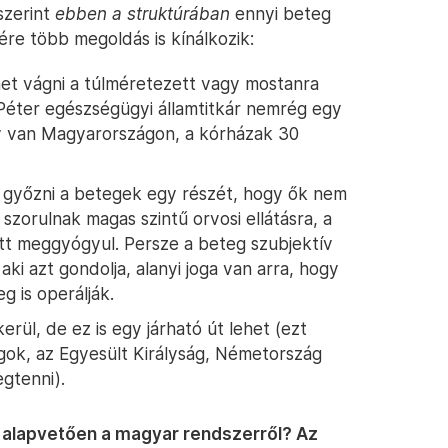
szerint
ebben a struktúrában
ennyi beteg
ére több megoldás is kínálkozik:
et vágni a túlméretezett vagy mostanra
 Péter egészségügyi államtitkár nemrég egy
gy van Magyarországon, a kórházak 30
győzni a betegek egy részét, hogy ők nem
szorulnak magas szintű orvosi ellátásra, a
ett meggyógyul. Persze a beteg szubjektív
ki azt gondolja, alanyi joga van arra, hogy
g is operálják.
ül, de ez is egy járható út lehet (ezt
ágok, az Egyesült Királyság, Németország
gtenni).
 alapvetően a magyar rendszerről? Az