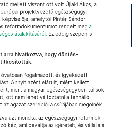
ó mellett viszont ott volt Újlaki Ákos, a
-európai projektvezető egészségügyi
 képviselője, amelytől Pintér Sándor
alas reformdokumentumot rendelt meg
a
éges átalakításáról.
Ez eddig szépen is
yt arra hivatkozva, hogy döntés-
titkosították.
 óvatosan fogalmazott, és igyekezett
ást. Annyit azért elárult, miért kellett
 azért, mert a magyar egészségügyben túl sok
t, ott nem lehet változtatni a fennálló
az ágazat szereplői a csírájában megölnék.
ozva azt mondta: az egészségügyi reformok
ó kéz, ami beváltja az ígéreteit, és vállalja a