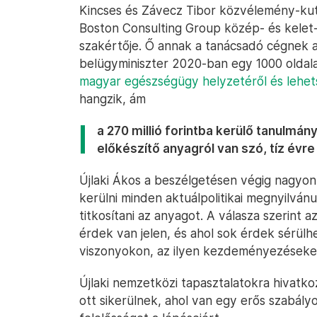
Kincses és Závecz Tibor közvélemény-kutat
Boston Consulting Group közép- és kelet
szakértője. Ő annak a tanácsadó cégnek a
belügyminiszter 2020-ban egy 1000 old
magyar egészségügy helyzetéről és lehets
hangzik, ám
a 270 millió forintba kerülő tanulmán
előkészítő anyagról van szó, tíz évre 
Újlaki Ákos a beszélgetésen végig nagyon
kerülni minden aktuálpolitikai megnyilvánul
titkosítani az anyagot. A válasza szerint
érdek van jelen, és ahol sok érdek sérülhe
viszonyokon, az ilyen kezdeményezéseket 
Újlaki nemzetközi tapasztalatokra hivatk
ott sikerülnek, ahol van egy erős szabályoz