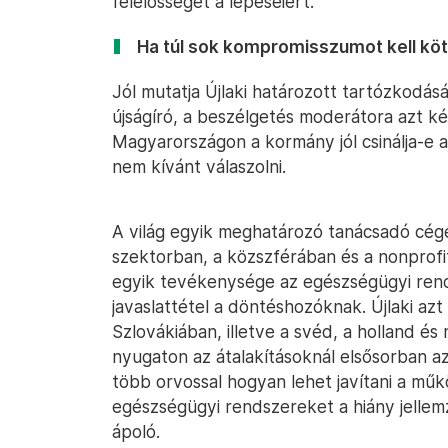
felelősséget a lépéseiért.
Ha túl sok kompromisszumot kell kötn
Jól mutatja Újlaki határozott tartózkodás
újságíró, a beszélgetés moderátora azt ké
Magyarországon a kormány jól csinálja-e a
nem kívánt válaszolni.
A világ egyik meghatározó tanácsadó cége
szektorban, a közszférában és a nonprofit
egyik tevékenysége az egészségügyi rends
javaslattétel a döntéshozóknak. Újlaki a
Szlovákiában, illetve a svéd, a holland é
nyugaton az átalakításoknál elsősorban a
több orvossal hogyan lehet javítani a mű
egészségügyi rendszereket a hiány jellem
ápoló.