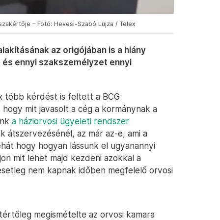
zakértője – Fotó: Hevesi-Szabó Lujza / Telex
akításának az origójában is a hiány
os és ennyi szakszemélyzet ennyi
x több kérdést is feltett a BCG
 hogy mit javasolt a cég a kormánynak a
unk
a háziorvosi ügyeleti rendszer
k átszervezésénél, az már az-e, ami a
tehát hogy hogyan lássunk el ugyanannyi
jon mit lehet majd kezdeni azokkal a
esetleg nem kapnak időben megfelelő orvosi
yetértőleg megismételte az orvosi kamara