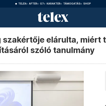
TELEX
AFTER
G7
KARAKTER
TÁMOGATÁS
SHOP
szakértője elárulta, miért 
tásáról szóló tanulmány