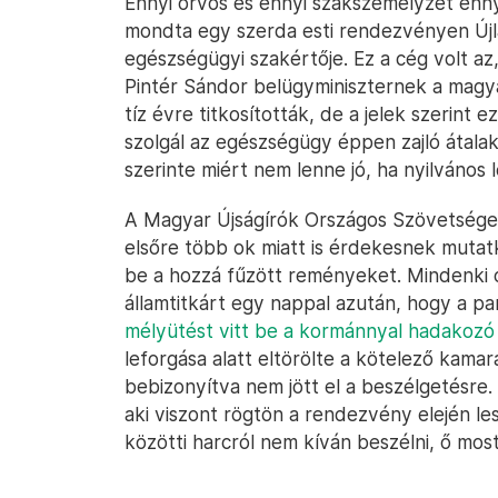
Ennyi orvos és ennyi szakszemélyzet enn
mondta egy szerda esti rendezvényen Újl
egészségügyi szakértője. Ez a cég volt a
Pintér Sándor belügyminiszternek a magya
tíz évre titkosították, de a jelek szerint
szolgál az egészségügy éppen zajló átalakí
szerinte miért nem lenne jó, ha nyilvános
A Magyar Újságírók Országos Szövetsége
elsőre több ok miatt is érdekesnek muta
be a hozzá fűzött reményeket. Mindenki 
államtitkárt egy nappal azután, hogy a 
mélyütést vitt be a kormánnyal hadakoz
leforgása alatt eltörölte a kötelező kamara
bebizonyítva nem jött el a beszélgetésre.
aki viszont rögtön a rendezvény elején l
közötti harcról nem kíván beszélni, ő mo