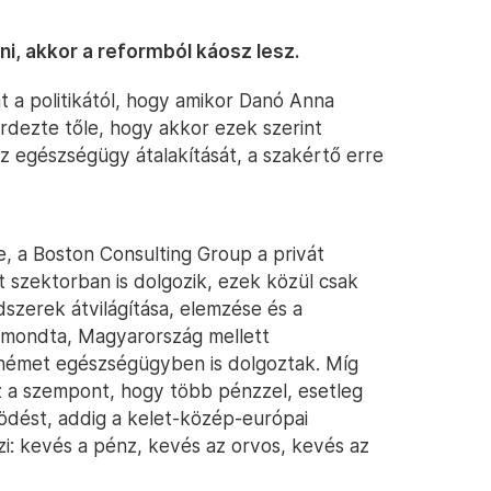
i, akkor a reformból káosz lesz.
át a politikától, hogy amikor Danó Anna
rdezte tőle, hogy akkor ezek szerint
z egészségügy átalakítását, a szakértő erre
, a Boston Consulting Group a privát
 szektorban is dolgozik, ezek közül csak
zerek átvilágítása, elemzése és a
zt mondta, Magyarország mellett
s német egészségügyben is dolgoztak. Míg
z a szempont, hogy több pénzzel, esetleg
ködést, addig a kelet-közép-európai
zi: kevés a pénz, kevés az orvos, kevés az