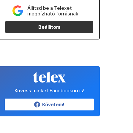
Állítsd be a Telexet
megbízható forrásnak!
Beállítom
Kövess minket Facebookon is!
Követem!