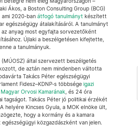
yi betegre nem elég Magyarországon –
aki Ákos, a Boston Consulting Group (BCG)
z, ami 2020-ban
átfogó tanulmányt
készített
r egészségügy átalakításáról. A tanulmányt
 ez az anyag most egyfajta sorvezetőként
tásához. Újlaki a beszélgetésen kifejtette,
 lenne a tanulmányuk.
 (MÚOSZ) által szervezett beszélgetés
tkozott, de aztán nem mindenben váltotta
odavárta Takács Péter egészségügyi
parlament Fidesz–KDNP-s többsége
igazi
ó Magyar Orvosi Kamarának
, és 24 óra
i tagságot. Takács Péter jó politikai érzékét
 A helyére Kincses Gyula, a MOK elnöke ült,
eszögezte, hogy a kormány és a kamara
st egészségügyi közgazdászként van jelen.