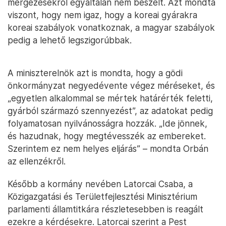
mérgezésekről egyáltalán nem beszélt. Azt mondta
viszont, hogy nem igaz, hogy a koreai gyárakra
koreai szabályok vonatkoznak, a magyar szabályok
pedig a lehető legszigorúbbak.
A miniszterelnök azt is mondta, hogy a gödi
önkormányzat negyedévente végez méréseket, és
„egyetlen alkalommal se mértek határérték feletti,
gyárból származó szennyezést”, az adatokat pedig
folyamatosan nyilvánosságra hozzák. „Ide jönnek,
és hazudnak, hogy megtévesszék az embereket.
Szerintem ez nem helyes eljárás” – mondta Orbán
az ellenzékről.
Később a kormány nevében Latorcai Csaba, a
Közigazgatási és Területfejlesztési Minisztérium
parlamenti államtitkára részletesebben is reagált
ezekre a kérdésekre. Latorcai szerint a Pest