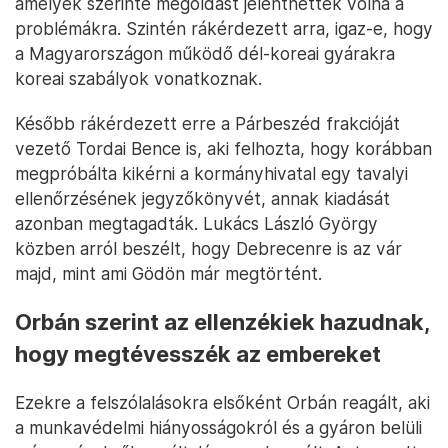
amelyek szerinte megoldást jelenthettek volna a
problémákra. Szintén rákérdezett arra, igaz-e, hogy
a Magyarországon működő dél-koreai gyárakra
koreai szabályok vonatkoznak.
Később rákérdezett erre a Párbeszéd frakcióját
vezető Tordai Bence is, aki felhozta, hogy korábban
megpróbálta kikérni a kormányhivatal egy tavalyi
ellenőrzésének jegyzőkönyvét, annak kiadását
azonban megtagadták. Lukács László György
közben arról beszélt, hogy Debrecenre is az vár
majd, mint ami Gödön már megtörtént.
Orbán szerint az ellenzékiek hazudnak,
hogy megtévesszék az embereket
Ezekre a felszólalásokra elsőként Orbán reagált, aki
a munkavédelmi hiányosságokról és a gyáron belüli