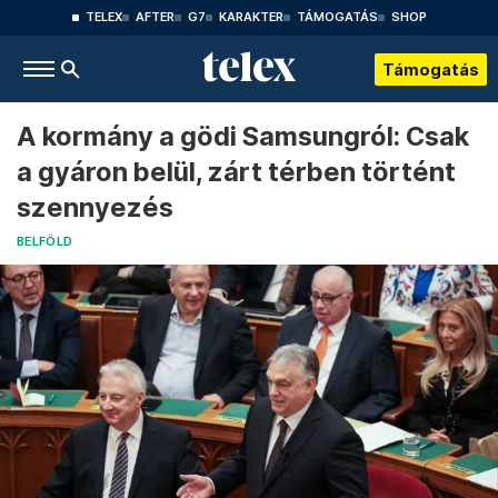
TELEX
AFTER
G7
KARAKTER
TÁMOGATÁS
SHOP
Támogatás
A kormány a gödi Samsungról: Csak
a gyáron belül, zárt térben történt
szennyezés
BELFÖLD