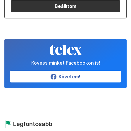
Beállítom
Kövess minket Facebookon is!
Követem!
Legfontosabb