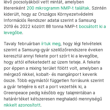
lévő pocsolyákból vett mintát, amelyben
literenként
200 mikrogramm NMP-t találtak
. Szintén
kiderült, hogy az Országos Környezetvédelmi
Információs Rendszer adatai szerint a Samsung
2019 és 2022 között 88 tonna NMP-t
bocsátott ki a
levegőbe
.
Tavaly februárban
írtuk meg
, hogy légi felvételek
szerint a Samsung-gyár szellőzőrendszere éveken
keresztül annyi fekete port szórt ki a levegőbe,
hogy attól elfeketedett az üzem teteje. A fekete
por éppen a mixing terület fölött volt, amelyben a
mérgező nikkel, kobalt- és mangánport keverik
össze. Több egymástól független forrásunk szerint
a gyár tetejére is ezt a port vezették ki, a
Greenpeace pedig később egy talajmintában a
határértéket kétszeresen meghaladó mennyiségű
nikkelt azonosított
.