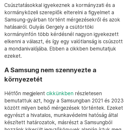
Csúsztatásokkal igyekeznek a kormányzati és a
kormányközeli szereplők elterelni a figyelmet a
Samsung-gyárban történt mérgezésekről és azok
hatásairól. Gulyás Gergely a csütörtöki
kormányinfón több kérdésnél nagyon igyekezett
elkenni a választ, és így egy valótlanság is csúszott
a mondanivalójába. Ebben a cikkben bemutatjuk
ezeket.
A Samsung nem szennyezte a
környezetét
Hétfőn megjelent
cikkünkben
részletesen
bemutattuk azt, hogy a Samsungban 2021 és 2023
között milyen belső mérgezések történtek. Ezeket
egyrészt a hivatalos, munkavédelmi hatóság által
készített határozatok, másrészt a Samsungból
hozzánk kikerült jegyzőkönyvek alapján írtuk meg.