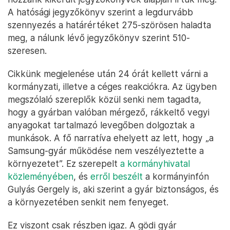
A hatósági jegyzőkönyv szerint a legdurvább
szennyezés a határértéket 275-szörösen haladta
meg, a nálunk lévő jegyzőkönyv szerint 510-
szeresen.
Cikkünk megjelenése után 24 órát kellett várni a
kormányzati, illetve a céges reakciókra. Az ügyben
megszólaló szereplők közül senki nem tagadta,
hogy a gyárban valóban mérgező, rákkeltő vegyi
anyagokat tartalmazó levegőben dolgoztak a
munkások. A fő narratíva ehelyett az lett, hogy „a
Samsung-gyár működése nem veszélyeztette a
környezetet”. Ez szerepelt
a kormányhivatal
közleményében
, és
erről beszélt
a kormányinfón
Gulyás Gergely is, aki szerint a gyár biztonságos, és
a környezetében senkit nem fenyeget.
Ez viszont csak részben igaz. A gödi gyár