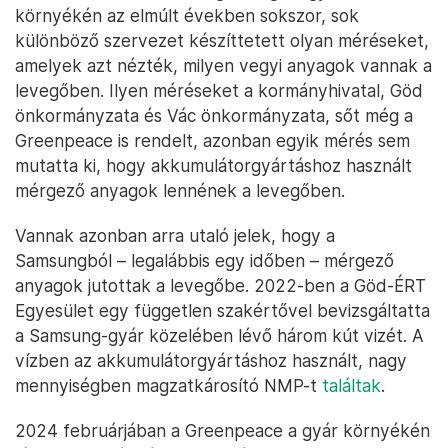
környékén az elmúlt években sokszor, sok
különböző szervezet készíttetett olyan méréseket,
amelyek azt nézték, milyen vegyi anyagok vannak a
levegőben. Ilyen méréseket a kormányhivatal, Göd
önkormányzata és Vác önkormányzata, sőt még a
Greenpeace is rendelt, azonban egyik mérés sem
mutatta ki, hogy akkumulátorgyártáshoz használt
mérgező anyagok lennének a levegőben.
Vannak azonban arra utaló jelek, hogy a
Samsungból – legalábbis egy időben – mérgező
anyagok jutottak a levegőbe. 2022-ben a Göd-ÉRT
Egyesület egy független szakértővel bevizsgáltatta
a Samsung-gyár közelében lévő három kút vizét. A
vízben az akkumulátorgyártáshoz használt, nagy
mennyiségben magzatkárosító NMP-t
találtak
.
2024 februárjában a Greenpeace a gyár környékén