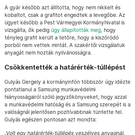
A gyár később azt állította, hogy nem nikkelt és
kobaltot, csak a grafitot engedtek a levegőbe. Az
ügyet később a Pest Vármegyei Kormányhivatal is
vizsgálta, ők pedig
úgy állapították meg
, hogy
tényleg grafit került a tetőre, hogy a kiszóródó
porból nem vettek mintát. A szakértői vizsgálatuk
anyagát nem hozták nyilvánosságra.
Csökkentették a határérték-túllépést
Gulyás Gergely a kormányinfón többször úgy idézte
pontatlanul a Samsung munkavédelmi
hiányosságairól szóló jegyzőkönyveket, hogy azzal
a munkavédelmi hatóság és a Samsung szerepét is a
valóságnál jelentősen pozitívabbnak tüntette fel.
Gulyás egészen pontosan azt mondta:
„Volt egy határérték-túllépés veszélyes anyagnál.