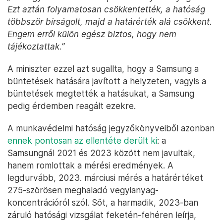
Ezt aztán folyamatosan csökkentették, a hatóság
többször bírságolt, majd a határérték alá csökkent.
Engem erről külön egész biztos, hogy nem
tájékoztattak.”
A miniszter ezzel azt sugallta, hogy a Samsung a
büntetések hatására javított a helyzeten, vagyis a
büntetések megtették a hatásukat, a Samsung
pedig érdemben reagált ezekre.
A munkavédelmi hatóság jegyzőkönyveiből azonban
ennek pontosan az ellentéte derült ki
: a
Samsungnál 2021 és 2023 között nem javultak,
hanem romlottak a mérési eredmények. A
legdurvább, 2023. márciusi mérés a határértéket
275-szörösen meghaladó vegyianyag-
koncentrációról szól. Sőt, a harmadik, 2023-ban
záruló hatósági vizsgálat feketén-fehéren leírja,