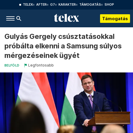
TELEX
AFTER
G7
KARAKTER
TÁMOGATÁS
SHOP
Támogatás
Gulyás Gergely csúsztatásokkal
próbálta elkenni a Samsung súlyos
mérgezéseinek ügyét
Legfontosabb
BELFÖLD