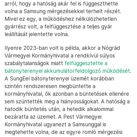
arról, hogy a hatóság akár fel is függeszthette
volna a Samsung mérgezésekkel terhelt részét.
Mivel ez egy, a működéshez nélkülözhetetlen
gyárrész volt, a felfüggesztése a teljes gyár
leállítását jelentette volna.
Ilyenre 2023-ban volt is példa, akkor a Nógrád
Vármegyei Kormányhivatal a rendkívül súlyos
szabálytalanságok miatt
felfüggesztette a
bátonyterenyei akkumulátorfeldolgozó működését
.
A SungEel bátonyterenyei üzemét korábban
szintén rendszeresen megbüntette a
kormányhivatal, ők azonban a büntetések ellenére
sem szüntették meg a hiányosságokat. A hatóság a
hatodik büntetés után, a hetedik alkalommal
bezáratta az üzemet. A Pest Vármegyei
Kormányhivatal ugyanezt a Samsunggal is
megtehette volna, de az egyre romló mérgezési