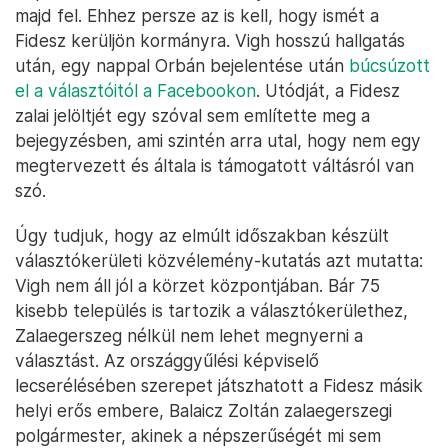
majd fel. Ehhez persze az is kell, hogy ismét a
Fidesz kerüljön kormányra. Vigh hosszú hallgatás
után, egy nappal Orbán bejelentése után
búcsúzott
el a választóitól a Facebookon
. Utódját, a Fidesz
zalai jelöltjét egy szóval sem említette meg a
bejegyzésben, ami szintén arra utal, hogy nem egy
megtervezett és általa is támogatott váltásról van
szó.
Úgy tudjuk, hogy az elmúlt időszakban készült
választókerületi közvélemény-kutatás azt mutatta:
Vigh nem áll jól a körzet központjában. Bár 75
kisebb település is tartozik a választókerülethez,
Zalaegerszeg nélkül nem lehet megnyerni a
választást. Az országgyűlési képviselő
lecserélésében szerepet játszhatott a Fidesz másik
helyi erős embere, Balaicz Zoltán zalaegerszegi
polgármester, akinek a népszerűségét mi sem