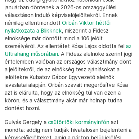
januárban döntenek a 2026-os országgyűlési
választáson induló képviselőjelöltekről. Ennek
némileg ellentmondott
Orbán Viktor hétfői
nyilatkozata a Blikknek
, miszerint a Fidesz
elnöksége már döntött mind a 106 jelölt
személyéről. Az ellentétet Kósa Lajos oldotta fel
az
Ultrahang műsorában.
A Fidesz alelnöke szerint jogi
értelemben valóban az országos választmány dönt
a jelöltekről, de az elnökség tesz ajánlásokat a
jelöltekre Kubatov Gábor ügyvezető alelnök
javaslatai alapján. Orbán szavait megerősítve Kósa
azt is elárulta, hogy az elnökség túl van ezen a
körön, és a választmány akár már holnap tudna
döntést hozni.
Gulyás Gergely a
csütörtöki kormányinfón
azt
mondta: addig nem tudják hivatalosan bejelenteni a
képviselőjelölteket, amíg a párton belüli jelölési