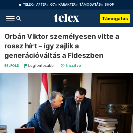
TELEX
AFTER
G7
KARAKTER
TÁMOGATÁS
SHOP
Támogatás
Orbán Viktor személyesen vitte a
rossz hírt – így zajlik a
generációváltás a Fideszben
Legfontosabb
frissítve
BELFÖLD