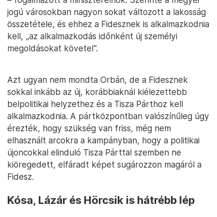
jogú városokban nagyon sokat változott a lakosság
összetétele, és ehhez a Fidesznek is alkalmazkodnia
kell, „az alkalmazkodás időnként új személyi
megoldásokat követel”.
Azt ugyan nem mondta Orbán, de a Fidesznek
sokkal inkább az új, korábbiaknál kiélezettebb
belpolitikai helyzethez és a Tisza Párthoz kell
alkalmazkodnia. A pártközpontban valószínűleg úgy
érezték, hogy szükség van friss, még nem
elhasznált arcokra a kampányban, hogy a politikai
újoncokkal elinduló Tisza Párttal szemben ne
kiöregedett, elfáradt képet sugározzon magáról a
Fidesz.
Kósa, Lázár és Hörcsik is hátrébb lép