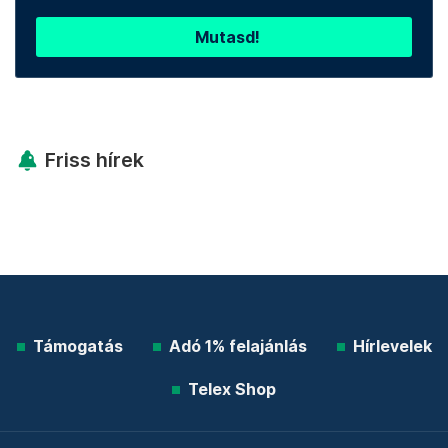
Mutasd!
Friss hírek
Támogatás
Adó 1% felajánlás
Hírlevelek
Telex Shop