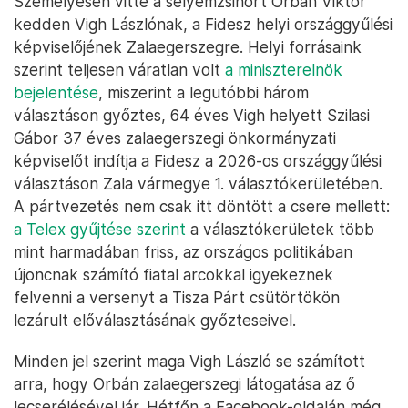
Személyesen vitte a selyemzsinórt Orbán Viktor
kedden Vigh Lászlónak, a Fidesz helyi országgyűlési
képviselőjének Zalaegerszegre. Helyi forrásaink
szerint teljesen váratlan volt
a miniszterelnök
bejelentése
, miszerint a legutóbbi három
választáson győztes, 64 éves Vigh helyett Szilasi
Gábor 37 éves zalaegerszegi önkormányzati
képviselőt indítja a Fidesz a 2026-os országgyűlési
választáson Zala vármegye 1. választókerületében.
A pártvezetés nem csak itt döntött a csere mellett:
a Telex gyűjtése szerint
a választókerületek több
mint harmadában friss, az országos politikában
újoncnak számító fiatal arcokkal igyekeznek
felvenni a versenyt a Tisza Párt csütörtökön
lezárult előválasztásának győzteseivel.
Minden jel szerint maga Vigh László se számított
arra, hogy Orbán zalaegerszegi látogatása az ő
lecserélésével jár. Hétfőn a Facebook-oldalán még