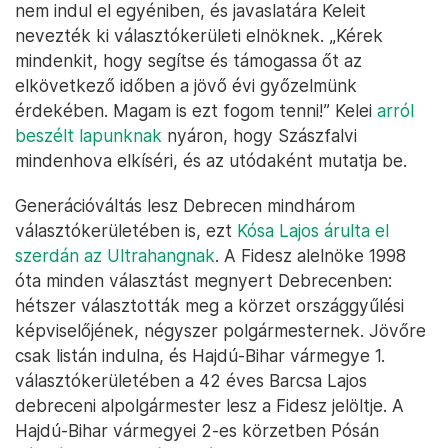
nem indul el egyéniben, és javaslatára Keleit
nevezték ki választókerületi elnöknek. „Kérek
mindenkit, hogy segítse és támogassa őt az
elkövetkező időben a jövő évi győzelmünk
érdekében. Magam is ezt fogom tenni!” Kelei
arról
beszélt lapunknak
nyáron, hogy Szászfalvi
mindenhova elkíséri, és az utódaként mutatja be.
Generációváltás lesz Debrecen mindhárom
választókerületében is, ezt
Kósa Lajos árulta el
szerdán az Ultrahangnak
. A Fidesz alelnöke 1998
óta minden választást megnyert Debrecenben:
hétszer választották meg a körzet országgyűlési
képviselőjének, négyszer polgármesternek. Jövőre
csak listán indulna, és Hajdú-Bihar vármegye 1.
választókerületében a 42 éves Barcsa Lajos
debreceni alpolgármester lesz a Fidesz jelöltje. A
Hajdú-Bihar vármegyei 2-es körzetben Pósán