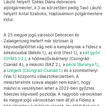
László helyett Széles Diána debreceni
alpolgármester, a 3-as körzetben pedig Tasó László
helyett Antal Szabolcs, Hajdúsámson polgármestere
indul.
A 25 megyei jogú városból Debrecen és
Zalaegerszeg mellett már biztosan új
képviselőjelölttel vág neki a kampánynak a Fidesz a
békéscsabai (Békés 1.), az érdi (Pest 1.), a
két győri
(GYMS 1-2.)
, a hódmezővásárhelyi (Csongrád-
Csanád 4.), a miskolci (BAZ 2.), a
pécsi (Baranya 1.)
,
a
szegedi (Csongrád-Csanád 1.)
és a szombathelyi
(Vas 1.) központú választókerületben. A
miniszterelnök szavai alapján nem kizárt, hogy
máshol is veszélyben lehet a 2022-ben győztes
fideszes képviselő pozíciója. A nagyobb városokban
és megyei jogú városokban nem áll jól a Fidesz a
közvélemény-kutatások szerint, így több helyen is