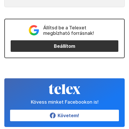
Állítsd be a Telexet
megbízható forrásnak!
Beállítom
Kövess minket Facebookon is!
Követem!