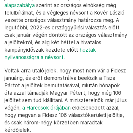
alapszabálya
szerint az országos elnökség még
felülbírálhat, és a végleges névsort a Kövér László
vezette országos választmány határozza meg. A
legutóbbi, 2022-es országgyűlési választás előtt
csak január végén döntött az országos választmány
a jelöltekről, és alig két héttel a hivatalos
kampányidőszak kezdete előtt
hozták
nyilvánosságra a névsort.
Voltak arra utaló jelek, hogy most nem vár a Fidesz
januárig, és erőt demonstrálva beelőzik a Tisza
Pártot a jelöltek bemutatásával, miután hónapok
óta azzal támadják Magyar Pétert, hogy még 106
jelöltet sem tud kiállítani. A miniszterelnök már július
végén,
a Harcosok órájában
eldicsekedett azzal,
hogy megvan a Fidesz 106 választókerületi jelöltje,
és csak három-négy körzetben maradtak
kérdőjelek.