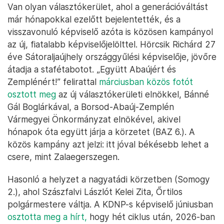
Van olyan választókerület, ahol a generációváltást
már hónapokkal ezelőtt bejelentették, és a
visszavonuló képviselő azóta is közösen kampányol
az új, fiatalabb képviselőjelölttel. Hörcsik Richárd 27
éve Sátoraljaújhely országgyűlési képviselője, jövőre
átadja a stafétabotot. „Együtt Abaújért és
Zemplénért!” felirattal
márciusban közös fotót
osztott meg
az új választókerületi elnökkel, Bánné
Gál Boglárkával, a Borsod-Abaúj-Zemplén
Vármegyei Önkormányzat elnökével, akivel
hónapok óta együtt járja a körzetet (BAZ 6.). A
közös kampány azt jelzi: itt jóval békésebb lehet a
csere, mint Zalaegerszegen.
Hasonló a helyzet a nagyatádi körzetben (Somogy
2.), ahol Szászfalvi Lászlót Kelei Zita, Őrtilos
polgármestere váltja. A KDNP-s képviselő júniusban
osztotta meg a hírt,
hogy hét ciklus után, 2026-ban