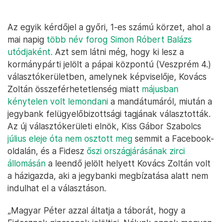
Az egyik kérdőjel a győri, 1-es számú körzet, ahol a
mai napig
több név forog Simon Róbert Balázs
utódjaként.
Azt sem látni még, hogy ki lesz a
kormánypárti jelölt a pápai központú (Veszprém 4.)
választókerületben, amelynek képviselője, Kovács
Zoltán összeférhetetlenség miatt
májusban
kénytelen volt lemondani
a mandátumáról, miután a
jegybank felügyelőbizottsági tagjának választották.
Az új választókerületi elnök, Kiss Gábor Szabolcs
július eleje óta nem osztott meg
semmit a Facebook-
oldalán, és a Fidesz
őszi országjárásának zirci
állomásán
a leendő jelölt helyett Kovács Zoltán volt
a házigazda, aki a jegybanki megbízatása alatt nem
indulhat el a választáson.
„Magyar Péter azzal áltatja a táborát, hogy a