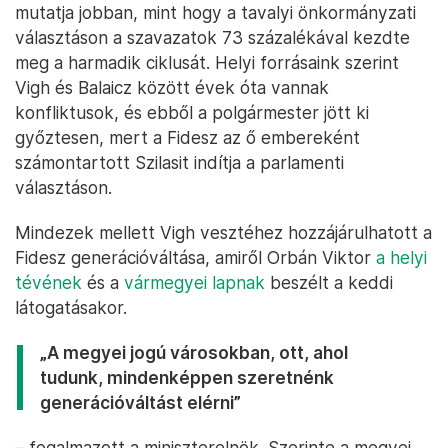
mutatja jobban, mint hogy a tavalyi önkormányzati
választáson a szavazatok 73 százalékával kezdte
meg a harmadik ciklusát. Helyi forrásaink szerint
Vigh és Balaicz között évek óta vannak
konfliktusok, és ebből a polgármester jött ki
győztesen, mert a Fidesz az ő embereként
számontartott Szilasit indítja a parlamenti
választáson.
Mindezek mellett Vigh vesztéhez hozzájárulhatott a
Fidesz generációváltása, amiről Orbán Viktor
a helyi
tévének
és a
vármegyei lapnak
beszélt a keddi
látogatásakor.
„A megyei jogú városokban, ott, ahol
tudunk, mindenképpen szeretnénk
generációváltást elérni”
– fogalmazott a miniszterelnök. Szerinte a megyei