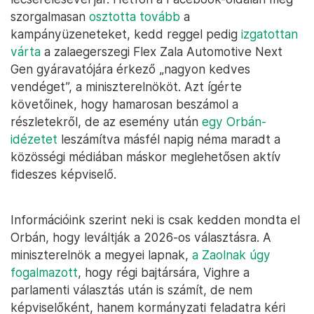
szorgalmasan
osztotta tovább
a
kampányüzeneteket, kedd reggel pedig
izgatottan
várta
a zalaegerszegi Flex Zala Automotive Next
Gen gyáravatójára érkező „nagyon kedves
vendéget”, a miniszterelnököt. Azt ígérte
követőinek, hogy hamarosan beszámol a
részletekről, de az esemény után
egy Orbán-
idézetet
leszámítva másfél napig néma maradt a
közösségi médiában máskor meglehetősen aktív
fideszes képviselő.
Információink szerint neki is csak kedden mondta el
Orbán, hogy leváltják a 2026-os választásra. A
miniszterelnök a megyei lapnak,
a Zaolnak úgy
fogalmazott
, hogy régi bajtársára, Vighre a
parlamenti választás után is számít, de nem
képviselőként, hanem kormányzati feladatra kéri