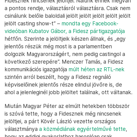
Fidesznek nincsenek jelöltjei. Nálunk ennek megvan
a pontos rendje, választásról választásra. Csak nem
csinálunk belőle baloldali jelölt jelölt jelölt jelölt jelölt
jelölt casting show-t” –
mondta egy Facebook-
videóban Kubatov Gábor, a Fidesz pártigazgatója
hétfőn. Szerinte a jelöltjeik készen állnak, és „egy
jelentős részük még most is a parlamentben
dolgozik Magyarországért, nem pedig castingol a
következő szerepére”. Menczer Tamás, a Fidesz
kommunikációs igazgatója
múlt héten az RTL-nek
szintén arról beszélt, hogy a Fidesz regnáló
képviselőinek jelentős része elindul jövőre is, de
ahol a jelenleginél jobb jelöltet találnak, ott váltanak.
Miután Magyar Péter az elmúlt hetekben többször
is szóvá tette, hogy a Fidesznek még nincsenek
jelöltjei, a párt Kövér László vezette országos
választmánya
a közmédiának egyértelművé tette
,
hogy az eddigi gyakorlathoz hasonlóan csak