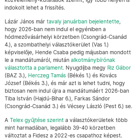
indokolt lehet a frissítés.
Lázár János már
tavaly januárban bejelentette
,
hogy 2026-ban nem indul el egyéniben a
hódmezővásárhelyi körzetben (Csongrád-Csanád
4.), a szombathelyi választókerület (Vas 1.)
képviselője, Hende Csaba pedig májusban mondott
le a mandátumáról, miután
alkotmánybírónak
választotta a parlament.
Nyugdíjba megy
Riz Gábor
(BAZ 3.),
Herczeg Tamás
(Békés 1.) és Kovács
József (Békés 3.), és már azt is lehet tudni, hogy
biztosan nem indul újra a mandátumáért 2026-ban
Tiba István (Hajdú-Bihar 6.), Farkas Sándor
(Csongrád-Csanád 3.) és Vécsey László (Pest 6.) se.
A
Telex gyűjtése szerint
a választókerületek több
mint harmadában, legalább 39-40 körzetben
változtat a Fidesz a 2022-es csapathoz képest.