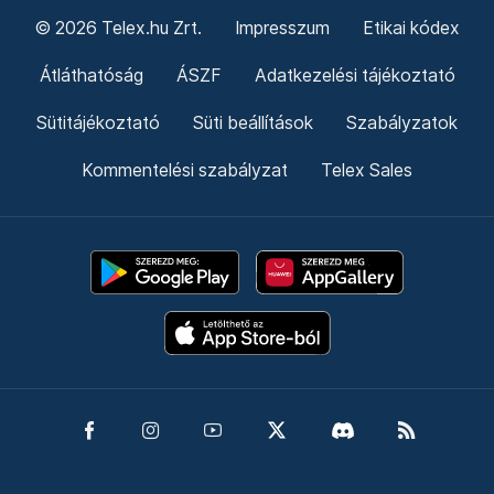
© 2026 Telex.hu Zrt.
Impresszum
Etikai kódex
Átláthatóság
ÁSZF
Adatkezelési tájékoztató
Sütitájékoztató
Süti beállítások
Szabályzatok
Kommentelési szabályzat
Telex Sales