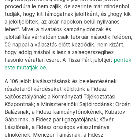
procedúra le nem zajlik, de szerinte már mindenhol
tudják, hogy kit támogatnak jelöltként, és „hogy kik
a jelöltjelöltek, az akár napokon belül nyilvános
lehet”. Mivel a hivatalos kampányidőszak és
jelöltállítás várhatóan csak február második felében,
50 nappal a választás előtt kezdődik, nem kizárt,
hogy addig máshol is lesz a zalaegerszegihez
hasonló váratlan csere. A Tisza Párt jelöltjeit
péntek
este mutatják be.
A 106 jelölt kiválasztásának és bejelentésének
részleteiről kérdéseket küldtünk a Fidesz
sajtóosztályának; a Kormányzati Tájékoztatási
Központnak; a Miniszterelnöki Sajtóirodának; Orbán
Balázsnak, a Fidesz kampányfőnökének; Kubatov
Gábornak, a Fidesz pártigazgatójának; Kövér
Lászlónak, a Fidesz országos választmánya
elnökének; Menczer Tamásnak, a Fidesz