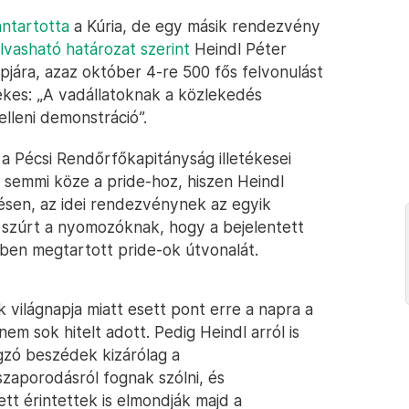
nntartotta
a Kúria, de egy másik rendezvény
olvasható határozat szerint
Heindl Péter
apjára, azaz október 4-re 500 fős felvonulást
dekes: „A vadállatoknak a közlekedés
elleni demonstráció”.
 a Pécsi Rendőrfőkapitányság illetékesei
semmi köze a pride-hoz, hiszen Heindl
tésen, az idei rendezvénynek az egyik
szúrt a nyomozóknak, hogy a bejelentett
ben megtartott pride-ok útvonalát.
k világnapja miatt esett pont erre a napra a
em sok hitelt adott. Pedig Heindl arról is
gzó beszédek kizárólag a
zaporodásról fognak szólni, és
tt érintettek is elmondják majd a