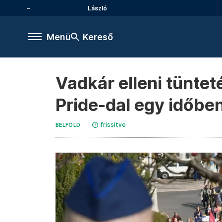
László
Menü
Kereső
Vadkár elleni tüntet
Pride-dal egy időbe
frissítve
BELFÖLD