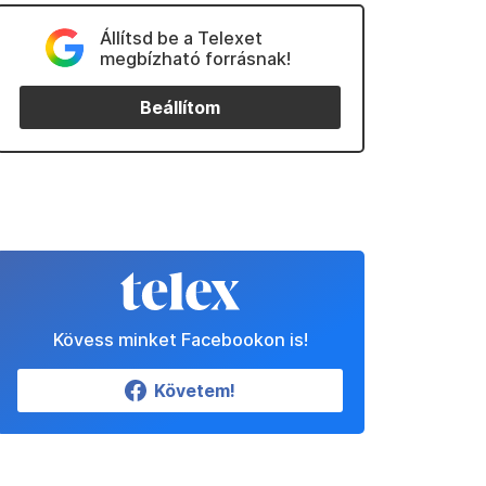
Állítsd be a Telexet
megbízható forrásnak!
Beállítom
Kövess minket Facebookon is!
Követem!