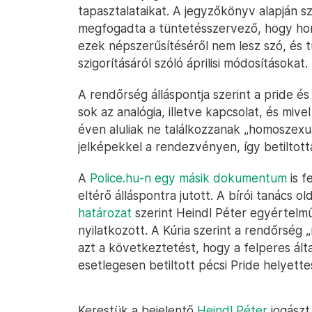
tapasztalataikat. A jegyzőkönyv alapján sz
megfogadta a tüntetésszervező, hogy homo
ezek népszerűsítéséről nem lesz szó, és 
szigorításáról szóló áprilisi módosításokat.
A rendőrség álláspontja szerint a pride és
sok az analógia, illetve kapcsolat, és miv
éven aluliak ne találkozzanak „homoszexua
jelképekkel a rendezvényen, így betiltott
A
Police.hu-n egy másik dokumentum
is f
eltérő álláspontra jutott. A bírói tanács o
határozat
szerint Heindl Péter egyértelmű
nyilatkozott. A Kúria szerint a rendőrség 
azt a következtetést, hogy a felperes ált
esetlegesen betiltott pécsi Pride helyettes
Kerestük a bejelentő
Heindl Péter
jogászt,