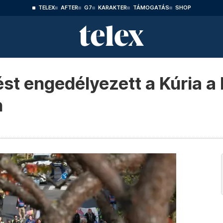
TELEX
AFTER
G7
KARAKTER
TÁMOGATÁS
SHOP
ést engedélyezett a Kúria a 
n