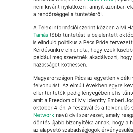
nem kívánt nyilatkozni, annyit azonban el
a rendőrséggel a tüntetésről.
A Telex információi szerint közben a Mi 
Tamás
több tüntetést is bejelentett októ
is elinduló politikus a Pécs Pride tervezet
Kérdésünkre elmondta, hogy ezek kisebb
például meg szeretnék akadályozni, hog
házasságot köthessen.
Magyarországon Pécs az egyetlen vidéki 
felvonulást. Az elmúlt években egyre kev
ellentüntetők pedig lényegében el is tűnte
amit a Freedom of My Identity Emberi Jo
október 4-én. A fesztivál és a felvonulás
Network
nevű civil szervezet, amely reagál
döntés újabb bizonyítéka annak, hogy a ha
az alapvető szabadságjogok érvényesülésé