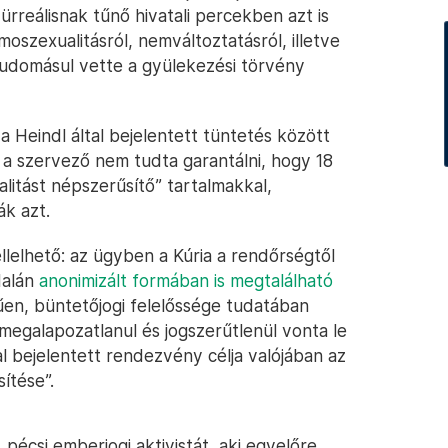
ürreálisnak tűnő hivatali percekben azt is
szexualitásról, nemváltoztatásról, illetve
tudomásul vette a gyülekezési törvény
 a Heindl által bejelentett tüntetés között
el a szervező nem tudta garantálni, hogy 18
litást népszerűsítő” tartalmakkal,
ák azt.
ellelhető: az ügyben a Kúria a rendőrségtől
ldalán
anonimizált formában is megtalálható
en, büntetőjogi felelőssége tudatában
„megalapozatlanul és jogszerűtlenül vonta le
al bejelentett rendezvény célja valójában az
ítése”.
 pécsi emberjogi aktivistát, aki egyelőre