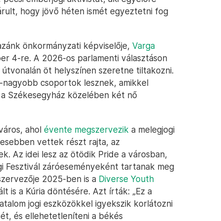
árult, hogy jövő héten ismét egyeztetni fog
Hazánk önkormányzati képviselője,
Varga
ber 4-re. A 2026-os parlamenti választáson
t útvonalán öt helyszínen szeretne tiltakozni.
-nagyobb csoportok lesznek, amikkel
y a Székesegyház közelében két nő
város, ahol
évente megszervezik
a melegjogi
esebben vettek részt rajta, az
k. Az idei lesz az ötödik Pride a városban,
gi Fesztivál záróeseményeként tartanak meg
 szervezője 2025-ben is a
Diverse Youth
t is a Kúria döntésére. Azt írták: „Ez a
talom jogi eszközökkel igyekszik korlátozni
t, és ellehetetleníteni a békés