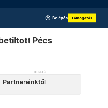
Belépés
Támogatás
betiltott Pécs
Partnereinktől