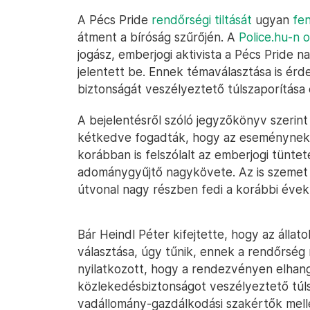
A Pécs Pride
rendőrségi tiltását
ugyan
fe
átment a bíróság szűrőjén. A
Police.hu-n 
jogász, emberjogi aktivista a Pécs Pride n
jelentett be. Ennek témaválasztása is ér
biztonságát veszélyeztető túlszaporítása 
A bejelentésről szóló jegyzőkönyv szerint
kétkedve fogadták, hogy az eseménynek 
korábban is felszólalt az emberjogi tünte
adománygyűjtő nagykövete. Az is szemet 
útvonal nagy részben fedi a korábbi évek
Bár Heindl Péter kifejtette, hogy az állato
választása, úgy tűnik, ennek a rendőrség n
nyilatkozott, hogy a rendezvényen elhan
közlekedésbiztonságot veszélyeztető túls
vadállomány-gazdálkodási szakértők melle