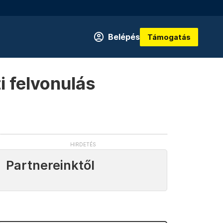
Belépés
Támogatás
i felvonulás
Partnereinktől