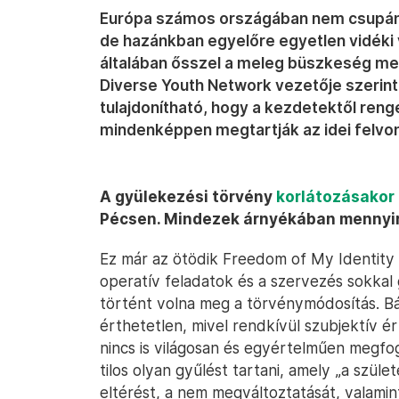
Európa számos országában nem csupán 
de hazánkban egyelőre egyetlen vidéki
általában ősszel a meleg büszkeség me
Diverse Youth Network vezetője szerint 
tulajdonítható, hogy a kezdetektől ren
mindenképpen megtartják az idei felvonu
A gyülekezési törvény
korlátozásakor
Pécsen. Mindezek árnyékában mennyir
Ez már az ötödik Freedom of My Identity E
operatív feladatok és a szervezés sokka
történt volna meg a törvénymódosítás. B
érthetetlen, mivel rendkívül szubjektív 
nincs is világosan és egyértelműen megf
tilos olyan gyűlést tartani, amely „a szü
eltérést, a nem megváltoztatását, valamint