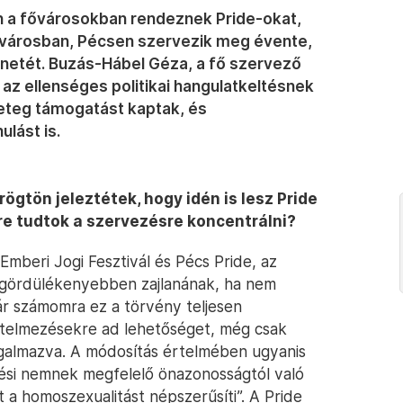
a fővárosokban rendeznek Pride-okat,
 városban, Pécsen szervezik meg évente,
netét. Buzás-Hábel Géza, a fő szervező
az ellenséges politikai hangulatkeltésnek
geteg támogatást kaptak, és
lást is.
rögtön jeleztétek, hogy idén is lesz Pride
e tudtok a szervezésre koncentrálni?
mberi Jogi Fesztivál és Pécs Pride, az
l gördülékenyebben zajlanának, ha nem
ár számomra ez a törvény teljesen
értelmezésekre ad lehetőséget, még csak
ogalmazva. A módosítás értelmében ugyanis
letési nemnek megfelelő önazonosságtól való
 a homoszexualitást népszerűsíti”. A Pride