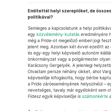
Említettél helyi szereplőket, de össz
politikával?
Semleges a kapcsolatunk a helyi politikáva
egy
közvélemény-kutatás
eredményére hi
még a Pride-ot megelőző emberi jogi feszt
jelent meg. Azonban két évvel ezelőtt az
és egy-egy helyi képviselő autonóm kiállá
önkormányzat vagy a polgármester olyan h
Karácsony Gergelyék. A jelenlegi helyzet
Olvastam persze néhány cikket, ahol Var
képviselője kifogásolta, hogy bérbe kapt
a Pride záróeseményének helyszínéül – eg
nevetséges, tavaly már egyébként sem ot
Fidesz egyik képviselője is
számonkérte
a