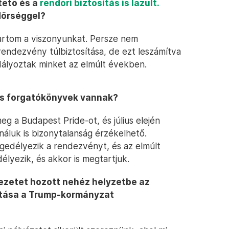
tető és a
rendőri biztosítás is lazult.
dőrséggel?
tartom a viszonyunkat. Persze nem
rendezvény túlbiztosítása, de ezt leszámítva
ályoztak minket az elmúlt években.
es forgatókönyvek vannak?
eg a Budapest Pride-ot, és július elején
 náluk is bizonytalanság érzékelhető.
gedélyezik a rendezvényt, és az elmúlt
lyezik, és akkor is megtartjuk.
rvezetet hozott nehéz helyzetbe az
hatása a Trump-kormányzat