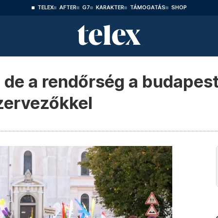
TELEX
AFTER
G7
KARAKTER
TÁMOGATÁS
SHOP
, de a rendőrség a budapest
zervezőkkel