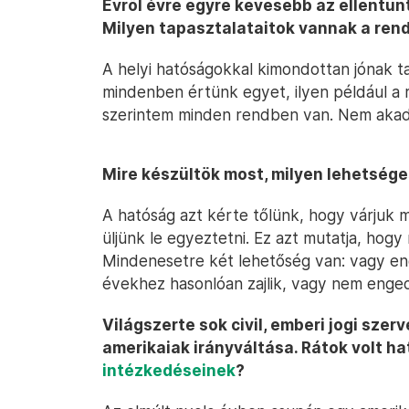
Évről évre egyre kevesebb az ellentün
Milyen tapasztalataitok vannak a ren
A helyi hatóságokkal kimondottan jónak 
mindenben értünk egyet, ilyen például a 
szerintem minden rendben van. Nem akad
Mire készültök most, milyen lehetség
A hatóság azt kérte tőlünk, hogy várjuk m
üljünk le egyeztetni. Ez azt mutatja, hogy
Mindenesetre két lehetőség van: vagy en
évekhez hasonlóan zajlik, vagy nem engedé
Világszerte sok civil, emberi jogi sze
amerikaiak irányváltása. Rátok volt 
intézkedéseinek
?