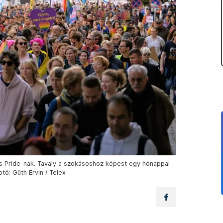
s Pride-nak. Tavaly a szokásoshoz képest egy hónappal
ó: Gűth Ervin / Telex