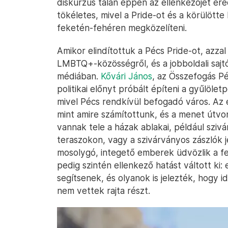
diskurzus talán éppen az ellenkezőjét e
tökéletes, mivel a Pride-ot és a körülött
feketén-fehéren megközelíteni.
Amikor elindítottuk a Pécs Pride-ot, azza
LMBTQ+-közösségről, és a jobboldali sajtó
médiában.
Kővári János
, az Összefogás Pé
politikai előnyt próbált építeni a gyűlölet
mivel Pécs rendkívül befogadó város. Az 
mint amire számítottunk, és a menet útv
vannak tele a házak ablakai, például szivá
teraszokon, vagy a szivárványos zászlók
mosolygó, integető emberek üdvözlik a f
pedig szintén ellenkező hatást váltott k
segítsenek, és olyanok is jelezték, hogy i
nem vettek rajta részt.