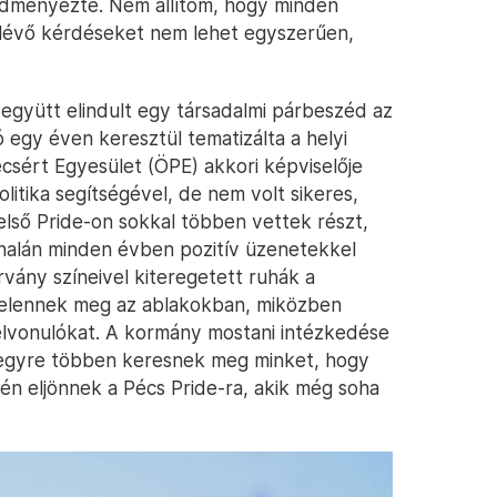
redményezte. Nem állítom, hogy minden
e lévő kérdéseket nem lehet egyszerűen,
l együtt elindult egy társadalmi párbeszéd az
 egy éven keresztül tematizálta a helyi
csért Egyesület (ÖPE) akkori képviselője
politika segítségével, de nem volt sikeres,
első Pride-on sokkal többen vettek részt,
onalán minden évben pozitív üzenetekkel
rvány színeivel kiteregetett ruhák a
 jelennek meg az ablakokban, miközben
elvonulókat. A kormány mostani intézkedése
i: egyre többen keresnek meg minket, hogy
dén eljönnek a Pécs Pride-ra, akik még soha