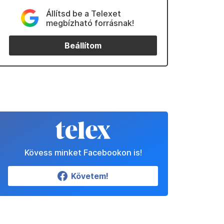
Állítsd be a Telexet
megbízható forrásnak!
Beállítom
Kövess minket Facebookon is!
Követem!