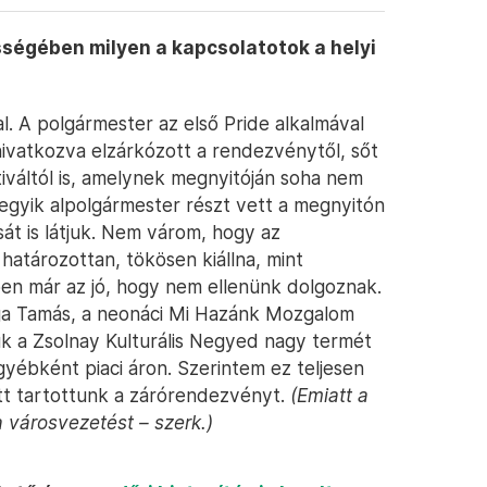
ességében milyen a kapcsolatotok a helyi
l. A polgármester az első Pride alkalmával
vatkozva elzárkózott a rendezvénytől, sőt
iváltól is, amelynek megnyitóján soha nem
 egyik alpolgármester részt vett a megnyitón
sát is látjuk. Nem várom, hogy az
atározottan, tökösen kiállna, mint
ben már az jó, hogy nem ellenünk dolgoznak.
ga Tamás, a neonáci Mi Hazánk Mozgalom
uk a Zsolnay Kulturális Negyed nagy termét
yébként piaci áron. Szerintem ez teljesen
t tartottunk a zárórendezvényt.
(Emiatt a
 városvezetést – szerk.)