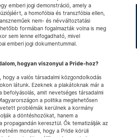
y emberi jogi demonstráció, amely a
iójáért, a homofóbia és transzfóbia ellen,
transzneműek nem- és névváltoztatási
rthetőbb formában fogalmazták volna is meg
kor sem lenne elfogadható, mivel
ai emberi jogi dokumentummal.
adalom, hogyan viszonyul a Pride-hoz?
ni, hogy a valós társadalmi közgondolkodás
tokon látunk. Ezeknek a plakátoknak már a
 a befolyásolás, amit nevetséges társadalmi
Magyarországon a politika meglehetősen
elvetett problémák kerülnek a kormány
solják a döntéshozókat, hanem a
 a propagandán keresztül. Ők tematizálják az
zeretném mondani, hogy a Pride körüli