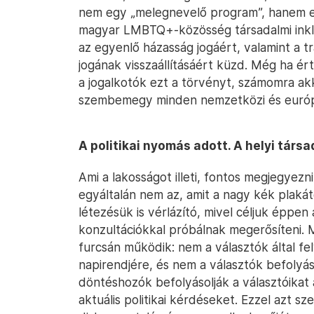
nem egy „melegnevelő program”, hanem eg
magyar LMBTQ+-közösség társadalmi inklúz
az egyenlő házasság jogáért, valamint a 
jogának visszaállításáért küzd. Még ha é
a jogalkotók ezt a törvényt, számomra ak
szembemegy minden nemzetközi és európ
A politikai nyomás adott. A helyi társ
Ami a lakosságot illeti, fontos megjegyez
egyáltalán nem az, amit a nagy kék plaká
létezésük is vérlázító, mivel céljuk éppen
konzultációkkal próbálnak megerősíteni. 
furcsán működik: nem a választók által f
napirendjére, és nem a választók befolyá
döntéshozók befolyásolják a választóikat
aktuális politikai kérdéseket. Ezzel azt s