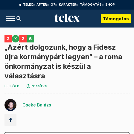
TELEX
AFTER
G7
KARAKTER
TÁMOGATÁS
SHOP
Támogatás
„Azért dolgozunk, hogy a Fidesz
újra kormánypárt legyen” – a roma
önkormányzat is készül a
választásra
frissítve
BELFÖLD
Cseke Balázs