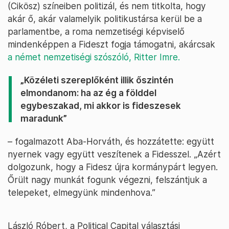
(Cikösz) színeiben politizál, és nem titkolta, hogy
akár ő, akár valamelyik politikustársa kerül be a
parlamentbe, a roma nemzetiségi képviselő
mindenképpen a Fideszt fogja támogatni, akárcsak
a német nemzetiségi szószóló, Ritter Imre.
„Közéleti szereplőként illik őszintén
elmondanom: ha az ég a földdel
egybeszakad, mi akkor is fideszesek
maradunk”
– fogalmazott Aba-Horváth, és hozzátette: együtt
nyernek vagy együtt veszítenek a Fidesszel. „Azért
dolgozunk, hogy a Fidesz újra kormánypárt legyen.
Őrült nagy munkát fogunk végezni, felszántjuk a
telepeket, elmegyünk mindenhova.”
László Róbert, a Political Capital választási