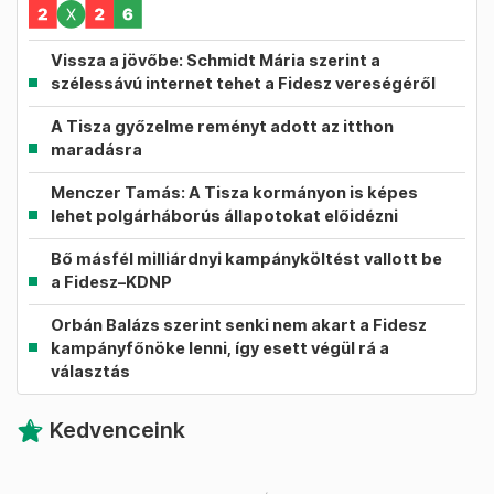
Vissza a jövőbe: Schmidt Mária szerint a
szélessávú internet tehet a Fidesz vereségéről
A Tisza győzelme reményt adott az itthon
maradásra
Menczer Tamás: A Tisza kormányon is képes
lehet polgárháborús állapotokat előidézni
Bő másfél milliárdnyi kampányköltést vallott be
a Fidesz–KDNP
Orbán Balázs szerint senki nem akart a Fidesz
kampányfőnöke lenni, így esett végül rá a
választás
Kedvenceink