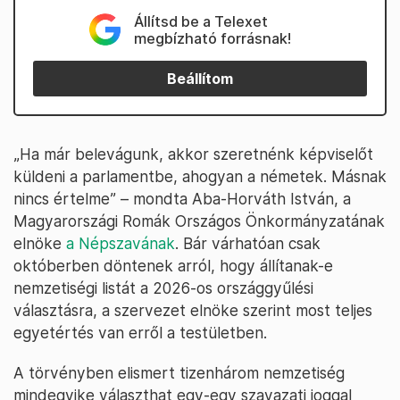
Állítsd be a Telexet
megbízható forrásnak!
Beállítom
„Ha már belevágunk, akkor szeretnénk képviselőt
küldeni a parlamentbe, ahogyan a németek. Másnak
nincs értelme” – mondta Aba-Horváth István, a
Magyarországi Romák Országos Önkormányzatának
elnöke
a Népszavának
. Bár várhatóan csak
októberben döntenek arról, hogy állítanak-e
nemzetiségi listát a 2026-os országgyűlési
választásra, a szervezet elnöke szerint most teljes
egyetértés van erről a testületben.
A törvényben elismert tizenhárom nemzetiség
mindegyike választhat egy-egy szavazati joggal