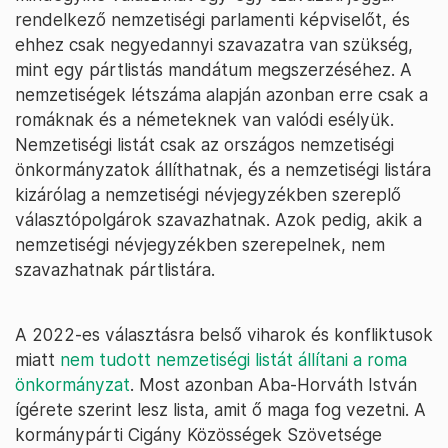
rendelkező nemzetiségi parlamenti képviselőt, és
ehhez csak negyedannyi szavazatra van szükség,
mint egy pártlistás mandátum megszerzéséhez. A
nemzetiségek létszáma alapján azonban erre csak a
romáknak és a németeknek van valódi esélyük.
Nemzetiségi listát csak az országos nemzetiségi
önkormányzatok állíthatnak, és a nemzetiségi listára
kizárólag a nemzetiségi névjegyzékben szereplő
választópolgárok szavazhatnak. Azok pedig, akik a
nemzetiségi névjegyzékben szerepelnek, nem
szavazhatnak pártlistára.
A 2022-es választásra belső viharok és konfliktusok
miatt
nem tudott nemzetiségi listát állítani a roma
önkormányzat
. Most azonban Aba-Horváth István
ígérete szerint lesz lista, amit ő maga fog vezetni. A
kormánypárti Cigány Közösségek Szövetsége