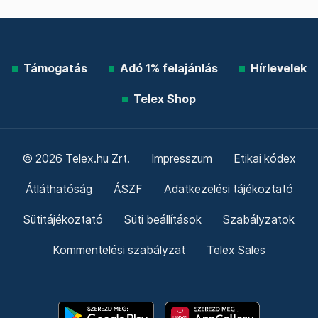
Támogatás
Adó 1% felajánlás
Hírlevelek
Telex Shop
© 2026 Telex.hu Zrt.
Impresszum
Etikai kódex
Átláthatóság
ÁSZF
Adatkezelési tájékoztató
Sütitájékoztató
Süti beállítások
Szabályzatok
Kommentelési szabályzat
Telex Sales