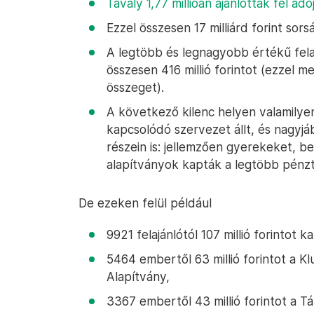
Tavaly 1,77 millióan ajánlották fel ad
Ezzel összesen 17 milliárd forint sors
A legtöbb és legnagyobb értékű felajá
összesen 416 millió forintot (ezzel 
összeget).
A következő kilenc helyen valamily
kapcsolódó szervezet állt, és nagyjáb
részein is: jellemzően gyerekeket, b
alapítványok kapták a legtöbb pénzt
De ezeken felül például
9921 felajánlótól 107 millió forintot 
5464 embertől 63 millió forintot a 
Alapítvány,
3367 embertől 43 millió forintot a 