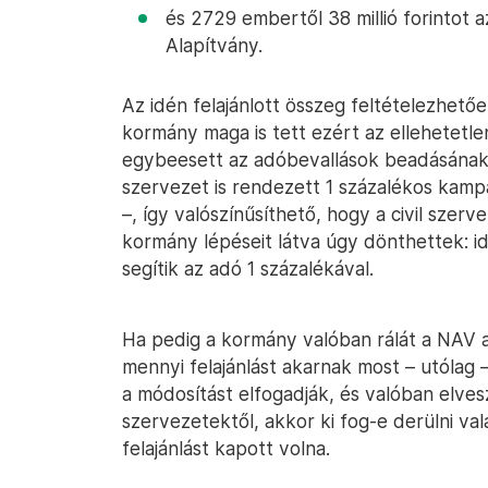
és 2729 embertől 38 millió forintot 
Alapítvány.
Az idén felajánlott összeg feltételezhetőe
kormány maga is tett ezért az ellehetetle
egybeesett az adóbevallások beadásának 
szervezet is rendezett 1 százalékos kampá
–, így valószínűsíthető, hogy a civil szer
kormány lépéseit látva úgy dönthettek: 
segítik az adó 1 százalékával.
Ha pedig a kormány valóban rálát a NAV ad
mennyi felajánlást akarnak most – utólag 
a módosítást elfogadják, és valóban elvesz
szervezetektől, akkor ki fog-e derülni v
felajánlást kapott volna.