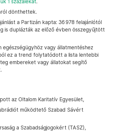
ójuk 1 százalékát
.
áról dönthettek.
nlást a Partizán kapta: 36 978 felajánlótól
meg is duplázták az előző évben összegyűjtött
en egészségügyhöz vagy állatmentéshez
ól ez a trend folytatódott a lista lentebbi
eteg embereket vagy állatokat segítő
.
kapott az Oltalom Karitatív Egyesület,
Klubrádiót működtető Szabad Sávért
Társaság a Szabadságjogokért (TASZ),