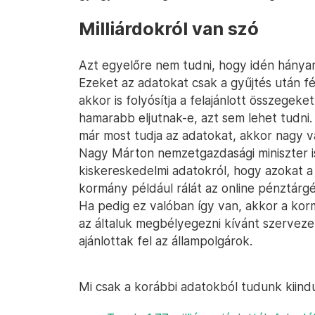
Milliárdokról van szó
Azt egyelőre nem tudni, hogy idén hányan 
Ezeket az adatokat csak a gyűjtés után fél
akkor is folyósítja a felajánlott összege
hamarabb eljutnak-e, azt sem lehet tudni.
már most tudja az adatokat, akkor nagy va
Nagy Márton nemzetgazdasági miniszter i
kiskereskedelmi adatokról, hogy azokat a 
kormány például rálát az online pénztárg
Ha pedig ez valóban így van, akkor a kor
az általuk megbélyegezni kívánt szerveze
ajánlottak fel az állampolgárok.
Mi csak a korábbi adatokból tudunk kiindu