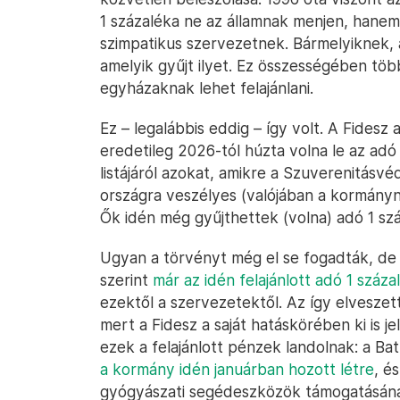
1 százaléka ne az államnak menjen, hanem
szimpatikus szervezetnek. Bármelyiknek, a
amelyik gyűjt ilyet. Ez összességében többm
egyházaknak lehet felajánlani.
Ez – legalábbis eddig – így volt. A Fidesz 
eredetileg 2026-tól húzta volna le az ad
listájáról azokat, amikre a Szuverenitásvé
országra veszélyes (valójában a kormányn
Ők idén még gyűjthettek (volna) adó 1 sz
Ugyan a törvényt még el se fogadták, de a
szerint
már az idén felajánlott adó 1 száz
ezektől a szervezetektől. Az így elvesze
mert a Fidesz a saját hatáskörében ki is j
ezek a felajánlott pénzek landolnak: a Ba
a kormány idén januárban hozott létre
, é
gyógyászati segédeszközök támogatásának 