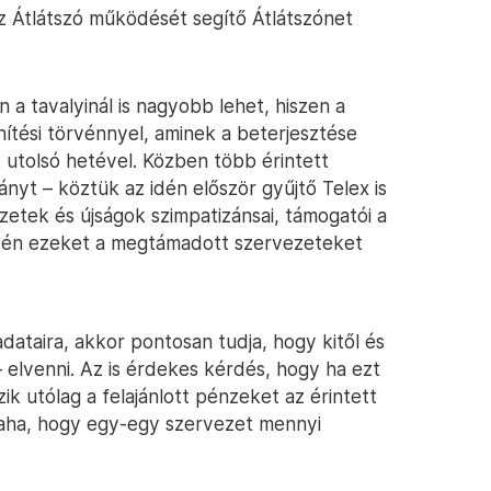
az Átlátszó működését segítő Átlátszónet
n a tavalyinál is nagyobb lehet, hiszen a
nítési törvénnyel, aminek a beterjesztése
utolsó hetével. Közben több érintett
nyt – köztük az idén először gyűjtő Telex is
vezetek és újságok szimpatizánsai, támogatói a
idén ezeket a megtámadott szervezeteket
ataira, akkor pontosan tudja, hogy kitől és
– elvenni. Az is érdekes kérdés, hogy ha ezt
ik utólag a felajánlott pénzeket az érintett
alaha, hogy egy-egy szervezet mennyi