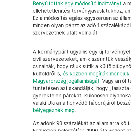
Benyújtottak egy módosító indítványt
a má
ellehetetlenítési törvényjavaslatukhoz, ami
Ez a módosítás egész egyszerűen az állam 
minden olyan pénzt az adó 1 százalékából
szervezetnek utalt volna át.
A kormánypárt ugyanis egy új törvénnyel 
civil szervezeteket, amik szerintük veszél
csinálnák, hogy rájuk sütik a külföldiüg
külföldről is,
és közben megírják mondjuk 
Magyarország jogállamiságát
. Vagy arról 
tüntetésen azt skandálják, hogy „fasiszta
gyerektelen párokat, különösen olyanokat
valaki Ukrajna honvédő háborújáról beszé
bélyegeznék meg
.
Az adónk 98 százalékát az állam arra költi
közvetlen beleszólása. 1996 óta viszont a