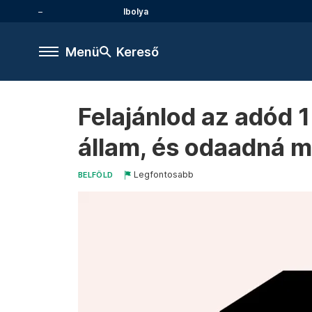
Ibolya
Menü
Kereső
Felajánlod az adód 1
állam, és odaadná 
Legfontosabb
BELFÖLD