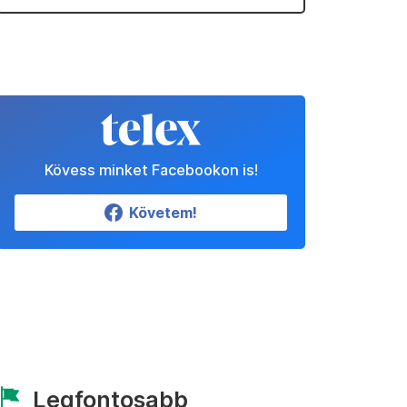
Kövess minket Facebookon is!
Követem!
Legfontosabb