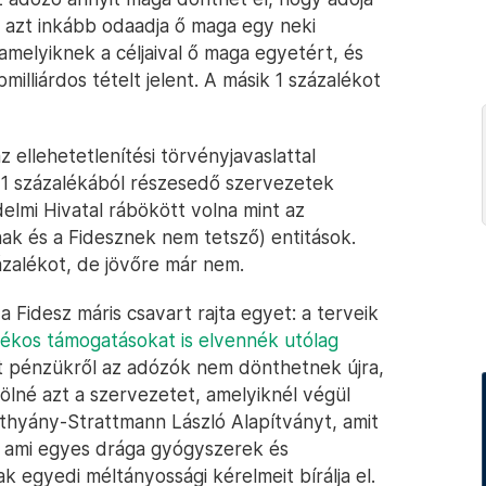
 azt inkább odaadja ő maga egy neki
melyiknek a céljaival ő maga egyetért, és
illiárdos tételt jelent. A másik 1 százalékot
az ellehetetlenítési törvényjavaslattal
ó 1 százalékából részesedő szervezetek
delmi Hivatal rábökött volna mint az
ak és a Fidesznek nem tetsző) entitások.
ázalékot, de jövőre már nem.
 Fidesz máris csavart rajta egyet: a terveik
alékos támogatásokat is elvennék utólag
tt pénzükről az adózók nem dönthetnek újra,
elölné azt a szervezetet, amelyiknél végül
tthyány-Strattmann László Alapítványt, amit
s ami egyes drága gyógyszerek és
egyedi méltányossági kérelmeit bírálja el.