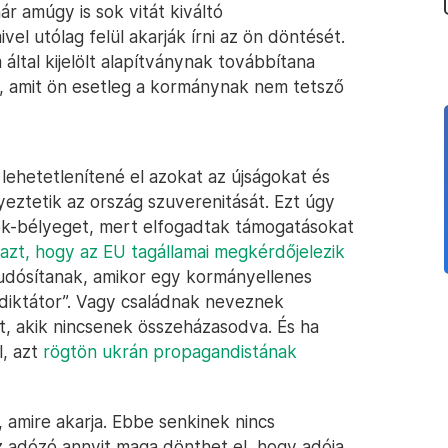
r amúgy is sok vitát kiváltó
vel utólag felül akarják írni az ön döntését.
által kijelölt alapítványnak továbbítana
, amit ön esetleg a kormánynak nem tetsző
lehetetlenítené el azokat az újságokat és
yeztetik az ország szuverenitását. Ezt úgy
ynök-bélyeget, mert elfogadtak támogatásokat
azt, hogy az EU tagállamai megkérdőjelezik
tudósítanak, amikor egy kormányellenes
 diktátor”. Vagy családnak neveznek
, akik nincsenek összeházasodva. És ha
l, azt
rögtön ukrán propagandistának
, amire akarja. Ebbe senkinek nincs
z adózó annyit maga dönthet el, hogy adója