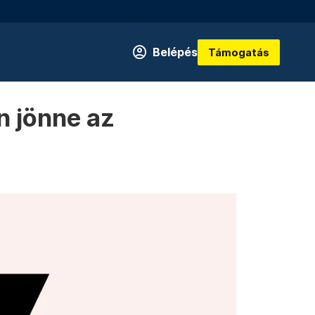
Belépés
Támogatás
n jönne az