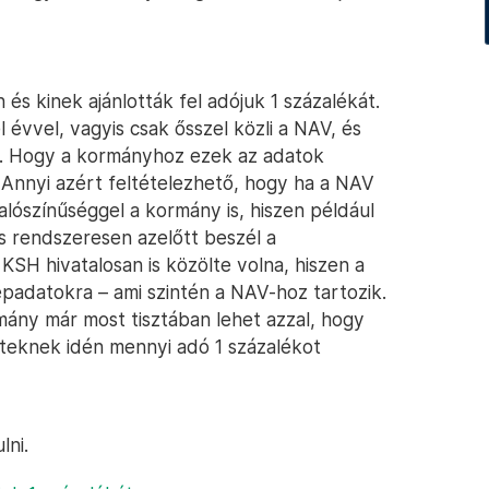
és kinek ajánlották fel adójuk 1 százalékát.
 évvel, vagyis csak ősszel közli a NAV, és
ket. Hogy a kormányhoz ezek az adatok
 Annyi azért feltételezhető, hogy ha a NAV
lószínűséggel a kormány is, hiszen például
s rendszeresen azelőtt beszél a
KSH hivatalosan is közölte volna, hiszen a
épadatokra – ami szintén a NAV-hoz tartozik.
mány már most tisztában lehet azzal, hogy
teknek idén mennyi adó 1 százalékot
lni.