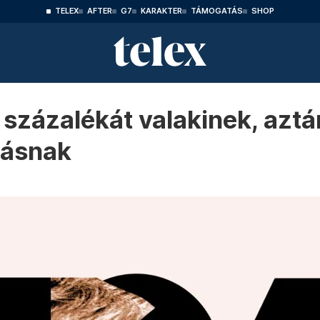
TELEX
AFTER
G7
KARAKTER
TÁMOGATÁS
SHOP
 százalékát valakinek, aztá
másnak