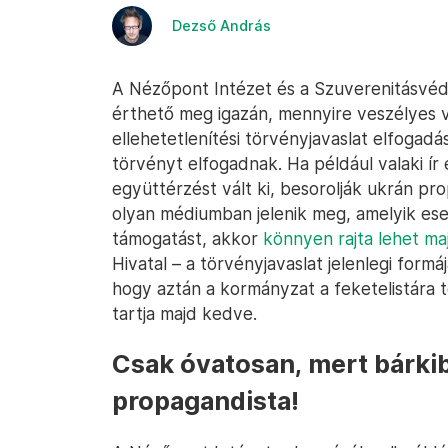
Dezső András
A Nézőpont Intézet és a Szuverenitásvéde
érthető meg igazán, mennyire veszélyes 
ellehetetlenítési törvényjavaslat elfogadás
törvényt elfogadnak. Ha például valaki ír
együttérzést vált ki, besorolják ukrán p
olyan médiumban jelenik meg, amelyik eset
támogatást, akkor
könnyen rajta lehet maj
Hivatal – a törvényjavaslat jelenlegi formá
hogy aztán a kormányzat a feketelistára t
tartja majd kedve.
Csak óvatosan, mert bárkib
propagandista!