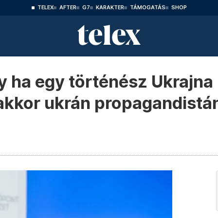
TELEX
AFTER
G7
KARAKTER
TÁMOGATÁS
SHOP
gy ha egy történész Ukrajn
 akkor ukrán propagandistá