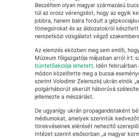
Beszéltem olyan magyar származású bucsai
túl az orosz vérengzést, hogy az egyik k
jobbra, hanem balra fordult a gépkocsijá
tömegsírokat és az áldozatokról készíte
nemzetközi vizsgálatot végző szakemberek
Az elemzés eközben meg sem említi, hogy
Múzeum főigazgatója májusban arról írt: s
büntetőakciója lehetett
. Idén februárban
módon közelítette meg a bucsai esemény
szerint Volodimir Zelenszkij ukrán elnök „a
polgárháborút sikerült háborúvá szélesíte
jellemezte a mészárlást.
De ugyanígy ukrán propagandistaként bél
médiumokat, amelyek szerintük kedvezőtle
törekvéseinek elérését nehezítő szereplők
Intézet szerint elsősorban „a magyar korm