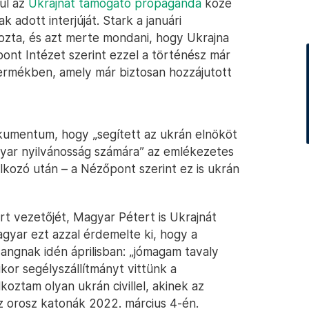
ul az
Ukrajnát támogató propaganda
közé
 adott interjúját. Stark a januári
yozta, és azt merte mondani, hogy Ukrajna
nt Intézet szerint ezzel a történész már
ermékben, amely már biztosan hozzájutott
okumentum, hogy „segített az ukrán elnököt
agyar nyilvánosság számára” az emlékezetes
lkozó után – a Nézőpont szerint ez is ukrán
t vezetőjét, Magyar Pétert is Ukrajnát
gyar ezt azzal érdemelte ki, hogy a
gnak idén áprilisban: „jómagam tavaly
or segélyszállítmányt vittünk a
koztam olyan ukrán civillel, akinek az
az orosz katonák 2022. március 4-én.