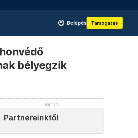
Belépés
Támogatás
a honvédő
nak bélyegzik
Partnereinktől