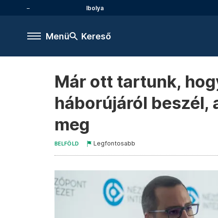
Ibolya
Menü
Kereső
Már ott tartunk, ho
háborújáról beszél,
meg
Legfontosabb
BELFÖLD