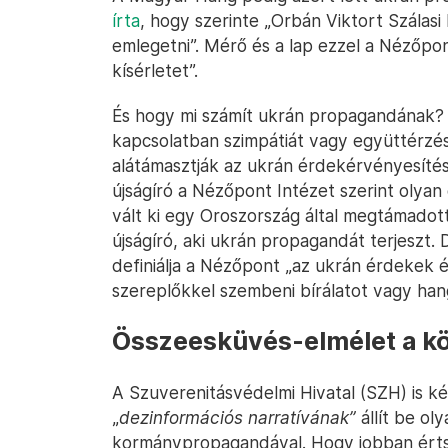
írta
, hogy szerinte „Orbán Viktort Szálasi
emlegetni”. Mérő és a lap ezzel a Nézőpon
kísérletet”.
És hogy mi számít ukrán propagandának? 
kapcsolatban szimpátiát vagy együttérzés
alátámasztják az ukrán érdekérvényesítési
újságíró a Nézőpont Intézet szerint olyan 
vált ki egy Oroszország által megtámadot
újságíró, aki ukrán propagandát terjeszt
definiálja a Nézőpont „az ukrán érdekek 
szereplőkkel szembeni bírálatot vagy hang
Összeesküvés-elmélet a k
A Szuverenitásvédelmi Hivatal (SZH) is k
„
dezinformációs narratívának”
állít be ol
kormánypropagandával. Hogy jobban értsük