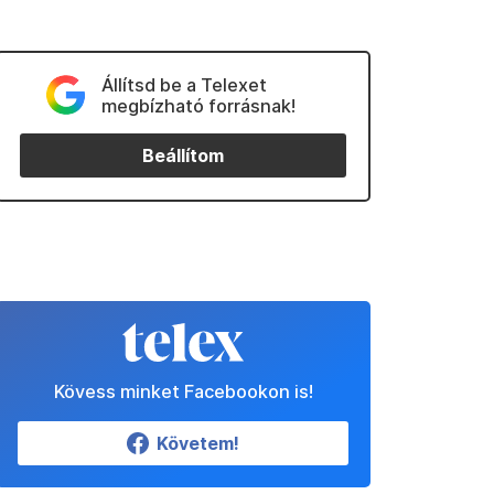
Állítsd be a Telexet
megbízható forrásnak!
Beállítom
Kövess minket Facebookon is!
Követem!