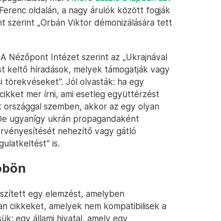
 Ferenc oldalán, a nagy árulók között fogják
t szerint „Orbán Viktor démonizálására tett
A Nézőpont Intézet szerint az „Ukrajnával
t keltő híradások, melyek támogatják vagy
 törekvéseket”. Jól olvasták: ha egy
cikket mer írni, ami esetleg együttérzést
t országgal szemben, akkor az egy olyan
. De ugyanígy ukrán propagandaként
érvényesítését nehezítő vagy gátló
ulatkeltést” is.
öbön
észített egy elemzést, amelyben
yan cikkeket, amelyek nem kompatibilisek a
: egy állami hivatal, amely egy