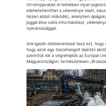
törvényjavaslat értelmében olyan jogkörök
ellehetetleníthet a véleménye miatt, kész
hiszen abból működik), amelyben újságok
joggal élve valós információkat, vélemén
nyilvánossággal.
Ami igazán döbbenetessé teszi ezt, hogy 
hogy azok egy összehangolt lejárató akció
szerintük kik a végrehajtók az Európai U
Magyarországon: természetesen „Brüsszel 