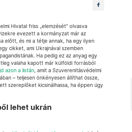
lmi Hivatal friss „elemzését” olvasva
vizekre evezett a kormányzat már az
a előtt, és mi a tétje annak, ha egy ilyen
 egy cikket, ami Ukrajnával szemben
ropagandistának. Ha pedig ez az anyag egy
leg valaha kapott már külföldi forrásból
d azon a listán
, amit a Szuverenitásvédelmi
jában – teljesen önkényesen állíthat össze,
ett szereplőket kicsinálhassa, ha éppen úgy
ől lehet ukrán