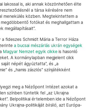
 lakossal is, aki annak köszönhetően élte
ereszteződésnél a társa kérésére nem
val menekülés közben. Megtekintettem a
tt megdöbbentő fotókat és meghallgattam a
 megállapításait”.
 a fideszes Schmidt Mária a Terror Háza
zerinte
a bucsai mészárlás ukrán egységek
 a
Magyar Nemzet egyik cikke
is hasonló
eket. A kormánylapban megjelent cikk
 saját népét ágyúztatta”, és „a
nie” és „hamis zászlós” színjátékként
yegzi meg a Nézőpont Intézet azokat a
n színben tüntetik fel „az Ukrajna
et”. Belpolitikai értelemben ide a Nézőpont
ány Ukrajna-politikáját
bíráló
, azt Európa-