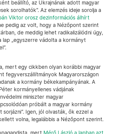
ént beállító, az Ukrajnának adott magyar
sek sorolhatók”. Az elemzés ideje sorolja a
án Viktor orosz dezinformációs álhírt
ne pedig az volt, hogy a Nézőpont szerint
árban, de meddig lehet radikalizálódni úgy,
 lap „egyszerre vádolta a kormányt
l”.
a, mert egy cikkben olyan korábbi magyar
zánt fegyverszállítmányok Magyarországon
mondanak a kormány békekampányának. A
 Péter kormányellenes vádjának
onvédelmi miniszter magyar
 kapcsolódóan próbált a magyar kormány
orjázni”. Igen, jól olvasták, ők ezzel a
ellett volna, legalábbis a Nézőpont szerint.
opagandista, mert
Mérő László a lapban azt