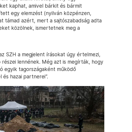
et kaphat, amivel bárkit és bármit
ített egy elemzést (nyilván közpénzen,
at támad azért, mert a sajtószabadság adta
yeket közölnek, ismertetnek meg a
az SZH a megjelent írásokat úgy értelmezi,
 részei lennének. Még azt is megírták, hogy
nió egyik tagországaként működő
és hazai partnerei”.