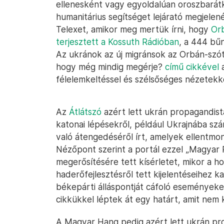
ellenesként vagy egyoldalúan oroszbarátk
humanitárius segítséget lejárató megjelené
Telexet, amikor meg mertük írni, hogy
Orb
terjesztett a Kossuth Rádióban
, a 444 bű
Az ukránok az új migránsok az Orbán-szót
hogy még mindig megérje?
című cikkével
a
félelemkeltéssel és szélsőséges nézetekke
Az
Átlátszó
azért lett ukrán propagandist
katonai lépésekről, például Ukrajnába s
való átengedéséről írt, amelyek ellent
Nézőpont szerint a portál ezzel „Magyar
megerősítésére tett kísérletet, mikor a h
haderőfejlesztésről tett kijelentéseihez
békepárti álláspontját cáfoló eseményeket s
cikkükkel léptek át egy határt, amit nem k
A Magyar Hang pedig azért lett ukrán pr