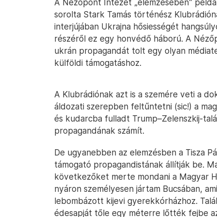
A Nézőpont Intézet „elemzésében” példá
sorolta Stark Tamás történész Klubrádiónak
interjújában Ukrajna hősiességét hangsúl
részéről ez egy honvédő háború. A Nézőpo
ukrán propagandát tolt egy olyan médiat
külföldi támogatáshoz.
A Klubrádiónak azt is a szemére veti a d
áldozati szerepben feltűntetni (sic!) a m
és kudarcba fulladt Trump–Zelenszkij-talá
propagandának számít.
De ugyanebben az elemzésben a Tisza Pár
támogató propagandistának állítják be. Ma
következőket merte mondani a Magyar Han
nyáron személyesen jártam Bucsában, amik
lebombázott kijevi gyerekkórházhoz. Talál
édesapját tőle egy méterre lőtték fejbe 