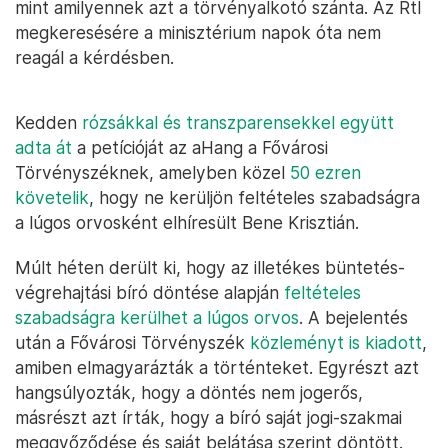
mint amilyennek azt a törvényalkotó szánta. Az Rtl
megkeresésére a minisztérium napok óta nem
reagál a kérdésben.
Kedden
rózsákkal és transzparensekkel együtt
adta át
a petícióját az aHang a Fővárosi
Törvényszéknek, amelyben közel
50 ezren
követelik
, hogy ne kerüljön feltételes szabadságra
a lúgos orvosként elhíresült Bene Krisztián.
Múlt héten derült ki, hogy az illetékes büntetés-
végrehajtási bíró döntése alapján
feltételes
szabadságra kerülhet a lúgos orvos
. A bejelentés
után a Fővárosi Törvényszék
közleményt is kiadott
,
amiben elmagyarázták a történteket. Egyrészt azt
hangsúlyozták, hogy a döntés nem jogerős,
másrészt azt írták, hogy a bíró saját jogi-szakmai
meggyőződése és saját belátása szerint döntött.