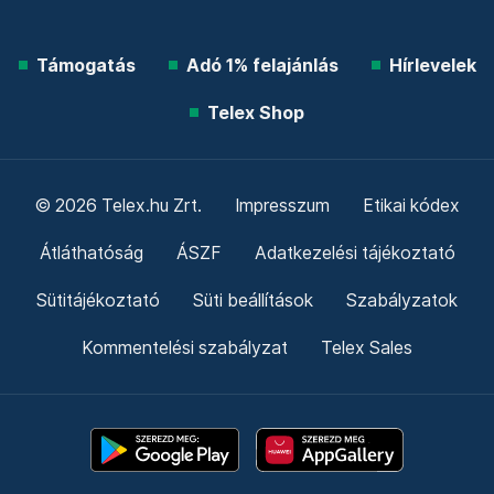
Támogatás
Adó 1% felajánlás
Hírlevelek
Telex Shop
© 2026 Telex.hu Zrt.
Impresszum
Etikai kódex
Átláthatóság
ÁSZF
Adatkezelési tájékoztató
Sütitájékoztató
Süti beállítások
Szabályzatok
Kommentelési szabályzat
Telex Sales