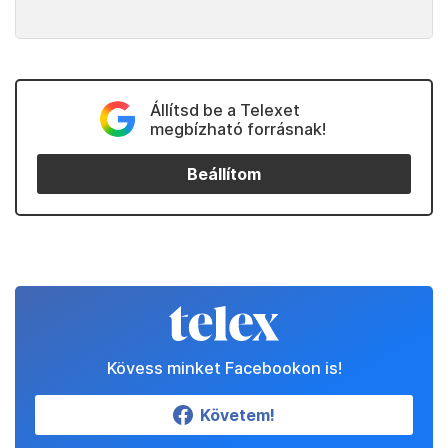
Állítsd be a Telexet
megbízható forrásnak!
Beállítom
Kövess minket Facebookon is!
Követem!