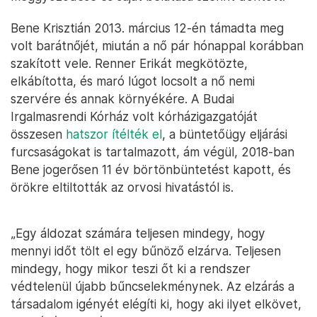
Bene Krisztián 2013. március 12-én támadta meg
volt barátnőjét, miután a nő pár hónappal korábban
szakított vele. Renner Erikát megkötözte,
elkábította, és maró lúgot locsolt a nő nemi
szervére és annak környékére. A Budai
Irgalmasrendi Kórház volt kórházigazgatóját
összesen
hatszor ítélték el
, a büntetőügy eljárási
furcsaságokat is tartalmazott, ám végül, 2018-ban
Bene jogerősen 11 év börtönbüntetést kapott, és
örökre eltiltották az orvosi hivatástól is.
„Egy áldozat számára teljesen mindegy, hogy
mennyi időt tölt el egy bűnöző elzárva. Teljesen
mindegy, hogy mikor teszi őt ki a rendszer
védtelenül újabb bűncselekménynek. Az elzárás a
társadalom igényét elégíti ki, hogy aki ilyet elkövet,