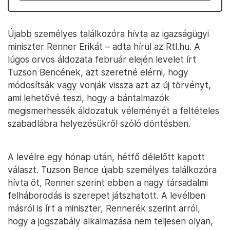
Újabb személyes találkozóra hívta az igazságügyi
miniszter Renner Erikát – adta hírül az Rtl.hu. A
lúgos orvos áldozata február elején levelet írt
Tuzson Bencének, azt szeretné elérni, hogy
módosítsák vagy vonják vissza azt az új törvényt,
ami lehetővé teszi, hogy a bántalmazók
megismerhessék áldozatuk véleményét a feltételes
szabadlábra helyezésükről szóló döntésben.
A levélre egy hónap után, hétfő délelőtt kapott
választ. Tuzson Bence újabb személyes találkozóra
hívta őt, Renner szerint ebben a nagy társadalmi
felháborodás is szerepet játszhatott. A levélben
másról is írt a miniszter, Rennerék szerint arról,
hogy a jogszabály alkalmazása nem teljesen olyan,