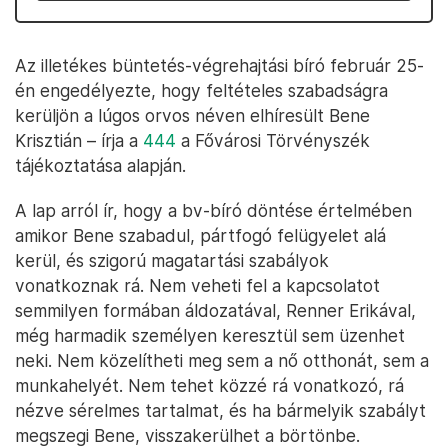
Az illetékes büntetés-végrehajtási bíró február 25-
én engedélyezte, hogy feltételes szabadságra
kerüljön a lúgos orvos néven elhíresült Bene
Krisztián – írja a
444
a Fővárosi Törvényszék
tájékoztatása alapján.
A lap arról ír, hogy a bv-bíró döntése értelmében
amikor Bene szabadul, pártfogó felügyelet alá
kerül, és szigorú magatartási szabályok
vonatkoznak rá. Nem veheti fel a kapcsolatot
semmilyen formában áldozatával, Renner Erikával,
még harmadik személyen keresztül sem üzenhet
neki. Nem közelítheti meg sem a nő otthonát, sem a
munkahelyét. Nem tehet közzé rá vonatkozó, rá
nézve sérelmes tartalmat, és ha bármelyik szabályt
megszegi Bene, visszakerülhet a börtönbe.