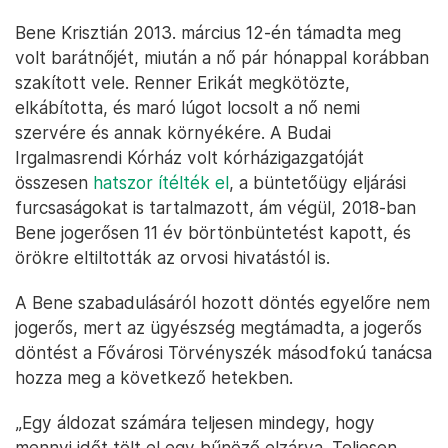
Bene Krisztián 2013. március 12-én támadta meg
volt barátnőjét, miután a nő pár hónappal korábban
szakított vele. Renner Erikát megkötözte,
elkábította, és maró lúgot locsolt a nő nemi
szervére és annak környékére. A Budai
Irgalmasrendi Kórház volt kórházigazgatóját
összesen
hatszor ítélték el
, a büntetőügy eljárási
furcsaságokat is tartalmazott, ám végül, 2018-ban
Bene jogerősen 11 év börtönbüntetést kapott, és
örökre eltiltották az orvosi hivatástól is.
A Bene szabadulásáról hozott döntés egyelőre nem
jogerős, mert az ügyészség megtámadta, a jogerős
döntést a Fővárosi Törvényszék másodfokú tanácsa
hozza meg a következő hetekben.
„Egy áldozat számára teljesen mindegy, hogy
mennyi időt tölt el egy bűnöző elzárva. Teljesen