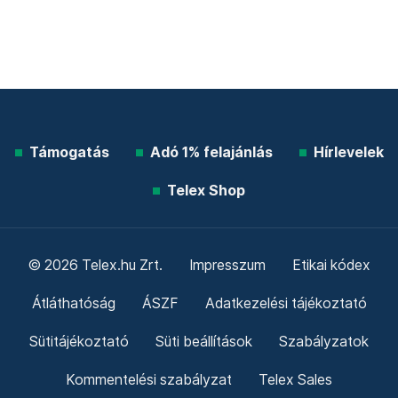
Támogatás
Adó 1% felajánlás
Hírlevelek
Telex Shop
© 2026 Telex.hu Zrt.
Impresszum
Etikai kódex
Átláthatóság
ÁSZF
Adatkezelési tájékoztató
Sütitájékoztató
Süti beállítások
Szabályzatok
Kommentelési szabályzat
Telex Sales