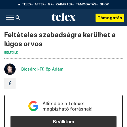
TELEX
AFTER
G7
KARAKTER
TÁMOGATÁS
SHOP
Támogatás
Feltételes szabadságra kerülhet a
lúgos orvos
BELFÖLD
Bicsérdi-Fülöp Ádám
Állítsd be a Telexet
megbízható forrásnak!
Beállítom