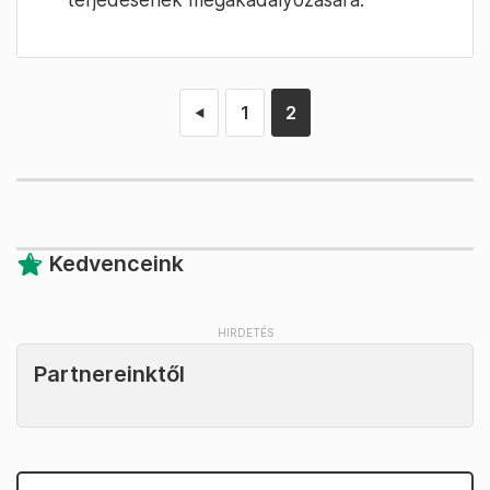
1
2
◄
Kedvenceink
Partnereinktől