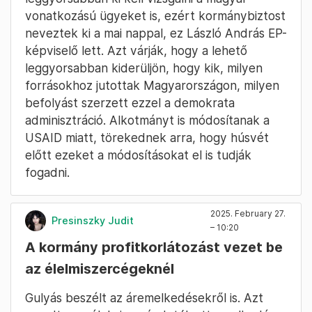
vonatkozású ügyeket is, ezért kormánybiztost
neveztek ki a mai nappal, ez László András EP-
képviselő lett. Azt várják, hogy a lehető
leggyorsabban kiderüljön, hogy kik, milyen
forrásokhoz jutottak Magyarországon, milyen
befolyást szerzett ezzel a demokrata
adminisztráció. Alkotmányt is módosítanak a
USAID miatt, törekednek arra, hogy húsvét
előtt ezeket a módosításokat el is tudják
fogadni.
2025. February 27.
Presinszky Judit
– 10:20
A kormány profitkorlátozást vezet be
az élelmiszercégeknél
Gulyás beszélt az áremelkedésekről is. Azt