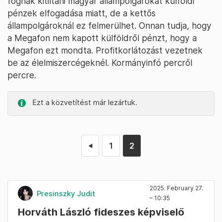
fognak kitiltani magyar állampolgárokat külföldi
pénzek elfogadása miatt, de a kettős
állampolgároknál ez felmerülhet. Onnan tudja, hogy
a Megafon nem kapott külföldről pénzt, hogy a
Megafon ezt mondta. Profitkorlátozást vezetnek
be az élelmiszercégeknél. Kormányinfó percről
percre.
Ezt a közvetítést már lezártuk.
1
2
◄
2025. February 27.
Presinszky Judit
– 10:35
Horváth László fideszes képviselő