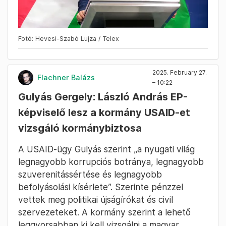
Fotó: Hevesi-Szabó Lujza / Telex
2025. February 27.
Flachner Balázs
– 10:22
Gulyás Gergely: László András EP-
képviselő lesz a kormány USAID-et
vizsgáló kormánybiztosa
A USAID-ügy Gulyás szerint „a nyugati világ
legnagyobb korrupciós botránya, legnagyobb
szuverenitássértése és legnagyobb
befolyásolási kísérlete”. Szerinte pénzzel
vettek meg politikai újságírókat és civil
szervezeteket. A kormány szerint a lehető
leggyorsabban ki kell vizsgálni a magyar