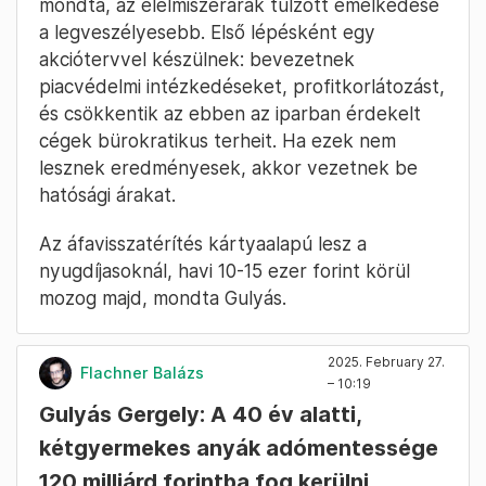
mondta, az élelmiszerárak túlzott emelkedése
a legveszélyesebb. Első lépésként egy
akciótervvel készülnek: bevezetnek
piacvédelmi intézkedéseket, profitkorlátozást,
és csökkentik az ebben az iparban érdekelt
cégek bürokratikus terheit. Ha ezek nem
lesznek eredményesek, akkor vezetnek be
hatósági árakat.
Az áfavisszatérítés kártyaalapú lesz a
nyugdíjasoknál, havi 10-15 ezer forint körül
mozog majd, mondta Gulyás.
2025. February 27.
Flachner Balázs
– 10:19
Gulyás Gergely: A 40 év alatti,
kétgyermekes anyák adómentessége
120 milliárd forintba fog kerülni