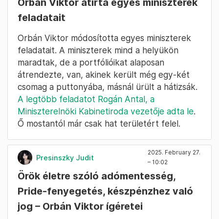
Orbán Viktor átírta egyes miniszterek
feladatait
Orbán Viktor módosította egyes miniszterek
feladatait. A miniszterek mind a helyükön
maradtak, de a portfólióikat alaposan
átrendezte, van, akinek került még egy-két
csomag a puttonyába, másnál ürült a hátizsák.
A legtöbb feladatot Rogán Antal, a
Miniszterelnöki Kabinetiroda vezetője adta le
.
Ő mostantól már csak hat területért felel.
2025. February 27.
Presinszky Judit
– 10:02
Örök életre szóló adómentesség,
Pride-fenyegetés, készpénzhez való
jog – Orbán Viktor ígéretei