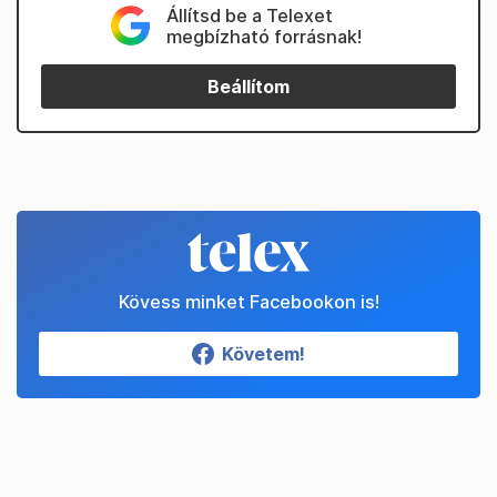
Állítsd be a Telexet
megbízható forrásnak!
Beállítom
Kövess minket Facebookon is!
Követem!