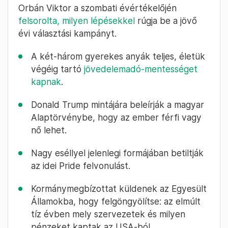
Orbán Viktor a szombati évértékelőjén
felsorolta, milyen lépésekkel
rúgja be a jövő
évi választási kampányt.
A két-három gyerekes anyák teljes, életük
végéig tartó
jövedelemadó-mentességet
kapnak
.
Donald Trump mintájára beleírják a magyar
Alaptörvénybe, hogy az ember férfi vagy
nő lehet.
Nagy eséllyel jelenlegi formájában betiltják
az idei Pride felvonulást.
Kormánymegbízottat küldenek az Egyesült
Államokba, hogy felgöngyölítse: az elmúlt
tíz évben mely szervezetek és milyen
pénzeket kaptak az USA-ból.