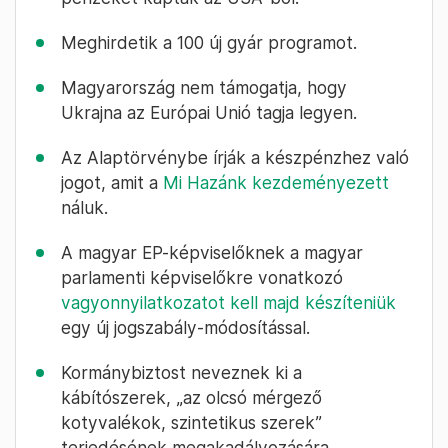
Meghirdetik a 100 új gyár programot.
Magyarország nem támogatja, hogy
Ukrajna az Európai Unió tagja legyen.
Az Alaptörvénybe írják a készpénzhez való
jogot, amit a
Mi Hazánk kezdeményezett
náluk.
A magyar EP-képviselőknek a magyar
parlamenti képviselőkre vonatkozó
vagyonnyilatkozatot kell majd készíteniük
egy új jogszabály-módosítással.
Kormánybiztost neveznek ki a
kábítószerek, „az olcsó mérgező
kotyvalékok, szintetikus szerek”
terjedésének megakadályozására.