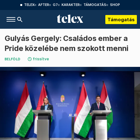
TELEX
AFTER
G7
KARAKTER
TÁMOGATÁS
SHOP
Támogatás
Gulyás Gergely: Családos ember a
Pride közelébe nem szokott menni
frissítve
BELFÖLD