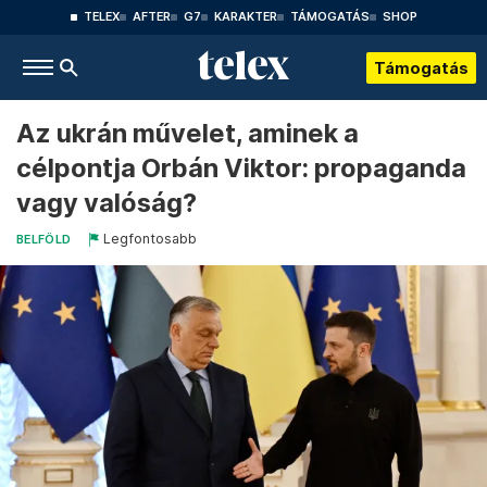
TELEX
AFTER
G7
KARAKTER
TÁMOGATÁS
SHOP
Támogatás
Az ukrán művelet, aminek a
célpontja Orbán Viktor: propaganda
vagy valóság?
Legfontosabb
BELFÖLD