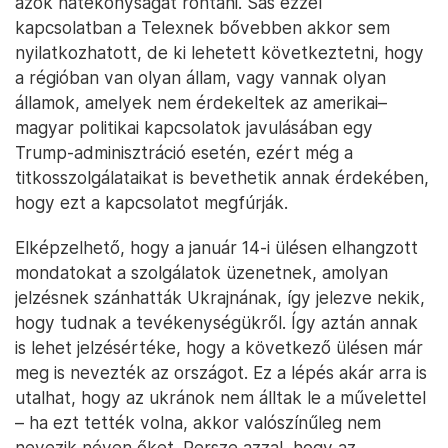
azok hatékonyságát rontani. Sas ezzel
kapcsolatban a Telexnek bővebben akkor sem
nyilatkozhatott, de ki lehetett következtetni, hogy
a régióban van olyan állam, vagy vannak olyan
államok, amelyek nem érdekeltek az amerikai–
magyar politikai kapcsolatok javulásában egy
Trump-adminisztráció esetén, ezért még a
titkosszolgálataikat is bevethetik annak érdekében,
hogy ezt a kapcsolatot megfúrják.
Elképzelhető, hogy a január 14-i ülésen elhangzott
mondatokat a szolgálatok üzenetnek, amolyan
jelzésnek szánhatták Ukrajnának, így jelezve nekik,
hogy tudnak a tevékenységükről. Így aztán annak
is lehet jelzésértéke, hogy a következő ülésen már
meg is nevezték az országot. Ez a lépés akár arra is
utalhat, hogy az ukránok nem álltak le a művelettel
– ha ezt tették volna, akkor valószínűleg nem
nevezik néven őket. Persze azzal, hogy az