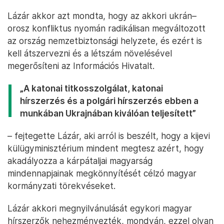
Lázár akkor azt mondta, hogy az akkori ukrán–
orosz konfliktus nyomán radikálisan megváltozott
az ország nemzetbiztonsági helyzete, és ezért is
kell átszervezni és a létszám növelésével
megerősíteni az Információs Hivatalt.
„A katonai titkosszolgálat, katonai
hírszerzés és a polgári hírszerzés ebben a
munkában Ukrajnában kiválóan teljesített”
– fejtegette Lázár, aki arról is beszélt, hogy a kijevi
külügyminisztérium mindent megtesz azért, hogy
akadályozza a kárpátaljai magyarság
mindennapjainak megkönnyítését célzó magyar
kormányzati törekvéseket.
Lázár akkori megnyilvánulását egykori magyar
hírszerzők nehezményezték, mondván, ezzel olyan