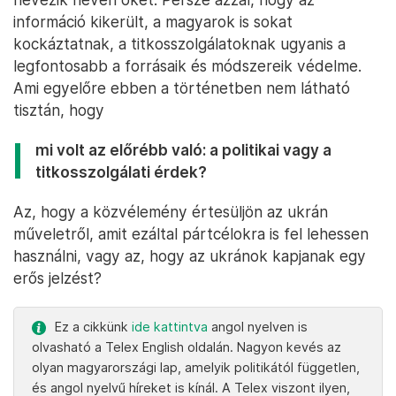
információ kikerült, a magyarok is sokat
kockáztatnak, a titkosszolgálatoknak ugyanis a
legfontosabb a forrásaik és módszereik védelme.
Ami egyelőre ebben a történetben nem látható
tisztán, hogy
mi volt az előrébb való: a politikai vagy a
titkosszolgálati érdek?
Az, hogy a közvélemény értesüljön az ukrán
műveletről, amit ezáltal pártcélokra is fel lehessen
használni, vagy az, hogy az ukránok kapjanak egy
erős jelzést?
Ez a cikkünk
ide kattintva
angol nyelven is
olvasható a Telex English oldalán. Nagyon kevés az
olyan magyarországi lap, amelyik politikától független,
és angol nyelvű híreket is kínál. A Telex viszont ilyen,