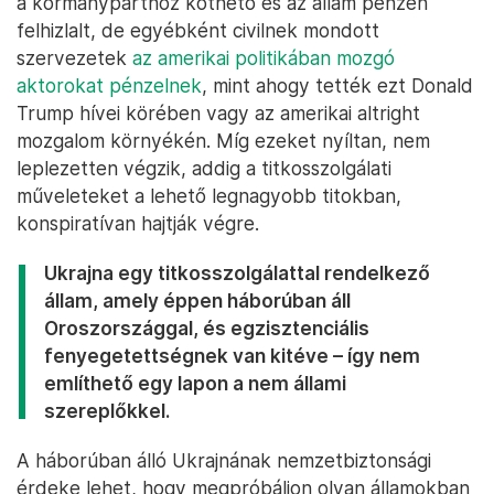
a kormánypárthoz köthető és az állam pénzén
felhizlalt, de egyébként civilnek mondott
szervezetek
az amerikai politikában mozgó
aktorokat pénzelnek
, mint ahogy tették ezt Donald
Trump hívei körében vagy az amerikai altright
mozgalom környékén. Míg ezeket nyíltan, nem
leplezetten végzik, addig a titkosszolgálati
műveleteket a lehető legnagyobb titokban,
konspiratívan hajtják végre.
Ukrajna egy titkosszolgálattal rendelkező
állam, amely éppen háborúban áll
Oroszországgal, és egzisztenciális
fenyegetettségnek van kitéve – így nem
említhető egy lapon a nem állami
szereplőkkel.
A háborúban álló Ukrajnának nemzetbiztonsági
érdeke lehet, hogy megpróbáljon olyan államokban