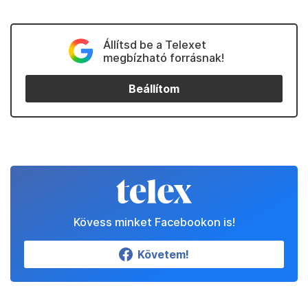
Állítsd be a Telexet
megbízható forrásnak!
Beállítom
Kövess minket Facebookon is!
Követem!