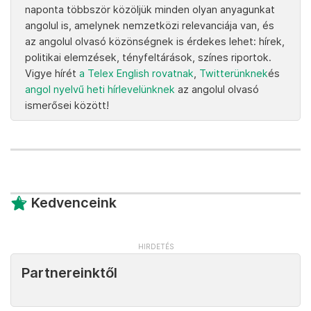
naponta többször közöljük minden olyan anyagunkat
angolul is, amelynek nemzetközi relevanciája van, és
az angolul olvasó közönségnek is érdekes lehet: hírek,
politikai elemzések, tényfeltárások, színes riportok.
Vigye hírét
a Telex English rovatnak
,
Twitterünknek
és
angol nyelvű heti hírlevelünknek
az angolul olvasó
ismerősei között!
Kedvenceink
Partnereinktől