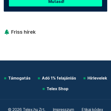
Mutasd!
Friss hírek
Támogatás
Adó 1% felajánlás
Hírlevelek
Telex Shop
© 2026 Telex.hu Zrt.
Impresszum
Etikai kódex