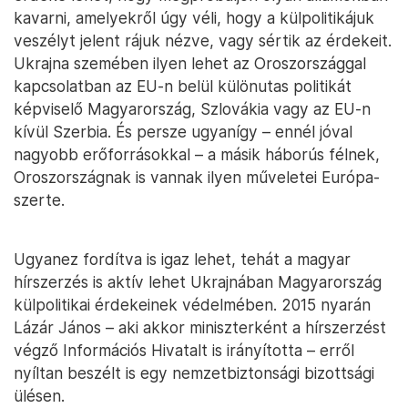
kavarni, amelyekről úgy véli, hogy a külpolitikájuk
veszélyt jelent rájuk nézve, vagy sértik az érdekeit.
Ukrajna szemében ilyen lehet az Oroszországgal
kapcsolatban az EU-n belül különutas politikát
képviselő Magyarország, Szlovákia vagy az EU-n
kívül Szerbia. És persze ugyanígy – ennél jóval
nagyobb erőforrásokkal – a másik háborús félnek,
Oroszországnak is vannak ilyen műveletei Európa-
szerte.
Ugyanez fordítva is igaz lehet, tehát a magyar
hírszerzés is aktív lehet Ukrajnában Magyarország
külpolitikai érdekeinek védelmében. 2015 nyarán
Lázár János – aki akkor miniszterként a hírszerzést
végző Információs Hivatalt is irányította – erről
nyíltan beszélt is egy nemzetbiztonsági bizottsági
ülésen.