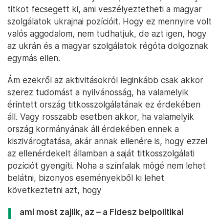
titkot fecsegett ki, ami veszélyeztetheti a magyar
szolgálatok ukrajnai pozícióit. Hogy ez mennyire volt
valós aggodalom, nem tudhatjuk, de azt igen, hogy
az ukrán és a magyar szolgálatok régóta dolgoznak
egymás ellen.
Ám ezekről az aktivitásokról leginkább csak akkor
szerez tudomást a nyilvánosság, ha valamelyik
érintett ország titkosszolgálatának ez érdekében
áll. Vagy rosszabb esetben akkor, ha valamelyik
ország kormányának áll érdekében ennek a
kiszivárogtatása, akár annak ellenére is, hogy ezzel
az ellenérdekelt államban a saját titkosszolgálati
pozíciót gyengíti. Noha a színfalak mögé nem lehet
belátni, bizonyos eseményekből ki lehet
következtetni azt, hogy
ami most zajlik, az – a Fidesz belpolitikai