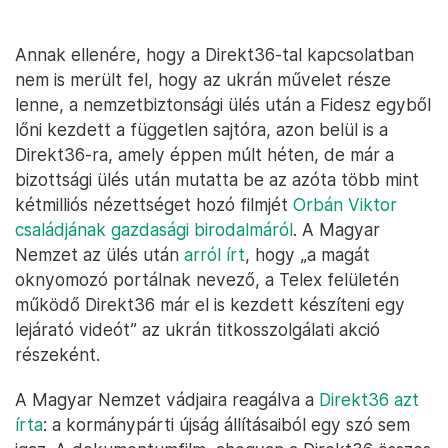
Annak ellenére, hogy a Direkt36-tal kapcsolatban
nem is merült fel, hogy az ukrán művelet része
lenne, a nemzetbiztonsági ülés után a Fidesz egyből
lőni kezdett a független sajtóra, azon belül is a
Direkt36-ra, amely éppen múlt héten, de már a
bizottsági ülés után mutatta be az azóta több mint
kétmilliós nézettséget hozó filmjét
Orbán Viktor
családjának gazdasági birodalmáról
. A Magyar
Nemzet az ülés után
arról írt
, hogy „a magát
oknyomozó portálnak nevező, a Telex felületén
működő Direkt36 már el is kezdett készíteni egy
lejárató videót” az ukrán titkosszolgálati akció
részeként.
A Magyar Nemzet vádjaira reagálva a
Direkt36 azt
írta
: a kormánypárti újság állításaiból egy szó sem