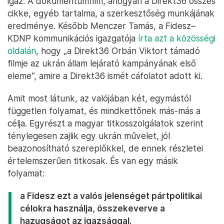
igaz. A dokumentumfilm, ahogyan a Direkt36 összes
cikke, egyéb tartalma, a szerkesztőség munkájának
eredménye. Később Menczer Tamás, a Fidesz–
KDNP kommunikációs igazgatója
írta azt a közösségi
oldalán
, hogy „a Direkt36 Orbán Viktort támadó
filmje az ukrán állam lejárató kampányának első
eleme”, amire a Direkt36 ismét cáfolatot adott ki.
Amit most látunk, az valójában két, egymástól
független folyamat, és mindkettőnek más-más a
célja. Egyrészt a magyar titkosszolgálatok szerint
ténylegesen zajlik egy ukrán művelet, jól
beazonosítható szereplőkkel, de ennek részletei
értelemszerűen titkosak. És van egy másik
folyamat:
a Fidesz ezt a valós jelenséget pártpolitikai
célokra használja, összekeverve a
hazugságot az igazsággal.