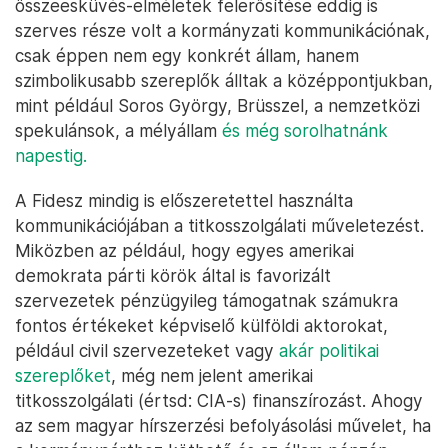
összeesküvés-elméletek felerősítése eddig is
szerves része volt a kormányzati kommunikációnak,
csak éppen nem egy konkrét állam, hanem
szimbolikusabb szereplők álltak a középpontjukban,
mint például Soros György, Brüsszel, a nemzetközi
spekulánsok, a mélyállam
és még sorolhatnánk
napestig.
A Fidesz mindig is előszeretettel használta
kommunikációjában a titkosszolgálati műveletezést.
Miközben az például, hogy egyes amerikai
demokrata párti körök által is favorizált
szervezetek pénzügyileg támogatnak számukra
fontos értékeket képviselő külföldi aktorokat,
például civil szervezeteket vagy
akár politikai
szereplőket
, még nem jelent amerikai
titkosszolgálati (értsd: CIA-s) finanszírozást. Ahogy
az sem magyar hírszerzési befolyásolási művelet, ha