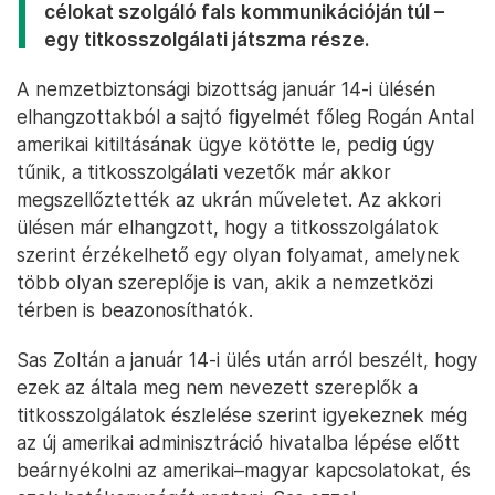
célokat szolgáló fals kommunikációján túl –
egy titkosszolgálati játszma része.
A nemzetbiztonsági bizottság január 14-i ülésén
elhangzottakból a sajtó figyelmét főleg Rogán Antal
amerikai kitiltásának ügye kötötte le, pedig úgy
tűnik, a titkosszolgálati vezetők már akkor
megszellőztették az ukrán műveletet. Az akkori
ülésen már elhangzott, hogy a titkosszolgálatok
szerint érzékelhető egy olyan folyamat, amelynek
több olyan szereplője is van, akik a nemzetközi
térben is beazonosíthatók.
Sas Zoltán a január 14-i ülés után arról beszélt, hogy
ezek az általa meg nem nevezett szereplők a
titkosszolgálatok észlelése szerint igyekeznek még
az új amerikai adminisztráció hivatalba lépése előtt
beárnyékolni az amerikai–magyar kapcsolatokat, és