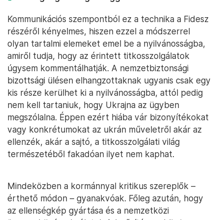
Kommunikációs szempontból ez a technika a Fidesz
részéről kényelmes, hiszen ezzel a módszerrel
olyan tartalmi elemeket emel be a nyilvánosságba,
amiről tudja, hogy az érintett titkosszolgálatok
úgysem kommentálhatják. A nemzetbiztonsági
bizottsági ülésen elhangzottaknak ugyanis csak egy
kis része kerülhet ki a nyilvánosságba, attól pedig
nem kell tartaniuk, hogy Ukrajna az ügyben
megszólalna. Éppen ezért hiába vár bizonyítékokat
vagy konkrétumokat az ukrán műveletről akár az
ellenzék, akár a sajtó, a titkosszolgálati világ
természetéből fakadóan ilyet nem kaphat.
Mindeközben a kormánnyal kritikus szereplők –
érthető módon – gyanakvóak. Főleg azután, hogy
az ellenségkép gyártása és a nemzetközi