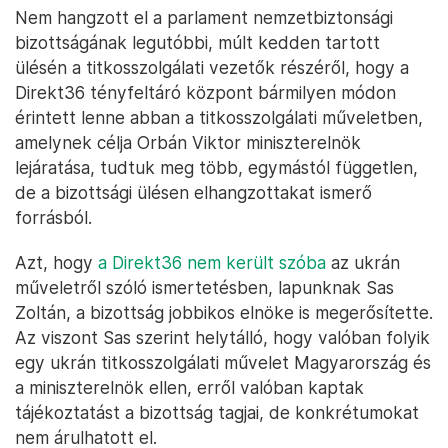
Nem hangzott el a parlament nemzetbiztonsági
bizottságának legutóbbi, múlt kedden tartott
ülésén a titkosszolgálati vezetők részéről, hogy a
Direkt36 tényfeltáró központ bármilyen módon
érintett lenne abban a titkosszolgálati műveletben,
amelynek célja Orbán Viktor miniszterelnök
lejáratása, tudtuk meg több, egymástól független,
de a bizottsági ülésen elhangzottakat ismerő
forrásból.
Azt, hogy
a Direkt36 nem került szóba
az ukrán
műveletről szóló ismertetésben, lapunknak Sas
Zoltán, a bizottság jobbikos elnöke is megerősítette.
Az viszont Sas szerint helytálló, hogy valóban folyik
egy ukrán titkosszolgálati művelet Magyarország és
a miniszterelnök ellen, erről valóban kaptak
tájékoztatást a bizottság tagjai, de konkrétumokat
nem árulhatott el.